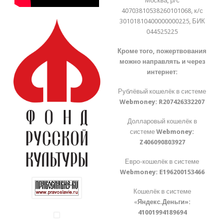
Москва, р/с
40703810538260101068, к/с
30101810400000000225, БИК
044525225
Кроме того, пожертвования
можно направлять и через
интернет:
Рублёвый кошелёк в системе
Webmoney:
R207426332207
Долларовый кошелёк в
системе
Webmoney:
Z406090803927
Евро-кошелёк в системе
Webmoney:
E196200153466
Кошелёк в системе
«
Яндекс.Деньги»:
41001994189694