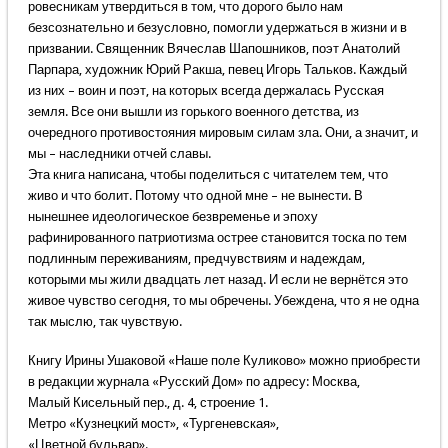
ровесникам утвердиться в том, что дорого было нам
безсознательно и безусловно, помогли удержаться в жизни и в
призвании. Священник Вячеслав Шапошников, поэт Анатолий
Парпара, художник Юрий Ракша, певец Игорь Тальков. Каждый
из них – воин и поэт, на которых всегда держалась Русская
земля. Все они вышли из горького военного детства, из
очередного противостояния мировым силам зла. Они, а значит, и
мы – наследники отчей славы.
Эта книга написана, чтобы поделиться с читателем тем, что
живо и что болит. Потому что одной мне – не вынести. В
нынешнее идеологическое безвременье и эпоху
рафинированного патриотизма острее становится тоска по тем
подлинным переживаниям, предчувствиям и надеждам,
которыми мы жили двадцать лет назад. И если не вернётся это
живое чувство сегодня, то мы обречены. Убеждена, что я не одна
так мыслю, так чувствую.
Книгу Ирины Ушаковой «Наше поле Куликово» можно приобрести
в редакции журнала «Русский Дом» по адресу: Москва,
Малый Кисельный пер., д. 4, строение 1.
Метро «Кузнецкий мост», «Тургеневская»,
«Цветной бульвар».