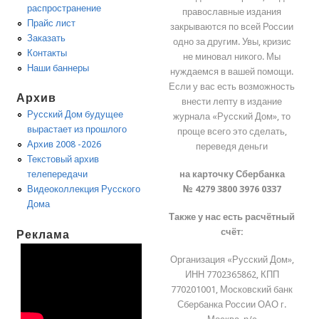
распространение
православные издания
Прайс лист
закрываются по всей России
Заказать
одно за другим. Увы, кризис
Контакты
не миновал никого. Мы
Наши баннеры
нуждаемся в вашей помощи.
Если у вас есть возможность
Архив
внести лепту в издание
Русский Дом будущее
журнала «Русский Дом», то
вырастает из прошлого
проще всего это сделать,
Архив 2008 -2026
переведя деньги
Текстовый архив
на карточку Сбербанка
телепередачи
№ 4279 3800 3976 0337
Видеоколлекция Русского
Дома
Также у нас есть расчётный
счёт:
Реклама
Организация «Русский Дом»,
ИНН 7702365862, КПП
770201001, Московский банк
Сбербанка России ОАО г.