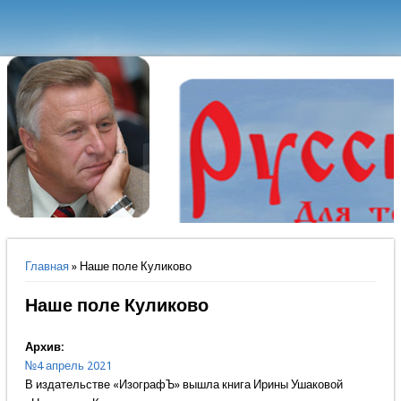
Вы здесь
Главная
» Наше поле Куликово
Наше поле Куликово
Архив:
№4 апрель 2021
В издательстве «ИзографЪ» вышла книга Ирины Ушаковой