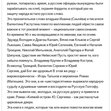
руинах, попиралась армия, а русские офицеры вынуждены были
зарабатывать на хлеб, охраняя бордели, в который раз на
защиту народа встало русское слово.
Это пронзительное слово владыки Иоанна (Снычёва) и писателя
Валентина Распутина помогло миллионам людей обрести самое
важное в тот роковой момент – национальное самосознание.
Ко времени 90-х мы возвращаемся по именам, как по огням.
Эдуард Володин и Драгош Калаич, Вячеслав Клыков и Сергей
Лыкошин, Савва Ямщиков и Юрий Селезнёв, Евгений и Наталия
Троицкие, Николай Мельников, Анатолий Парпара и Фатей
Шипунов, Царствие им Небесное! Пусть простят меня те, кого
забыла помянуть. Владимир Крупин и Владимир Костров,
Всеволод Троицкий, Валентин Сорокин и Юрий
Сергеев, дай Бог им здоровья! В этом же ряду –
мировоззренчески – Игорь Тальков и иеромонах Роман
(Матюшин). Это они, а не «шестидесятники» выражали народную
судьбу и душевные чаяния и восходили на Русскую Голгофу.
Это они вывели нас, молодых, на русскую дорогу и привели в
храм. Роман «Княжий остров» Ю. Сергеева – как распахнутые
церковные двери.
Эта книга о людях, которые так или иначе помогли многим моим