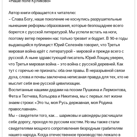
«Наше поле Куликово»
Автор книги обращается к читателю:
– Слава Богу, наше поколение не коснулись разрушительные
нынешние реформы образования, которые безпощаднее всего
борются с русской литературой. Мы успели встать на ноги,
поэтому ветер перемен нас только трезвит и бодрит. В 90-е годы
выдающийся публицист Юрий Селезнёв говорил, что Третья
мировая война идёт с литературой – мировой и прежде всего с
русской. А ныне здравстующий писатель Юрий Лощиц уверен,
что Третья мировая война – это война с русской деревней. Как
тут с горечью не признать: оба они правы. В неразрывной связи
духа, слова и почвы заключена неписаная правда для тех, кто не
мыслит себя вне русской цивилизации.
Воспитанные нашими дедами на поэзии Пушкина и Лермонтова,
Фета и Тютчева, Кольцова и Никитина, мы с первых лет жизни
знаем строки: «Это ты, моя Русь державная, моя Родина
православная».
Мы – свидетели того, как… шариковы и швондеры расчищали
себе дорогу, проходя по русским костям. Но мы также стали
свидетелями мощного сопротивления безродным грабителям
нашего народа. Когда отечественное производство лежало в