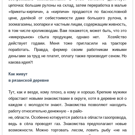
цепочка: большие рулоны на склад, затем переработка в малые
«брикеты-кирпичи», а «кирпичи» продаются по баснословной
цене, далёкой от себестоимости даже большого рулона, в
зоомагазины, зоопарки и частным лицам, содержащим живность,
в том числе кролиководам. Вам покажется, может быть, что это
«микрорынок» сбыта продукции, однако нет. Хозяйство
действует годами. Меня тоже пригласили на тракторе
поработать. Правда, фермер своим работникам живыми
деньгами за труд не платит, оплату также производит сеном. Но
какова идея?!
Как живут
в рязанской деревне
Тут, как и везде, кому плохо, а кому и хорошо. Крепкие мужики
обрастают новыми знакомствами в округе, хотя в деревне всё о
каждом с молодости знают. Знакомства позволяют находить
работу относительно денежную – в райо-
не, области. Особенно котируется работа в области газопровода,
ведь в сёла проводят газ. Знакомства предполагают новые
возможности. Можно торговать лесом, ловить рыбу «не на