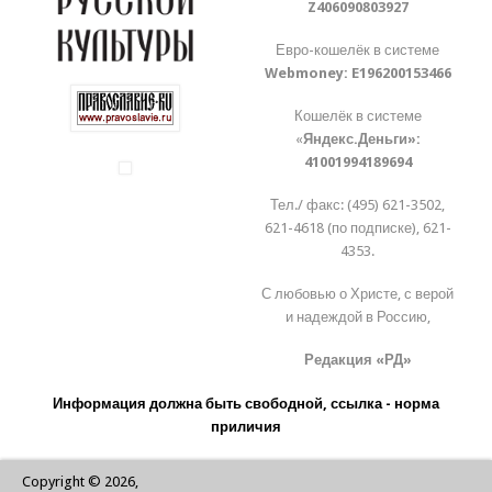
Z406090803927
Евро-кошелёк в системе
Webmoney:
E196200153466
Кошелёк в системе
«
Яндекс.Деньги»:
41001994189694
Тел./ факс: (495) 621-3502,
621-4618 (по подписке), 621-
4353.
С любовью о Христе, с верой
и надеждой в Россию,
Редакция «РД»
Информация должна быть свободной, ссылка - норма
приличия
Copyright © 2026,