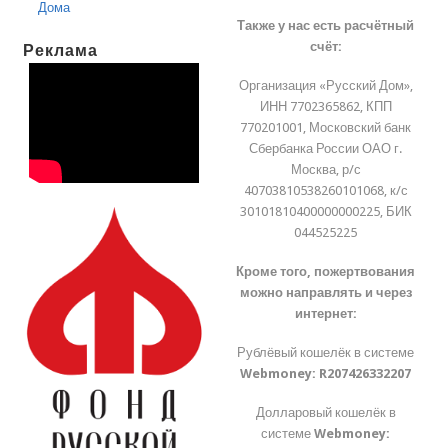
Дома
Также у нас есть расчётный
счёт:
Реклама
Организация «Русский Дом»,
ИНН 7702365862, КПП
770201001, Московский банк
Сбербанка России ОАО г.
Москва, р/с
40703810538260101068, к/с
30101810400000000225, БИК
044525225
Кроме того, пожертвования
можно направлять и через
интернет:
Рублёвый кошелёк в системе
Webmoney:
R207426332207
Долларовый кошелёк в
системе
Webmoney: