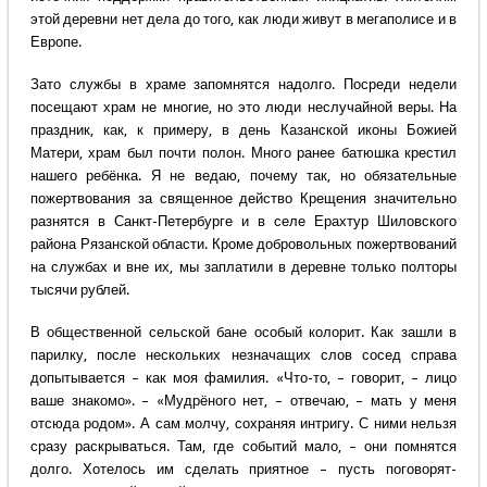
этой деревни нет дела до того, как люди живут в мегаполисе и в
Европе.
Зато службы в храме запомнятся надолго. Посреди недели
посещают храм не многие, но это люди неслучайной веры. На
праздник, как, к примеру, в день Казанской иконы Божией
Матери, храм был почти полон. Много ранее батюшка крестил
нашего ребёнка. Я не ведаю, почему так, но обязательные
пожертвования за священное действо Крещения значительно
разнятся в Санкт-Петербурге и в селе Ерахтур Шиловского
района Рязанской области. Кроме добровольных пожертвований
на службах и вне их, мы заплатили в деревне только полторы
тысячи рублей.
В общественной сельской бане особый колорит. Как зашли в
парилку, после нескольких незначащих слов сосед справа
допытывается – как моя фамилия. «Что-то, – говорит, – лицо
ваше знакомо». – «Мудрёного нет, – отвечаю, – мать у меня
отсюда родом». А сам молчу, сохраняя интригу. С ними нельзя
сразу раскрываться. Там, где событий мало, – они помнятся
долго. Хотелось им сделать приятное – пусть поговорят-