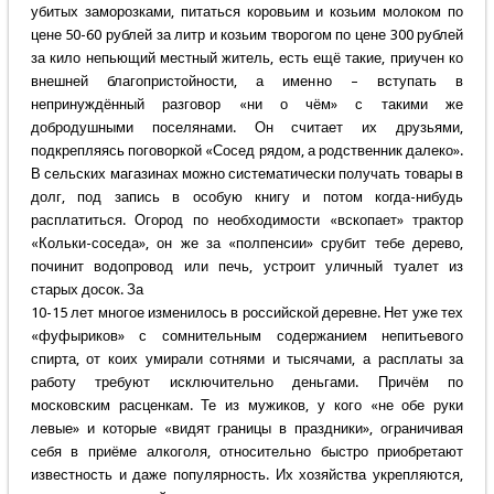
убитых заморозками, питаться коровьим и козьим молоком по
цене 50-60 рублей за литр и козьим творогом по цене 300 рублей
за кило непьющий местный житель, есть ещё такие, приучен ко
внешней благопристойности, а именно – вступать в
непринуждённый разговор «ни о чём» с такими же
добродушными поселянами. Он считает их друзьями,
подкрепляясь поговоркой «Сосед рядом, а родственник далеко».
В сельских магазинах можно систематически получать товары в
долг, под запись в особую книгу и потом когда-нибудь
расплатиться. Огород по необходимости «вскопает» трактор
«Кольки-соседа», он же за «полпенсии» срубит тебе дерево,
починит водопровод или печь, устроит уличный туалет из
старых досок. За
10-15 лет многое изменилось в российской деревне. Нет уже тех
«фуфыриков» с сомнительным содержанием непитьевого
спирта, от коих умирали сотнями и тысячами, а расплаты за
работу требуют исключительно деньгами. Причём по
московским расценкам. Те из мужиков, у кого «не обе руки
левые» и которые «видят границы в праздники», ограничивая
себя в приёме алкоголя, относительно быстро приобретают
известность и даже популярность. Их хозяйства укрепляются,