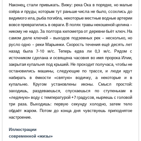
Наконец, стали привыкать. Вижу: река Ока в порядке, но малые
озёра и пруды, которым тут раньше числа не было, ссохлись до
видимого ила, рыба погибла, некоторые местные водные артерии
вовсе превратились в овраги. В полях травы некошеной целина –
никому не надо. За полтора километра от деревни бьёт ключ. На
самом деле ключей – выходов подземных рек – несколько, но
русло одно – реки Марьинки. Скорость течения ещё десять лет
назад была 7-10 м/с. Теперь едва ли 0,3 м/с. Рядом с
источником сделана и освящена часовня во имя пророка Илии,
закрытая купальня под крышей. Не проходит получаса, чтобы не
остановились машины, следующие по трассе, и люди идут
набирать в ёмкости «святую» водичку, а некоторые и в
купальню. Кругом установлены иконы. Смысл простой:
заходишь, раздеваешься, спускаешься по ступенькам в
«ледяную» воду с температурой +7 градусов, ныряешь с головой
три раза. Выходишь: первую секунду холодно, затем тело
обдаёт жаром. Потом до конца дня чувствуешь приподнятое
настроение.
Иллюстрации
современной «жизы»