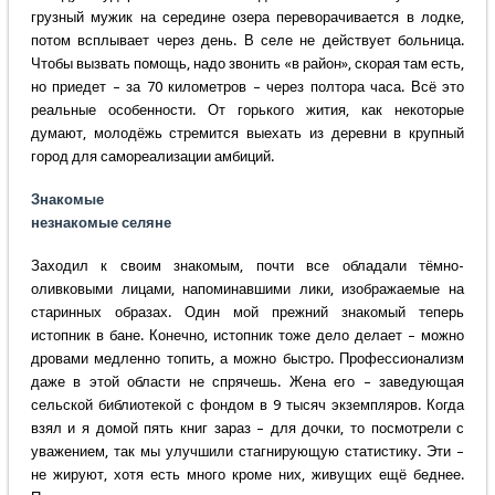
грузный мужик на середине озера переворачивается в лодке,
потом всплывает через день. В селе не действует больница.
Чтобы вызвать помощь, надо звонить «в район», скорая там есть,
но приедет – за 70 километров – через полтора часа. Всё это
реальные особенности. От горького жития, как некоторые
думают, молодёжь стремится выехать из деревни в крупный
город для самореализации амбиций.
Знакомые
незнакомые селяне
Заходил к своим знакомым, почти все обладали тёмно-
оливковыми лицами, напоминавшими лики, изображаемые на
старинных образах. Один мой прежний знакомый теперь
истопник в бане. Конечно, истопник тоже дело делает – можно
дровами медленно топить, а можно быстро. Профессионализм
даже в этой области не спрячешь. Жена его – заведующая
сельской библиотекой с фондом в 9 тысяч экземпляров. Когда
взял и я домой пять книг зараз – для дочки, то посмотрели с
уважением, так мы улучшили стагнирующую статистику. Эти –
не жируют, хотя есть много кроме них, живущих ещё беднее.