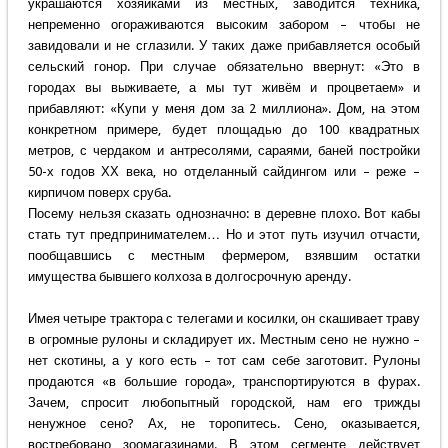
украшаются хозяйками из местных, заводится техника,
непременно огораживаются высоким забором – чтобы не
завидовали и не сглазили. У таких даже прибавляется особый
сельский гонор. При случае обязательно ввернут: «Это в
городах вы выживаете, а мы тут живём и процветаем» и
прибавляют: «Купи у меня дом за 2 миллиона». Дом, на этом
конкретном примере, будет площадью до 100 квадратных
метров, с чердаком и антресолями, сараями, баней постройки
50-х годов ХХ века, но отделанный сайдингом или – реже –
кирпичом поверх сруба.
Посему нельзя сказать однозначно: в деревне плохо. Вот кабы
стать тут предпринимателем… Но и этот путь изучил отчасти,
пообщавшись с местным фермером, взявшим остатки
имущества бывшего колхоза в долгосрочную аренду.
Имея четыре трактора с телегами и косилки, он скашивает траву
в огромные рулоны и складирует их. Местным сено не нужно –
нет скотины, а у кого есть – тот сам себе заготовит. Рулоны
продаются «в большие города», транспортируются в фурах.
Зачем, спросит любопытный городской, нам его трижды
ненужное сено? Ах, не торопитесь. Сено, оказывается,
востребовано зоомагазинами. В этом сегменте действует