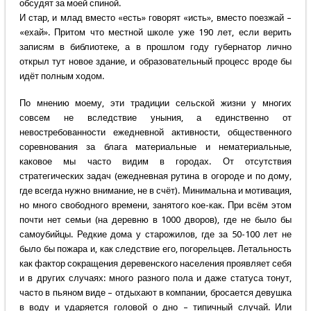
обсудят за моей спиной.
И стар, и млад вместо «есть» говорят «исть», вместо поезжай –
«ехай». Притом что местной школе уже 190 лет, если верить
записям в библиотеке, а в прошлом году губернатор лично
открыл тут новое здание, и образовательный процесс вроде бы
идёт полным ходом.
По мнению моему, эти традиции сельской жизни у многих
совсем не вследствие уныния, а единственно от
невостребованности ежедневной активности, общественного
соревнования за блага материальные и нематериальные,
каковое мы часто видим в городах. От отсутствия
стратегических задач (ежедневная рутина в огороде и по дому,
где всегда нужно внимание, не в счёт). Минимальна и мотивация,
но много свободного времени, занятого кое-как. При всём этом
почти нет семьи (на деревню в 1000 дворов), где не было бы
самоубийцы. Редкие дома у старожилов, где за 50-100 лет не
было бы пожара и, как следствие его, погорельцев. Летальность
как фактор сокращения деревенского населения проявляет себя
и в других случаях: много разного пола и даже статуса тонут,
часто в пьяном виде – отдыхают в компании, бросается девушка
в воду и ударяется головой о дно – типичный случай. Или