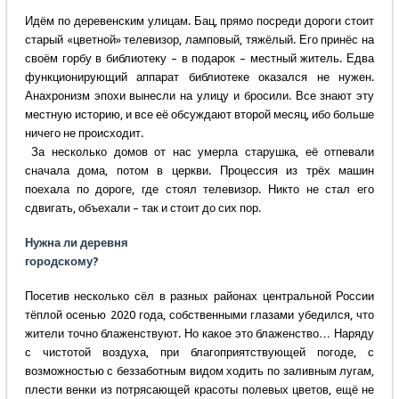
Идём по деревенским улицам. Бац, прямо посреди дороги стоит
старый «цветной» телевизор, ламповый, тяжёлый. Его принёс на
своём горбу в библиотеку – в подарок – местный житель. Едва
функционирующий аппарат библиотеке оказался не нужен.
Анахронизм эпохи вынесли на улицу и бросили. Все знают эту
местную историю, и все её обсуждают второй месяц, ибо больше
ничего не происходит.
За несколько домов от нас умерла старушка, её отпевали
сначала дома, потом в церкви. Процессия из трёх машин
поехала по дороге, где стоял телевизор. Никто не стал его
сдвигать, объехали – так и стоит до сих пор.
Нужна ли деревня
городскому?
Посетив несколько сёл в разных районах центральной России
тёплой осенью 2020 года, собственными глазами убедился, что
жители точно блаженствуют. Но какое это блаженство… Наряду
с чистотой воздуха, при благоприятствующей погоде, с
возможностью с беззаботным видом ходить по заливным лугам,
плести венки из потрясающей красоты полевых цветов, ещё не