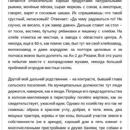
Питаются относительно хорошо продуктами натуральными:
рыжики, мочёные яблоки, сырая морковь с соком, а некоторые,
говорят, варят и сосновые шишки. Их спрашиваешь: что такой
грустный, неласковый? Отвечает: «Да чему радоваться-то? Не
скучно, не весело, я уж замер давно». Дальше ставит на стол –
от тоски, вестимо, бутылку рябиновки и яишенку с хлебом. На
хлебе этикетка не местная, а завода с областного центра. А
некогда, ещё в 80-х, как помню сам, был тут же свой хлебозавод,
молокозавод и даже аэродром: за полтора целковых и за
полчаса можно было долететь на Ан-2 до Рязани. Всё это ушло
в небытие вместе с колорадскими жуками, некогда большой
проблемой огородов местных селян.
Другой мой дальний родственник – на контрасте, бывший глава
сельского поселения. На муниципальных должностях тут люди
держатся, наверное, как и везде. Поприще его председательства
в колхозе-миллионере в перестройку погибло жертвою, как он
свидетельствует, ужасной идеи. Однако по хозяйству его так не
скажешь: образа в красном углу, добрая, в теле, жена, два
мощных трактора, коровы и три козы, большой участок земли в
собственности (не в аренде), хороший дом в пять комнат с
многочисленными пристройками и двумя банями, три собаки и