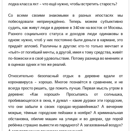
лодка класса яхт – что ещё нужно, чтобы встретить старость?
Со всеми своими знакомыми в разных ипостасях мы
побеседовали непринуждённо. Теперь можем субъективно
судить, как живут люди в деревне в 340 км на восток от Москвы.
Разного социального статуса и доходов люди одинаковы в
одном: нужно, чтоб у них постоянно были деньги в кармане, это
придаёт апломб. Различны в другом: кто-то только мечтает и
«пьёт» от погибшей мечты, а другой, имея к тому средства, живёт
по-божески и в своё удовольствие. Потому разница во мнениях и
в оценках одних и тех же реалий.
Относительно безопасный отдых в деревне вдали от
коронавируса – хорошо. Многое познаётся в сравнении, и не
всегда просто решить, где пожить лучше. Первая мысль утром в
деревне: «Как хорошо!» Просыпаясь от солнышка,
пробивающегося в окна, я думал – какие дураки эти городские,
что они забыли в своих городах-муравейниках? А вечерние
мокрые, тёмные городские пейзажи в ноябре? А криминальная
обстановка, обилие машин на улицах и во дворах, где порой
ребёнка страшно вывести из парадного? А загазованный воздух?