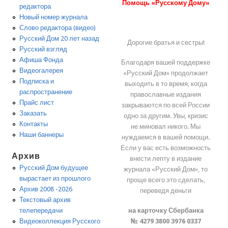
Помощь «Русскому Дому»
редактора
Новый номер журнала
Слово редактора (видео)
Русский Дом 20 лет назад
Дорогие братья и сестры!
Русский взгляд
Афиша Фонда
Благодаря вашей поддержке
Видеогалерея
«Русский Дом» продолжает
Подписка и
выходить в то время, когда
распространение
православные издания
Прайс лист
закрываются по всей России
Заказать
одно за другим. Увы, кризис
Контакты
не миновал никого. Мы
Наши баннеры
нуждаемся в вашей помощи.
Если у вас есть возможность
Архив
внести лепту в издание
Русский Дом будущее
журнала «Русский Дом», то
вырастает из прошлого
проще всего это сделать,
Архив 2008 -2026
переведя деньги
Текстовый архив
на карточку Сбербанка
телепередачи
№ 4279 3800 3976 0337
Видеоколлекция Русского