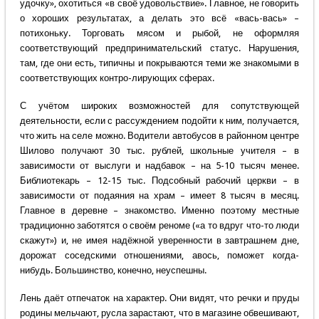
удочку», охотиться «в своё удовольствие». Главное, не говорить
о хороших результатах, а делать это всё «вась-вась» –
потихоньку. Торговать мясом и рыбой, не оформляя
соответствующий предпринимательский статус. Нарушения,
там, где они есть, типичны и покрываются теми же знакомыми в
соответствующих контро-лирующих сферах.
С учётом широких возможностей для сопутствующей
деятельности, если с рассуждением подойти к ним, получается,
что жить на селе можно. Водители автобусов в районном центре
Шилово получают 30 тыс. рублей, школьные учителя – в
зависимости от выслуги и надбавок – на 5-10 тысяч менее.
Библиотекарь – 12-15 тыс. Подсобный рабочий церкви – в
зависимости от подаяния на храм – имеет 8 тысяч в месяц.
Главное в деревне – знакомство. Именно поэтому местные
традиционно заботятся о своём реноме («а то вдруг что-то люди
скажут») и, не имея надёжной уверенности в завтрашнем дне,
дорожат соседскими отношениями, авось, поможет когда-
нибудь. Большинство, конечно, неуспешны.
Лень даёт отпечаток на характер. Они видят, что речки и пруды
родины мельчают, русла зарастают, что в магазине обвешивают,