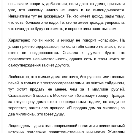
но… зачем спорить, добиваться, если дают «в долг», привыкли
уже, что «никому ничего не надо» и не выпендриваются.
Инициативы тут не дождёшься. Те, кто имеет доход, рады тому,
что есть, большего не надо. Те, кто не имеет дохода, уверовали,
что никогда не будут его иметь, и перспективы понятны всем.
Характерно: почти никто и никому не говорит «спасибо». На
улице принято здороваться, но если тебя самого не знают, то в
ответ не поздороваются. Сначала я думал, будто так
проявляется невнимательность, однако есть в этом нечто от
самоутверждения за счёт другого.
Любопытно, что жилые дома «летние», без русских или газовых
печей, а только с электрообогревателями, но обитые сайдингом,
тут хотят продать не менее, чем за 1 миллион рублей.
Сказывается близость к Москве как «богатому» городу. Правда,
за такую цену дома стоят непроданными годами, но люди не
торопятся, важен сам процесс: «Я продаю дом за миллион, за
два миллиона», это греет душу.
Люди здесь – двигатель современной политики и неиссякаемый
источник поддержки правительственных инициатив. Жителям