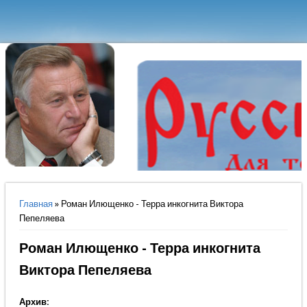
Вы здесь
Главная
» Роман Илющенко - Терра инкогнита Виктора
Пепеляева
Роман Илющенко - Терра инкогнита
Виктора Пепеляева
Архив: