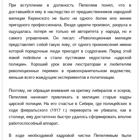
При вступлении в должность Пепеляев понял, что в
доставшейся ему в наследство от предшественников народной
милиции Керенского не было ни одного более или менее
пригодного профессионала. Везде царили произвол, разруха и
ощущалась потеря не только её авторитета у народа, но и
самого управления. Он писал: «Революционная милиция
представляет собой такую язву, от одного произнесения имени
которой порядочные люди приходят в содрогание. Перед этой
язвой поблёкли и стали пустяками недостатки «царской
полиции». Хороший урок всем люстраторам и любителям
революционных перемен в правоохранительном ведомстве,
меньше всего жаждущем экспериментов и политизации.
Поэтому, не обращая внимания на критику либералов и эсеров,
Пепеляев начинает привлекать в милицию старые кадры
царской полиции. На его счастье в Сибири, где полицейских в
ходе февральского (1917 г.) переворота не убивали, как в
столице, ему достаточно быстро удалось сформировать вполне
работоспособный аппарат.
В ходе необходимой кадровой чистки Пепеляевым были