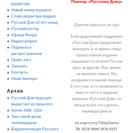
Помощь «Русскому Дому»
редактора
Новый номер журнала
Слово редактора (видео)
Русский Дом 20 лет назад
Дорогие братья и сестры!
Русский взгляд
Афиша Фонда
Благодаря вашей поддержке
Видеогалерея
«Русский Дом» продолжает
Подписка и
выходить в то время, когда
распространение
православные издания
Прайс лист
закрываются по всей России
Заказать
одно за другим. Увы, кризис
Контакты
не миновал никого. Мы
Наши баннеры
нуждаемся в вашей помощи.
Если у вас есть возможность
Архив
внести лепту в издание
Русский Дом будущее
журнала «Русский Дом», то
вырастает из прошлого
проще всего это сделать,
Архив 2008 -2026
переведя деньги
Текстовый архив
на карточку Сбербанка
телепередачи
№ 4279 3800 3976 0337
Видеоколлекция Русского