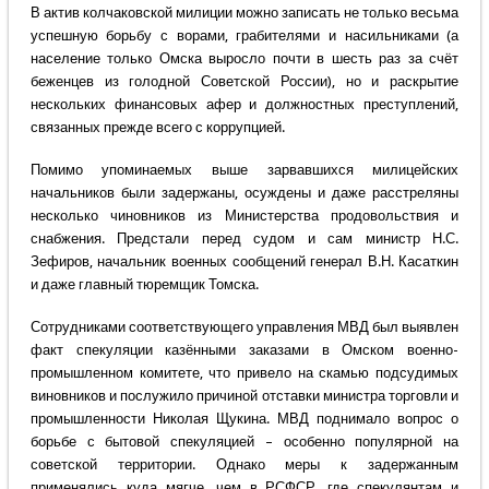
В актив колчаковской милиции можно записать не только весьма
успешную борьбу с ворами, грабителями и насильниками (а
население только Омска выросло почти в шесть раз за счёт
беженцев из голодной Советской России), но и раскрытие
нескольких финансовых афер и должностных преступлений,
связанных прежде всего с коррупцией.
Помимо упоминаемых выше зарвавшихся милицейских
начальников были задержаны, осуждены и даже расстреляны
несколько чиновников из Министерства продовольствия и
снабжения. Предстали перед судом и сам министр Н.С.
Зефиров, начальник военных сообщений генерал В.Н. Касаткин
и даже главный тюремщик Томска.
Сотрудниками соответствующего управления МВД был выявлен
факт спекуляции казёнными заказами в Омском военно-
промышленном комитете, что привело на скамью подсудимых
виновников и послужило причиной отставки министра торговли и
промышленности Николая Щукина. МВД поднимало вопрос о
борьбе с бытовой спекуляцией – особенно популярной на
советской территории. Однако меры к задержанным
применялись куда мягче, чем в РСФСР, где спекулянтам и