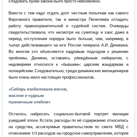
следовать букве закона было просто невозможно.
Вместе с тем надо отдать долг честным попыткам как самого
Верховного правителя, так и министра Пепеляева отладить
работу правоохранительной и судебной систем. Очевидцы
свидетельствовали, что несмотря на сумятицу и хаос даже в
период отступления порядка было больше, чем, например, в
тылах действовавшего на юге России генерала А.И. Деникина.
Во многом это объясняется кадровым подходом к решению
проблемы. Деникин, оставаясь убеждённым либералом, с
недоверием относился к «бывшим»: царским жандармам и
полицейским. Следовательно, среди деникинских милиционеров
было очень мало настоящих профессионалов.
«Сибирь изобиловала мясом,
маслом и чудным
пшеничным хлебом»
Осталось набросать социально-бытовой портрет милиции
ушедшей эпохи. Кстати, расходы по её содержанию относились
на средства, ассигнуемые правительством по смете МВД с
отнесением 1/3 расходов на городское самоуправление, которое