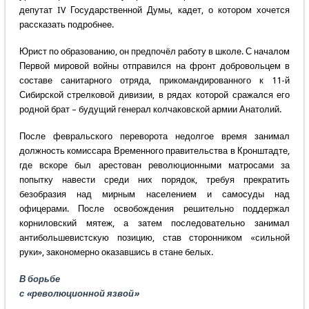
депутат IV Государственной Думы, кадет, о котором хочется
рассказать подробнее.
Юрист по образованию, он предпочёл работу в школе. С началом
Первой мировой войны отправился на фронт добровольцем в
составе санитарного отряда, прикомандированного к 11-й
Сибирской стрелковой дивизии, в рядах которой сражался его
родной брат – будущий генерал колчаковской армии Анатолий.
После февральского переворота недолгое время занимал
должность комиссара Временного правительства в Кронштадте,
где вскоре был арестован революционными матросами за
попытку навести среди них порядок, требуя прекратить
безобразия над мирным населением и самосуды над
офицерами. После освобождения решительно поддержал
корниловский мятеж, а затем последовательно занимал
антибольшевистскую позицию, став сторонником «сильной
руки», закономерно оказавшись в стане белых.
В борьбе
с «революционной язвой»