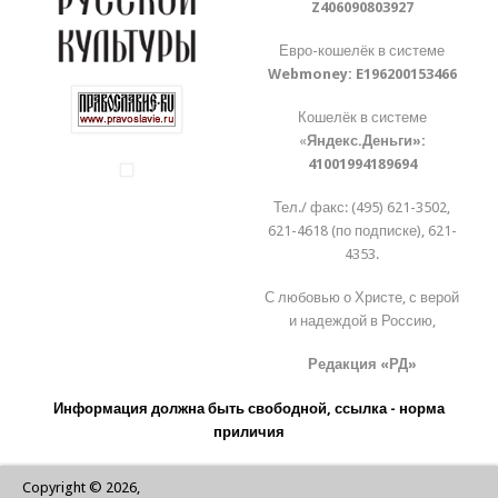
Z406090803927
Евро-кошелёк в системе
Webmoney:
E196200153466
Кошелёк в системе
«
Яндекс.Деньги»:
41001994189694
Тел./ факс: (495) 621-3502,
621-4618 (по подписке), 621-
4353.
С любовью о Христе, с верой
и надеждой в Россию,
Редакция «РД»
Информация должна быть свободной, ссылка - норма
приличия
Copyright © 2026,