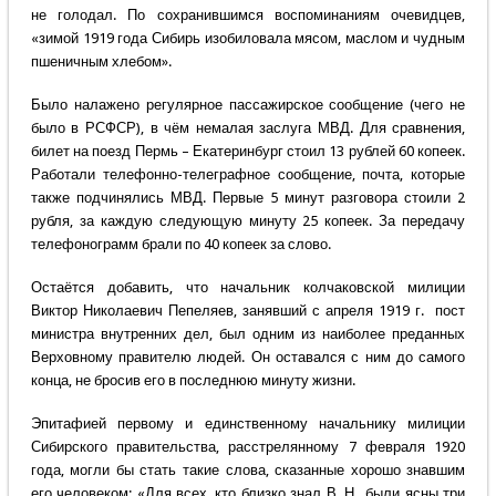
не голодал. По сохранившимся воспоминаниям очевидцев,
«зимой 1919 года Сибирь изобиловала мясом, маслом и чудным
пшеничным хлебом».
Было налажено регулярное пассажирское сообщение (чего не
было в РСФСР), в чём немалая заслуга МВД. Для сравнения,
билет на поезд Пермь – Екатеринбург стоил 13 рублей 60 копеек.
Работали телефонно-телеграфное сообщение, почта, которые
также подчинялись МВД. Первые 5 минут разговора стоили 2
рубля, за каждую следующую минуту 25 копеек. За передачу
телефонограмм брали по 40 копеек за слово.
Остаётся добавить, что начальник колчаковской милиции
Виктор Николаевич Пепеляев, занявший с апреля 1919 г. пост
министра внутренних дел, был одним из наиболее преданных
Верховному правителю людей. Он оставался с ним до самого
конца, не бросив его в последнюю минуту жизни.
Эпитафией первому и единственному начальнику милиции
Сибирского правительства, расстрелянному 7 февраля 1920
года, могли бы стать такие слова, сказанные хорошо знавшим
его человеком: «Для всех, кто близко знал В. Н., были ясны три