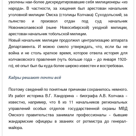
уволены наи-более дискредитировавшие себя милиционеры «из
народа». В частности, за хищения был арестован начальник
уголовной милиции Омска (столицы Колчака) Суходольский, за
пьянство и произвол отдан под суд начальник
Новониколаевской (ныне Новосибирской) уездной милиции,
арестован начальник тобольской милиции.
Новый начальник милиции продолжил централизацию аппарата
Департамента. И можно смело утверждать, что, если бы не
война и не столь краткое время, которое отвела история для
колчаковского правления (чуть больше года – до января 1920-
го), её опыт был бы куда более широко известен и востребован.
Кадры решают почти всё
Поэтому сведений по понятным причинам сохранилось немного.
Из работ историка В.Г. Хандорина – биографа А.В. Колчака –
известно, например, что 8 из 11 начальников региональных
управлений особых отделов государственной охраны МВД
Омского правительства занимали профессионалы – бывшие
жандармские офицеры в званиях от ротмистра до генерал-
майора.