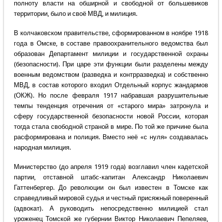
полноту власти на обширной и свободной от большевиков
территории, было и своё МВД, и милиция.
В колчаковском правительстве, сформированном в ноябре 1918
года в Омске, в составе правоохранительного ведомства был
образован Департамент милиции и государственной охраны
(безопасности). При царе эти функции были разделены между
военным ведомством (разведка и контрразведка) и собственно
МВД, в состав которого входил Отдельный корпус жандармов
(ОКЖ). Но после февраля 1917 набравшая разрушительные
темпы тенденция отречения от «старого мира» затронула и
сферу государственной безопасности новой России, которая
тогда стала свободной страной в мире. По той же причине была
расформирована и полиция. Вместо неё «с нуля» создавалась
народная милиция.
Министерство (до апреля 1919 года) возглавил член кадетской
партии, отставной штабс-капитан Александр Николаевич
Гаттенбергер. До революции он был известен в Томске как
справедливый мировой судья и честный присяжный поверенный
(адвокат). А руководить непосредственно милицией стал
уроженец Томской же губернии Виктор Николаевич Пепеляев,