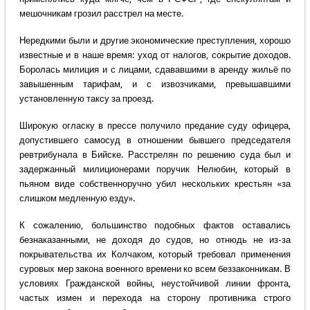
мешочникам грозил расстрел на месте.
Нередкими были и другие экономические преступления, хорошо
известные и в наше время: уход от налогов, сокрытие доходов.
Боролась милиция и с лицами, сдававшими в аренду жильё по
завышенным тарифам, и с извозчиками, превышавшими
установленную таксу за проезд.
Широкую огласку в прессе получило предание суду офицера,
допустившего самосуд в отношении бывшего председателя
ревтрибунала в Бийске. Расстрелян по решению суда был и
задержанный милиционерами поручик Нелюбин, который в
пьяном виде собственноручно убил нескольких крестьян «за
слишком медленную езду».
К сожалению, большинство подобных фактов оставались
безнаказанными, не доходя до судов, но отнюдь не из-за
покрывательства их Колчаком, который требовал применения
суровых мер закона военного времени ко всем беззаконникам. В
условиях Гражданской войны, неустойчивой линии фронта,
частых измен и перехода на сторону противника строго