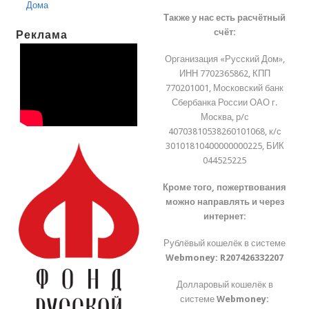
Дома
Также у нас есть расчётный
счёт:
Реклама
Организация «Русский Дом»,
ИНН 7702365862, КПП
770201001, Московский банк
Сбербанка России ОАО г.
Москва, р/с
40703810538260101068, к/с
30101810400000000225, БИК
044525225
Кроме того, пожертвования
можно направлять и через
интернет:
Рублёвый кошелёк в системе
Webmoney:
R207426332207
Долларовый кошелёк в
системе
Webmoney: