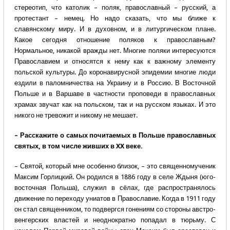
стереотип, что католик – поляк, православный – русский, а
протестант – немец. Но надо сказать, что мы ближе к
славянскому миру. И в духовном, и в литургическом плане.
Какое сегодня отношение поляков к православным?
Нормальное, никакой вражды нет. Многие поляки интересуются
Православием и относятся к нему как к важному элементу
польской культуры. До коронавирусной эпидемии многие люди
ездили в паломничества на Украину и в Россию. В Восточной
Польше и в Варшаве в частности проповеди в православных
храмах звучат как на польском, так и на русском языках. И это
никого не тревожит и никому не мешает.
– Расскажите о самых почитаемых в Польше православных
святых, в том числе живших в XX веке.
– Святой, который мне особенно близок, – это священномученик
Максим Горлицкий. Он родился в 1886 году в селе Ждыня (юго-
восточная Польша), служил в сёлах, где распространялось
движение по переходу униатов в Православие. Когда в 1911 году
он стал священником, то подвергся гонениям со стороны австро-
венгерских властей и неоднократно попадал в тюрьму. С