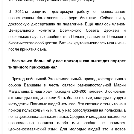
В 2012-м защитил докторскую работу о православном
нравственном богословии в сфере биоэтики. Сейчас пишу
докторскую диссертацию по педагогике. Ещё являюсь членом
Центрального комитета Всемирного Совета Церквей и
нескольких научных сообществ в Польше, например, Польского
биоэтического сообщества. Вот как круто изменилась моя жизнь
после принятия сана.
– Насколько большой у вас приход и как выглядит портрет
типичного прихожанина?
– Приход небольшой. Это «филиальный» приход кафедрального
собора Варшавы в честь святой равноапостольной Марии
Магдалины. В наш храм приходит 200–300 человек. В основном
это молодые люди, а если быть более точным, молодые супруги
и студенты. Пожилых людей немного. Это связано с тем, что наш
приход польскоязычный, т. е. у нас богослужения на польском, а
не на церковнославянском языке. Среднее и младшее поколение
православных поляков слабо или вообще не понимает
церковнославянский язык. Для молодых людей это и вовсе