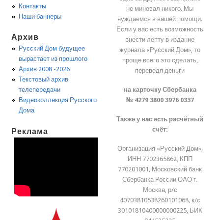
Контакты
не миновал никого. Мы
Наши баннеры
нуждаемся в вашей помощи.
Если у вас есть возможность
Архив
внести лепту в издание
Русский Дом будущее
журнала «Русский Дом», то
вырастает из прошлого
проще всего это сделать,
Архив 2008 -2026
переведя деньги
Текстовый архив
на карточку Сбербанка
телепередачи
№ 4279 3800 3976 0337
Видеоколлекция Русского
Дома
Также у нас есть расчётный
счёт:
Реклама
Организация «Русский Дом»,
ИНН 7702365862, КПП
770201001, Московский банк
Сбербанка России ОАО г.
Москва, р/с
40703810538260101068, к/с
30101810400000000225, БИК