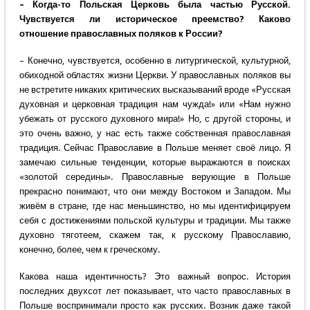
– Когда-то Польская Церковь была частью Русской.
Чувствуется ли историческое преемство? Каково
отношение православных поляков к России?
– Конечно, чувствуется, особенно в литургической, культурной,
обиходной областях жизни Церкви. У православных поляков вы
не встретите никаких критических высказываний вроде «Русская
духовная и церковная традиция нам чужда!» или «Нам нужно
убежать от русского духовного мира!» Но, с другой стороны, и
это очень важно, у нас есть также собственная православная
традиция. Сейчас Православие в Польше меняет своё лицо. Я
замечаю сильные тенденции, которые выражаются в поисках
«золотой середины». Православные верующие в Польше
прекрасно понимают, что они между Востоком и Западом. Мы
живём в стране, где нас меньшинство, но мы идентифицируем
себя с достижениями польской культуры и традиции. Мы также
духовно тяготеем, скажем так, к русскому Православию,
конечно, более, чем к греческому.
Какова наша идентичность? Это важный вопрос. История
последних двухсот лет показывает, что часто православных в
Польше воспринимали просто как русских. Возник даже такой