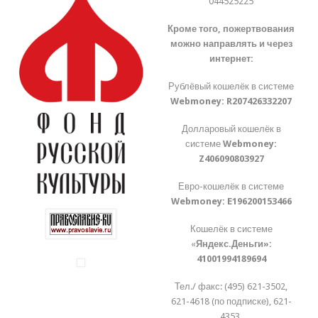
044525225
Кроме того, пожертвования
можно направлять и через
интернет:
Рублёвый кошелёк в системе
Webmoney:
R207426332207
Долларовый кошелёк в
системе
Webmoney:
Z406090803927
Евро-кошелёк в системе
Webmoney:
E196200153466
Кошелёк в системе
«
Яндекс.Деньги»:
41001994189694
Тел./ факс: (495) 621-3502,
621-4618 (по подписке), 621-
4353.