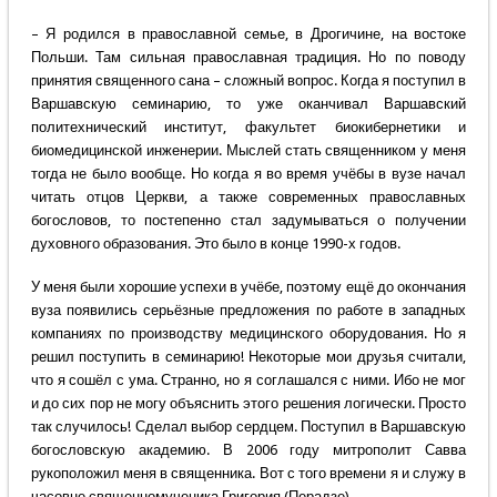
– Я родился в православной семье, в Дрогичине, на востоке
Польши. Там сильная православная традиция. Но по поводу
принятия священного сана – сложный вопрос. Когда я поступил в
Варшавскую семинарию, то уже оканчивал Варшавский
политехнический институт, факультет биокибернетики и
биомедицинской инженерии. Мыслей стать священником у меня
тогда не было вообще. Но когда я во время учёбы в вузе начал
читать отцов Церкви, а также современных православных
богословов, то постепенно стал задумываться о получении
духовного образования. Это было в конце 1990-х годов.
У меня были хорошие успехи в учёбе, поэтому ещё до окончания
вуза появились серьёзные предложения по работе в западных
компаниях по производству медицинского оборудования. Но я
решил поступить в семинарию! Некоторые мои друзья считали,
что я сошёл с ума. Странно, но я соглашался с ними. Ибо не мог
и до сих пор не могу объяснить этого решения логически. Просто
так случилось! Сделал выбор сердцем. Поступил в Варшавскую
богословскую академию. В 2006 году митрополит Савва
рукоположил меня в священника. Вот с того времени я и служу в
часовне священномученика Григория (Перадзе).