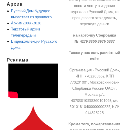
Архив
внести лепту в издание
Русский Дом будущее
журнала «Русский Дом», то
вырастает из прошлого
проще всего это сделать,
Архив 2008 -2026
переведя деньги
Текстовый архив
на карточку Сбербанка
телепередачи
№ 4279 3800 3976 0337
Видеоколлекция Русского
Дома
Также у нас есть расчётный
счёт:
Реклама
Организация «Русский Дом»,
ИНН 7702365862, КПП
770201001, Московский банк
Сбербанка России ОАО г.
Москва, р/с
40703810538260101068, к/с
30101810400000000225, БИК
044525225
Кроме того, пожертвования