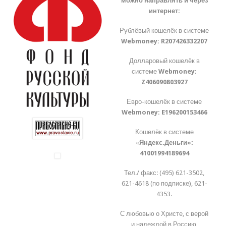
можно направлять и через
интернет:
Рублёвый кошелёк в системе
Webmoney:
R207426332207
Долларовый кошелёк в
системе
Webmoney:
Z406090803927
Евро-кошелёк в системе
Webmoney:
E196200153466
Кошелёк в системе
«
Яндекс.Деньги»:
41001994189694
Тел./ факс: (495) 621-3502,
621-4618 (по подписке), 621-
4353.
С любовью о Христе, с верой
и надеждой в Россию,