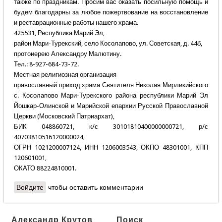
также по праздникам. Просим вас оказать посильную помощь и
будем благодарны за любое пожертвование на восстановление
и реставрационные работы нашего храма.
425531, Республика Марий Эл,
район Мари-Турекский, село Косолапово, ул. Советская, д. 44б,
протоиерею Александру Малютину.
Тел.: 8-927-684-73-72.
Местная религиозная организация
православный приход храма Святителя Николая Мирликийского
с. Косолапово Мари-Турекского района республики Марий Эл
Йошкар-Олинской и Марийской епархии Русской Православной
Церкви (Московский Патриархат),
БИК 048860721, к/с 30101810400000000721, р/с
40703810516120000024,
ОГРН 1021200007124, ИНН 1206003543, ОКПО 48301001, КПП
120601001,
ОКАТО 88224810001.
Войдите
чтобы оставить комментарии
Александр Крутов
Поиск