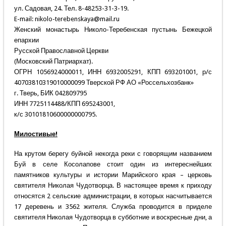
ул. Садовая, 24. Тел. 8-48253-31-3-19.
E-mail: nikolo-terebenskaya@mail.ru
Женский монастырь Николо-Теребенская пустынь Бежецкой
епархии
Русской Православной Церкви
(Московский Патриархат).
ОГРН 1056924000011, ИНН 6932005291, КПП 693201001, р/с
40703810319010000099 Тверской РФ АО «Россельхозбанк»
г. Тверь, БИК 042809795
ИНН 7725114488/КПП 695243001,
к/с 30101810600000000795.
Милостивые!
На крутом берегу буйной некогда реки с говорящим названием
Буй в селе Косолапове стоит один из интереснейших
памятников культуры и истории Марийского края – церковь
святителя Николая Чудотворца. В настоящее время к приходу
относятся 2 сельские администрации, в которых насчитывается
17 деревень и 3562 жителя. Служба проводится в приделе
святителя Николая Чудотворца в субботние и воскресные дни, а