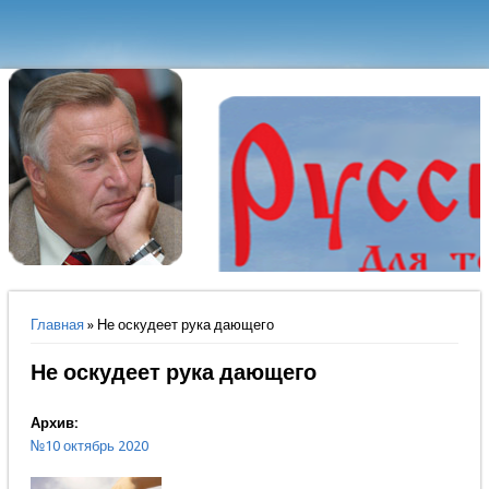
Вы здесь
Главная
» Не оскудеет рука дающего
Не оскудеет рука дающего
Архив:
№10 октябрь 2020