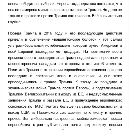
снова победит на выборах. Европа тогда «должна показать», что
она не намерена мириться со вторым сроком Трампа. Но дело не
только в протесте против Трампа как такового. Всё значительно
глубже.
Победа Трампа в 2016 году и его последующие действия
привели в оцепенение «вашингтонское болото» – тот самый
ультралиберальный истеблишмент, который рулил Америкой и
всей Европой последние лет двадцать. На протяжении всего
времени своего президентства Трамп подвергался яростным и
многосторонним нападкам со стороны этого истеблишмента.
Политика Трампа в отношении европейских союзников привела
последних в состояние шока и оцепенения, и они тоже
присоединились к травле Трампа. К этому их побудила и
экономическая война Трампа против Европы, и подталкивание
Трампом Великобритании к выходу из ЕС, и недвусмысленные
заявления Трампа о развале ЕС, и принуждение европейских
союзников по НАТО платить больше «за свою безопасность», и
выход США из Парижского соглашения по климату и прочее,
прочее. Вся либерально настроенная мейнстримовская пресса
европейских стран публиковала почти под копирку весьма