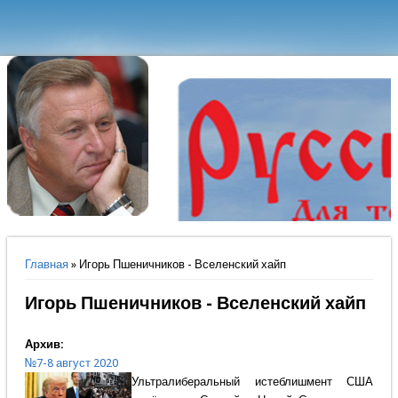
Вы здесь
Главная
» Игорь Пшеничников - Вселенский хайп
Игорь Пшеничников - Вселенский хайп
Архив:
№7-8 август 2020
Ультралиберальный истеблишмент США