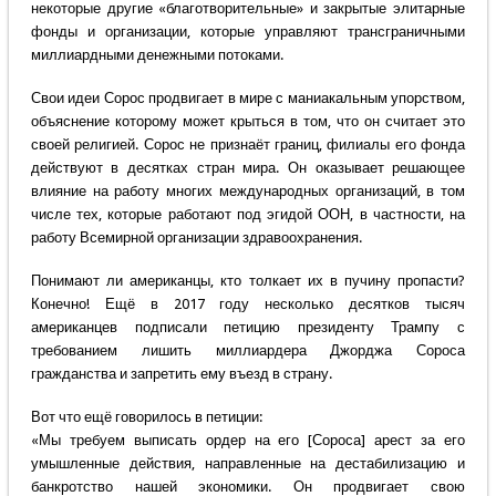
некоторые другие «благотворительные» и закрытые элитарные
фонды и организации, которые управляют трансграничными
миллиардными денежными потоками.
Свои идеи Сорос продвигает в мире с маниакальным упорством,
объяснение которому может крыться в том, что он считает это
своей религией. Сорос не признаёт границ, филиалы его фонда
действуют в десятках стран мира. Он оказывает решающее
влияние на работу многих международных организаций, в том
числе тех, которые работают под эгидой ООН, в частности, на
работу Всемирной организации здравоохранения.
Понимают ли американцы, кто толкает их в пучину пропасти?
Конечно! Ещё в 2017 году несколько десятков тысяч
американцев подписали петицию президенту Трампу с
требованием лишить миллиардера Джорджа Сороса
гражданства и запретить ему въезд в страну.
Вот что ещё говорилось в петиции:
«Мы требуем выписать ордер на его [Сороса] арест за его
умышленные действия, направленные на дестабилизацию и
банкротство нашей экономики. Он продвигает свою