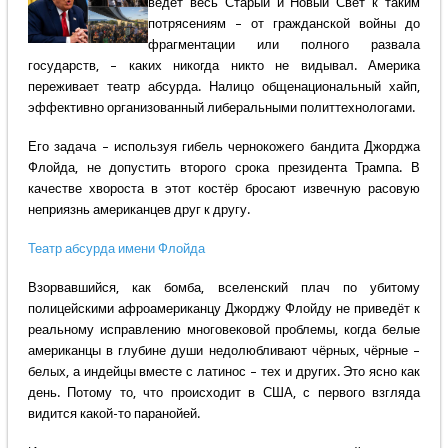
ведёт весь Старый и Новый Свет к таким
потрясениям – от гражданской войны до
фрагментации или полного развала
государств, – каких никогда никто не видывал. Америка
переживает театр абсурда. Налицо общенациональный хайп,
эффективно организованный либеральными политтехнологами.
Его задача – используя гибель чернокожего бандита Джорджа
Флойда, не допустить второго срока президента Трампа. В
качестве хвороста в этот костёр бросают извечную расовую
неприязнь американцев друг к другу.
Театр абсурда имени Флойда
Взорвавшийся, как бомба, вселенский плач по убитому
полицейскими афроамериканцу Джорджу Флойду не приведёт к
реальному исправлению многовековой проблемы, когда белые
американцы в глубине души недолюбливают чёрных, чёрные –
белых, а индейцы вместе с латинос – тех и других. Это ясно как
день. Потому то, что происходит в США, с первого взгляда
видится какой-то паранойей.