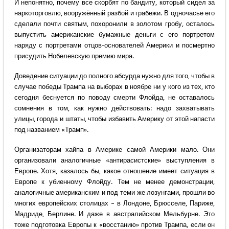
И непонятно, почему все скорбят по бандиту, который сидел за
наркоторговлю, вооружённый разбой и грабежи. В одночасье его
сделали почти святым, похоронили в золотом гробу, осталось
выпустить американские бумажные деньги с его портретом
наряду с портретами отцов-основателей Америки и посмертно
присудить Нобелевскую премию мира.
Доведение ситуации до полного абсурда нужно для того, чтобы в
случае победы Трампа на выборах в ноябре ни у кого из тех, кто
сегодня беснуется по поводу смерти Флойда, не оставалось
сомнения в том, как нужно действовать: надо захватывать
улицы, города и штаты, чтобы избавить Америку от этой напасти
под названием «Трамп».
Организаторам хайпа в Америке самой Америки мало. Они
организовали аналогичные «антирасистские» выступления в
Европе. Хотя, казалось бы, какое отношение имеет ситуация в
Европе к убиенному Флойду. Тем не менее демонстрации,
аналогичные американским и под теми же лозунгами, прошли во
многих европейских столицах – в Лондоне, Брюсселе, Париже,
Мадриде, Берлине. И даже в австралийском Мельбурне. Это
тоже подготовка Европы к «восстанию» против Трампа, если он