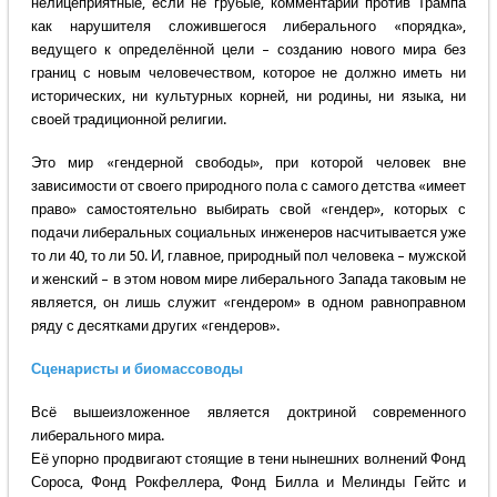
нелицеприятные, если не грубые, комментарии против Трампа
как нарушителя сложившегося либерального «порядка»,
ведущего к определённой цели – созданию нового мира без
границ с новым человечеством, которое не должно иметь ни
исторических, ни культурных корней, ни родины, ни языка, ни
своей традиционной религии.
Это мир «гендерной свободы», при которой человек вне
зависимости от своего природного пола с самого детства «имеет
право» самостоятельно выбирать свой «гендер», которых с
подачи либеральных социальных инженеров насчитывается уже
то ли 40, то ли 50. И, главное, природный пол человека – мужской
и женский – в этом новом мире либерального Запада таковым не
является, он лишь служит «гендером» в одном равноправном
ряду с десятками других «гендеров».
Сценаристы и биомассоводы
Всё вышеизложенное является доктриной современного
либерального мира.
Её упорно продвигают стоящие в тени нынешних волнений Фонд
Сороса, Фонд Рокфеллера, Фонд Билла и Мелинды Гейтс и