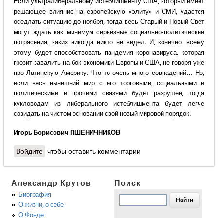
Если ультралиберальному истеблишменту США, который имеет
решающее влияние на европейскую «элиту» и СМИ, удастся
оседлать ситуацию до ноября, тогда весь Старый и Новый Свет
могут ждать как минимум серьёзные социально-политические
потрясения, каких никогда никто не видел. И, конечно, всему
этому будет способствовать пандемия коронавируса, которая
грозит завалить на бок экономики Европы и США, не говоря уже
про Латинскую Америку. Что-то очень много совпадений… Но,
если весь нынешний мир с его торговыми, социальными и
политическими и прочими связями будет разрушен, тогда
кукловодам из либерального истеблишмента будет легче
созидать на чистом основании свой новый мировой порядок.
Игорь Борисович ПШЕНИЧНИКОВ
Войдите
чтобы оставить комментарии
Александр Крутов
Поиск
Биография
О жизни, о себе
О Фонде