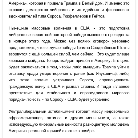
Америка», которая и привела Трампа в Белый дом. И именно это
страшит демократов-либералов и их идейных и финансовых
вдохновителей типа Сороса, Рокфеллеров и Гейтса.
Нынешние массовые волнения в США – это подготовка
либералов к вероятной повторной победе нынешнего президента
в ноябре этого года. Можно без всяких оговорок уверенно
предположить, что в случае победы Трампа Соединённые Штаты
взорвутся с ещё большей силой, чем сейчас. Это будет хлеще
киевского майдана. Теперь майдан пришёл в Америку. Его цель
будет заключаться в том, чтобы либо вынудить Трампа уйти в
отставку «ради умиротворения страны» (как Януковича), либо,
что тоже вполне устраивает Сороса, спровоцировать
гражданскую войну в США и развал страны. И тогда «главное
препятствие для стабильного и справедливого мирового
порядка», то есть – по Соросу – США, будет устранено.
Ультралиберальный истеблишмент готовит массу недовольных
афроамериканцев, латинос и других меньшинств, а также
исповедующую либеральные ценности разноцветную молодёжь
Америки к реальной горячей схватке в ноябре.