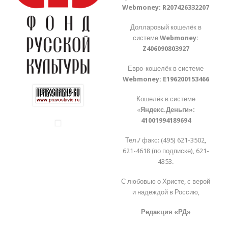
Webmoney:
R207426332207
Долларовый кошелёк в
системе
Webmoney:
Z406090803927
Евро-кошелёк в системе
Webmoney:
E196200153466
Кошелёк в системе
«
Яндекс.Деньги»:
41001994189694
Тел./ факс: (495) 621-3502,
621-4618 (по подписке), 621-
4353.
С любовью о Христе, с верой
и надеждой в Россию,
Редакция «РД»