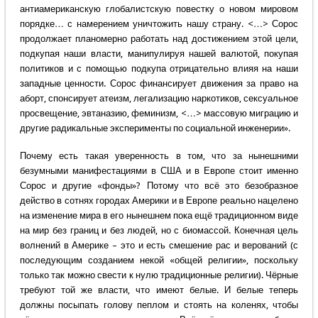
антиамериканскую глобалистскую повестку о новом мировом
порядке… с намерением уничтожить нашу страну. <…> Сорос
продолжает планомерно работать над достижением этой цели,
подкупая наши власти, манипулируя нашей валютой, покупая
политиков и с помощью подкупа отрицательно влияя на наши
западные ценности. Сорос финансирует движения за право на
аборт, спонсирует атеизм, легализацию наркотиков, сексуальное
просвещение, эвтаназию, феминизм, <…> массовую миграцию и
другие радикальные эксперименты по социальной инженерии».
Почему есть такая уверенность в том, что за нынешними
безумными манифестациями в США и в Европе стоит именно
Сорос и другие «фонды»? Потому что всё это безобразное
действо в сотнях городах Америки и в Европе реально нацелено
на изменение мира в его нынешнем пока ещё традиционном виде
на мир без границ и без людей, но с биомассой. Конечная цель
волнений в Америке – это и есть смешение рас и верований (с
последующим созданием некой «общей религии», поскольку
только так можно свести к нулю традиционные религии). Чёрные
требуют той же власти, что имеют белые. И белые теперь
должны посыпать голову пеплом и стоять на коленях, чтобы