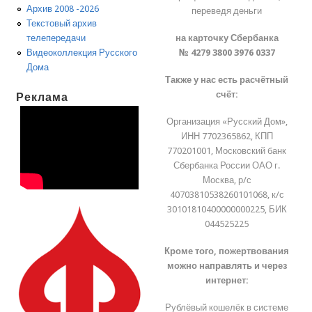
Архив 2008 -2026
переведя деньги
Текстовый архив
на карточку Сбербанка
телепередачи
№ 4279 3800 3976 0337
Видеоколлекция Русского
Дома
Также у нас есть расчётный
счёт:
Реклама
Организация «Русский Дом»,
ИНН 7702365862, КПП
770201001, Московский банк
Сбербанка России ОАО г.
Москва, р/с
40703810538260101068, к/с
30101810400000000225, БИК
044525225
Кроме того, пожертвования
можно направлять и через
интернет:
Рублёвый кошелёк в системе