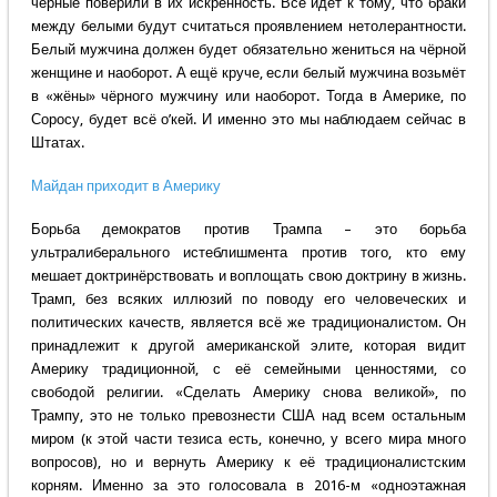
чёрные поверили в их искренность. Всё идёт к тому, что браки
между белыми будут считаться проявлением нетолерантности.
Белый мужчина должен будет обязательно жениться на чёрной
женщине и наоборот. А ещё круче, если белый мужчина возьмёт
в «жёны» чёрного мужчину или наоборот. Тогда в Америке, по
Соросу, будет всё о’кей. И именно это мы наблюдаем сейчас в
Штатах.
Майдан приходит в Америку
Борьба демократов против Трампа – это борьба
ультралиберального истеблишмента против того, кто ему
мешает доктринёрствовать и воплощать свою доктрину в жизнь.
Трамп, без всяких иллюзий по поводу его человеческих и
политических качеств, является всё же традиционалистом. Он
принадлежит к другой американской элите, которая видит
Америку традиционной, с её семейными ценностями, со
свободой религии. «Сделать Америку снова великой», по
Трампу, это не только превознести США над всем остальным
миром (к этой части тезиса есть, конечно, у всего мира много
вопросов), но и вернуть Америку к её традиционалистским
корням. Именно за это голосовала в 2016-м «одноэтажная