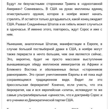
Будут ли безучастными сторонники Трампа в «одноэтажной
Америке»? Сомневаюсь. В США на руках миллионы единиц
огнестрельного оружия, которое в ноябре может начать
стрелять. И остаётся только догадываться, какой конец ожидает
США. Развал Соединённых Штатов и их гибель может случиться
в одночасье. И именно этого, повторюсь, ждут Сорос и иже с
ним.
Нынешние, аналогичные Штатам, манифестации в Европе, в
случае большой поствыборной драки в США, в ноябре могут
также перерасти в нечто большее, чем они являются сейчас.
Это, вероятно, будет не просто массовое выступление
вынашивающих обиду миллионов иммигрантов из Африки и
Ближнего Востока и оболваненных белых «сторонников
равноправия». Это грозит уничтожением Европы в её пока ещё
сохраняющемся традиционном виде. Видит ли это
брюссельская бюрократия? Конечно, если учесть, что эта
бюрократия, как и вся европейская «элита», исповедует те же
самые ультралиберальные «ценности», что и доктринёр Сорос и
его ученики из Демократической партии США.