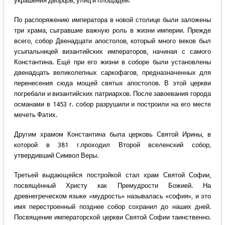
украшения дворцов, улиц и площадей.
По распоряжению императора в новой столице были заложены
три храма, сыгравшие важную роль в жизни империи. Прежде
всего, собор Двенадцати апостолов, который много веков был
усыпальницей византийских императоров, начиная с самого
Константина. Ещё при его жизни в соборе были установлены
двенадцать великолепных саркофагов, предназначенных для
перенесения сюда мощей святых апостолов. В этой церкви
погребали и византийских патриархов. После завоевания города
османами в 1453 г. собор разрушили и построили на его месте
мечеть Фатих.
Другим храмом Константина была церковь Святой Ирины, в
которой в 381 г.проходил Второй вселенский собор,
утвердивший Символ Веры.
Третьей выдающейся постройкой стал храм Святой Софии,
посвящённый Христу как Премудрости Божией. На
древнегреческом языке «мудрость» называлась «софия», и это
имя перестроенный позднее собор сохранил до наших дней.
Посвящение императорской церкви Святой Софии таинственно.