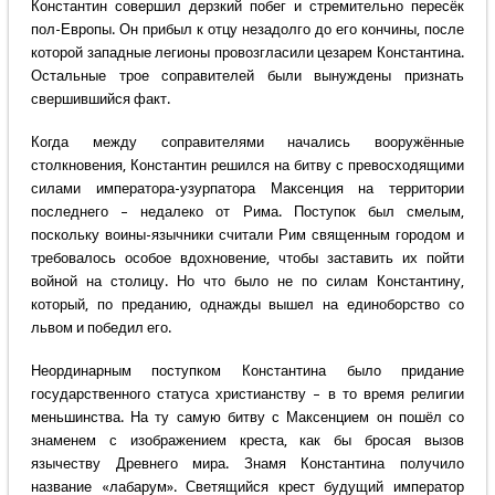
Константин совершил дерзкий побег и стремительно пересёк
пол-Европы. Он прибыл к отцу незадолго до его кончины, после
которой западные легионы провозгласили цезарем Константина.
Остальные трое соправителей были вынуждены признать
свершившийся факт.
Когда между соправителями начались вооружённые
столкновения, Константин решился на битву с превосходящими
силами императора-узурпатора Максенция на территории
последнего – недалеко от Рима. Поступок был смелым,
поскольку воины-язычники считали Рим священным городом и
требовалось особое вдохновение, чтобы заставить их пойти
войной на столицу. Но что было не по силам Константину,
который, по преданию, однажды вышел на единоборство со
львом и победил его.
Неординарным поступком Константина было придание
государственного статуса христианству – в то время религии
меньшинства. На ту самую битву с Максенцием он пошёл со
знаменем с изображением креста, как бы бросая вызов
язычеству Древнего мира. Знамя Константина получило
название «лабарум». Светящийся крест будущий император