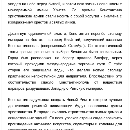
увидел на небе перед битвой, и затем всю жизнь носил шлем с
монограммой имени Христа. Со времён Константина
христианские армии стали носить с собой хоругви – знамёна с
изображением крестов и святых ликов.
Достигнув единоличной власти, Константин перенёс столицу
империи на Восток – в город Визáнтий, получивший название
Константинополь (современный Стамбул). Со стратегической
точки зрения, решение о выборе Визáнтия было гениальным.
Город был расположен на берегу пролива Босфор, через
который проходили международные торговые пути. С трёх
сторон его защищали воды, что делало новую столицу
практически неприступной для неприятеля. Впоследствии это
обстоятельство спасло Константинополь от нашествия
варваров, разрушивших Западную Римскую империю.
Константин задумывал создать Новый Рим, в котором лучшие
достижения римской цивилизации будут наполнены духом
христианства. В городе началось строительство жилых домов и
общественных зданий. Со всех уголков страны сюда свозились
произведения античного искусства, скульптуры и колонны для