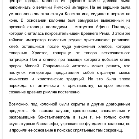
центре города. Колонна из царского камня должна была
напоминать о величии Римской империи. На её вершине была
установлена золотая статуя Константина, сидящего верхом на
коне. В основании колонны был замурован вывезенный из
прежней столицы палладиум – статуэтка Афины Паллады,
которая считалась покровительницей Древнего Рима. В этом же
тайнике император поместил редкие христианские реликвии:
хлеб, оставшийся после чуда умножения хлебов, которое
совершил Христос, топорище от топора ветхозаветного
патриарха Ноя и огниво, при помощи которого добывал огонь
пророк Моисей. Современный читатель может решить, что
поступок императора представлял собой странную смесь
языческих и христианских традиций. Но это была эпоха
перехода от античности к христианству, которое меняло
сознание древних римлян постепенно.
Возможно, под колонной были скрыты и другие драгоценные
предметы. Во всяком случае, крестоносцы, захватившие и
разграбившие Константинополь в 1204 г., не только сняли
скульптурные барельефы, украшавшие фундамент колонны, но
и пробили её основание в поисках спрятанных там сокровищ.