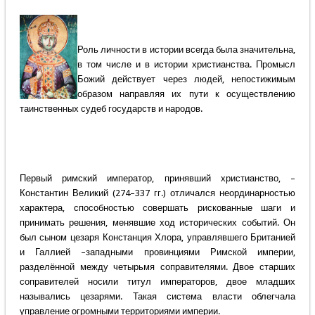
Роль личности в истории всегда была значительна,
в том числе и в истории христианства. Промысл
Божий действует через людей, непостижимым
образом направляя их пути к осуществлению
таинственных судеб государств и народов.
Первый римский император, принявший христианство, –
Константин Великий (274–337 гг.) отличался неординарностью
характера, способностью совершать рискованные шаги и
принимать решения, менявшие ход исторических событий. Он
был сыном цезаря Констанция Хлора, управлявшего Британией
и Галлией –западными провинциями Римской империи,
разделённой между четырьмя соправителями. Двое старших
соправителей носили титул императоров, двое младших
назывались цезарями. Такая система власти облегчала
управление огромными территориями империи.