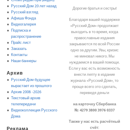
Русский Дом 20 лет назад
Дорогие братья и сестры!
Русский взгляд
Афиша Фонда
Благодаря вашей поддержке
Видеогалерея
«Русский Дом» продолжает
Подписка и
выходить в то время, когда
распространение
православные издания
Прайс лист
закрываются по всей России
Заказать
одно за другим. Увы, кризис
Контакты
не миновал никого. Мы
Наши баннеры
нуждаемся в вашей помощи.
Если у вас есть возможность
Архив
внести лепту в издание
Русский Дом будущее
журнала «Русский Дом», то
вырастает из прошлого
проще всего это сделать,
Архив 2008 -2026
переведя деньги
Текстовый архив
на карточку Сбербанка
телепередачи
№ 4279 3800 3976 0337
Видеоколлекция Русского
Дома
Также у нас есть расчётный
счёт:
Реклама