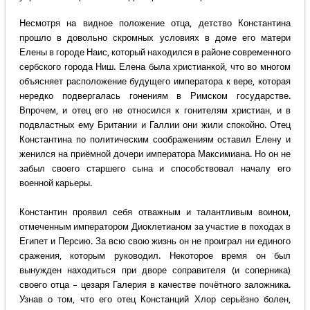
Несмотря на видное положение отца, детство Константина
прошло в довольно скромных условиях в доме его матери
Елены в городе Наис, который находился в районе современного
сербского города Ниш. Елена была христианкой, что во многом
объясняет расположение будущего императора к вере, которая
нередко подвергалась гонениям в Римском государстве.
Впрочем, и отец его не относился к гонителям христиан, и в
подвластных ему Британии и Галлии они жили спокойно. Отец
Константина по политическим соображениям оставил Елену и
женился на приёмной дочери императора Максимиана. Но он не
забыл своего старшего сына и способствовал началу его
военной карьеры.
Константин проявил себя отважным и талантливым воином,
отмеченным императором Диоклетианом за участие в походах в
Египет и Персию. За всю свою жизнь он не проиграл ни единого
сражения, которым руководил. Некоторое время он был
вынужден находиться при дворе соправителя (и соперника)
своего отца – цезаря Галерия в качестве почётного заложника.
Узнав о том, что его отец Констанций Хлор серьёзно болен,