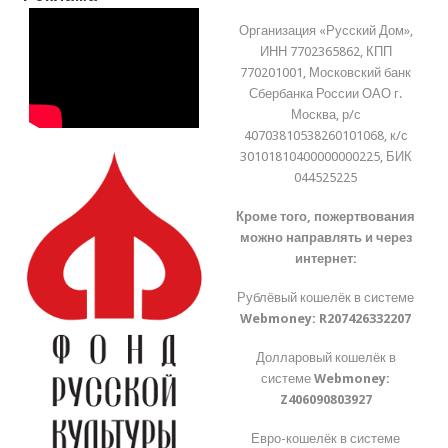
Организация «Русский Дом»,
ИНН 7702365862, КПП
770201001, Московский банк
Сбербанка России ОАО г.
Москва, р/с
40703810538260101068, к/с
30101810400000000225, БИК
044525225
Кроме того, пожертвования
можно направлять и через
интернет:
Рублёвый кошелёк в системе
Webmoney:
R207426332207
Долларовый кошелёк в
системе
Webmoney:
Z406090803927
Евро-кошелёк в системе