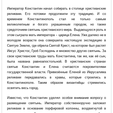
Император Константин начал собирать в столице христианские
реликвии. Его потомки продолжили эту традицию. И со
временем Константинополь стал не только самым
великолепным и богато украшенным городом, но также
средоточием святынь христианского мира. Выдающуюся роль в
этом сыграла мать императора – царица Елена. Уже далеко не в
молодом возрасте она совершила настоящую экспедицию в
Святую Землю, где обрела Святой Крест, на котором был распят
Иисус Христос, Гроб Господень и множество других святынь. За
свои христианские труды мать Константина, так же, как её сын,
была названа равноапостольной. В христианских странах
святые Константин и Елена считаются покровителями
государственной власти. Привезённые Еленой из Иерусалима
реликвии передавались в храмы, которые строились в
Константинополе. Таким образом византийцы стремились
освятить весь город.
Известно, что Константин уделял особое внимание вопросу о
размещении святынь. Император собственноручно заложил
реликвии в основание порфировой колонны, воздвигнутой в