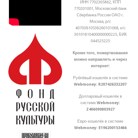
ИНН 7702365862, КПП
770201001, Московский банк
Сбербанка России ОАО г.
Москва, р/с
40703810538260101068, к/с
30101810400000000225, БИК
044525225
Кроме того, пожертвования
можно направлять и через
интернет:
Рублёвый кошелёк в системе
Webmoney:
R207426332207
Долларовый кошелёк в
системе
Webmoney:
Z406090803927
Евро-кошелёк в системе
Webmoney:
E196200153466