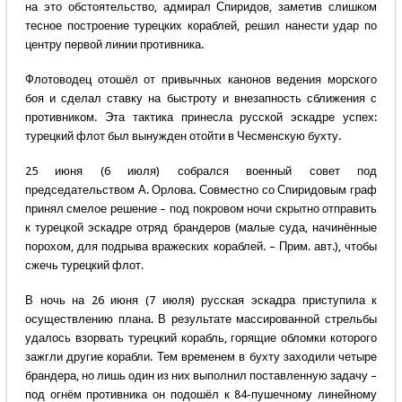
на это обстоятельство, адмирал Спиридов, заметив слишком
тесное построение турецких кораблей, решил нанести удар по
центру первой линии противника.
Флотоводец отошёл от привычных канонов ведения морского
боя и сделал ставку на быстроту и внезапность сближения с
противником. Эта тактика принесла русской эскадре успех:
турецкий флот был вынужден отойти в Чесменскую бухту.
25 июня (6 июля) собрался военный совет под
председательством А. Орлова. Совместно со Спиридовым граф
принял смелое решение – под покровом ночи скрытно отправить
к турецкой эскадре отряд брандеров (малые суда, начинённые
порохом, для подрыва вражеских кораблей. – Прим. авт.), чтобы
сжечь турецкий флот.
В ночь на 26 июня (7 июля) русская эскадра приступила к
осуществлению плана. В результате массированной стрельбы
удалось взорвать турецкий корабль, горящие обломки которого
зажгли другие корабли. Тем временем в бухту заходили четыре
брандера, но лишь один из них выполнил поставленную задачу –
под огнём противника он подошёл к 84-пушечному линейному