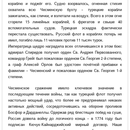
кораблю и поджёг его. Судно взорвалось, огненная стихия
охватила всю Чесменскую бухту – турецкие корабли
зажигались, как спички, и взлетали на воздух. Всего в этом огне
сгорели 15 линейных кораблей, 6 фрегатов и свыше 40
вспомогательных судов. Турецкая эскадра фактически
перестала существовать. Русский флот в кораблях потерь не
имел, погибло лишь 11 человек против 11 тысяч турок.
Императрица щедро наградила всех отличившихся в этом бою:
адмирал Спиридов получил орден Св. Андрея Первозванного,
командор Грейг был пожалован орденом Св. Георгия 2-й степени,
а граф Алексей Орлов был удостоен почётной прибавки к
фамилии – Чесменский и пожалован орденом Св. Георгия 1-й
степени.
Чесменское сражение имело ключевое значение в
последующем течении войны, так как турецкий флот получил
настолько мощный удар, что более не предпринимал никаких
активных действий, сосредоточившись на обороне проливов
Босфор и Дарданеллы. Одержав ряд блестящих побед на суше,
Россия довела войну до логичного конца – в 1774 году был
подписан Кючук-Кайнарджийский мирный договор. Наше