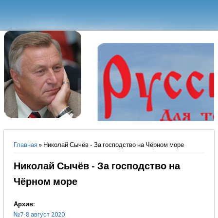
Вы здесь
Главная
» Николай Сычёв - За господство на Чёрном море
Николай Сычёв - За господство на
Чёрном море
Архив:
№7-8 август 2020