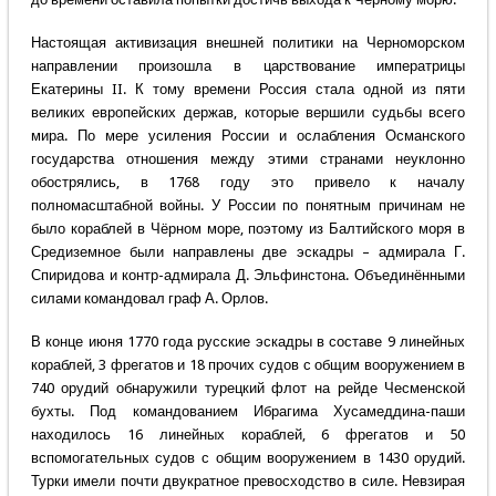
Настоящая активизация внешней политики на Черноморском
направлении произошла в царствование императрицы
Екатерины II. К тому времени Россия стала одной из пяти
великих европейских держав, которые вершили судьбы всего
мира. По мере усиления России и ослабления Османского
государства отношения между этими странами неуклонно
обострялись, в 1768 году это привело к началу
полномасштабной войны. У России по понятным причинам не
было кораблей в Чёрном море, поэтому из Балтийского моря в
Средиземное были направлены две эскадры – адмирала Г.
Спиридова и контр-адмирала Д. Эльфинстона. Объединёнными
силами командовал граф А. Орлов.
В конце июня 1770 года русские эскадры в составе 9 линейных
кораблей, 3 фрегатов и 18 прочих судов с общим вооружением в
740 орудий обнаружили турецкий флот на рейде Чесменской
бухты. Под командованием Ибрагима Хусамеддина-паши
находилось 16 линейных кораблей, 6 фрегатов и 50
вспомогательных судов с общим вооружением в 1430 орудий.
Турки имели почти двукратное превосходство в силе. Невзирая