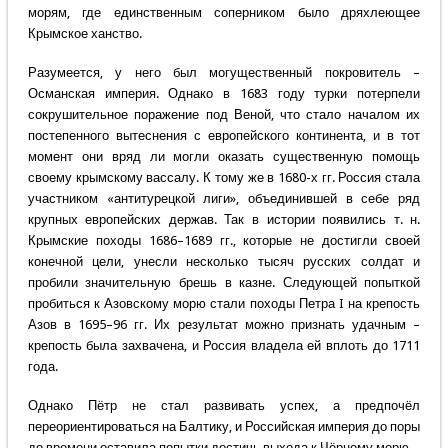
морям, где единственным соперником было дряхлеющее
Крымское ханство.
Разумеется, у него был могущественный покровитель –
Османская империя. Однако в 1683 году турки потерпели
сокрушительное поражение под Веной, что стало началом их
постепенного вытеснения с европейского континента, и в тот
момент они вряд ли могли оказать существенную помощь
своему крымскому вассалу. К тому же в 1680-х гг. Россия стала
участником «антитурецкой лиги», объединившей в себе ряд
крупных европейских держав. Так в истории появились т. н.
Крымские походы 1686–1689 гг., которые не достигли своей
конечной цели, унесли несколько тысяч русских солдат и
пробили значительную брешь в казне. Следующей попыткой
пробиться к Азовскому морю стали походы Петра I на крепость
Азов в 1695–96 гг. Их результат можно признать удачным –
крепость была захвачена, и Россия владела ей вплоть до 1711
года.
Однако Пётр не стал развивать успех, а предпочёл
переориентироваться на Балтику, и Российская империя до поры
до времени оставила попытки достичь выхода к Чёрному морю.