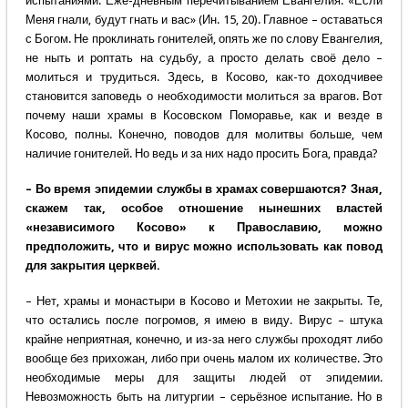
испытаниями. Еже-дневным перечитыванием Евангелия: «Если
Меня гнали, будут гнать и вас» (Ин. 15, 20). Главное – оставаться
с Богом. Не проклинать гонителей, опять же по слову Евангелия,
не ныть и роптать на судьбу, а просто делать своё дело –
молиться и трудиться. Здесь, в Косово, как-то доходчивее
становится заповедь о необходимости молиться за врагов. Вот
почему наши храмы в Косовском Поморавье, как и везде в
Косово, полны. Конечно, поводов для молитвы больше, чем
наличие гонителей. Но ведь и за них надо просить Бога, правда?
– Во время эпидемии службы в храмах совершаются? Зная,
скажем так, особое отношение нынешних властей
«независимого Косово» к Православию, можно
предположить, что и вирус можно использовать как повод
для закрытия церквей.
– Нет, храмы и монастыри в Косово и Метохии не закрыты. Те,
что остались после погромов, я имею в виду. Вирус – штука
крайне неприятная, конечно, и из-за него службы проходят либо
вообще без прихожан, либо при очень малом их количестве. Это
необходимые меры для защиты людей от эпидемии.
Невозможность быть на литургии – серьёзное испытание. Но в