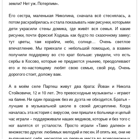
земли? Нет уж. Потерпим».
Его сестра, маленькая Николина, сначала всё стеснялась, а
потом расхрабрилась и стала показывать нам рисунки, которыми
дети украсили стены домика, где живёт вся семья. И какие
рисунки, почти фрески! Ходишь как будто по сказочному замку:
тут цветы, там корабли, небо, солнце… Очень светлое
впечатление. Мы приехали с небольшой помощью, а взамен
получили поддержку во сто крат больше: увидели, что есть
сербы в Косово, которые не предаются унынию, преодолевают
его и по-настоящему любят свою семью, свой род. Очень
дорогого стоит, доложу вам.
А в моём селе Партеш живут два брата: Йован и Никола
Стойковичи, 12 и 10 лет. Это превосходные музыканты – играют
на баяне. Ни один праздник без их дуэта не обходится. Братья –
лучшие в музыкальной школе в своей дисциплине. Когда
началась эта история с вирусом, они пришли к больнице и целый
час играли – поддерживали наших медиков, которые и без того с
ног валятся от усталости. Просто играли «Тамо далеко» и
множество других любимых мелодий и песен. И опять же, они не
выпячивают себя, несмотря на первые места во всевозможных