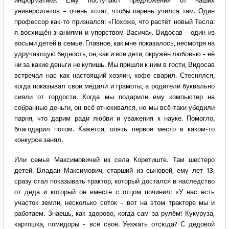
информатике. Ему поступают предложения от наших
университетов – очень хотят, чтобы парень учился там. Один
профессор как-то признался: «Похоже, что растёт новый Тесла:
я восхищён знаниями и упорством Васича». Видосав – один из
восьми детей в семье. Главное, как мне показалось, несмотря на
удручающую бедность, он, как и все дети, окружён любовью – её
ни за какие деньги не купишь. Мы пришли к ним в гости, Видосав
встречал нас как настоящий хозяин, кофе сварил. Стеснялся,
когда показывал свои медали и грамоты, а родители буквально
сияли от гордости. Когда мы подарили ему компьютер на
собранные деньги, он всё отнекивался, но мы всё-таки убедили
парня, что дарим ради любви и уважения к науке. Помогло,
благодарил потом. Кажется, опять первое место в каком-то
конкурсе занял.
Или семья Максимовичей из села Коретиште. Там шестеро
детей. Владан Максимович, старший из сыновей, ему лет 13,
сразу стал показывать трактор, который достался в наследство
от деда и который он вместе с отцом починил: «У нас есть
участок земли, несколько соток – вот на этом тракторе мы и
работаем. Знаешь, как здорово, когда сам за рулём! Кукуруза,
картошка, помидоры – всё своё. Уезжать отсюда? С дедовой