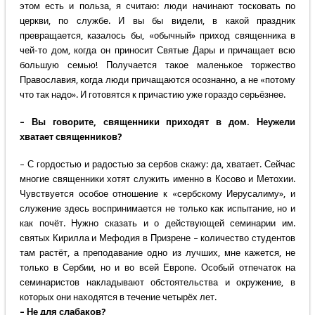
этом есть и польза, я считаю: люди начинают тосковать по
церкви, по службе. И вы бы видели, в какой праздник
превращается, казалось бы, «обычный» приход священника в
чей-то дом, когда он приносит Святые Дары и причащает всю
большую семью! Получается такое маленькое торжество
Православия, когда люди причащаются осознанно, а не «потому
что так надо». И готовятся к причастию уже гораздо серьёзнее.
– Вы говорите, священники приходят в дом. Неужели
хватает священников?
– С гордостью и радостью за сербов скажу: да, хватает. Сейчас
многие священники хотят служить именно в Косово и Метохии.
Чувствуется особое отношение к «сербскому Иерусалиму», и
служение здесь воспринимается не только как испытание, но и
как почёт. Нужно сказать и о действующей семинарии им.
святых Кирилла и Мефодия в Призрене – количество студентов
там растёт, а преподавание одно из лучших, мне кажется, не
только в Сербии, но и во всей Европе. Особый отпечаток на
семинаристов накладывают обстоятельства и окружение, в
которых они находятся в течение четырёх лет.
– Не для слабаков?