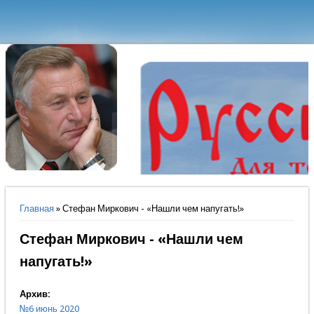
Вы здесь
Главная
» Стефан Миркович - «Нашли чем напугать!»
Стефан Миркович - «Нашли чем
напугать!»
Архив:
№6 июнь 2020