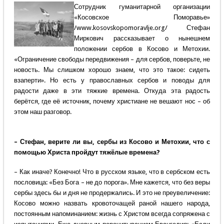
Сотрудник гуманитарной организации
«Косовское Поморавье»
/www.kosovskopomoravlje.org/ Стефан
Миркович рассказывает о нынешнем
положении сербов в Косово и Метохии.
«Ограничение свободы передвижения – для сербов, поверьте, не
новость. Мы слишком хорошо знаем, что это такое: сидеть
взаперти». Но есть у православных сербов и поводы для
радости даже в эти тяжкие времена. Откуда эта радость
берётся, где её источник, почему христиане не вешают нос – об
этом наш разговор.
– Стефан, верите ли вы, сербы из Косово и Метохии, что с
помощью Христа пройдут тяжёлые времена?
– Как иначе? Конечно! Что в русском языке, что в сербском есть
пословица: «Без Бога – не до порога». Мне кажется, что без веры
сербы здесь бы и дня не продержались. И это не преувеличение:
Косово можно назвать кровоточащей раной нашего народа,
постоянным напоминанием: жизнь с Христом всегда сопряжена с