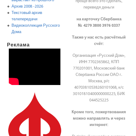
проще всего это сделать,
Архив 2008 -2026
переведя деньги
Текстовый архив
на карточку Сбербанка
телепередачи
№ 4279 3800 3976 0337
Видеоколлекция Русского
Дома
Также у нас есть расчётный
счёт:
Реклама
Организация «Русский Дом»,
ИНН 7702365862, КПП
770201001, Московский банк
Сбербанка России ОАО г.
Москва, р/с
40703810538260101068, к/с
30101810400000000225, БИК
044525225
Кроме того, пожертвования
можно направлять и через
интернет: