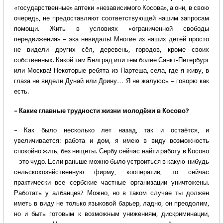
«государственные» аптеки «независимого Косова», а они, в свою
очередь, не предоставляют соответствующей нашим запросам
помощи. Жить в условиях «ограниченной свободы
передвижения» – эка невидаль! Многие из наших детей просто
не видели других сёл, деревень, городов, кроме своих
собственных. Какой там Белград или тем более Санкт-Петербург
или Москва! Некоторые ребята из Партеша, села, где я живу, в
глаза не видели Дунай или Дрину… Я не жалуюсь – говорю как
есть.
– Какие главные трудности жизни молодёжи в Косово?
– Как было несколько лет назад, так и остаётся, и
увеличивается: работа и дом, я имею в виду возможность
спокойно жить, без нищеты. Сербу сейчас найти работу в Косово
– это чудо. Если раньше можно было устроиться в какую-нибудь
сельскохозяйственную фирму, кооператив, то сейчас
практически все сербские частные организации уничтожены.
Работать у албанцев? Можно, но в таком случае ты должен
иметь в виду не только языковой барьер, ладно, он преодолим,
но и быть готовым к возможным унижениям, дискриминации,