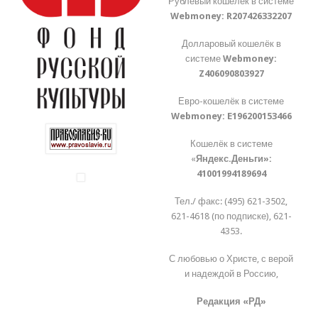
Рублёвый кошелёк в системе
Webmoney:
R207426332207
Долларовый кошелёк в
системе
Webmoney:
Z406090803927
Евро-кошелёк в системе
Webmoney:
E196200153466
Кошелёк в системе
«
Яндекс.Деньги»:
41001994189694
Тел./ факс: (495) 621-3502,
621-4618 (по подписке), 621-
4353.
С любовью о Христе, с верой
и надеждой в Россию,
Редакция «РД»