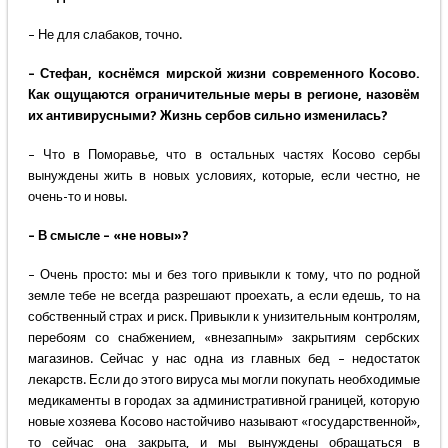
– Не для слабаков, точно.
– Стефан, коснёмся мирской жизни современного Косово.
Как ощущаются ограничительные меры в регионе, назовём
их антивирусными? Жизнь сербов сильно изменилась?
– Что в Поморавье, что в остальных частях Косово сербы
вынуждены жить в новых условиях, которые, если честно, не
очень-то и новы.
– В смысле – «не новы»?
– Очень просто: мы и без того привыкли к тому, что по родной
земле тебе не всегда разрешают проехать, а если едешь, то на
собственный страх и риск. Привыкли к унизительным контролям,
перебоям со снабжением, «внезапным» закрытиям сербских
магазинов. Сейчас у нас одна из главных бед – недостаток
лекарств. Если до этого вируса мы могли покупать необходимые
медикаменты в городах за административной границей, которую
новые хозяева Косово настойчиво называют «государственной»,
то сейчас она закрыта, и мы вынуждены обращаться в