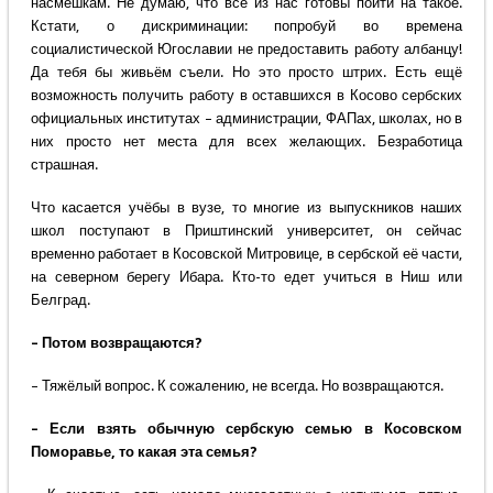
насмешкам. Не думаю, что все из нас готовы пойти на такое.
Кстати, о дискриминации: попробуй во времена
социалистической Югославии не предоставить работу албанцу!
Да тебя бы живьём съели. Но это просто штрих. Есть ещё
возможность получить работу в оставшихся в Косово сербских
официальных институтах – администрации, ФАПах, школах, но в
них просто нет места для всех желающих. Безработица
страшная.
Что касается учёбы в вузе, то многие из выпускников наших
школ поступают в Приштинский университет, он сейчас
временно работает в Косовской Митровице, в сербской её части,
на северном берегу Ибара. Кто-то едет учиться в Ниш или
Белград.
– Потом возвращаются?
– Тяжёлый вопрос. К сожалению, не всегда. Но возвращаются.
– Если взять обычную сербскую семью в Косовском
Поморавье, то какая эта семья?