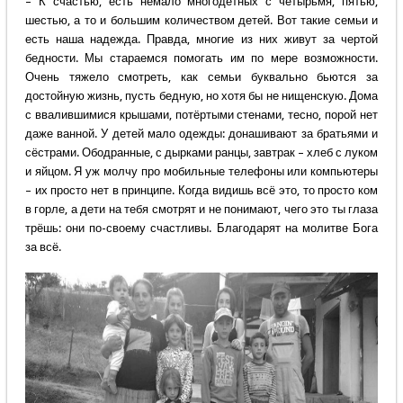
– К счастью, есть немало многодетных с четырьмя, пятью,
шестью, а то и большим количеством детей. Вот такие семьи и
есть наша надежда. Правда, многие из них живут за чертой
бедности. Мы стараемся помогать им по мере возможности.
Очень тяжело смотреть, как семьи буквально бьются за
достойную жизнь, пусть бедную, но хотя бы не нищенскую. Дома
с ввалившимися крышами, потёртыми стенами, тесно, порой нет
даже ванной. У детей мало одежды: донашивают за братьями и
сёстрами. Ободранные, с дырками ранцы, завтрак – хлеб с луком
и яйцом. Я уж молчу про мобильные телефоны или компьютеры
– их просто нет в принципе. Когда видишь всё это, то просто ком
в горле, а дети на тебя смотрят и не понимают, чего это ты глаза
трёшь: они по-своему счастливы. Благодарят на молитве Бога
за всё.