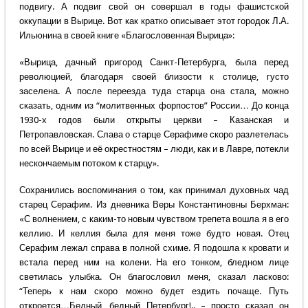
подвигу. А подвиг свой он совершал в годы фашистской
оккупации в Вырице. Вот как кратко описывает этот городок Л.А.
Ильюнина в своей книге «Благословенная Вырица»:
«Вырица, дачный пригород Санкт-Петербурга, была перед
революцией, благодаря своей близости к столице, густо
заселена. А после переезда туда старца она стала, можно
сказать, одним из “молитвенных форпостов” России… До конца
1930-х годов были открыты церкви – Казанская и
Петропавловская. Слава о старце Серафиме скоро разлетелась
по всей Вырице и её окрестностям – люди, как и в Лавре, потекли
нескончаемым потоком к старцу».
Сохранились воспоминания о том, как принимал духовных чад
старец Серафим. Из дневника Веры Константиновны Берхман:
«С волнением, с каким-то новым чувством трепета вошла я в его
келлию. И келлия была для меня тоже будто новая. Отец
Серафим лежал справа в полной схиме. Я подошла к кровати и
встала перед ним на колени. На его тонком, бледном лице
светилась улыбка. Он благословил меня, сказал ласково:
“Теперь к нам скоро можно будет ездить почаще. Путь
откроется…Бедный, бедный Петербург!.. – просто сказал он