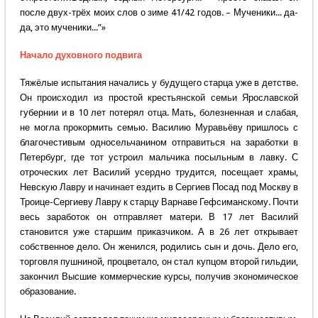
после двух-трёх моих слов о зиме 41/42 годов. – Мученики... да-
да, это мученики...”»
Начало духовного подвига
Тяжёлые испытания начались у будущего старца уже в детстве.
Он происходил из простой крестьянской семьи Ярославской
губернии и в 10 лет потерял отца. Мать, болезненная и слабая,
не могла прокормить семью. Василию Муравьёву пришлось с
благочестивым односельчанином отправиться на заработки в
Петербург, где тот устроил мальчика посыльным в лавку. С
отроческих лет Василий усердно трудится, посещает храмы,
Невскую Лавру и начинает ездить в Сергиев Посад под Москву в
Троице-Сергиеву Лавру к старцу Варнаве Гефсиманскому. Почти
весь заработок он отправляет матери. В 17 лет Василий
становится уже старшим приказчиком. А в 26 лет открывает
собственное дело. Он женился, родились сын и дочь. Дело его,
торговля пушниной, процветало, он стал купцом второй гильдии,
закончил Высшие коммерческие курсы, получив экономическое
образование.