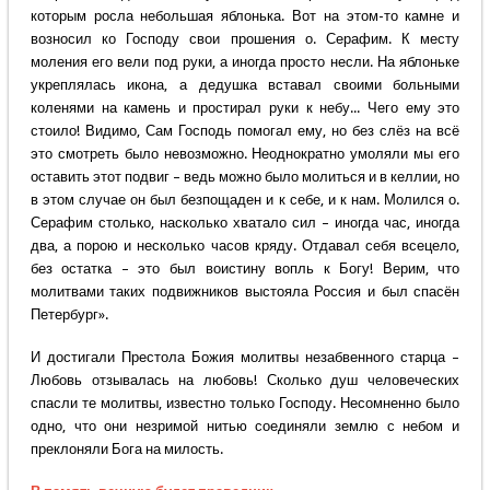
которым росла небольшая яблонька. Вот на этом-то камне и
возносил ко Господу свои прошения о. Серафим. К месту
моления его вели под руки, а иногда просто несли. На яблоньке
укреплялась икона, а дедушка вставал своими больными
коленями на камень и простирал руки к небу... Чего ему это
стоило! Видимо, Сам Господь помогал ему, но без слёз на всё
это смотреть было невозможно. Неоднократно умоляли мы его
оставить этот подвиг – ведь можно было молиться и в келлии, но
в этом случае он был безпощаден и к себе, и к нам. Молился о.
Серафим столько, насколько хватало сил – иногда час, иногда
два, а порою и несколько часов кряду. Отдавал себя всецело,
без остатка – это был воистину вопль к Богу! Верим, что
молитвами таких подвижников выстояла Россия и был спасён
Петербург».
И достигали Престола Божия молитвы незабвенного старца –
Любовь отзывалась на любовь! Сколько душ человеческих
спасли те молитвы, известно только Господу. Несомненно было
одно, что они незримой нитью соединяли землю с небом и
преклоняли Бога на милость.