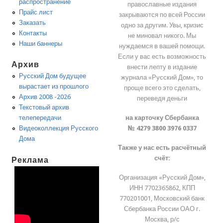
распространение
православные издания
Прайс лист
закрываются по всей России
Заказать
одно за другим. Увы, кризис
Контакты
не миновал никого. Мы
Наши баннеры
нуждаемся в вашей помощи.
Если у вас есть возможность
Архив
внести лепту в издание
Русский Дом будущее
журнала «Русский Дом», то
вырастает из прошлого
проще всего это сделать,
Архив 2008 -2026
переведя деньги
Текстовый архив
на карточку Сбербанка
телепередачи
№ 4279 3800 3976 0337
Видеоколлекция Русского
Дома
Также у нас есть расчётный
счёт:
Реклама
Организация «Русский Дом»,
ИНН 7702365862, КПП
770201001, Московский банк
Сбербанка России ОАО г.
Москва, р/с