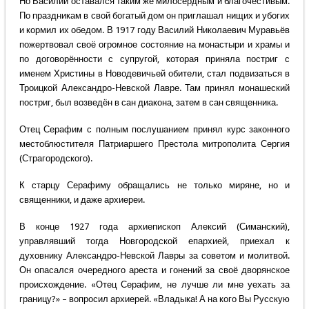
Но Василий оставался таким же милосердным и благочестивым.
По праздникам в свой богатый дом он приглашал нищих и убогих
и кормил их обедом. В 1917 году Василий Николаевич Муравьёв
пожертвовал своё огромное состояние на монастыри и храмы и
по договорённости с супругой, которая приняла постриг с
именем Христины в Новодевичьей обители, стал подвизаться в
Троицкой Александро-Невской Лавре. Там принял монашеский
постриг, был возведён в сан диакона, затем в сан священника.
Отец Серафим с полным послушанием принял курс законного
местоблюстителя Патриаршего Престола митрополита Сергия
(Страгородского).
К старцу Серафиму обращались не только миряне, но и
священники, и даже архиереи.
В конце 1927 года архиепископ Алексий (Симанский),
управлявший тогда Новгородской епархией, приехал к
духовнику Александро-Невской Лавры за советом и молитвой.
Он опасался очередного ареста и гонений за своё дворянское
происхождение. «Отец Серафим, не лучше ли мне уехать за
границу?» – вопросил архиерей. «Владыка! А на кого Вы Русскую