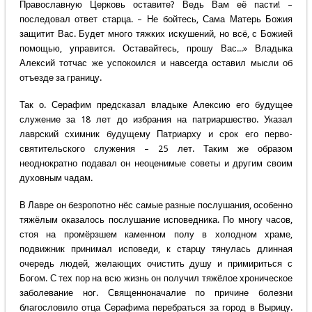
Православную Церковь оставите? Ведь Вам её пасти! –
последовал ответ старца. – Не бойтесь, Сама Матерь Божия
защитит Вас. Будет много тяжких искушений, но всё, с Божией
помощью, управится. Оставайтесь, прошу Вас...» Владыка
Алексий тотчас же успокоился и навсегда оставил мысли об
отъезде за границу.
Так о. Серафим предсказал владыке Алексию его будущее
служение за 18 лет до избрания на патриаршество. Указал
лаврский схимник будущему Патриарху и срок его перво-
святительского служения – 25 лет. Таким же образом
неоднократно подавал он неоценимые советы и другим своим
духовным чадам.
В Лавре он безропотно нёс самые разные послушания, особенно
тяжёлым оказалось послушание исповедника. По многу часов,
стоя на промёрзшем каменном полу в холодном храме,
подвижник принимал исповеди, к старцу тянулась длинная
очередь людей, желающих очистить душу и примириться с
Богом. С тех пор на всю жизнь он получил тяжёлое хроническое
заболевание ног. Священноначалие по причине болезни
благословило отца Серафима перебраться за город в Вырицу.