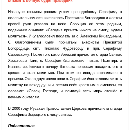
В память вечную будет праведник
Накануне кончины ранним утром преподобному Серафиму в
ослепительном сиянии явилась Пресвятая Богородица и жестом
правой руки указала на небо. Сообщив об этом родным,
подвижник объявил: «Сегодня принять никого не смогу, будем
молиться». И благословил послать за о. Алексием Кибардиным.
С благоговением были прочитаны акафисты Пресвятой
Богородице, свт. Николаю Чудотворцу и прп. Серафиму
Саровскому. После того как о. Алексий причастил старца Святых
Христовых Таин, о. Серафим благословил читать Псалтирь и
Евангелие. Ближе к вечеру батюшка попросил посадить его в
кресло и стал молиться. При этом он иногда справлялся о
времени. Около двух часов ночи о. Серафим благословил читать
молитву на исход души и, осенив себя крестным знамением, со
словами: «Спаси, Господи, и помилуй весь мир» отошёл к
вечным обителям.
В 2000 году Русская Православная Церковь причислила старца
Серафима Вырицкого к лику святых.
Подготовила