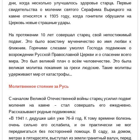
дни, когда несколько улучшалось здоровье старца. Первые
свидетельства о молении святого Серафима Вырицкого на
камне относятся к 1935 году, когда гонители обрушили на
Церковь новые страшные удары.
На протяжении 10 лет совершал старец свой непостижимый
подвиг. Это было воистину мученичество во имя любви к
ближним. Горячими слезами умолял Господа подвижник о
возрождении Русской Православной Церкви и о спасении всего
мира. Это был великий плач о всём человечестве. Это была
великая молитва покаяния за грехи людские. Такие молитвы
удерживают мир от катастрофы...
Молитвенное стояние за Русь
С началом Великой Отечественной войны старец усилил подвиг
моления на камне – стал совершать его ежедневно.
Рассказывают родные подвижника:
«В 1941 г. дедушке шёл уже 76-й год. К тому времени болезнь
очень сильно его ослабила, и он практически не мог
передвигаться без посторонней помощи. В саду, за домом,
метрах в пятидесяти, выступал из земли гранитный валун, перед