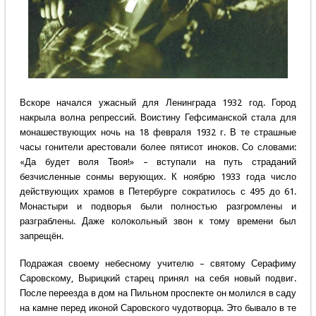
Вскоре начался ужасный для Ленинграда 1932 год. Город
накрыла волна репрессий. Воистину Гефсиманской стала для
монашествующих ночь на 18 февраля 1932 г. В те страшные
часы гонители арестовали более пятисот иноков. Со словами:
«Да будет воля Твоя!» – вступали на путь страданий
безчисленные сонмы верующих. К ноябрю 1933 года число
действующих храмов в Петербурге сократилось с 495 до 61.
Монастыри и подворья были полностью разгромлены и
разграблены. Даже колокольный звон к тому времени был
запрещён.
Подражая своему небесному учителю – святому Серафиму
Саровскому, Вырицкий старец принял на себя новый подвиг.
После переезда в дом на Пильном проспекте он молился в саду
на камне перед иконой Саровского чудотворца. Это бывало в те