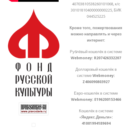
40703810538260101068, к/с
30101810400000000225, БИК
044525225
Кроме того, пожертвования
можно направлять и через
интернет:
Рублёвый кошелёк в системе
Webmoney:
R207426332207
Долларовый кошелёк в
системе
Webmoney:
Z406090803927
Евро-кошелёк в системе
Webmoney:
E196200153466
Кошелёк в системе
«
Яндекс.Деньги»:
41001994189694