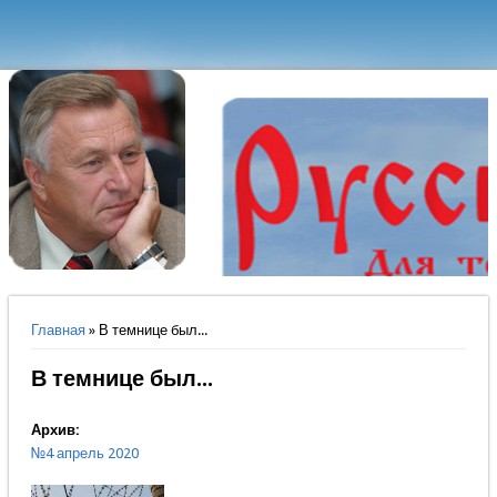
Вы здесь
Главная
» В темнице был...
В темнице был...
Архив:
№4 апрель 2020