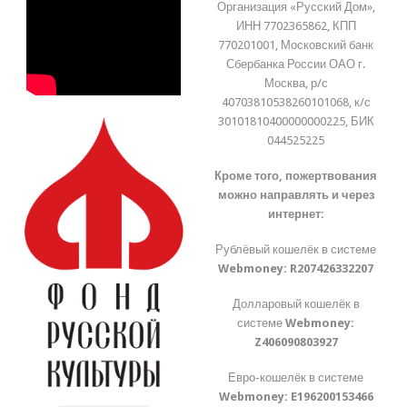
Организация «Русский Дом»,
ИНН 7702365862, КПП
770201001, Московский банк
Сбербанка России ОАО г.
Москва, р/с
40703810538260101068, к/с
30101810400000000225, БИК
044525225
Кроме того, пожертвования
можно направлять и через
интернет:
Рублёвый кошелёк в системе
Webmoney:
R207426332207
Долларовый кошелёк в
системе
Webmoney:
Z406090803927
Евро-кошелёк в системе
Webmoney:
E196200153466