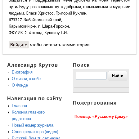
общаться и поддерживать меня духовно на моём тернистом
пути. Буду раз знакомству с добрыми, отзывчивыми и мудрыми
людьми. Спаси Христос! Григорий Куклин.
673327, Забайкальский край,
Карымский р-н, п. Шара-Горохон,
ФКУ ИК-2, 4 отряд, Куклину Г.И.
Войдите
чтобы оставить комментарии
Александр Крутов
Поиск
Биография
О жизни, о себе
О Фонде
Навигация по сайту
Пожертвования
Главная
Колонка главного
Помощь «Русскому Дому»
редактора
Новый номер журнала
Слово редактора (видео)
Русский Дом 20 лет назад