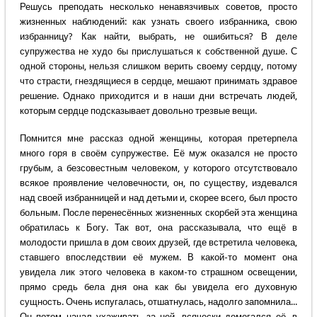
Решусь преподать несколько ненавязчивых советов, просто
жизненных наблюдений: как узнать своего избранника, свою
избранницу? Как найти, выбрать, не ошибиться? В деле
супружества не худо бы прислушаться к собственной душе. С
одной стороны, нельзя слишком верить своему сердцу, потому
что страсти, гнездящиеся в сердце, мешают принимать здравое
решение. Однако приходится и в наши дни встречать людей,
которым сердце подсказывает довольно трезвые вещи.
Помнится мне рассказ одной женщины, которая претерпела
много горя в своём супружестве. Её муж оказался не просто
грубым, а безсовестным человеком, у которого отсутствовало
всякое проявление человечности, он, по существу, издевался
над своей избранницей и над детьми и, скорее всего, был просто
больным. После перенесённых жизненных скорбей эта женщина
обратилась к Богу. Так вот, она рассказывала, что ещё в
молодости пришла в дом своих друзей, где встретила человека,
ставшего впоследствии её мужем. В какой-то момент она
увидела лик этого человека в каком-то страшном освещении,
прямо средь бела дня она как бы увидела его духовную
сущность. Очень испугалась, отшатнулась, надолго запомнила...
Он потом начал ухаживать за ней, всячески домогался её, в