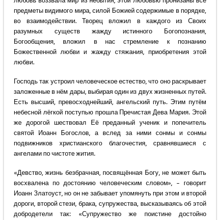
любовь воззвала мир из небытия, этой любовью пронизаны все
предметы видимого мира, силой Божией содержимые в порядке,
во взаимодействии. Творец вложил в каждого из Своих
разумных существ жажду истинного Богопознания,
Богообщения, вложил в нас стремление к познанию
Божественной любви и жажду стяжания, приобретения этой
любви.
Господь так устроил человеческое естество, что оно раскрывает
заложенные в нём дары, выбирая один из двух жизненных путей.
Есть высший, превосходнейший, ангельский путь. Этим путём
небесной лёгкой поступью прошла Пречистая Дева Мария. Этой
же дорогой шествовал Её преданный ученик и попечитель
святой Иоанн Богослов, а вслед за ними сонмы и сонмы
подвижников христианского благочестия, сравнявшиеся с
ангелами по чистоте жития.
«Девство, жизнь безбрачная, посвящённая Богу, не может быть
восхвалена по достоянию человеческим словом», – говорит
Иоанн Златоуст, но он не забывает упомянуть при этом и второй
дороги, второй стези, брака, супружества, высказываясь об этой
добродетели так: «Супружество же поистине достойно