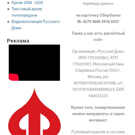
Архив 2008 -2026
переведя деньги
Текстовый архив
на карточку Сбербанка
телепередачи
№ 4279 3800 3976 0337
Видеоколлекция Русского
Дома
Также у нас есть расчётный
счёт:
Реклама
Организация «Русский Дом»,
ИНН 7702365862, КПП
770201001, Московский банк
Сбербанка России ОАО г.
Москва, р/с
40703810538260101068, к/с
30101810400000000225, БИК
044525225
Кроме того, пожертвования
можно направлять и через
интернет:
Рублёвый кошелёк в системе