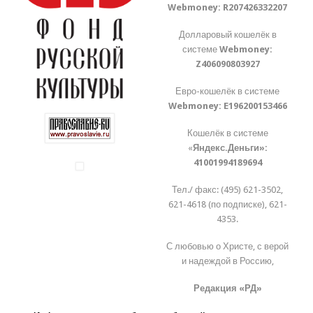
Webmoney:
R207426332207
Долларовый кошелёк в
системе
Webmoney:
Z406090803927
Евро-кошелёк в системе
Webmoney:
E196200153466
Кошелёк в системе
«
Яндекс.Деньги»:
41001994189694
Тел./ факс: (495) 621-3502,
621-4618 (по подписке), 621-
4353.
С любовью о Христе, с верой
и надеждой в Россию,
Редакция «РД»