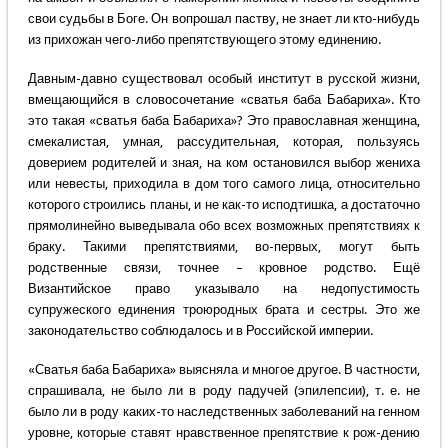
свои судьбы в Боге. Он вопрошал паству, не знает ли кто-нибудь
из прихожан чего-либо препятствующего этому единению.
Давным-давно существовал особый институт в русской жизни,
вмещающийся в словосочетание «сватья баба Бабариха». Кто
это такая «сватья баба Бабариха»? Это православная женщина,
смекалистая, умная, рассудительная, которая, пользуясь
доверием родителей и зная, на ком остановился выбор жениха
или невесты, приходила в дом того самого лица, относительно
которого строились планы, и не как-то исподтишка, а достаточно
прямолинейно выведывала обо всех возможных препятствиях к
браку. Такими препятствиями, во-первых, могут быть
родственные связи, точнее – кровное родство. Ещё
Византийское право указывало на недопустимость
супружеского единения троюродных брата и сестры. Это же
законодательство соблюдалось и в Российской империи.
«Сватья баба Бабариха» выясняла и многое другое. В частности,
спрашивала, не было ли в роду падучей (эпилепсии), т. е. не
было ли в роду каких-то наследственных заболеваний на генном
уровне, которые ставят нравственное препятствие к рож-дению