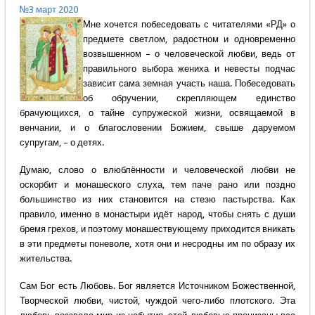
№3 март 2020
Мне хочется побеседовать с читателями «РД» о
предмете светлом, радостном и одновременно
возвышенном – о человеческой любви, ведь от
правильного выбора жениха и невесты подчас
зависит сама земная участь наша. Побеседовать
об обручении, скрепляющем единство
брачующихся, о тайне супружеской жизни, освящаемой в
венчании, и о благословении Божием, свыше даруемом
супругам, – о детях.
Думаю, слово о влюблённости и человеческой любви не
оскорбит и монашеского слуха, тем паче рано или поздно
большинство из них становится на стезю пастырства. Как
правило, именно в монастыри идёт народ, чтобы снять с души
бремя грехов, и поэтому монашествующему приходится вникать
в эти предметы поневоле, хотя они и несродны им по образу их
жительства.
Сам Бог есть Любовь. Бог является Источником Божественной,
Творческой любви, чистой, чуждой чего-либо плотского. Эта