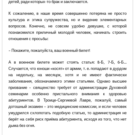
детей, ради которых-то брак и заключается.
К сожалению, в наше время совершенно потеряна не просто
культура и этика супружества, но и видение элементарных
вопросов. Конечно, не совсем удобно девушке, с которой
познакомился приличный молодой человек, начинать строить
отношения с просьбы:
– Покажите, пожалуйста, ваш военный билет!
А в военном билете может стоять статья: 8-Б, 7-Б, 6-Б...
Случается, что юноши «косят» от армии, т. е. попадают в дурдом
на недельку, на месяцок, хотя и не имеют фактически
заболевания, обозначаемого этими статьями. Однако высшее
призвание – священство требует от администрации Духовной
семинарии особенно пристального внимания к здоровью
абитуриентов. В Троице-Сергиевой Лавре, пожалуй, самый
дотошный экзамен – это медицинские комиссии, и если человек
умудрился схлопотать подобную статью, то администрация не
берёт на себя риск приёма абитуриента, исходя из того, что нет
дыма без огня.