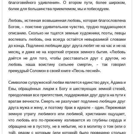
благоговейного удивления». О втором пути, более широком,
более для большинства приемлемом, мы и побеседуем.
Любовь, истинная возвышенная любовь, которая благословлена
Богом, – поистине удивительное чувство, трудно поддающееся
описанию. Сколько ни тщатся земные художники, поэты, певцы
воспевать любовь, она всегда остаётся невыразимой словами
до конца. Подлинно любящие друг друга любят не на час и не на
месяц, и даже не на короткий отрезок земного бытия. «Любовь
даётся не для того, чтобы расставаться друг с другом, но
любовь наша воистину сильнее смерти», – так говорил
премудрый Соломон в своей книге «Песнь песней».
Символом супружеской любви является единство двух, Адама и
Евы, обращённых лицом к Богу и шествующих земной стезей,
преодолевая все препятствия, поддерживая друг друга на пути к
вратам вечности. Смерть не разлучает подлинно любящих друг
друга мужа и жену, и поэтому брак в идеале – один. Переживая
земную утрату любимого или любимой, христианин ощущает,
что любовь его по-прежнему изливается из глубины сердца и
обращена не в пустоту, не в небытие, но в молитву о том (или о
той), рядом с которым (или которой) было проведено столько