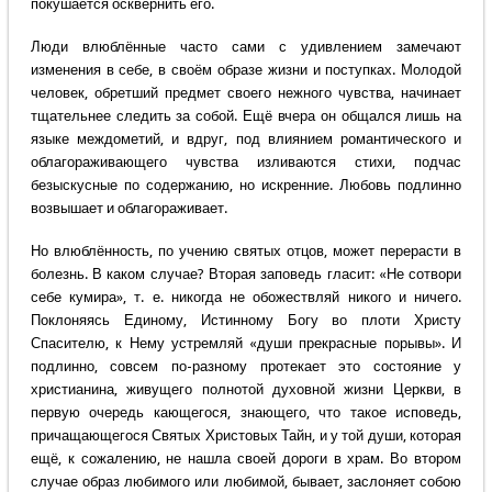
покушается осквернить его.
Люди влюблённые часто сами с удивлением замечают
изменения в себе, в своём образе жизни и поступках. Молодой
человек, обретший предмет своего нежного чувства, начинает
тщательнее следить за собой. Ещё вчера он общался лишь на
языке междометий, и вдруг, под влиянием романтического и
облагораживающего чувства изливаются стихи, подчас
безыскусные по содержанию, но искренние. Любовь подлинно
возвышает и облагораживает.
Но влюблённость, по учению святых отцов, может перерасти в
болезнь. В каком случае? Вторая заповедь гласит: «Не сотвори
себе кумира», т. е. никогда не обожествляй никого и ничего.
Поклоняясь Единому, Истинному Богу во плоти Христу
Спасителю, к Нему устремляй «души прекрасные порывы». И
подлинно, совсем по-разному протекает это состояние у
христианина, живущего полнотой духовной жизни Церкви, в
первую очередь кающегося, знающего, что такое исповедь,
причащающегося Святых Христовых Тайн, и у той души, которая
ещё, к сожалению, не нашла своей дороги в храм. Во втором
случае образ любимого или любимой, бывает, заслоняет собою