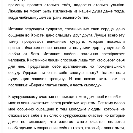
времени, пролито столько слёз, подарено столько улыбок.
Любовь не может быть изглажена из нашей души даже тогда,
когда любимый ушёл за грань земного бытия.
Истинно верующим супругам, соединившим свои сердца, дано
общение во Христе, дано слышать друг друга. Лучше всего эту
тайну прозревают венчанные супруги, которые пожелали
принять благословение свыше и получили дар супружеской
любви от Бога. Истинная любовь подлинно преображает
человека. К истинной любви способен лишь тот, кто сберёг себя
для неё. Представим себе драгоценный, но прохудившийся
сосуд. Удержит ли он в себе свежую влагу? Только если
лудильщик запаяет трещину. И как важно жить нам по
пословице: «Береги платье снову, а честь смолоду».
К супружескому счастью не приходят методом проб и ошибок –
можно лишь оказаться перед разбитым корытом. Поэтому слово
моё особенно обращено к тем молодым людям, которые не
отказывают себе в мыслях о супружеском счастье, но которые
даже не слышали, что залогом этого счастья является
необходимость сохранения себя от греха, который, словно змея,