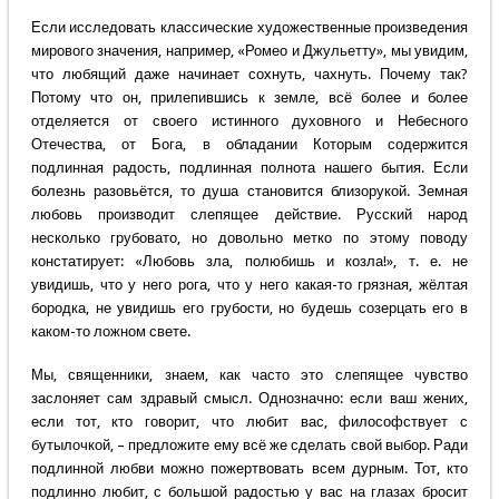
Если исследовать классические художественные произведения
мирового значения, например, «Ромео и Джульетту», мы увидим,
что любящий даже начинает сохнуть, чахнуть. Почему так?
Потому что он, прилепившись к земле, всё более и более
отделяется от своего истинного духовного и Небесного
Отечества, от Бога, в обладании Которым содержится
подлинная радость, подлинная полнота нашего бытия. Если
болезнь разовьётся, то душа становится близорукой. Земная
любовь производит слепящее действие. Русский народ
несколько грубовато, но довольно метко по этому поводу
констатирует: «Любовь зла, полюбишь и козла!», т. е. не
увидишь, что у него рога, что у него какая-то грязная, жёлтая
бородка, не увидишь его грубости, но будешь созерцать его в
каком-то ложном свете.
Мы, священники, знаем, как часто это слепящее чувство
заслоняет сам здравый смысл. Однозначно: если ваш жених,
если тот, кто говорит, что любит вас, философствует с
бутылочкой, – предложите ему всё же сделать свой выбор. Ради
подлинной любви можно пожертвовать всем дурным. Тот, кто
подлинно любит, с большой радостью у вас на глазах бросит