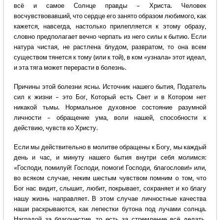
всё и самое Солнце правды – Христа. Человек
восчувствовавший, что сердце его занято образом любимого, как
кажется, навсегда, настолько прилепляется к этому образу,
словно предполагает вечно черпать из него силы к бытию. Если
натура чистая, не растлена блудом, развратом, то она всем
существом тянется к тому (или к той), в ком «узнала» этот идеал,
и эта тяга может перерасти в болезнь.
Причины этой болезни ясны. Источник нашего бытия, Податель
сил к жизни – это Бог, Который есть Свет и в Котором нет
никакой тьмы. Нормальное духовное состояние разумной
личности – обращение ума, воли нашей, способности к
действию, чувств ко Христу.
Если мы действительно в молитве обращены к Богу, мы каждый
день и час, и минуту нашего бытия внутри себя молимся:
«Господи, помилуй! Господи, помоги! Господи, благослови!» или,
во всяком случае, неким шестым чувством помним о том, что
Бог нас видит, слышит, любит, покрывает, сохраняет и ко благу
нашу жизнь направляет. В этом случае личностные качества
наши раскрываются, как лепестки бутона под лучами солнца.
Наградой за благочестие, то есть за стремление всё делать,