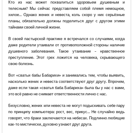
Кто из нас может похвалиться здоровьем душевным и
телесным? Мы сейчас представляем собой племя немощное,
хилое... Однако жених и невеста, коль скоро у них серьёзные
планы, обязательно должны поделиться друг с другом этими
тайнами своей личной жизни.
В своей пастырской практике я встречался со случаями, когда
даже родители утаивали от противоположной стороны наличие
душевного заболевания. Такое утаивание – нравственное
преступление. Этот грех ложится на человека, скрывающего
свою болезнь.
Вот «сватьи бабы Бабарихи» и занимались тем, чтобы выявить,
насколько жених и невеста соответствуют друг другу. Впрочем,
даже если такая «сватья баба Бабариха» была бы у нас с вами,
это всё равно не снимает ответственности лично с нас.
Безусловно, жених или невеста не могут подыскивать себе пару
по принципу компьютера: рост, вес, прикус... Не случайно ведь
говорят, что браки заключаются на небесах. Подлинно любящие
как-то мистически, духовно узнают друг друга.