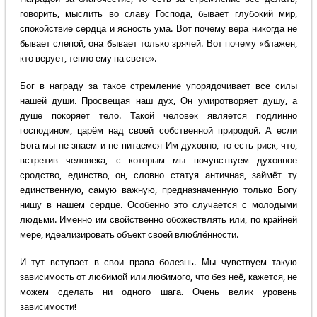
говорить, мыслить во славу Господа, бывает глубокий мир,
спокойствие сердца и ясность ума. Вот почему вера никогда не
бывает слепой, она бывает только зрячей. Вот почему «блажен,
кто верует, тепло ему на свете».
Бог в награду за такое стремление упорядочивает все силы
нашей души. Просвещая наш дух, Он умиротворяет душу, а
душе покоряет тело. Такой человек является подлинно
господином, царём над своей собственной природой. А если
Бога мы не знаем и не питаемся Им духовно, то есть риск, что,
встретив человека, с которым мы почувствуем духовное
сродство, единство, он, словно статуя античная, займёт ту
единственную, самую важную, предназначенную только Богу
нишу в нашем сердце. Особенно это случается с молодыми
людьми. Именно им свойственно обожествлять или, по крайней
мере, идеализировать объект своей влюблённости.
И тут вступает в свои права болезнь. Мы чувствуем такую
зависимость от любимой или любимого, что без неё, кажется, не
можем сделать ни одного шага. Очень велик уровень
зависимости!