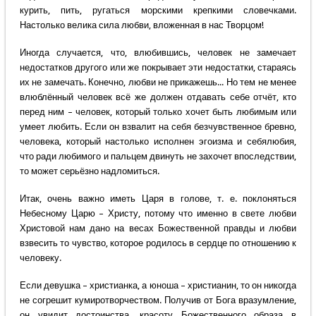
курить, пить, ругаться морскими крепкими словечками.
Настолько велика сила любви, вложенная в нас Творцом!
Иногда случается, что, влюбившись, человек не замечает
недостатков другого или же покрывает эти недостатки, стараясь
их не замечать. Конечно, любви не прикажешь... Но тем не менее
влюблённый человек всё же должен отдавать себе отчёт, кто
перед ним – человек, который только хочет быть любимым или
умеет любить. Если он взвалит на себя безчувственное бревно,
человека, который настолько исполнен эгоизма и себялюбия,
что ради любимого и пальцем двинуть не захочет впоследствии,
то может серьёзно надломиться.
Итак, очень важно иметь Царя в голове, т. е. поклоняться
Небесному Царю – Христу, потому что именно в свете любви
Христовой нам дано на весах Божественной правды и любви
взвесить то чувство, которое родилось в сердце по отношению к
человеку.
Если девушка – христианка, а юноша – христианин, то он никогда
не согрешит кумиротворчеством. Получив от Бога вразумление,
он увидит достоинства, красоту Божественного образа в