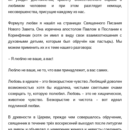
любимом человеке и при этом разглядит немощи,
несовершенства, присущие каждому из нас.
Формулу любви я нашёл на страницах Священного Писания
Нового Завета. Она изречена апостолом Павлом в Послании к
Коринфянам (хотя он имел в виду свои взаимоотношения с
духовными детьми, которым был обручён как пастырь). Мы
можем применить их и к теме нашего разговора:
– Я люблю не ваше, а вас!
Люблю не ваше, не то, что вам принадлежит, а вас самих.
Любовь в идеале – это безкорыстное чувство. Любящий доволен
возможностью хотя бы издалека, чистыми светлыми очами
созерцать ту, которую полюбил. Любовь – это не хищническое,
животное чувство. Безкорыстие и чистота – вот идеал
подлинной любви.
В древности в Церкви, прежде чем совершалось обручение,
священник в течение трёх воскресений выходил после литургии
на амвон и объявлял о намерении жениха и невесты соединить