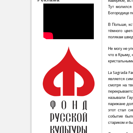
наверное, вс
Тут молился
Богородице п
В Польше, кс
тёмного цвет
полякам шве
Не могу не у
что в Крыму,
кристальными
La Sagrada Fa
является сим
смотря на тв
перекрывает
называли Гау
парижане дол
этот стал с
событие был
стариком и бы