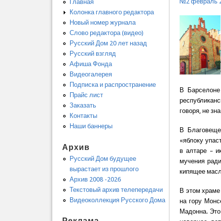
№2 февраль 
Главная
Колонка главного редактора
Новый номер журнала
Слово редактора (видео)
Русский Дом 20 лет назад
Русский взгляд
Афиша Фонда
Видеогалерея
Подписка и распространение
В Барселоне
Прайс лист
республиканс
Заказать
говоря, не зн
Контакты
Наши баннеры
В Благовещен
«яблоку упас
Архив
в алтаре – и
Русский Дом будущее
мучения ради
вырастает из прошлого
кипящее масло
Архив 2008 -2026
Текстовый архив телепередачи
В этом храме
Видеоколлекция Русского Дома
на гору Монс
Мадонна. Это 
Реклама