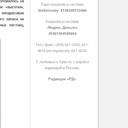
положилось на
Евро-кошелёк в системе
е «высотки»,
Webmoney:
E196200153466
 кипарисовые
ого запаха не
Кошелёк в системе
ных лестниц.
«
Яндекс.Деньги»:
41001994189694
Тел./ факс: (495) 621-3502, 621-
4618 (по подписке), 621-4353.
С любовью о Христе, с верой и
надеждой в Россию,
Редакция «РД»