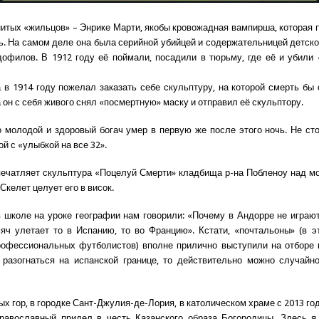
итых «жильцов» – Энрике Марти, якобы кровожадная вампирша, которая 
ь. На самом деле она была серийной убийцей и содержательницей детско
офилов. В 1912 году её поймали, посадили в тюрьму, где её и убили
 в 1914 году пожелал заказать себе скульптуру, на которой смерть бы 
 он с себя живого снял «посмертную» маску и отправил её скульптору.
 молодой и здоровый богач умер в первую же после этого ночь. Не сто
й с «улыбкой на все 32».
ечатляет скульптура «Поцелуй Смерти» кладбища р-на Побленоу над м
Скелет целует его в висок.
в школе на уроке географии нам говорили: «Почему в Андорре не играю
яч улетает то в Испанию, то во Францию». Кстати, «почтальоны» (в э
рофессиональных футболистов) вполне прилично выступили на отборе 
 разогнаться на испанской границе, то действительно можно случайн
ых гор, в городке Сант-Джулия-де-Лория, в католическом храме с 2013 го
православный придел в честь Казанского образа Богородицы. Здесь я