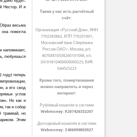
й дано будет.
 Нестор. И я
Также у нас есть расчётный
счёт:
 Образ весьма
Организация «Русский Дом», ИНН
у она помогла
7702365862, КПП 770201001,
Московский банк Сбербанка
России ОАО г. Москва, р/с
и напоминает,
40703810538260101068, к/с
шь, любуешься
30101810400000000225, БИК
044525225
2 году) теперь
Кроме того, пожертвования
импровизации,
можно направлять и через
н, а его свод
интернет:
прямых углов
ом». Но как и
Рублёвый кошелёк в системе
, так и собор
Webmoney:
R207426332207
 трамвай, но
ариком. Этим
Долларовый кошелёк в системе
Webmoney:
Z406090803927