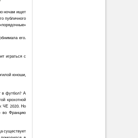
по ночам ищет
го публичного
 «порядочные»
обнимала его.
ит играться с
огилой юноши,
т в футбол? А
той крохотной
к ЧЕ 2020. Но
о во Францию
да существует
 помолился в