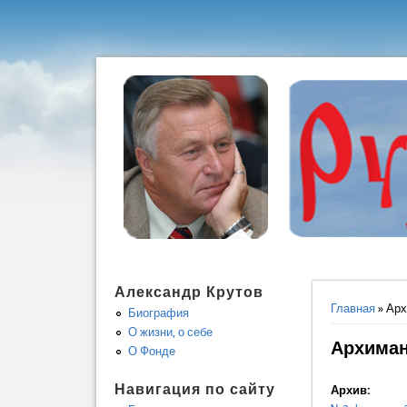
Александр Крутов
Вы здес
Главная
» Арх
Биография
О жизни, о себе
Архиман
О Фонде
Навигация по сайту
Архив: