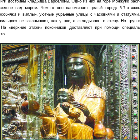
иги достойны кладбища Барселоны. Одно из них на горе Монжуик рас
склоне над морем. Чем-то оно напоминает целый город: 5-7-этажны
особняки и виллы», уютные убранные улицы с часовнями и статуями,
жильцов» не закапывают, как у нас, а складывают в стену. Но трупн
. На «верхние этажи» покойников доставляют при помощи специаль
о...