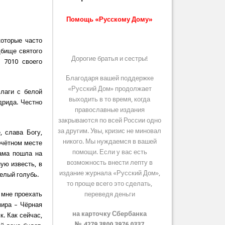
Помощь «Русскому Дому»
которые часто
дбище святого
Дорогие братья и сестры!
 7010 своего
Благодаря вашей поддержке
«Русский Дом» продолжает
лаги с белой
выходить в то время, когда
дрида. Честно
православные издания
закрываются по всей России одно
за другим. Увы, кризис не миновал
, слава Богу,
никого. Мы нуждаемся в вашей
очётном месте
помощи. Если у вас есть
сама пошла на
возможность внести лепту в
ую известь, в
издание журнала «Русский Дом»,
белый голубь.
то проще всего это сделать,
 мне проехать
переведя деньги
мира – Чёрная
на карточку Сбербанка
к. Как сейчас,
№ 4279 3800 3976 0337