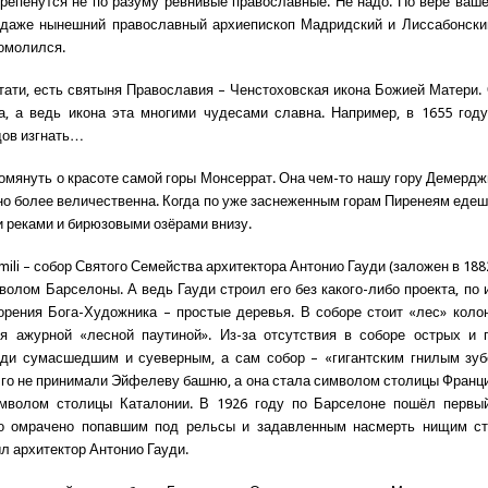
трепенутся не по разуму ревнивые православные. Не надо. По вере ваше
 даже нынешний православный архиепископ Мадридский и Лиссабонский
омолился.
тати, есть святыня Православия – Ченстоховская икона Божией Матери.
а, а ведь икона эта многими чудесами славна. Например, в 1655 год
дов изгнать…
помянуть о красоте самой горы Монсеррат. Она чем-то нашу гору Демердж
 но более величественна. Когда по уже заснеженным горам Пиренеям еде
 реками и бирюзовыми озёрами внизу.
mili – собор Святого Семейства архитектора Антонио Гауди (заложен в 188
волом Барселоны. А ведь Гауди строил его без какого-либо проекта, по 
орения Бога-Художника – простые деревья. В соборе стоит «лес» колон
ся ажурной «лесной паутиной». Из-за отсутствия в соборе острых и 
ди сумасшедшим и суеверным, а сам собор – «гигантским гнилым зуб
го не принимали Эйфелеву башню, а она стала символом столицы Франции
имволом столицы Каталонии. В 1926 году по Барселоне пошёл первый
о омрачено попавшим под рельсы и задавленным насмерть нищим ст
л архитектор Антонио Гауди.