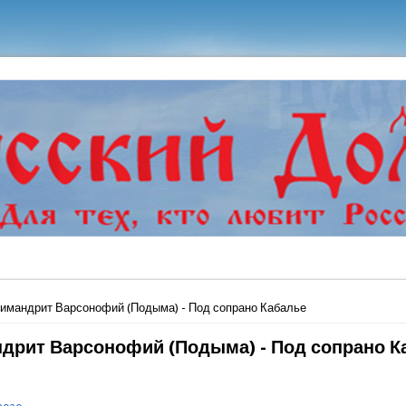
ь
имандрит Варсонофий (Подыма) - Под сопрано Кабалье
дрит Варсонофий (Подыма) - Под сопрано К