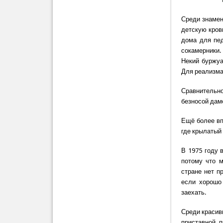
Среди знамен
детскую кров
дома для пед
сокамерники.
Некий буржуа
Для реализма
Сравнительно
безносой дамо
Ещё более вп
где крылатый 
В 1975 году 
потому что м
стране нет п
если хорошо
заехать.
Среди красив
приставной 