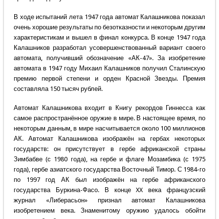
В ходе испытаний лета 1947 года автомат Калашникова показал
очень хорошие результаты по безотказности и некоторым другим
характеристикам и вышел в финал конкурса. В конце 1947 года
Калашников разработал усовершенствованный вариант своего
автомата, получивший обозначение «АК-47». За изобретение
автомата в 1947 году Михаил Калашников получил Сталинскую
премию первой степени и орден Красной Звезды. Премия
составляла 150 тысяч рублей.
Автомат Калашникова входит в Книгу рекордов Гиннесса как
самое распространённое оружие в мире. В настоящее время, по
некоторым данным, в мире насчитывается около 100 миллионов
АК. Автомат Калашникова изображён на гербах некоторых
государств: он присутствует в гербе африканской страны
Зимбабве (с 1980 года), на гербе и флаге Мозамбика (с 1975
года), гербе азиатского государства Восточный Тимор. С 1984-го
по 1997 год АК был изображён на гербе африканского
государства Буркина-Фасо. В конце XX века французский
журнал «Либерасьон» признал автомат Калашникова
изобретением века. Знаменитому оружию удалось обойти