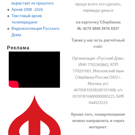
вырастает из прошлого
проще всего это сделать,
Архив 2008 -2026
переведя деньги
Текстовый архив
на карточку Сбербанка
телепередачи
№ 4279 3800 3976 0337
Видеоколлекция Русского
Дома
Также у нас есть расчётный
счёт:
Реклама
Организация «Русский Дом»,
ИНН 7702365862, КПП
770201001, Московский банк
Сбербанка России ОАО г.
Москва, р/с
40703810538260101068, к/с
30101810400000000225, БИК
044525225
Кроме того, пожертвования
можно направлять и через
интернет: