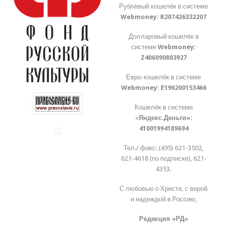
Рублёвый кошелёк в системе
Webmoney:
R207426332207
Долларовый кошелёк в
системе
Webmoney:
Z406090803927
Евро-кошелёк в системе
Webmoney:
E196200153466
Кошелёк в системе
«
Яндекс.Деньги»:
41001994189694
Тел./ факс: (495) 621-3502,
621-4618 (по подписке), 621-
4353.
С любовью о Христе, с верой
и надеждой в Россию,
Редакция «РД»