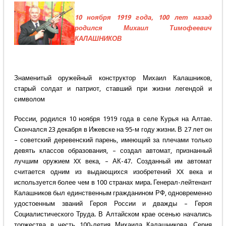
10 ноября 1919 года, 100 лет назад
родился Михаил Тимофеевич
КАЛАШНИКОВ
Знаменитый оружейный конструктор Михаил Калашников,
старый солдат и патриот, ставший при жизни легендой и
символом
России, родился 10 ноября 1919 года в селе Курья на Алтае.
Скончался 23 декабря в Ижевске на 95-м году жизни. В 27 лет он
– советский деревенский парень, имеющий за плечами только
девять классов образования, – создал автомат, признанный
лучшим оружием XX века, – АК-47. Созданный им автомат
считается одним из выдающихся изобретений XX века и
используется более чем в 100 странах мира. Генерал-лейтенант
Калашников был единственным гражданином РФ, одновременно
удостоенным званий Героя России и дважды – Героя
Социалистического Труда. В Алтайском крае осенью начались
торжества в честь 100-летия Михаила Калашникова. Серия