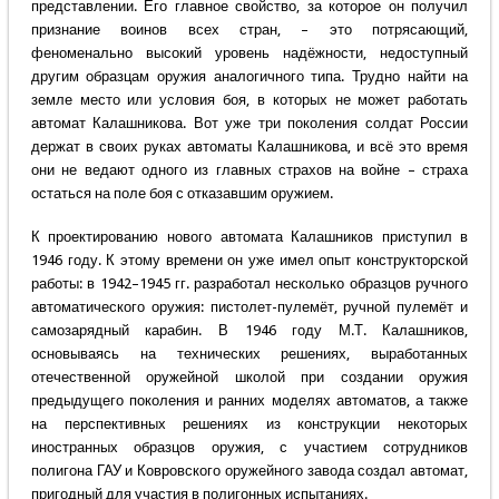
представлении. Его главное свойство, за которое он получил
признание воинов всех стран, – это потрясающий,
феноменально высокий уровень надёжности, недоступный
другим образцам оружия аналогичного типа. Трудно найти на
земле место или условия боя, в которых не может работать
автомат Калашникова. Вот уже три поколения солдат России
держат в своих руках автоматы Калашникова, и всё это время
они не ведают одного из главных страхов на войне – страха
остаться на поле боя с отказавшим оружием.
К проектированию нового автомата Калашников приступил в
1946 году. К этому времени он уже имел опыт конструкторской
работы: в 1942–1945 гг. разработал несколько образцов ручного
автоматического оружия: пистолет-пулемёт, ручной пулемёт и
самозарядный карабин. В 1946 году М.Т. Калашников,
основываясь на технических решениях, выработанных
отечественной оружейной школой при создании оружия
предыдущего поколения и ранних моделях автоматов, а также
на перспективных решениях из конструкции некоторых
иностранных образцов оружия, с участием сотрудников
полигона ГАУ и Ковровского оружейного завода создал автомат,
пригодный для участия в полигонных испытаниях.