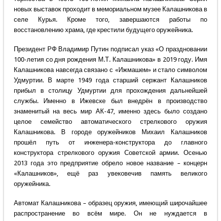
новых выставок проходит в мемориальном музее Калашникова в
селе Курья. Кроме того, завершаются работы по
восстановлению храма, где крестили будущего оружейника.
Президент РФ Владимир Путин подписал указ «О праздновании
100-летия со дня рождения М.Т. Калашникова» в 2019 году. Имя
Калашникова навсегда связано с «Ижмашем» и стало символом
Удмуртии. В марте 1949 года старший сержант Калашников
прибыл в столицу Удмуртии для прохождения дальнейшей
службы. Именно в Ижевске был внедрён в производство
знаменитый на весь мир АК-47, именно здесь было создано
целое семейство автоматического стрелкового оружия
Калашникова. В городе оружейников Михаил Калашников
прошёл путь от инженера-конструктора до главного
конструктора стрелкового оружия Советской армии. Осенью
2013 года это предприятие обрело новое название – концерн
«Калашников», ещё раз увековечив память великого
оружейника.
Автомат Калашникова – образец оружия, имеющий широчайшее
распространение во всём мире. Он не нуждается в