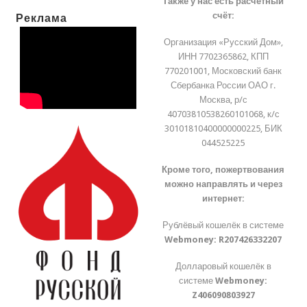
Также у нас есть расчётный
счёт:
Реклама
Организация «Русский Дом»,
ИНН 7702365862, КПП
770201001, Московский банк
Сбербанка России ОАО г.
Москва, р/с
40703810538260101068, к/с
30101810400000000225, БИК
044525225
Кроме того, пожертвования
можно направлять и через
интернет:
Рублёвый кошелёк в системе
Webmoney:
R207426332207
Долларовый кошелёк в
системе
Webmoney:
Z406090803927