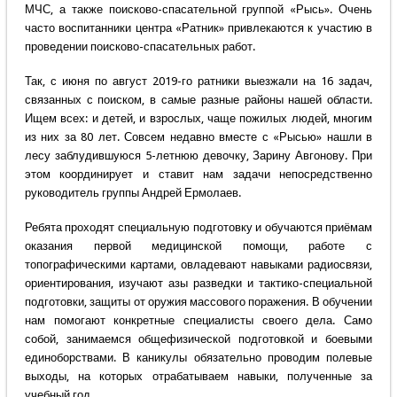
МЧС, а также поисково-спасательной группой «Рысь». Очень
часто воспитанники центра «Ратник» привлекаются к участию в
проведении поисково-спасательных работ.
Так, с июня по август 2019-го ратники выезжали на 16 задач,
связанных с поиском, в самые разные районы нашей области.
Ищем всех: и детей, и взрослых, чаще пожилых людей, многим
из них за 80 лет. Совсем недавно вместе с «Рысью» нашли в
лесу заблудившуюся 5-летнюю девочку, Зарину Авгонову. При
этом координирует и ставит нам задачи непосредственно
руководитель группы Андрей Ермолаев.
Ребята проходят специальную подготовку и обучаются приёмам
оказания первой медицинской помощи, работе с
топографическими картами, овладевают навыками радиосвязи,
ориентирования, изучают азы разведки и тактико-специальной
подготовки, защиты от оружия массового поражения. В обучении
нам помогают конкретные специалисты своего дела. Само
собой, занимаемся общефизической подготовкой и боевыми
единоборствами. В каникулы обязательно проводим полевые
выходы, на которых отрабатываем навыки, полученные за
учебный год.