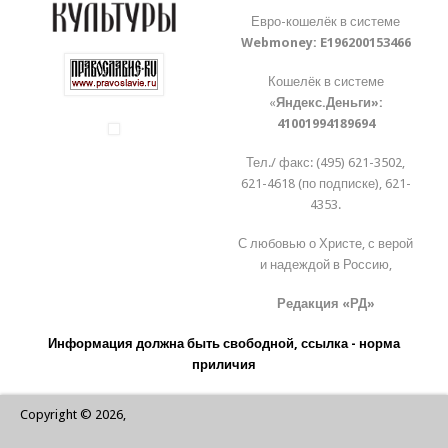
Евро-кошелёк в системе
Webmoney:
E196200153466
Кошелёк в системе
«
Яндекс.Деньги»:
41001994189694
Тел./ факс: (495) 621-3502,
621-4618 (по подписке), 621-
4353.
С любовью о Христе, с верой
и надеждой в Россию,
Редакция «РД»
Информация должна быть свободной, ссылка - норма
приличия
Copyright © 2026,