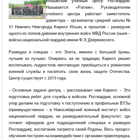
юношеский учебный центр Росгвардии.
Называется «Ратник». Руководителем
учебного центра работает заместитель
директора – организатор средней школы №
51 Нижнего Новгорода Кирилл Ильин, в прошлом – разведчик
одного из полков дивизии внутренних войск МВД России (ныне –
войска национальной гвардии) имени Ф.Э. Дзержинского.
Разведка и спецназ – это Элита, именно с большой буквы,
лучшие из лучших. Опираясь на их традиции, Кирилл решил
воспитывать подростков, мечтающих приобщиться к романтике
военной службы и посвятить свою жизнь защите Отечества.
Центр существует с 2015 года.
– Основные задачи центра, – рассказывает нам Кирилл. – Это
подготовка ребят для службы в войсках Росгвардии, основной
упор делаем на подготовку к поступлению в профильные ВУЗы
(преимущественно – в Новосибирский военный институт войск
национальной гвардии, на разведывательный факультет, где
готовят офицеров для подразделений спецназа и разведки
Росгвардии), воспитание патриота своей Родины. Весь процесс
обучения построен на взаимодействии с органами правопорядка,