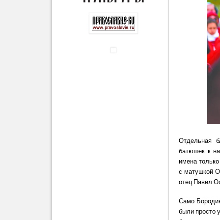
Отдельная б
батюшек к на
имена только
с матушкой О
отец Павел О
Само Бородин
были просто 