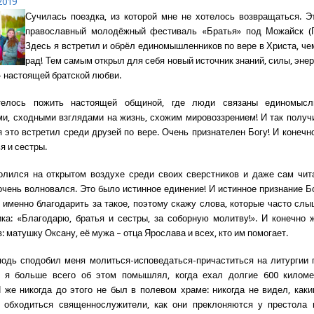
2019
Сучилась поездка, из которой мне не хотелось возвращаться. Э
православный молодёжный фестиваль «Братья» под Можайск (П
Здесь я встретил и обрёл единомышленников по вере в Христа, че
рад! Тем самым открыл для себя новый источник знаний, силы, эне
– настоящей братской любви.
телось пожить настоящей общиной, где люди связаны единомысл
и, сходными взглядами на жизнь, схожим мировоззрением! И так получи
 это встретил среди друзей по вере. Очень признателен Богу! И конечно
я и сестры.
олился на открытом воздухе среди своих сверстников и даже сам чит
очень волновался. Это было истинное единение! И истинное признание 
о именно благодарить за такое, поэтому скажу слова, которые часто слы
ка: «Благодарю, братья и сестры, за соборную молитву!». И конечно 
: матушку Оксану, её мужа – отца Ярослава и всех, кто им помогает.
одь сподобил меня молиться-исповедаться-причаститься на литургии
, я больше всего об этом помышлял, когда ехал долгие 600 киломе
 же никогда до этого не был в полевом храме: никогда не видел, ка
т обходиться священнослужители, как они преклоняются у престола в