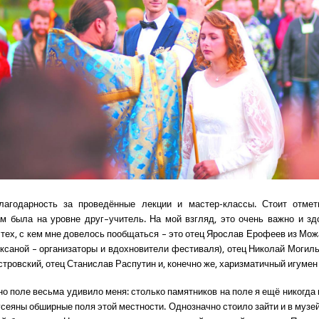
лагодарность за проведённые лекции и мастер-классы. Стоит отмети
м была на уровне друг–учитель. На мой взгляд, это очень важно и зд
 тех, с кем мне довелось пообщаться – это отец Ярослав Ерофеев из Мож
ксаной – организаторы и вдохновители фестиваля), отец Николай Могиль
стровский, отец Станислав Распутин и, конечно же, харизматичный игумен
о поле весьма удивило меня: столько памятников на поле я ещё никогда 
усеяны обширные поля этой местности. Однозначно стоило зайти и в музе