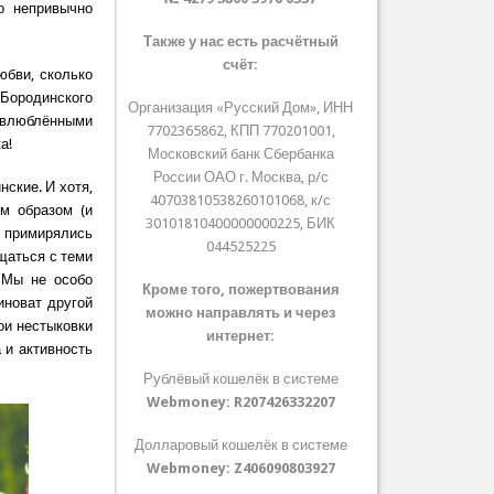
о непривычно
Также у нас есть расчётный
счёт:
юбви, сколько
Бородинского
Организация «Русский Дом», ИНН
 влюблёнными
7702365862, КПП 770201001,
а!
Московский банк Сбербанка
России ОАО г. Москва, р/с
ские. И хотя,
40703810538260101068, к/с
м образом (и
30101810400000000225, БИК
о примирялись
044525225
щаться с теми
 Мы не особо
Кроме того, пожертвования
иноват другой
можно направлять и через
ои нестыковки
интернет:
 и активность
Рублёвый кошелёк в системе
Webmoney:
R207426332207
Долларовый кошелёк в системе
Webmoney:
Z406090803927