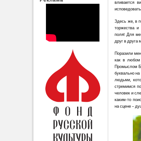
вливается в
исповедовать
Здесь же, в 
торжества и
поля! Для м
друг в друга
Поразили мен
как в любом
Промыслом Бо
буквально на
людьми, кот
стремимся по
человек и сл
каким-то пои
на сцене – ду