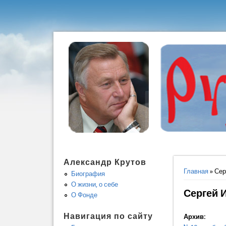
Александр Крутов
Вы здес
Главная
» Сер
Биография
О жизни, о себе
Сергей И
О Фонде
Навигация по сайту
Архив: