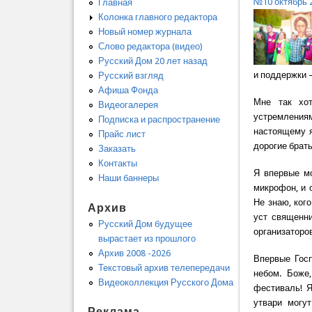
№10 октябрь 
Главная
Колонка главного редактора
Новый номер журнала
Слово редактора (видео)
Русский Дом 20 лет назад
и поддержки 
Русский взгляд
Афиша Фонда
Мне так хо
Видеогалерея
устремлениям
Подписка и распространение
настоящему я
Прайс лист
дорогие брать
Заказать
Контакты
Я впервые м
Наши баннеры
микрофон, и 
Не знаю, ког
Архив
уст священни
Русский Дом будущее
организаторов
вырастает из прошлого
Архив 2008 -2026
Впервые Госп
Текстовый архив телепередачи
небом. Боже
Видеоколлекция Русского Дома
фестиваль! Я
утвари могу
Реклама