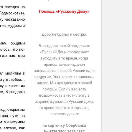
то поездка на
Помощь «Русскому Дому»
одмосковье).
му несказанно
ргии, мудрости
Дорогие братья и сестры!
ием, общими
Благодаря вашей поддержке
лось, что по-
«Русский Дом» продолжает
 же, вам, мои
выходить в то время, когда
православные издания
закрываются по всей России одно
ал молитвы в
за другим. Увы, кризис не миновал
Богу в любви…
никого. Мы нуждаемся в вашей
шу в храме из
помощи. Если у вас есть
же, благодарю
возможность внести лепту в
издание журнала «Русский Дом»,
то проще всего это сделать,
 под открытым
переведя деньги
тров пути на
ким минимумом
на карточку Сбербанка
 алтаре, как
№ 4279 3800 3976 0337