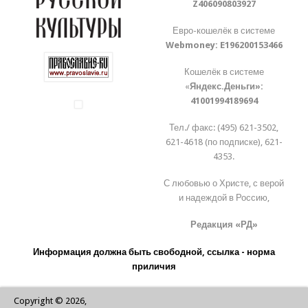
Z406090803927
Евро-кошелёк в системе
Webmoney:
E196200153466
Кошелёк в системе
«
Яндекс.Деньги»:
41001994189694
Тел./ факс: (495) 621-3502,
621-4618 (по подписке), 621-
4353.
С любовью о Христе, с верой
и надеждой в Россию,
Редакция «РД»
Информация должна быть свободной, ссылка - норма
приличия
Copyright © 2026,