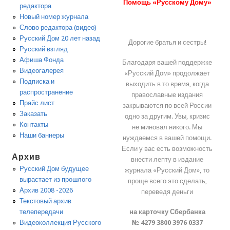
Помощь «Русскому Дому»
редактора
Новый номер журнала
Слово редактора (видео)
Русский Дом 20 лет назад
Дорогие братья и сестры!
Русский взгляд
Афиша Фонда
Благодаря вашей поддержке
Видеогалерея
«Русский Дом» продолжает
Подписка и
выходить в то время, когда
распространение
православные издания
Прайс лист
закрываются по всей России
Заказать
одно за другим. Увы, кризис
Контакты
не миновал никого. Мы
Наши баннеры
нуждаемся в вашей помощи.
Если у вас есть возможность
Архив
внести лепту в издание
Русский Дом будущее
журнала «Русский Дом», то
вырастает из прошлого
проще всего это сделать,
Архив 2008 -2026
переведя деньги
Текстовый архив
на карточку Сбербанка
телепередачи
№ 4279 3800 3976 0337
Видеоколлекция Русского