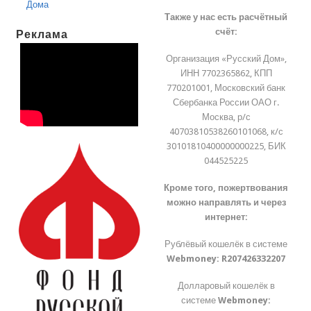
Дома
Также у нас есть расчётный
счёт:
Реклама
Организация «Русский Дом»,
ИНН 7702365862, КПП
770201001, Московский банк
Сбербанка России ОАО г.
Москва, р/с
40703810538260101068, к/с
30101810400000000225, БИК
044525225
Кроме того, пожертвования
можно направлять и через
интернет:
Рублёвый кошелёк в системе
Webmoney:
R207426332207
Долларовый кошелёк в
системе
Webmoney: