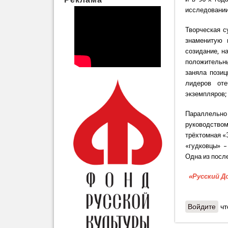
исследовании
Творческая с
знаменитую 
созидание, н
положительны
заняла позиц
лидеров оте
экземпляров; 
Параллельно
руководство
трёхтомная «
«гудковцы» –
Одна из посл
«Русский Д
Войдите
чт