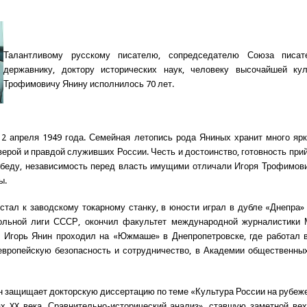
Талантливому русскому писателю, сопредседателю Союза писат
державнику, доктору исторических наук, человеку высочайшей ку
Трофимовичу Янину исполнилось 70 лет.
2 апреля 1949 года. Семейная летопись рода Яниных хранит много яр
верой и правдой служивших России. Честь и достоинство, готовность при
беду, независимость перед власть имущими отличали Игоря Трофимов
ы.
встал к заводскому токарному станку, в юности играл в дубле «Днепра»
ольной лиги СССР, окончил факультет международной журналистики
 Игорь Янин проходил на «Южмаше» в Днепропетровске, где работал 
европейскую безопасность и сотрудничество, в Академии общественны
он защищает докторскую диссертацию по теме «Культура России на рубеже
ах XX века. Сравнительно-исторический анализ», ставшую заметной ве