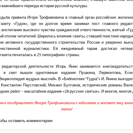
 важнейшего периода истории русской культуры.
удьба привела Игоря Трофимовича в главный орган российских железн
газету «Гудок», где он долгое время занимал пост главного редакт
а воспитание высокого чувства гражданской ответственности, взятый «Гу
й отклик читателей. Ширилось влияние газеты, ставшей поистине народно
ии активного государственного строительства России и уверенно вых
чественной журналистики. Её ежедневный тираж достигал четве
газета печаталась в 25 типографиях страны.
 редакторской деятельности Игорь Янин занимается книгоиздательст
м в свет вышли однотомные издания Пушкина, Лермонтова, Есен
Энциклопедия мудрых мыслей». В «Библиотеке “Гудка”» И. Янина выходи
 Константин Паустовский, Михаил Булгаков, исторические романы Вале
едних работ – масштабное издание «28 русских святых». И многое, много
ом» поздравляет Игоря Трофимовича с юбилеем и желает ему мног
лета!
обы оставить комментарии