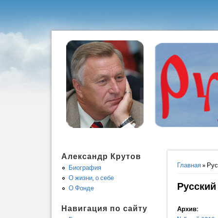
Александр Крутов
Вы здес
Главная
» Рус
Биография
О жизни, о себе
Русский
О Фонде
Навигация по сайту
Архив: