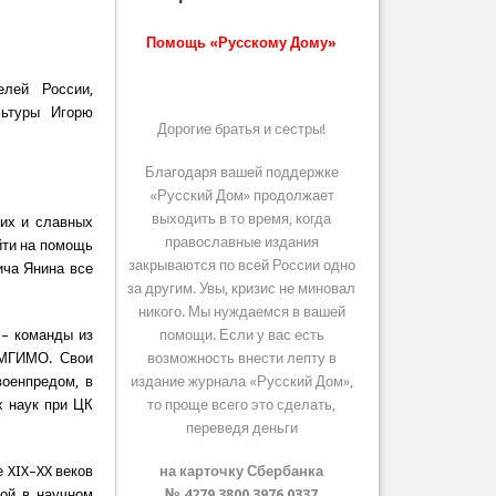
Помощь «Русскому Дому»
елей России,
льтуры Игорю
Дорогие братья и сестры!
Благодаря вашей поддержке
«Русский Дом» продолжает
выходить в то время, когда
ких и славных
православные издания
йти на помощь
закрываются по всей России одно
ича Янина все
за другим. Увы, кризис не миновал
никого. Мы нуждаемся в вашей
 – команды из
помощи. Если у вас есть
 МГИМО. Свои
возможность внести лепту в
военпредом, в
издание журнала «Русский Дом»,
х наук при ЦК
то проще всего это сделать,
переведя деньги
 XIX–XX веков
на карточку Сбербанка
хой в научном
№ 4279 3800 3976 0337