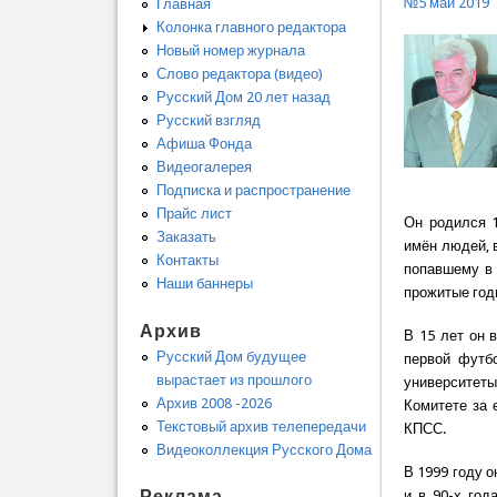
№5 май 2019
Главная
Колонка главного редактора
Новый номер журнала
Слово редактора (видео)
Русский Дом 20 лет назад
Русский взгляд
Афиша Фонда
Видеогалерея
Подписка и распространение
Прайс лист
Он родился 1
Заказать
имён людей, 
Контакты
попавшему в 
Наши баннеры
прожитые год
Архив
В 15 лет он 
Русский Дом будущее
первой футб
вырастает из прошлого
университеты
Архив 2008 -2026
Комитете за 
Текстовый архив телепередачи
КПСС.
Видеоколлекция Русского Дома
В 1999 году 
Реклама
и в 90-х год