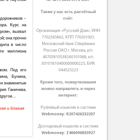
Также у нас есть расчётный
одорожников –
счёт:
ора. Курс на
Организация «Русский Дом», ИНН
дком», вызвал
7702365862, КПП 770201001,
й; она прочно
Московский банк Сбербанка
одила в число
России ОАО г. Москва, р/с
рти миллиона
40703810538260101068, к/с
30101810400000000225, БИК
вом. Под его
044525225
ина, Бунина,
Кроме того, пожертвования
ли знаменитые
можно направлять и через
рия Ганичева.
интернет:
е другое…
Рублёвый кошелёк в системе
ая и благая
Webmoney:
R207426332207
Долларовый кошелёк в системе
Webmoney:
Z406090803927