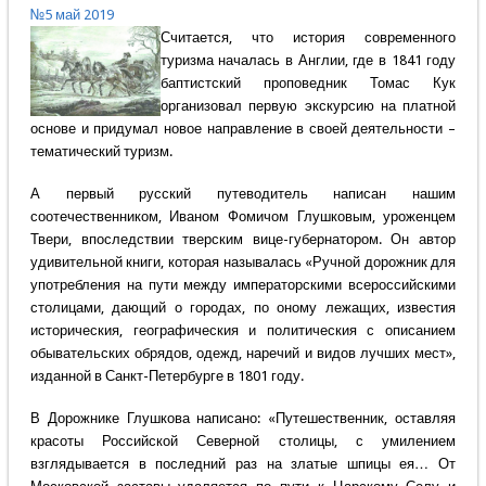
№5 май 2019
Считается, что история современного
туризма началась в Англии, где в 1841 году
баптистский проповедник Томас Кук
организовал первую экскурсию на платной
основе и придумал новое направление в своей деятельности –
тематический туризм.
А первый русский путеводитель написан нашим
соотечественником, Иваном Фомичом Глушковым, уроженцем
Твери, впоследствии тверским вице-губернатором. Он автор
удивительной книги, которая называлась «Ручной дорожник для
употребления на пути между императорскими всероссийскими
столицами, дающий о городах, по оному лежащих, известия
историческия, географическия и политическия с описанием
обывательских обрядов, одежд, наречий и видов лучших мест»,
изданной в Санкт-Петербурге в 1801 году.
В Дорожнике Глушкова написано: «Путешественник, оставляя
красоты Российской Северной столицы, с умилением
взглядывается в последний раз на златые шпицы ея… От