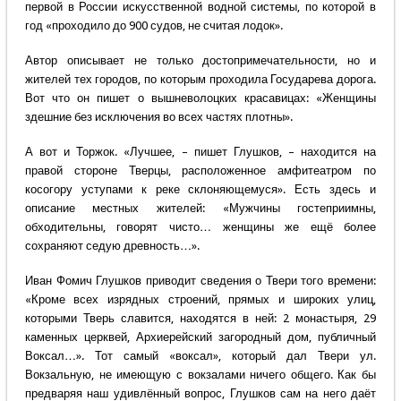
первой в России искусственной водной системы, по которой в
год «проходило до 900 судов, не считая лодок».
Автор описывает не только достопримечательности, но и
жителей тех городов, по которым проходила Государева дорога.
Вот что он пишет о вышневолоцких красавицах: «Женщины
здешние без исключения во всех частях плотны».
А вот и Торжок. «Лучшее, – пишет Глушков, – находится на
правой стороне Тверцы, расположенное амфитеатром по
косогору уступами к реке склоняющемуся». Есть здесь и
описание местных жителей: «Мужчины гостеприимны,
обходительны, говорят чисто… женщины же ещё более
сохраняют седую древность…».
Иван Фомич Глушков приводит сведения о Твери того времени:
«Кроме всех изрядных строений, прямых и широких улиц,
которыми Тверь славится, находятся в ней: 2 монастыря, 29
каменных церквей, Архиерейский загородный дом, публичный
Воксал…». Тот самый «воксал», который дал Твери ул.
Вокзальную, не имеющую с вокзалами ничего общего. Как бы
предваряя наш удивлённый вопрос, Глушков сам на него даёт