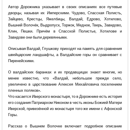
Автор Дорожника указывает в своих описаниях все путевые
дворцы, называя их Имперскими. Чудово, Спасская Полисть,
Зайцево, Крестцы, Яжелбицы, Валдай, Едрово, Хотилово,
Вышний Волочёк, Выдропуск, Торжок, Медное, Тверь, Завидово,
Клин, Пешки. Причём в Спасской Полистье, Хотилове и
Завидове они были деревянными.
Описывая Валдай, Глушкову приходят на память для сравнения
швейцарские ландшафты, а Валдайские горы он сравнивает с
Пиренейскими.
О валдайских баранках и их продавщицах знают многие, но
менее известно, что «Валдай, небольшое прежде село,
увеличено в царствование Алексея Михайловича поселением
пленных поляков».
Что касается Иверского монастыря, то в Дорожнике есть история
его создания Патриархом Никоном в честь иконы Божией Матери
Иверской, привезённой из монастыря того же имени с Афонской
Горы.
Рассказ о Вышнем Волочке включает подробное описание