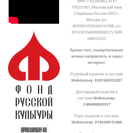
ИНН 7702365862, КПП
770201001, Московский банк
Сбербанка России ОАО г.
Москва, р/с
40703810538260101068, к/с
30101810400000000225, БИК
044525225
Кроме того, пожертвования
можно направлять и через
интернет:
Рублёвый кошелёк в системе
Webmoney:
R207426332207
Долларовый кошелёк в
системе
Webmoney:
Z406090803927
Евро-кошелёк в системе
Webmoney:
E196200153466