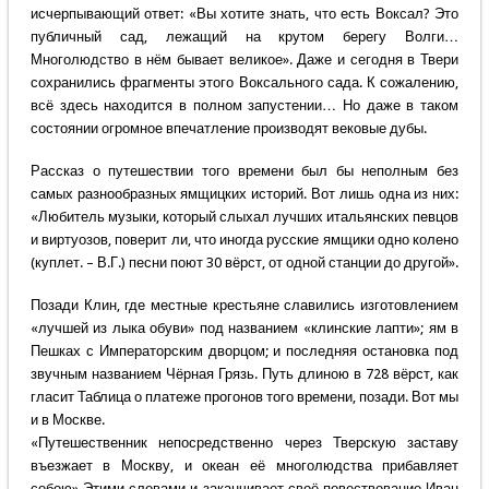
исчерпывающий ответ: «Вы хотите знать, что есть Воксал? Это
публичный сад, лежащий на крутом берегу Волги…
Многолюдство в нём бывает великое». Даже и сегодня в Твери
сохранились фрагменты этого Воксального сада. К сожалению,
всё здесь находится в полном запустении… Но даже в таком
состоянии огромное впечатление производят вековые дубы.
Рассказ о путешествии того времени был бы неполным без
самых разнообразных ямщицких историй. Вот лишь одна из них:
«Любитель музыки, который слыхал лучших итальянских певцов
и виртуозов, поверит ли, что иногда русские ямщики одно колено
(куплет. – В.Г.) песни поют 30 вёрст, от одной станции до другой».
Позади Клин, где местные крестьяне славились изготовлением
«лучшей из лыка обуви» под названием «клинские лапти»; ям в
Пешках с Императорским дворцом; и последняя остановка под
звучным названием Чёрная Грязь. Путь длиною в 728 вёрст, как
гласит Таблица о платеже прогонов того времени, позади. Вот мы
и в Москве.
«Путешественник непосредственно через Тверскую заставу
въезжает в Москву, и океан её многолюдства прибавляет
собою» Этими словами и заканчивает своё повествование Иван