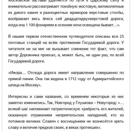
Московской заставы удаляется по пути к Царскому Селу и
внимательно рассматривает покойную мостовую, великолепные
из дикого камня и разноцветных мраморов верстовые столбы,
воображает весь блеск сей двадцатидвухверстовой дороги,
когда она 1 100 фонарями в осенние ночи освещена бывает…».
В нашем первом отечественном путеводителе описаны все 25
почтовых станций на всём протяжении Государевой дороги. У
читателя ни на миг не вызывает сомнение тот факт, что сам
автор Дорожника проехал, и, может быть, не один раз, по всей
Государевой дороге.
«Ижора… Отсюда дорога имеет направление совершенно по
прямой линии. Она так ведена в 1712 году от Адмиралтейского
шпица на Москву».
Интересны и сами названия, со временем некоторые из них
заметно изменились. Так, Новгород у Глушкова – Новугород: «…
всякий шаг напоминает патриотическую храбрость его жителей,
оказанную отражением неприятельских нападений, кто из
потомков великих Славян с восхищением не вознесётся зреть
славу и величие предков своих, в веках протекших».