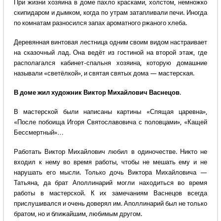
При жизни хозяина в доме пахло красками, холстом, немножко
скипидаром и дымком, когда по утрам затапливали печи. Иногда
по комнатам разносился запах ароматного ржаного хлеба.
Деревянная винтовая лестница одним своим видом настраивает
на сказочный лад. Она ведёт из гостиной на второй этаж, где
располагался кабинет-спальня хозяина, которую домашние
называли «светёлкой», и святая святых дома — мастерская.
В доме жил художник Виктор Михайлович Васнецов
.
В мастерской были написаны картины «Спящая царевна»,
«После побоища Игоря Святославовича с половцами», «Кащей
Бессмертный»…
Работать Виктор Михайлович любил в одиночестве. Никто не
входил к нему во время работы, чтобы не мешать ему и не
нарушать его мысли. Только дочь Виктора Михайловича —
Татьяна, да брат Аполлинарий могли находиться во время
работы в мастерской. К их замечаниям Васнецов всегда
прислушивался и очень доверял им. Аполлинарий был не только
братом, но и ближайшим, любимым другом.