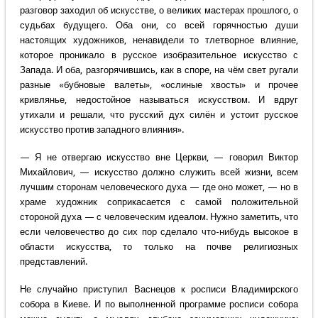
разговор заходил об искусстве, о великих мастерах прошлого, о
судьбах будущего. Оба они, со всей горячностью души
настоящих художников, ненавидели то тлетворное влияние,
которое проникало в русское изобразительное искусство с
Запада. И оба, разгорячившись, как в споре, на чём свет ругали
разные «бубновые валеты», «ослиные хвосты» и прочее
кривлянье, недостойное называться искусством. И вдруг
утихали и решали, что русский дух силён и устоит русское
искусство против западного влияния».
— Я не отвергаю искусство вне Церкви, — говорил Виктор
Михайлович, — искусство должно служить всей жизни, всем
лучшим сторонам человеческого духа — где оно может, — но в
храме художник соприкасается с самой положительной
стороной духа — с человеческим идеалом. Нужно заметить, что
если человечество до сих пор сделало что-нибудь высокое в
области искусства, то только на почве религиозных
представлений.
Не случайно приступил Васнецов к росписи Владимирского
собора в Киеве. И по выполненной программе росписи собора