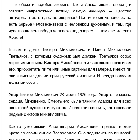
— и образ и подобие зверино. Так и Апокалипсис говорит, и
говорит непреложную истину, самую научную — царство
антихриста есть царство звериное! Вся история человечества
есть борьба человека-зверя с человеком духовным, и там, где
чувствовалась победа человека над зверем — там светил свет
Христа!
Бывал в доме Виктора Михайловича и Павел Михайлович
Третьяков, с которым художник был дружен. Третьяков особо
дорожил мнением Виктора Михайловича и частенько спрашивал
его, приобретать ли те или иные картины для галереи, имеют ли
они значение для истории русской живописи. И всегда получал
дельный совет.
Умер Виктор Михайлович 23 июля 1926 года. Умер от разрыва
сердца. Мгновенно. Смерть его была тяжким ударом для всех
ценителей русского искусства. И надо ли говорить, как горевали
родные Виктора Михайловича.
Как-то, уже зимой, Аполлинарий Михайлович пришёл в дом
брата со своим сыном Всеволодом. Оба поднялись по винтовой
лестнице на второй этаж. Сели рядом на старый диван в