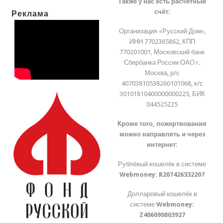
Также у нас есть расчётный
счёт:
Реклама
Организация «Русский Дом»,
ИНН 7702365862, КПП
770201001, Московский банк
Сбербанка России ОАО г.
Москва, р/с
40703810538260101068, к/с
30101810400000000225, БИК
044525225
Кроме того, пожертвования
можно направлять и через
интернет:
Рублёвый кошелёк в системе
Webmoney:
R207426332207
Долларовый кошелёк в
системе
Webmoney:
Z406090803927