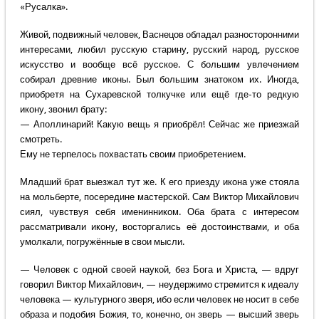
«Русалка».
Живой, подвижный человек, Васнецов обладал разносторонними
интересами, любил русскую старину, русский народ, русское
искусство и вообще всё русское. С большим увлечением
собирал древние иконы. Был большим знатоком их. Иногда,
приобретя на Сухаревской толкучке или ещё где-то редкую
икону, звонил брату:
— Аполлинарий! Какую вещь я приобрёл! Сейчас же приезжай
смотреть.
Ему не терпелось похвастать своим приобретением.
Младший брат выезжал тут же. К его приезду икона уже стояла
на мольберте, посередине мастерской. Сам Виктор Михайлович
сиял, чувствуя себя именинником. Оба брата с интересом
рассматривали икону, восторгались её достоинствами, и оба
умолкали, погружённые в свои мысли.
— Человек с одной своей наукой, без Бога и Христа, — вдруг
говорил Виктор Михайлович, — неудержимо стремится к идеалу
человека — культурного зверя, ибо если человек не носит в себе
образа и подобия Божия, то, конечно, он зверь — высший зверь