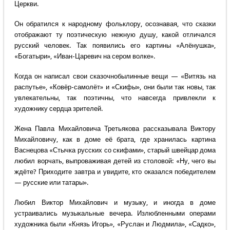
Церкви.
Он обратился к народному фольклору, осознавая, что сказки
отображают ту поэтическую нежную душу, какой отличался
русский человек. Так появились его картины «Алёнушка»,
«Богатыри», «Иван-Царевич на сером волке».
Когда он написал свои сказочнобылинные вещи — «Витязь на
распутье», «Ковёр-самолёт» и «Скифы», они были так новы, так
увлекательны, так поэтичны, что навсегда привлекли к
художнику сердца зрителей.
Жена Павла Михайловича Третьякова рассказывала Виктору
Михайловичу, как в доме её брата, где хранилась картина
Васнецова «Стычка русских со скифами», старый швейцар дома
любил ворчать, выпроваживая детей из столовой: «Ну, чего вы
ждёте? Приходите завтра и увидите, кто оказался победителем
— русские или татары».
Любил Виктор Михайлович и музыку, и иногда в доме
устраивались музыкальные вечера. Излюбленными операми
художника были «Князь Игорь», «Руслан и Людмила», «Садко»,