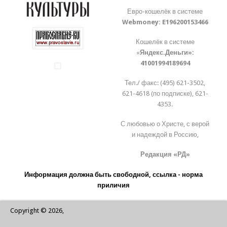
Евро-кошелёк в системе
Webmoney:
E196200153466
Кошелёк в системе
«
Яндекс.Деньги»:
41001994189694
Тел./ факс: (495) 621-3502,
621-4618 (по подписке), 621-
4353.
С любовью о Христе, с верой
и надеждой в Россию,
Редакция «РД»
Информация должна быть свободной, ссылка - норма
приличия
Copyright © 2026,