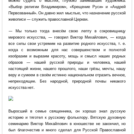
можно судить о мыслях, глубоко занимавших художника:
«Выбор религии Владимиром», «Крещение Руси» и «Андрей
Первозванный». Он давно жил мыслью, что назначение русской
живописи — служить православной Церкви.
— Мы только тогда внесём свою лепту в сокровищницу
мирового искусства, — говорил Виктор Михайлович, — когда
все силы свои устремим на развитие родного искусства, т. е.
когда с возможным для нас совершенством и полнотой
изобразим и выразим красоту, мощь и смысл наших родных
образов — нашей русской природы и человека, нашей
настоящей жизни, нашего прошлого, наши грёзы, мечты, нашу
веру и сумеем в своём истинно национальном отразить вечное,
непреходящее. Без народной, природной почвы никакого
искусства нет.
Выросший в семье священника, он хорошо знал русскую
историю и тяготел к русскому фольклору. Вятскую духовную
семинарию Виктор Михайлович в юношестве не закончил, но
был благочестив и много сделал для Русской Православной