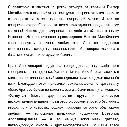
С палитрою и кистями в руках отойдёт от картины Виктор
Михайлович в дальний угол, прищурится, присмотрится к работе
и возвратится, чтобы сделать очередной мазок. И так до
позднего вечера. Сколько же вёрст приходилось проделать ему
за день! Иногда декламировал что-либо из «Слова о полку
Игореве». Это поэтическое произведение Виктор Михайлович
знал наизусть и очень любил его. Или же, подражая
монотонному голосу гусляров-сказителей, говорил «слово» о
богатырских делах из русских былин.
Брат Аполлинарий сидит на конце дивана, под себя ноги
кренделем — по-турецки. Устанет Виктор Михайлович ходить и
сядет на противоположный конец дивана, также поджав под себя
ноги. Благодаря этой привычке, сохранившейся с детства, у
обоих братьев брюки на коленях всегда были вытянуты мешком.
«Усядутся братья друг против друга, и начинается
нескончаемый душевный разговор о русском эпосе, о былинных
героях или о красотах родной природы, которую оба горячо
любили, — вспоминал племянник художника Всеволод
Аполлинариевич. — А то начнут вспоминать детство,
петербургскую юность и друзей-художников. Но чаще всего