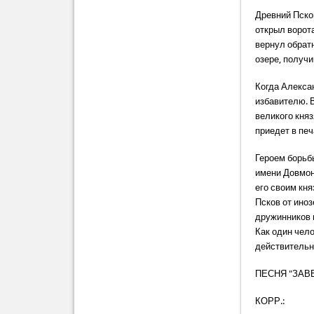
Древний Псков
открыл ворот
вернул обратн
озере, получ
Когда Алекса
избавителю. В
великого кня
приедет в печ
Героем борьб
имени Довмон
его своим кн
Псков от иноз
дружинников 
Как один чел
действительно
ПЕСНЯ "ЗАВЕТ
КОРР.: