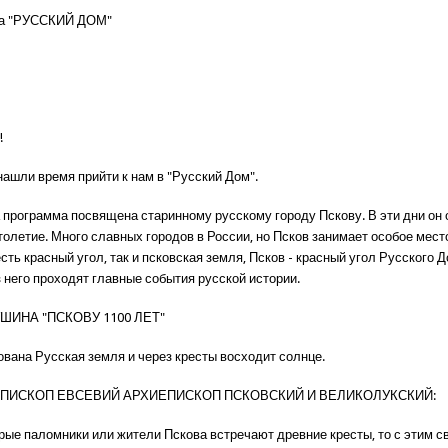
а "РУССКИЙ ДОМ"
!
нашли время прийти к нам в "Русский Дом".
 программа посвящена старинному русскому городу Пскову. В эти дни он
олетие. Много славных городов в России, но Псков занимает особое место
ть красный угол, так и псковская земля, Псков - красный угол Русского Д
 него проходят главные события русской истории.
ШИНА "ПСКОВУ 1100 ЛЕТ"
ована Русская земля и через кресты восходит солнце.
ЕПИСКОП ЕВСЕВИЙ АРХИЕПИСКОП ПСКОВСКИЙ И ВЕЛИКОЛУКСКИЙ:
орые паломники или жители Пскова встречают древние кресты, то с этим с