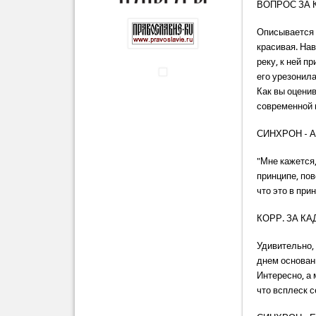
ВОПРОС ЗА 
Описывается 
красивая. Нав
реку, к ней п
его урезонила
Как вы оценив
современной
СИНХРОН - 
"Мне кажется,
принципе, пов
что это в при
КОРР. ЗА КА
Удивительно, 
днем основани
Интересно, а
что всплеск с