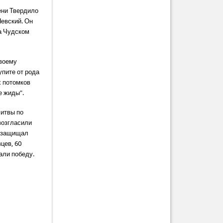
мени Твердило
евский. Он
на Чудском
своему
упите от рода
х потомков
е жиды".
Литвы по
возгласили
о защищал
цев, 60
али победу.