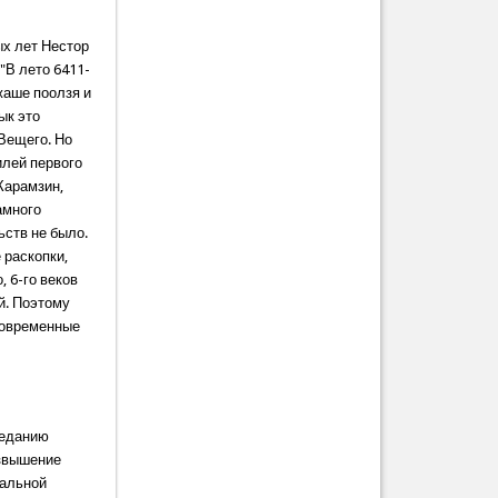
ых лет Нестор
"В лето 6411-
ожаше поолзя и
ык это
 Вещего. Но
илей первого
Карамзин,
амного
ьств не было.
 раскопки,
 6-го веков
й. Поэтому
 современные
преданию
озвышение
чальной