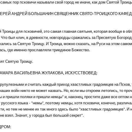
 самых пор псковичи называли свой город не иначе, как дом Святой Троиц
ИЕРЕЙ АНДРЕЙ БОЛЬШАНИН СВЯЩЕННИК СВЯТО-ТРОИЦКОГО КАФЕ
 Троицы для псковичей, это самая главная святыня, которая вообще в об
 Что был клич, в древности, новгородцы сражались за Пресвятую Богород
ались за Святую Троицу. И Троица, можно сказать, на Руси на этом само
ась, где именно прославляли триединое Божество.
вят Святую Троицу.
ТАМАРА ВАСИЛЬЕВНА ЖУЛАКОВА, ИСКУССТВОВЕД:
крупулезными и считать каждый приход хвастливых градоимцев на Псков, 
аших войн никто не может назвать. Но, если мы откроем летопись, то про
 и пришли поляки и пришли немцы" и, наконец, простите даже все оптом 
 русского языка - "немы", поэтому немцы, хотя псковичи, конечно, различа
и, но тем не менее их так много здесь было "хвастливых градоимцев". И н
 не взял. Значит, у города был большой секрет".
ДРОМ: