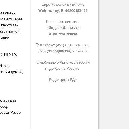
Евро-кошелёк в системе
Webmoney:
E196200153466
ыла очень
ила его через
Кошелёк в системе
 как-то так
«
Яндекс.Деньги»:
ей супругой.
41001994189694
егодня
Тел./ факс: (495) 621-3502, 621-
4618 (по подписке), 621-4353.
СТИТУТА:
С любовью о Христе, с верой и
Это, в
надеждой в Россию,
есть я думаю,
Редакция «РД»
, и стали
ород.
цесса? Разве