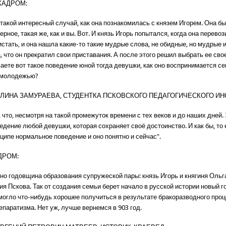
КАДРОМ:
такой интересный случай, как она познакомилась с князем Игорем. Она б
ерное, такая же, как и вы. Вот. И князь Игорь попытался, когда она перевоз
ристать, и она нашла какие-то такие мудрые слова, не обидные, но мудрые и
, что он прекратил свои приставания. А после этого решил выбрать ее сво
аете вот такое поведение юной тогда девушки, как оно воспринимается с
 молодежью?
АЛИНА ЗАМУРАЕВА, СТУДЕНТКА ПСКОВСКОГО ПЕДАГОГИЧЕСКОГО ИН
 что, несмотря на такой промежуток времени с тех веков и до наших дней. 
едение любой девушки, которая сохраняет своё достоинство. И как бы, то 
нципе нормальное поведение и оно понятно и сейчас".
ДРОМ:
но годовщина образования супружеской пары: князь Игорь и княгиня Ольга
я Пскова. Так от создания семьи берет начало в русской истории новый г
 могло что-нибудь хорошее получиться в результате бракоразводного про
епаратизма. Нет уж, лучше вернемся в 903 год.