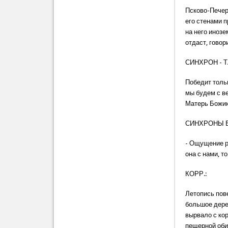
Псково-Печер
его стенами 
на него инозе
отдаст, говор
СИНХРОН - 
Победит тольк
мы будем с ве
Матерь Божи
СИНХРОНЫ Б
- Ощущение ра
она с нами, т
КОРР.:
Летопись пов
большое дере
вырвало с ко
пещерной обит