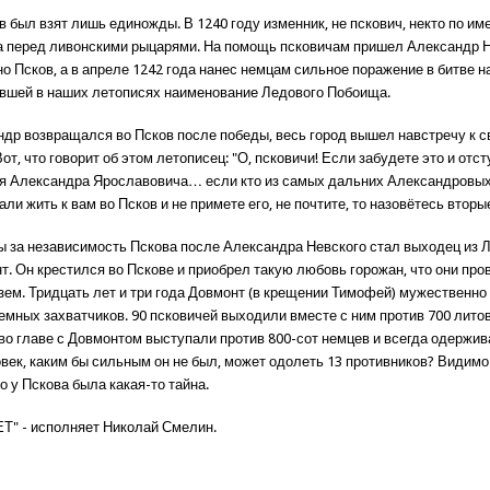
 был взят лишь единожды. В 1240 году изменник, не пскович, некто по и
а перед ливонскими рыцарями. На помощь псковичам пришел Александр Н
о Псков, а в апреле 1242 года нанес немцам сильное поражение в битве 
ившей в наших летописях наименование Ледового Побоища.
ндр возвращался во Псков после победы, весь город вышел навстречу к 
от, что говорит об этом летописец: "О, псковичи! Если забудете это и отст
зя Александра Ярославовича… если кто из самых дальних Александровы
али жить к вам во Псков и не примете его, не почтите, то назовётесь вторы
ы за независимость Пскова после Александра Невского стал выходец из 
т. Он крестился во Пскове и приобрел такую любовь горожан, что они про
язем. Тридцать лет и три года Довмонт (в крещении Тимофей) мужественн
емных захватчиков. 90 псковичей выходили вместе с ним против 700 литов
во главе с Довмонтом выступали против 800-сот немцев и всегда одержив
овек, каким бы сильным он не был, может одолеть 13 противников? Видимо
 у Пскова была какая-то тайна.
" - исполняет Николай Смелин.