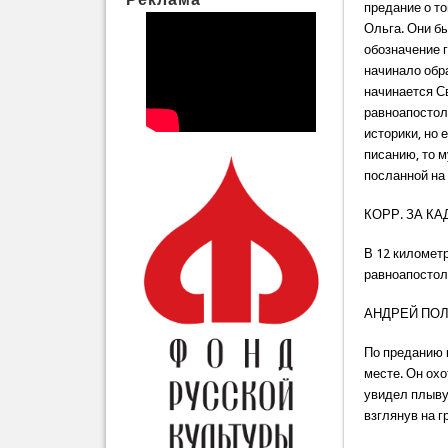
предание о т
Ольга. Они б
обозначение г
начинало обра
начинается С
равноапостол
историки, но 
писанию, то м
посланной на
КОРР. ЗА КА
В 12 километ
равноапостол
АНДРЕЙ ПО
По преданию 
месте. Он охо
увидел плывущ
взглянув на г