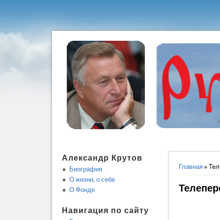
Александр Крутов
Вы здес
Главная
» Тел
Биография
О жизни, о себе
Телепер
О Фонде
Навигация по сайту