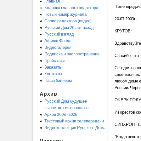
Главная
Телепередач
Колонка главного редактора
Новый номер журнала
20.07.2003г.
Слово редактора (видео)
Русский Дом 20 лет назад
КРУТОВ:
Русский взгляд
Афиша Фонда
Здравствуйте
Видеогалерея
Подписка и распространение
Спасибо, что 
Прайс лист
Заказать
Сегодня наша
Контакты
своё тысячест
Наши баннеры
любом доме ес
России. Через
Архив
ОЧЕРК ПОЛУ
Русский Дом будущее
вырастает из прошлого
Из крестов ск
Архив 2008 -2026
Текстовый архив телепередачи
СИНХРОН - 
Видеоколлекция Русского Дома
"Когда некот
Реклама