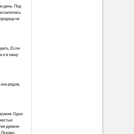
н день. Под
распалялись
городица не
ерить. Если
а и в нашу
 она рядом,
 домом. Одно
яжестью
тие древне-
а Псково-