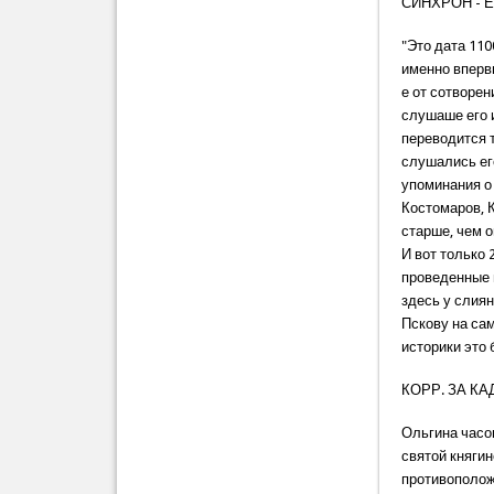
СИНХРОН - 
"Это дата 11
именно вперв
е от сотворен
слушаше его 
переводится т
слушались ег
упоминания о 
Костомаров, 
старше, чем о
И вот только 
проведенные н
здесь у слия
Пскову на сам
историки это
КОРР. ЗА КА
Ольгина часов
святой княги
противополож