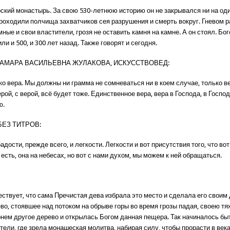
ский монастырь. За свою 530-летнюю историю он не закрывался ни на оди
проходили полчища захватчиков сея разрушения и смерть вокруг. Гневом 
мные и свои властители, грозя не оставить камня на камне. А он стоял. Бо
или и 500, и 300 лет назад. Также говорят и сегодня.
ТАМАРА ВАСИЛЬЕВНА ЖУЛАКОВА, ИСКУССТВОВЕД:
о вера. Мы должны ни грамма не сомневаться ни в коем случае, только в
рой, с верой, всё будет тоже. Единственное вера, вера в Господа, в Господ
ю.
ЕЗ ТИТРОВ:
дости, прежде всего, и легкости. Легкости и вот присутствия того, что вот
о есть, она на небесах, но вот с нами духом, мы можем к ней обращаться.
ествует, что сама Пречистая дева избрала это место и сделала его своим
во, стоявшее над потоком на обрыве горы во время грозы падая, своею т
рнем другое дерево и открылась Богом данная пещера. Так начиналось бы
ели, где зрела монашеская молитва, набирая силу, чтобы прорасти в век