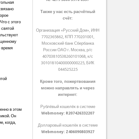
тольная
связано
Также у нас есть расчётный
торое
счёт:
Что с этого
 святой
Организация «Русский Дом», ИНН
ельствуют
7702365862, КПП 770201001,
вященному
Московский банк Сбербанка
ё время
России ОАО г. Москва, р/с
40703810538260101068, к/с
30101810400000000225, БИК
044525225
ятой
Кроме того, пожертвования
можно направлять и через
интернет:
Рублёвый кошелёк в системе
енно в этом
Webmoney:
R207426332207
ликой. Он
е, когда,
Долларовый кошелёк в системе
Webmoney:
Z406090803927