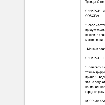
Троицы. С тех
СИНХРОН - 
СОБОРА:
"Собор Святой
присутствует.
псковичи сраж
место появил
- Монахи сла
СИНХРОН - 
"Если быть с
точных цифр н
пришли шведы
что не ведают
национальност
город ни разу
КОРР. ЗА КА