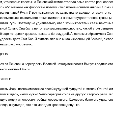
ом, что первые кресты на Псковской земле ставила сама святая равноапос
ыли обозначены как форпосты, потому что с именем святой княгини Ольги 
раниц нашей Руси. И вот на границе государства тогда еще только что, ко
зовываться, ставили вот такие символы, знаки государственной границы. 
вятая Русь. Поэтому не удивительно, что с этими крестами связывают имя
ьной Ольги. Она была не только красива внешностью, как об этом свидет
её еще история и церковь назвала богомудрой. А, если мы обратимся к С
удрость дает Сам Бог. Я считаю, что она была избранницей Божией, в сво
 нашу русскую землю.
ДРОМ:
рах от Пскова на берегу реки Великой находится погост Выбуты родина св
ьной княгини Ольги.
ЛУШИН:
князь Игорь познакомился со своей будущей супругой княгиней Ольгой им
тился здесь, и ему нужно было переправиться на другую сторону реки Ве
ую лодку и попросил гребца перевезти его. Каково же было его удивлени
ребца, он увидел, что это молодая красивая девушка.