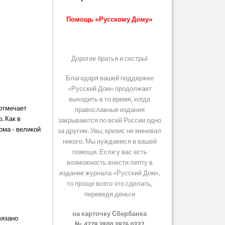
Помощь «Русскому Дому»
Дорогие братья и сестры!
Благодаря вашей поддержке
«Русский Дом» продолжает
выходить в то время, когда
 отмечает
православные издания
. Как в
закрываются по всей России одно
ома - великой
за другим. Увы, кризис не миновал
никого. Мы нуждаемся в вашей
помощи. Если у вас есть
возможность внести лепту в
издание журнала «Русский Дом»,
то проще всего это сделать,
переведя деньги
на карточку Сбербанка
вязано
№ 4279 3800 3976 0337