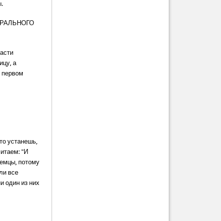
ы.
ДРАЛЬНОГО
ласти
ицу, а
м первом
то устанешь,
читаем: "И
немцы, потому
ли все
и один из них