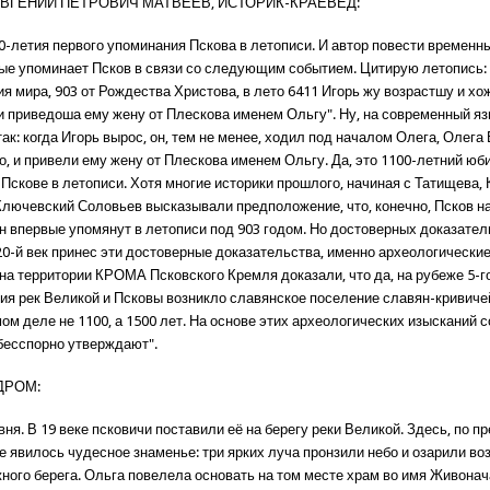
ЕВГЕНИЙ ПЕТРОВИЧ МАТВЕЕВ, ИСТОРИК-КРАЕВЕД:
00-летия первого упоминания Пскова в летописи. И автор повести временн
ые упоминает Псков в связи со следующим событием. Цитирую летопись: 
ия мира, 903 от Рождества Христова, в лето 6411 Игорь жу возрастшу и х
и приведоша ему жену от Плескова именем Ольгу". Ну, на современный яз
ак: когда Игорь вырос, он, тем не менее, ходил под началом Олега, Олега
о, и привели ему жену от Плескова именем Ольгу. Да, это 1100-летний юб
Пскове в летописи. Хотя многие историки прошлого, начиная с Татищева, 
Ключевский Соловьев высказывали предположение, что, конечно, Псков н
н впервые упомянут в летописи под 903 годом. Но достоверных доказател
20-й век принес эти достоверные доказательства, именно археологические
а территории КРОМА Псковского Кремля доказали, что да, на рубеже 5-го,
ния рек Великой и Псковы возникло славянское поселение славян-кривиче
ом деле не 1100, а 1500 лет. На основе этих археологических изысканий
 бесспорно утверждают".
ДРОМ:
ня. В 19 веке псковичи поставили её на берегу реки Великой. Здесь, по 
не явилось чудесное знаменье: три ярких луча пронзили небо и озарили в
ного берега. Ольга повелела основать на том месте храм во имя Живона