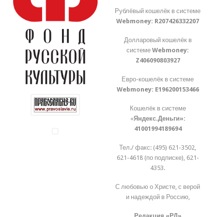
Рублёвый кошелёк в системе
Webmoney:
R207426332207
Долларовый кошелёк в
системе
Webmoney:
Z406090803927
Евро-кошелёк в системе
Webmoney:
E196200153466
Кошелёк в системе
«
Яндекс.Деньги»:
41001994189694
Тел./ факс: (495) 621-3502,
621-4618 (по подписке), 621-
4353.
С любовью о Христе, с верой
и надеждой в Россию,
Редакция «РД»