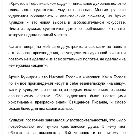
«Христос в Гефсиманском саду» – гениальное духовное полотно
гениального художника. Ему нет равных. Многие русские
художники обращались к евангельским сюжетам, но Архип
Куинджи – это новая высота в изобразительном искусстве.
Никто из русских художников даже не приблизился к планке,
которую поднял великий мастер.
Кстати говоря, на мой взгляд, устроители выставки не поняли
его главного произведения, не увидели его духовной высоты и
поэтому не выделили из всех остальных полотен, не сделали на
нём нужный «акцент».
Архип Куинджи – это Николай Гоголь в живописи. Как у Гоголя
почти все произведения несут в себе евангельскую «начинку»,
так и у Куинджи все полотна, за редким исключением, озарены
евангельским светом. Оба художника были настоящими
христианами, прекрасно знали Священное Писание, и слово
Божие было для них самой жизнью.
Куинджи постоянно занимался благотворительностью, это было
потребностью его чуткой христианской души. К нему мог
обратиться за помощью любой человек, и он никому не