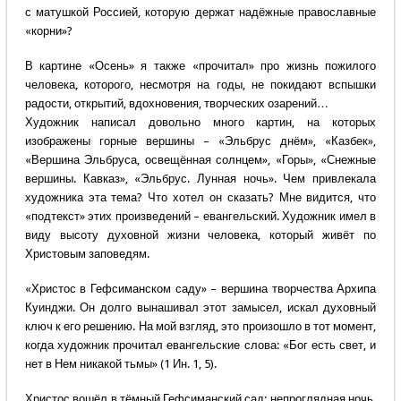
с матушкой Россией, которую держат надёжные православные
«корни»?
В картине «Осень» я также «прочитал» про жизнь пожилого
человека, которого, несмотря на годы, не покидают вспышки
радости, открытий, вдохновения, творческих озарений…
Художник написал довольно много картин, на которых
изображены горные вершины – «Эльбрус днём», «Казбек»,
«Вершина Эльбруса, освещённая солнцем», «Горы», «Снежные
вершины. Кавказ», «Эльбрус. Лунная ночь». Чем привлекала
художника эта тема? Что хотел он сказать? Мне видится, что
«подтекст» этих произведений – евангельский. Художник имел в
виду высоту духовной жизни человека, который живёт по
Христовым заповедям.
«Христос в Гефсиманском саду» – вершина творчества Архипа
Куинджи. Он долго вынашивал этот замысел, искал духовный
ключ к его решению. На мой взгляд, это произошло в тот момент,
когда художник прочитал евангельские слова: «Бог есть свет, и
нет в Нем никакой тьмы» (1 Ин. 1, 5).
Христос вошёл в тёмный Гефсиманский сад: непроглядная ночь,