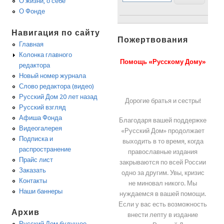
О жизни, о себе
О Фонде
Навигация по сайту
Пожертвования
Главная
Колонка главного
Помощь «Русскому Дому»
редактора
Новый номер журнала
Слово редактора (видео)
Русский Дом 20 лет назад
Дорогие братья и сестры!
Русский взгляд
Афиша Фонда
Благодаря вашей поддержке
Видеогалерея
«Русский Дом» продолжает
Подписка и
выходить в то время, когда
распространение
православные издания
Прайс лист
закрываются по всей России
Заказать
одно за другим. Увы, кризис
Контакты
не миновал никого. Мы
Наши баннеры
нуждаемся в вашей помощи.
Если у вас есть возможность
Архив
внести лепту в издание
Русский Дом будущее