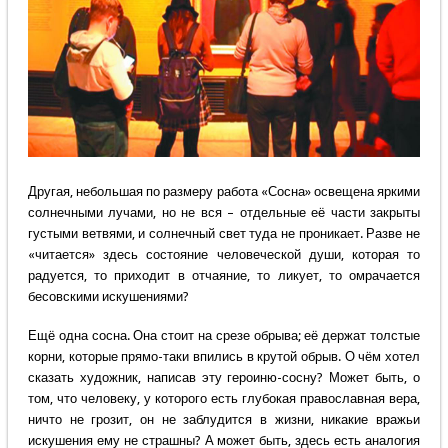
Другая, небольшая по размеру работа «Сосна» освещена яркими
солнечными лучами, но не вся – отдельные её части закрыты
густыми ветвями, и солнечный свет туда не проникает. Разве не
«читается» здесь состояние человеческой души, которая то
радуется, то приходит в отчаяние, то ликует, то омрачается
бесовскими искушениями?
Ещё одна сосна. Она стоит на срезе обрыва; её держат толстые
корни, которые прямо-таки впились в крутой обрыв. О чём хотел
сказать художник, написав эту героиню-сосну? Может быть, о
том, что человеку, у которого есть глубокая православная вера,
ничто не грозит, он не заблудится в жизни, никакие вражьи
искушения ему не страшны? А может быть, здесь есть аналогия