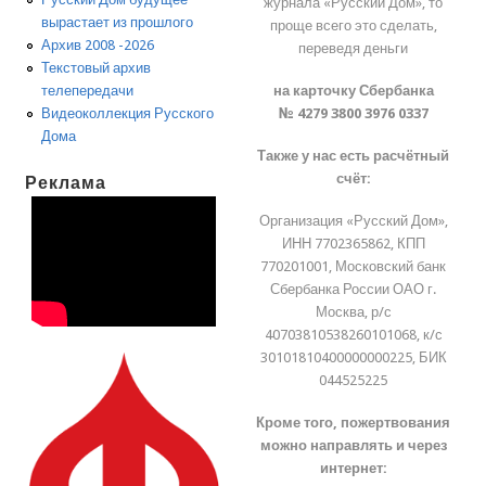
журнала «Русский Дом», то
вырастает из прошлого
проще всего это сделать,
Архив 2008 -2026
переведя деньги
Текстовый архив
на карточку Сбербанка
телепередачи
№ 4279 3800 3976 0337
Видеоколлекция Русского
Дома
Также у нас есть расчётный
счёт:
Реклама
Организация «Русский Дом»,
ИНН 7702365862, КПП
770201001, Московский банк
Сбербанка России ОАО г.
Москва, р/с
40703810538260101068, к/с
30101810400000000225, БИК
044525225
Кроме того, пожертвования
можно направлять и через
интернет: