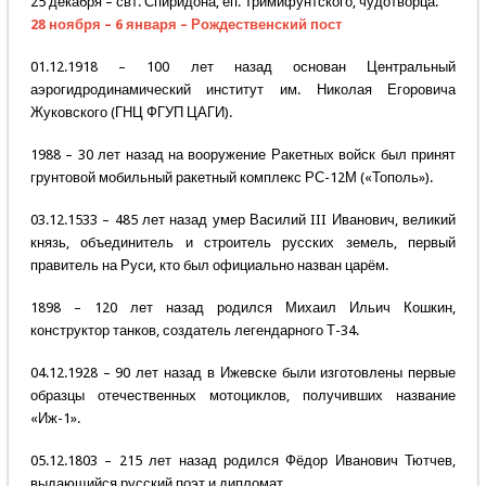
25 декабря – свт. Спиридона, еп. Тримифунтского, чудотворца.
28 ноября – 6 января – Рождественский пост
01.12.1918 – 100 лет назад основан Центральный
аэрогидродинамический институт им. Николая Егоровича
Жуковского (ГНЦ ФГУП ЦАГИ).
1988 – 30 лет назад на вооружение Ракетных войск был принят
грунтовой мобильный ракетный комплекс РС-12М («Тополь»).
03.12.1533 – 485 лет назад умер Василий III Иванович, великий
князь, объединитель и строитель русских земель, первый
правитель на Руси, кто был официально назван царём.
1898 – 120 лет назад родился Михаил Ильич Кошкин,
конструктор танков, создатель легендарного Т-34.
04.12.1928 – 90 лет назад в Ижевске были изготовлены первые
образцы отечественных мотоциклов, получивших название
«Иж-1».
05.12.1803 – 215 лет назад родился Фёдор Иванович Тютчев,
выдающийся русский поэт и дипломат.