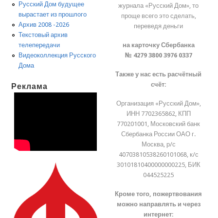
Русский Дом будущее
журнала «Русский Дом», то
вырастает из прошлого
проще всего это сделать,
Архив 2008 -2026
переведя деньги
Текстовый архив
на карточку Сбербанка
телепередачи
№ 4279 3800 3976 0337
Видеоколлекция Русского
Дома
Также у нас есть расчётный
счёт:
Реклама
Организация «Русский Дом»,
ИНН 7702365862, КПП
770201001, Московский банк
Сбербанка России ОАО г.
Москва, р/с
40703810538260101068, к/с
30101810400000000225, БИК
044525225
Кроме того, пожертвования
можно направлять и через
интернет: