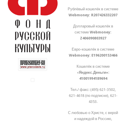
Рублёвый кошелёк в системе
Webmoney:
R207426332207
Долларовый кошелёк в
системе
Webmoney:
Z406090803927
Евро-кошелёк в системе
Webmoney:
E196200153466
Кошелёк в системе
«
Яндекс.Деньги»:
41001994189694
Тел./ факс: (495) 621-3502,
621-4618 (по подписке), 621-
4353.
С любовью о Христе, с верой
и надеждой в Россию,