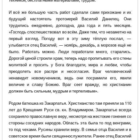
техникой, бесплатными материалами, трудом.
И всё же большую часть работ сделали сами прихожане и их
будущий настоятель протоиерей Василий Данилец. Они
трудились ежедневно, допоздна, два года и пять месяцев.
«Господь споспешествовал во всём. Даже тем, что незаметно на
первый взгляд. Погоду вот в эту зиму тёплую послал, —
улыбается отец Василий, — ноябрь, декабрь, а морозов ещё не
было. Работать можно. Люди поработали много, старались.
Дорогой ценой строили храм, теперь надо пропитывать его стены
молитвой и просить у Бога благодати, мира и любви, чтобы
преодолеть все распри и несогласия. Враг человеческий
ненавидит новомучеников, ведь они посрамили его, явили
величие и славу Божию. Враг сеет вражду, но христианин
должен быть сильным, мудрым и терпеливым».
Родом батюшка из Закарпатья. Христианство там приняли за 110
лет до Крещения Руси св. кн. Владимиром. Закарпатье всегда
сохраняло православную веру, несмотря на жестокие гонения со
стороны соседних народов. Область эта была то под венграми,
то под чехами. Русины хранили веру. В семье отца Василия и в
советское время были священнослужители. Ранее отец Василий