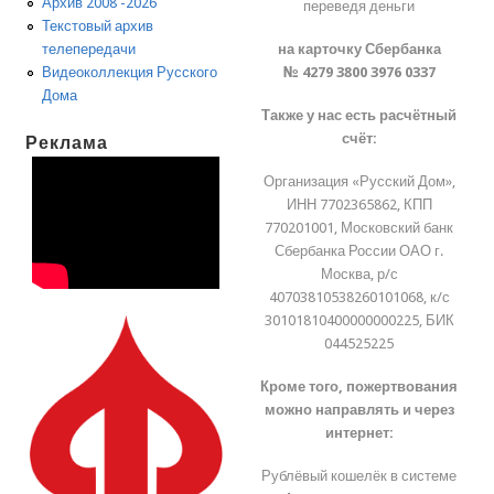
Архив 2008 -2026
переведя деньги
Текстовый архив
на карточку Сбербанка
телепередачи
№ 4279 3800 3976 0337
Видеоколлекция Русского
Дома
Также у нас есть расчётный
счёт:
Реклама
Организация «Русский Дом»,
ИНН 7702365862, КПП
770201001, Московский банк
Сбербанка России ОАО г.
Москва, р/с
40703810538260101068, к/с
30101810400000000225, БИК
044525225
Кроме того, пожертвования
можно направлять и через
интернет:
Рублёвый кошелёк в системе