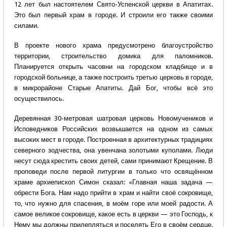
12 лет был настоятелем Свято-Успенской церкви в Апатитах.
Это был первый храм в городе. И строили его также своими
силами.
В проекте нового храма предусмотрено благоустройство
территории, строительство домика для паломников.
Планируется открыть часовни на городском кладбище и в
городской больнице, а также построить третью церковь в городе,
в микрорайоне Старые Апатиты. Дай Бог, чтобы всё это
осуществилось.
Деревянная 30-метровая шатровая церковь Новомучеников и
Исповедников Российских возвышается на одном из самых
высоких мест в городе. Построенная в архитектурных традициях
северного зодчества, она увенчана золотыми куполами. Люди
несут сюда крестить своих детей, сами принимают Крещение. В
проповеди после первой литургии в только что освящённом
храме архиепископ Симон сказал: «Главная наша задача —
обрести Бога. Нам надо прийти в храм и найти своё сокровище,
то, что нужно для спасения, в моём горе или моей радости. А
самое великое сокровище, какое есть в церкви — это Господь, к
Нему мы должны прилепляться и поселять Его в своём сердце.