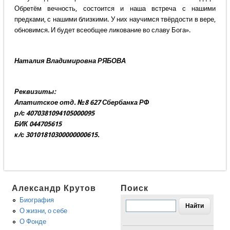
Обретём вечность, состоится и наша встреча с нашими
предками, с нашими близкими. У них научимся твёрдости в вере,
обновимся. И будет всеобщее ликование во славу Бога».
Наталия Владимировна РЯБОВА
Реквизиты:
Апатитское отд. №8 627 Сбербанка РФ
р/с 4070381094105000095
БИК 044705615
к/с 30101810300000000615.
Александр Крутов
Поиск
Биография
О жизни, о себе
О Фонде