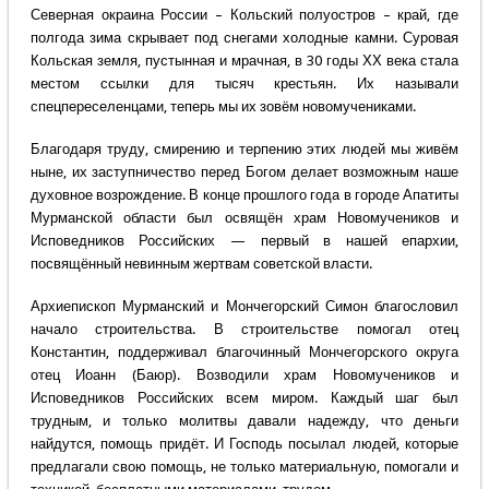
Северная окраина России – Кольский полуостров – край, где
полгода зима скрывает под снегами холодные камни. Суровая
Кольская земля, пустынная и мрачная, в 30 годы ХХ века стала
местом ссылки для тысяч крестьян. Их называли
спецпереселенцами, теперь мы их зовём новомучениками.
Благодаря труду, смирению и терпению этих людей мы живём
ныне, их заступничество перед Богом делает возможным наше
духовное возрождение. В конце прошлого года в городе Апатиты
Мурманской области был освящён храм Новомучеников и
Исповедников Российских — первый в нашей епархии,
посвящённый невинным жертвам советской власти.
Архиепископ Мурманский и Мончегорский Симон благословил
начало строительства. В строительстве помогал отец
Константин, поддерживал благочинный Мончегорского округа
отец Иоанн (Баюр). Возводили храм Новомучеников и
Исповедников Российских всем миром. Каждый шаг был
трудным, и только молитвы давали надежду, что деньги
найдутся, помощь придёт. И Господь посылал людей, которые
предлагали свою помощь, не только материальную, помогали и