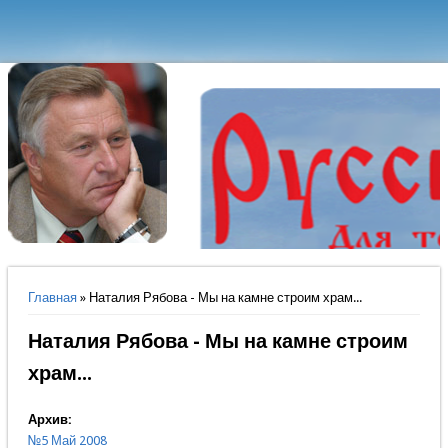
Вы здесь
Главная
» Наталия Рябова - Мы на камне строим храм...
Наталия Рябова - Мы на камне строим
храм...
Архив:
№5 Май 2008