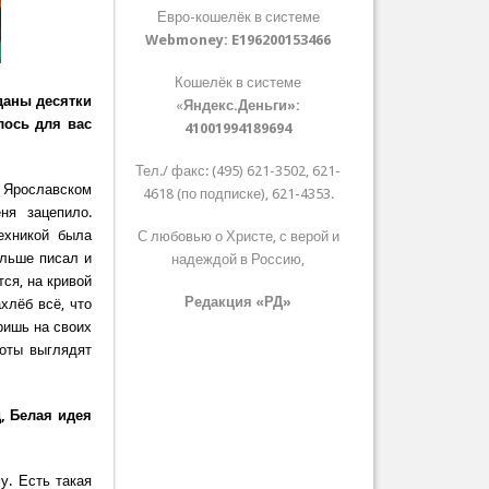
Евро-кошелёк в системе
Webmoney:
E196200153466
Кошелёк в системе
зданы десятки
«
Яндекс.Деньги»:
лось для вас
41001994189694
Тел./ факс: (495) 621-3502, 621-
 Ярославском
4618 (по подписке), 621-4353.
ня зацепило.
ехникой была
С любовью о Христе, с верой и
ольше писал и
надеждой в Россию,
ся, на кривой
Редакция «РД»
хлёб всё, что
ришь на своих
боты выглядят
д, Белая идея
у. Есть такая