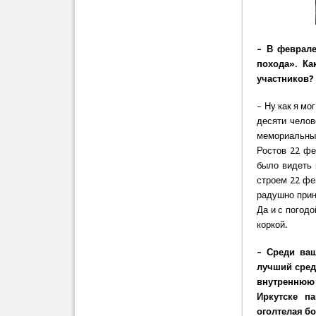
– В феврале
похода». Ка
участников?
– Ну как я м
десяти челов
мемориальны
Ростов 22 фе
было видеть 
строем 22 фе
радушно прин
Да и с погод
коркой.
– Среди ваш
лучший сред
внутреннюю 
Иркутске п
оголтелая бо