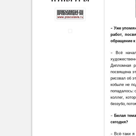
– Уже упомян
работ, посв
обращение к
– Всё начал
художествен
Дипломная р
посвящена эт
рисовал об э
кобыле не по
попадалось: 
коллег, кото
беззубо, пото
–
Белая тема,
сегодня?
– Всё-таки я