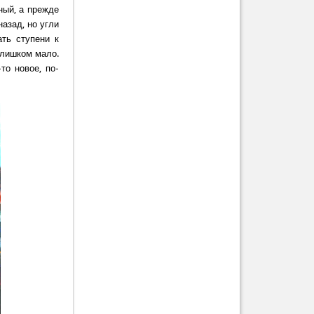
ный, а прежде
назад, но угли
ть ступени к
слишком мало.
то новое, по-