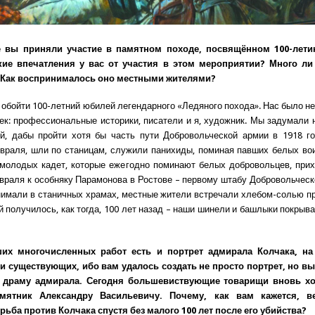
 вы приняли участие в памятном походе, посвящённом 100-лет
кие впечатления у вас от участия в этом мероприятии? Много л
 Как воспринималось оно местными жителями?
ог обойти 100-летний юбилей легендарного «Ледяного похода». Нас было н
ек: профессиональные историки, писатели и я, художник. Мы задумали 
й, дабы пройти хотя бы часть пути Добровольческой армии в 1918 го
враля, шли по станицам, служили панихиды, поминая павших белых во
молодых кадет, которые ежегодно поминают белых добровольцев, при
враля к особняку Парамонова в Ростове – первому штабу Добровольческ
имали в станичных храмах, местные жители встречали хлебом-солью пр
ой получилось, как тогда, 100 лет назад – наши шинели и башлыки покрыв
их многочисленных работ есть и портрет адмирала Колчака, на
и существующих, ибо вам удалось создать не просто портрет, но вы
драму адмирала. Сегодня большевиствующие товарищи вновь хо
амятник Александру Васильевичу. Почему, как вам кажется, ве
рьба против Колчака спустя без малого 100 лет после его убийства?