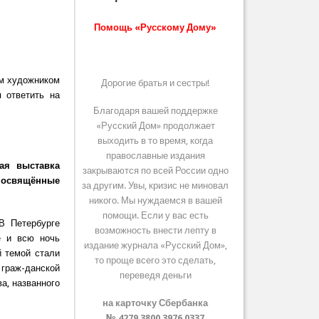
Помощь «Русскому Дому»
им художником
Дорогие братья и сестры!
ответить на
Благодаря вашей поддержке
«Русский Дом» продолжает
выходить в то время, когда
православные издания
ая выставка
закрываются по всей России одно
посвящённые
за другим. Увы, кризис не миновал
никого. Мы нуждаемся в вашей
помощи. Если у вас есть
В Петербурге
возможность внести лепту в
е и всю ночь
издание журнала «Русский Дом»,
й темой стали
то проще всего это сделать,
 граж-данской
переведя деньги
а, названного
на карточку Сбербанка
№ 4279 3800 3976 0337