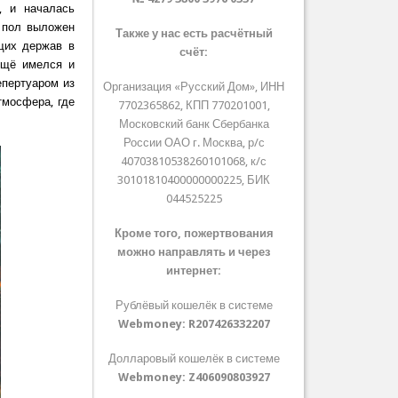
, и началась
а пол выложен
Также у нас есть расчётный
щих держав в
счёт:
ещё имелся и
епертуаром из
Организация «Русский Дом», ИНН
тмосфера, где
7702365862, КПП 770201001,
Московский банк Сбербанка
России ОАО г. Москва, р/с
40703810538260101068, к/с
30101810400000000225, БИК
044525225
Кроме того, пожертвования
можно направлять и через
интернет:
Рублёвый кошелёк в системе
Webmoney:
R207426332207
Долларовый кошелёк в системе
Webmoney:
Z406090803927