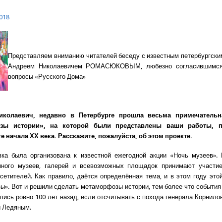
018
Представляем вниманию читателей беседу с известным петербургск
Андреем Николаевичем РОМАСЮКОВЫМ, любезно согласившимся 
вопросы «Русского Дома»
иколаевич, недавно в Петербурге прошла весьма примечательн
зы истории», на которой были представлены ваши работы, 
е начала ХХ века. Расскажите, пожалуйста, об этом проекте.
вка была организована к известной ежегодной акции «Ночь музеев». 
много музеев, галерей и всевозможных площадок принимают участи
сетителей. Как правило, даётся определённая тема, и в этом году это
». Вот и решили сделать метаморфозы истории, тем более что события
лись ровно 100 лет назад, если отсчитывать с похода генерала Корнилов
и Ледяным.