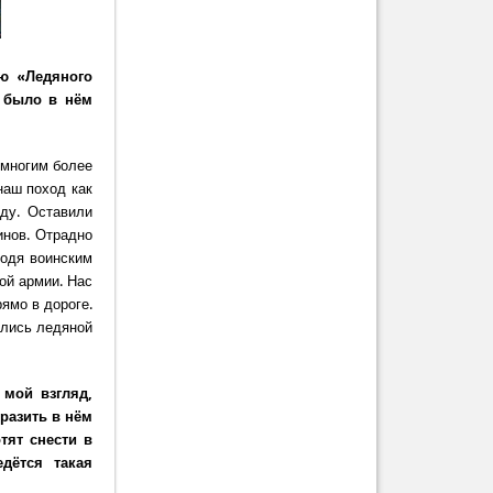
ию «Ледяного
и было в нём
емногим более
наш поход как
ду. Оставили
инов. Отрадно
ходя воинским
ой армии. Нас
ямо в дороге.
ались ледяной
 мой взгляд,
разить в нём
тят снести в
дётся такая