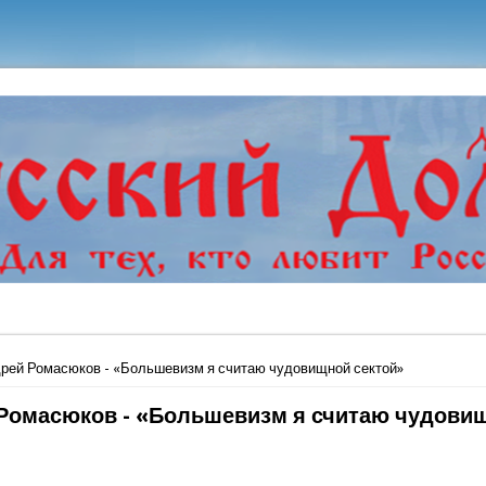
ь
рей Ромасюков - «Большевизм я считаю чудовищной сектой»
Ромасюков - «Большевизм я считаю чудови