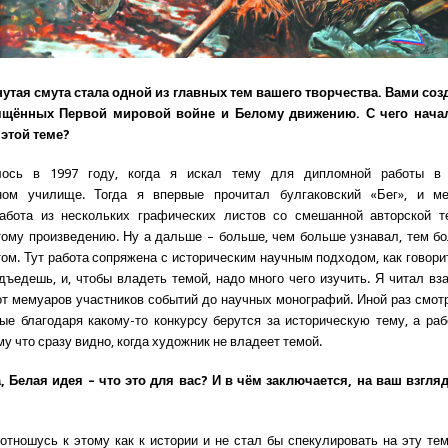
утая смута стала одной из главных тем вашего творчества. Вами со
ящённых Первой мировой войне и Белому движению. С чего нача
 этой теме?
ось в 1997 году, когда я искал тему для дипломной работы в
ном училище. Тогда я впервые прочитал булгаковский «Бег», и ме
абота из нескольких графических листов со смешанной авторской т
ому произведению. Ну а дальше – больше, чем больше узнавал, тем б
том. Тут работа сопряжена с историческим научным подходом, как говорит
дъедешь, и, чтобы владеть темой, надо много чего изучить. Я читал вза
от мемуаров участников событий до научных монографий. Иной раз смот
рые благодаря какому-то конкурсу берутся за историческую тему, а ра
му что сразу видно, когда художник не владеет темой.
 Белая идея – что это для вас? И в чём заключается, на ваш взгля
 отношусь к этому как к истории и не стал бы спекулировать на эту тем