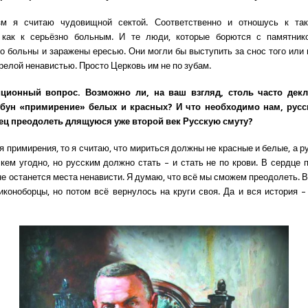
м я считаю чудовищной сектой. Соответственно и отношусь к т
 как к серьёзно больным. И те люди, которые борются с памятник
о больны и заражены ересью. Они могли бы выступить за снос того или 
релой ненавистью. Просто Церковь им не по зубам.
ционный вопрос. Возможно ли, на ваш взгляд, столь часто дек
бун «примирение» белых и красных? И что необходимо нам, русс
ец преодолеть длящуюся уже второй век Русскую смуту?
я примирения, то я считаю, что мириться должны не красные и белые, а 
 кем угодно, но русским должно стать – и стать не по крови. В сердце 
не останется места ненависти. Я думаю, что всё мы сможем преодолеть. В
иконоборцы, но потом всё вернулось на круги своя. Да и вся история 