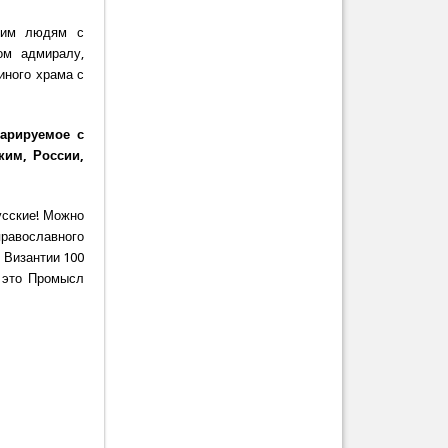
аким людям с
ом адмиралу,
иного храма с
ларируемое с
ким, России,
русские! Можно
православного
 Византии 100
– это Промысл