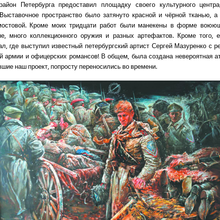
район Петербурга предоставил площадку своего культурного центра
Выставочное пространство было затянуто красной и чёрной тканью, 
мостовой. Кроме моих тридцати работ были манекены в форме воюю
не, много коллекционного оружия и разных артефактов. Кроме того, 
ал, где выступил известный петербургский артист Сергей Мазуренко с р
й армии и офицерских романсов! В общем, была создана невероятная а
вшие наш проект, попросту переносились во времени.