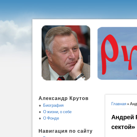
Александр Крутов
Вы здес
Главная
» Анд
Биография
О жизни, о себе
Андрей 
О Фонде
сектой»
Навигация по сайту