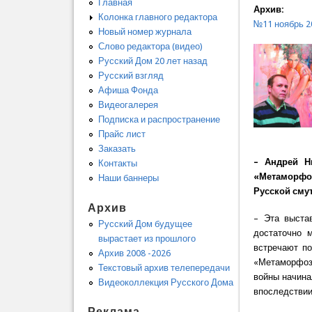
Главная
Архив:
Колонка главного редактора
№11 ноябрь 2
Новый номер журнала
Слово редактора (видео)
Русский Дом 20 лет назад
Русский взгляд
Афиша Фонда
Видеогалерея
Подписка и распространение
Прайс лист
Заказать
– Андрей Н
Контакты
«Метаморфо
Наши баннеры
Русской смут
Архив
– Эта выста
Русский Дом будущее
достаточно 
вырастает из прошлого
встречают по
Архив 2008 -2026
«Метаморфозы
Текстовый архив телепередачи
войны начина
Видеоколлекция Русского Дома
впоследстви
Реклама