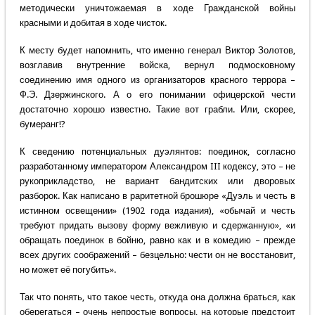
методически уничтожаемая в ходе Гражданской войны
красными и добитая в ходе чисток.
К месту будет напомнить, что именно генерал Виктор Золотов,
возглавив внутренние войска, вернул подмосковному
соединению имя одного из организаторов красного террора –
Ф.Э. Дзержинского. А о его понимании офицерской чести
достаточно хорошо известно. Такие вот грабли. Или, скорее,
бумеранг!?
К сведению потенциальных дуэлянтов: поединок, согласно
разработанному императором Александром III кодексу, это – не
рукоприкладство, не вариант бандитских или дворовых
разборок. Как написано в раритетной брошюре «Дуэль и честь в
истинном освещении» (1902 года издания), «обычай и честь
требуют придать вызову форму вежливую и сдержанную», «и
обращать поединок в бойню, равно как и в комедию – прежде
всех других соображений – безцельно: чести он не восстановит,
но может её погубить».
Так что понять, что такое честь, откуда она должна браться, как
оберегаться – очень непростые вопросы, на которые предстоит