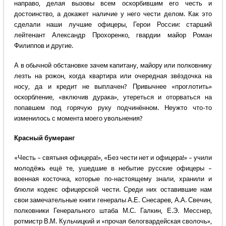
направо, делая вызовы всем оскорбившим его честь и
достоинство, а докажет наличие у него чести делом. Как это
сделали наши лучшие офицеры, Герои России: старший
лейтенант Александр Прохоренко, гвардии майор Роман
Филиппов и другие.
А в обычной обстановке зачем капитану, майору или полковнику
лезть на рожон, когда квартира или очередная звёздочка на
носу, да и кредит не выплачен? Привычнее «проглотить»
оскорбление, «включив дурака», утереться и оторваться на
попавшем под горячую руку подчинённом. Неужто что-то
изменилось с момента моего увольнения?
Красный бумеранг
«Честь – святыня офицера!», «Без чести нет и офицера!» – учили
молодёжь ещё те, ушедшие в небытие русские офицеры –
военная косточка, которые по-настоящему знали, хранили и
блюли кодекс офицерской чести. Среди них оставившие нам
свои замечательные книги генералы А.Е. Снесарев, А.А. Свечин,
полковники Генерального штаба М.С. Галкин, Е.Э. Месснер,
ротмистр В.М. Кульчицкий и «прочая белогвардейская сволочь»,