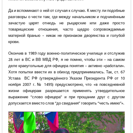
Да и вспоминают о ней от случая к случаю. К месту ли подобные
разговоры о чести там, где между начальником и подчинённым
зачастую царят отнюдь не рыцарские или даже просто
товарищеские отношения, часто щедро сопровождаемые
матерной бранью – никак не признаком дворянства и голубой
крови.
Окончив в 1989 году военно-политическое училище и отслужив
28 лет в ВС и ВВ МВД РФ, я не помню, чтобы эти – на самом
деле краеугольные для офицера понятия – активно «работали».
Хотя попытки ввести их в обиход предпринимались. Так, ст. 67
Устава ВС РФ (утверждённого Указом Президента РФ от 10
ноября 2007 г. № 1495) предусмотрено, что «в повседневной
жизни офицерам разрешается применять утвердительное
выражение “слово офицера” и при прощании друг с другом
допускается вместо слов “до свидания” говорить “честь имею”».