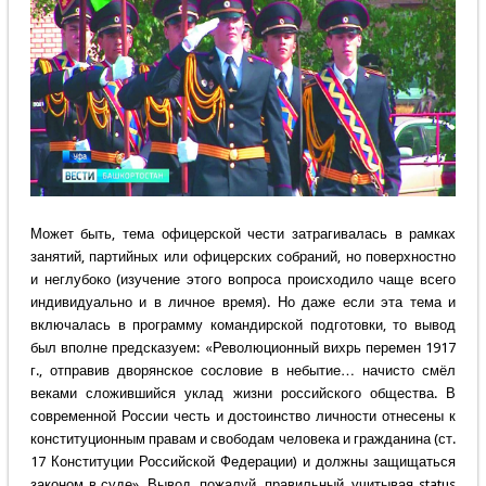
Может быть, тема офицерской чести затрагивалась в рамках
занятий, партийных или офицерских собраний, но поверхностно
и неглубоко (изучение этого вопроса происходило чаще всего
индивидуально и в личное время). Но даже если эта тема и
включалась в программу командирской подготовки, то вывод
был вполне предсказуем: «Революционный вихрь перемен 1917
г., отправив дворянское сословие в небытие… начисто смёл
веками сложившийся уклад жизни российского общества. В
современной России честь и достоинство личности отнесены к
конституционным правам и свободам человека и гражданина (ст.
17 Конституции Российской Федерации) и должны защищаться
законом в суде». Вывод, пожалуй, правильный, учитывая status