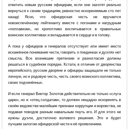
ответить новым русским офицерам, если они захотят реально
вернуться к своим традициям, ревностно искореняемым сто лет
назад! Ясно, что офицерская честь не вручается
новоиспечённому лейтенанту вместе с погонами и нагрудным
«поплавком», но кропотливо воспитывается в правильных
воинских коллективах и вкладывается в сердце и в голову.
А пока у офицеров и генералов отсутствует или имеет место
искажённое понимание чести, говорить о поединках и дуэлях нет
смысла. Все возникшие претензии и разногласия должны
решаться в судебном порядке. Кстати, в отличие от дворянства
европейского, русские дворяне и офицеры защищали не только
личную, но и родовую честь, честь своего воинского коллектива,
своих подчинённых.
И если генерал Виктор Золотов действительно не только «слуга
царю», но и «отец солдатам», то должен нещадно искоренять в
своём ведомстве малейшие признаки коррупции и воровства, не
подавая поводов разным навальным пнуть его. И для этого не
нужны дуэли, достаточно волевого решения. Это и будет
лучшим залогом офицерской чести и её проявлением.