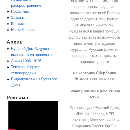
выходить в то время, когда
распространение
православные издания
Прайс лист
закрываются по всей России
Заказать
одно за другим. Увы, кризис
Контакты
не миновал никого. Мы
Наши баннеры
нуждаемся в вашей помощи.
Если у вас есть возможность
Архив
внести лепту в издание
Русский Дом будущее
журнала «Русский Дом», то
вырастает из прошлого
проще всего это сделать,
Архив 2008 -2026
переведя деньги
Текстовый архив
на карточку Сбербанка
телепередачи
№ 4279 3800 3976 0337
Видеоколлекция Русского
Дома
Также у нас есть расчётный
счёт:
Реклама
Организация «Русский Дом»,
ИНН 7702365862, КПП
770201001, Московский банк
Сбербанка России ОАО г.