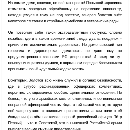
На самом деле, конечно, не всё так просто! Попыткой «красиво»
отомстить заведомо обречённому на поражение оппоненту,
находящемуся к тому же под арестом, генерал Золотов внёс
некоторое смятение в стройные армейские и ветеранские ряды.
Он позволил себе такой экстравагантный поступок, словно
позабыв, где и в каком времени живёт, ведь дуэль, поединок –
привилегия исключительно дворянcкая. Но даже высокий чин
генерала и директорская должность не дают ему не
предусмотренного законами РФ дворянства! И вряд ли тут
помогут инициативы думцев, в авральном порядке бросившихся
принимать новый «дуэльный кодекс чести».
Во-вторых, Золотов всю жизнь служил в органах безопасности,
где в сугубо рафинированных офицерских коллективах,
вероятно, складывались особые, щепетильные отношения. Но
боюсь, что у его армейских коллег сложилось иное понимание
попранной офицерской чести. Ведь о той самой чести, которую
всё чаще путают с воинским приветствием, а там паче о её
блюдении (на чём настаивал первый российский офицер Пётр
Первый) – что в Советской, что в нынешней Российской армии
имеются весьма смутные представления.