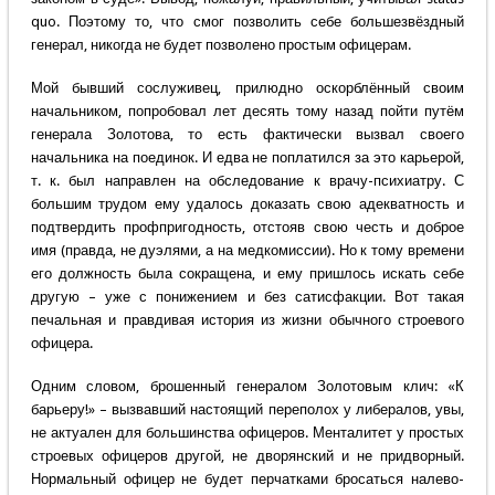
quo. Поэтому то, что смог позволить себе большезвёздный
генерал, никогда не будет позволено простым офицерам.
Мой бывший сослуживец, прилюдно оскорблённый своим
начальником, попробовал лет десять тому назад пойти путём
генерала Золотова, то есть фактически вызвал своего
начальника на поединок. И едва не поплатился за это карьерой,
т. к. был направлен на обследование к врачу-психиатру. С
большим трудом ему удалось доказать свою адекватность и
подтвердить профпригодность, отстояв свою честь и доброе
имя (правда, не дуэлями, а на медкомиссии). Но к тому времени
его должность была сокращена, и ему пришлось искать себе
другую – уже с понижением и без сатисфакции. Вот такая
печальная и правдивая история из жизни обычного строевого
офицера.
Одним словом, брошенный генералом Золотовым клич: «К
барьеру!» – вызвавший настоящий переполох у либералов, увы,
не актуален для большинства офицеров. Менталитет у простых
строевых офицеров другой, не дворянский и не придворный.
Нормальный офицер не будет перчатками бросаться налево-