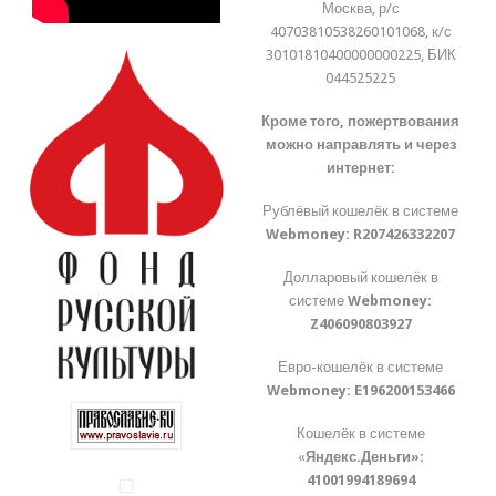
Москва, р/с
40703810538260101068, к/с
30101810400000000225, БИК
044525225
Кроме того, пожертвования
можно направлять и через
интернет:
Рублёвый кошелёк в системе
Webmoney:
R207426332207
Долларовый кошелёк в
системе
Webmoney:
Z406090803927
Евро-кошелёк в системе
Webmoney:
E196200153466
Кошелёк в системе
«
Яндекс.Деньги»:
41001994189694