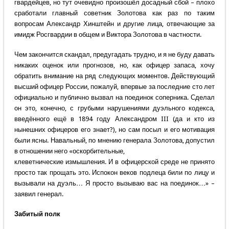
гвардейцев, но тут очевидно произошёл досадный сбой – плохо
сработали главный советник Золотова как раз по таким
вопросам Александр Хинштейн и другие лица, отвечающие за
имидж Росгвардии в общем и Виктора Золотова в частности.
Чем закончится скандал, предугадать трудно, и я не буду давать
никаких оценок или прогнозов, но, как офицер запаса, хочу
обратить внимание на ряд следующих моментов. Действующий
высший офицер России, пожалуй, впервые за последние сто лет
официально и публично вызвал на поединок соперника. Сделал
он это, конечно, с грубыми нарушениями дуэльного кодекса,
введённого ещё в 1894 году Александром III (да и кто из
нынешних офицеров его знает?), но сам посыл и его мотивация
были ясны. Навальный, по мнению генерала Золотова, допустил
в отношении него «оскорбительные,
клеветнические измышления. И в офицерской среде не принято
просто так прощать это. Испокон веков подлеца били по лицу и
вызывали на дуэль… Я просто вызываю вас на поединок…» –
заявил генерал.
Забитый полк