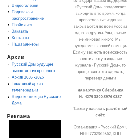
Благодаря вашей поддержке
Видеогалерея
«Русский Дом» продолжает
Подписка и
выходить в то время, когда
распространение
православные издания
Прайс лист
закрываются по всей России
Заказать
одно за другим. Увы, кризис
Контакты
не миновал никого. Мы
Наши баннеры
нуждаемся в вашей помощи.
Если у вас есть возможность
Архив
внести лепту в издание
Русский Дом будущее
журнала «Русский Дом», то
вырастает из прошлого
проще всего это сделать,
Архив 2008 -2026
переведя деньги
Текстовый архив
на карточку Сбербанка
телепередачи
№ 4279 3800 3976 0337
Видеоколлекция Русского
Дома
Также у нас есть расчётный
счёт:
Реклама
Организация «Русский Дом»,
ИНН 7702365862, КПП