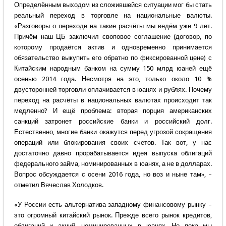
Определённым выходом из сложившейся ситуации мог бы стать
реальный переход в торговле на национальные валюты.
«Разговоры о переходе на такие расчёты мы ведём уже 9 лет.
Причём наш ЦБ заключил своповое соглашение (договор, по
которому продаётся актив и одновременно принимается
обязательство выкупить его обратно по фиксированной цене) с
Китайским народным банком на сумму 150 млрд юаней ещё
осенью 2014 года. Несмотря на это, только около 10 %
двусторонней торговли оплачивается в юанях и рублях. Почему
переход на расчёты в национальных валютах происходит так
медленно? И ещё проблема: вторая порция американских
санкций затронет российские банки и российский долг.
Естественно, многие банки окажутся перед угрозой сокращения
операций или блокирования своих счетов. Так вот, у нас
достаточно давно прорабатывается идея выпуска облигаций
федерального займа, номинированных в юанях, а не в долларах.
Вопрос обсуждается с осени 2016 года, но воз и ныне там», –
отметил Вячеслав Холодков.
«У России есть альтернатива западному финансовому рынку –
это огромный китайский рынок. Прежде всего рынок кредитов,
облигаций и акций, номинированных в юанях. Но пока мы