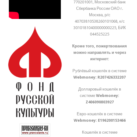
770201001, Московский банк
Сбербанка России ОАО г.
Москва, р/с
40703810538260101068, к/с
30101810400000000225, БИК
044525225
Кроме того, пожертвования
можно направлять и через
интернет:
Рублёвый кошелёк в системе
Webmoney:
R207426332207
Долларовый кошелёк в
системе
Webmoney:
Z406090803927
Евро-кошелёк в системе
Webmoney:
E196200153466
Кошелёк в системе