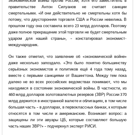
экономической войны против России, хотя его заместитель в
правительстве Антон Силуанов не считает санкции
смертельными. «И они действительно не смертельны хотя бы
потому, что двусторонняя торговля США и России невелика. В
прошлом году она составила всего 23 млрд долларов. Поэтому
даже полное прекращение этой торговли не будет смертельным
ударом для нашей страны», – констатировал экономист-
международник.
Он также отметил, что заявление об «экономической войне»
даже несколько запоздало. «Это было понятно большинству
серьёзных экономистов и политиков ещё 4 года тому назад,
вместе с первыми санкциями от Вашингтона. Между тем пока
далеко не во всех российских ведомствах понимают, что мы
находимся в состоянии экономической войны. В частности, из
460 млрд долларов золотовалютных резервов (ЗВР) России 370
млрд держится в иностранной валюте и облигациях, в том числе
большая часть – в долларах, в первоклассных банках, к которым
относятся в том числе и американские. Возникает вопрос: а
защищены ли эти авуары ЦБ, которые составляют большую
часть наших ЗВР?» – подчеркнул эксперт РИСИ.