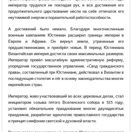
император трудился не покладая рук, и все достижения его
продолжительного царствования несли на себе отпечаток его
неутомимой энергии и поразительной работоспособности.
А достижений было немало. Благодаря многочисленным
военным кампаниям Юстиниан расширил границы империи в
Европе и Африке. Он вернул земли, утраченные его
предшественниками, и приобрёл новые. В период Юстиниана
Византийская империя достигла своих максимальных размеров.
Император провёл масштабную административную реформу,
упорядочив государственное управление. «Свод гражданского
права», составленный при Юстиниане, действовал в Византии в
последующие столетия и лёг в основу законодательства многих
европейских стран.
Император, живо участвовавший во всех церковных делах, стал
инициатором созыва пятого Вселенского собора в 535 году,
установил обязательное празднование многих двунадесятых
праздников, разработал идеологию православного государства
и принцип симфонии светской и духовной власти.