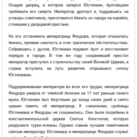
Осадив дворец, в котором заперся Юстиниан, бунтовщики
требовали его смерти. Император дрогнул и, поддавшись на
уговоры советников, приготовился бежать из города на корабле,
стоявшем у дворцовой пристани.
Но его остановила императрица Феодора, которая отказалась
бежать, проявив смелость в этих трагических обстоятельствах.
Собравшись с духом, Юстиниан подавил бунт и восстановил
порядок в городе. В том же году сохранивший престол
император приступил к строительству своей Великой Церкви, а
страна вступила на путь развития, открывшего «эпоху
Юстиниана».
Поддерживавшая императора во всех его трудах, императрица
Феодора умерла от тяжёлой болезни на 17 лет раньше своего
мужа. Юстиниан был безутешен до конца своих дней и свято
хранил память об императрице. К сожалению, гробницы
Юстиниана и Феодоры не сохранились. Они были погребены в
константинопольской церкви Святых Апостолов, которую
разрушили турки-османы. Однако самым лучшим памятником
святым императору Юстиниану и императрице Феодоре служит