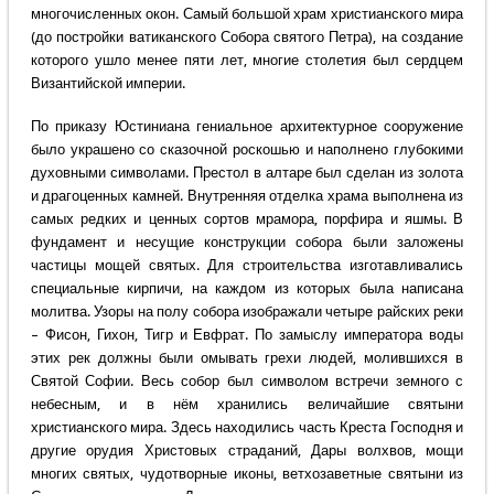
многочисленных окон. Самый большой храм христианского мира
(до постройки ватиканского Собора святого Петра), на создание
которого ушло менее пяти лет, многие столетия был сердцем
Византийской империи.
По приказу Юстиниана гениальное архитектурное сооружение
было украшено со сказочной роскошью и наполнено глубокими
духовными символами. Престол в алтаре был сделан из золота
и драгоценных камней. Внутренняя отделка храма выполнена из
самых редких и ценных сортов мрамора, порфира и яшмы. В
фундамент и несущие конструкции собора были заложены
частицы мощей святых. Для строительства изготавливались
специальные кирпичи, на каждом из которых была написана
молитва. Узоры на полу собора изображали четыре райских реки
– Фисон, Гихон, Тигр и Евфрат. По замыслу императора воды
этих рек должны были омывать грехи людей, молившихся в
Святой Софии. Весь собор был символом встречи земного с
небесным, и в нём хранились величайшие святыни
христианского мира. Здесь находились часть Креста Господня и
другие орудия Христовых страданий, Дары волхвов, мощи
многих святых, чудотворные иконы, ветхозаветные святыни из