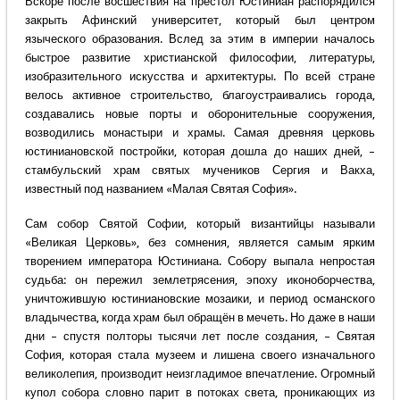
Вскоре после восшествия на престол Юстиниан распорядился
закрыть Афинский университет, который был центром
языческого образования. Вслед за этим в империи началось
быстрое развитие христианской философии, литературы,
изобразительного искусства и архитектуры. По всей стране
велось активное строительство, благоустраивались города,
создавались новые порты и оборонительные сооружения,
возводились монастыри и храмы. Самая древняя церковь
юстиниановской постройки, которая дошла до наших дней, –
стамбульский храм святых мучеников Сергия и Вакха,
известный под названием «Малая Святая София».
Сам собор Святой Софии, который византийцы называли
«Великая Церковь», без сомнения, является самым ярким
творением императора Юстиниана. Собору выпала непростая
судьба: он пережил землетрясения, эпоху иконоборчества,
уничтожившую юстиниановские мозаики, и период османского
владычества, когда храм был обращён в мечеть. Но даже в наши
дни – спустя полторы тысячи лет после создания, – Святая
София, которая стала музеем и лишена своего изначального
великолепия, производит неизгладимое впечатление. Огромный
купол собора словно парит в потоках света, проникающих из