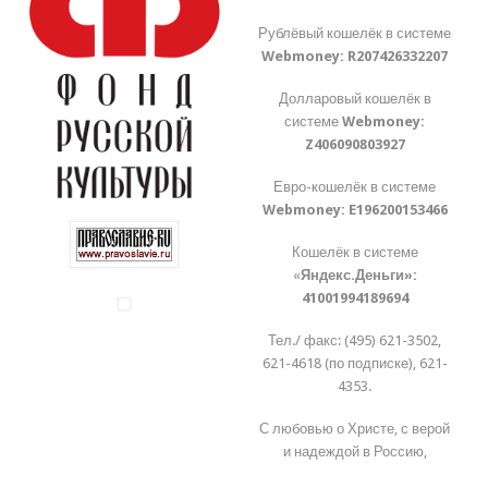
Рублёвый кошелёк в системе
Webmoney:
R207426332207
Долларовый кошелёк в
системе
Webmoney:
Z406090803927
Евро-кошелёк в системе
Webmoney:
E196200153466
Кошелёк в системе
«
Яндекс.Деньги»:
41001994189694
Тел./ факс: (495) 621-3502,
621-4618 (по подписке), 621-
4353.
С любовью о Христе, с верой
и надеждой в Россию,