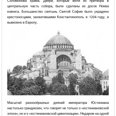
Соломонова храма. Двери, которые вели из притвора в
центральную часть собора, были сделаны из досок Ноева
ковчега. Большинство святынь Святой Софии было украдено
крестоносцами, захватившими Константинополь в 1204 году, и
вывезено в Европу.
Масштаб разнообразных деяний императора Юстиниана
настолько грандиозен, что говорят не только о «юстиниановской
эпохе», но и о «юстиниановской цивилизации». Недаром на одной