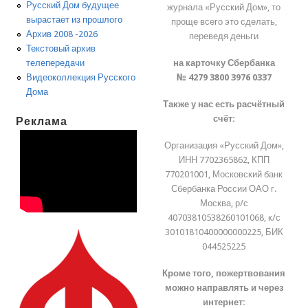
Русский Дом будущее
журнала «Русский Дом», то
вырастает из прошлого
проще всего это сделать,
Архив 2008 -2026
переведя деньги
Текстовый архив
на карточку Сбербанка
телепередачи
№ 4279 3800 3976 0337
Видеоколлекция Русского
Дома
Также у нас есть расчётный
счёт:
Реклама
Организация «Русский Дом»,
ИНН 7702365862, КПП
770201001, Московский банк
Сбербанка России ОАО г.
Москва, р/с
40703810538260101068, к/с
30101810400000000225, БИК
044525225
Кроме того, пожертвования
можно направлять и через
интернет: