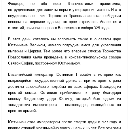
Феодоре, но обо всех благочестивых правителях,
потрудившихся для защиты веры и утверждения истины. И это
неудивительно – чин Торжества Православия стал победным
венцом на вершине здания, которое строилось более пяти
столетий, начиная с первого Вселенского собора 325 года.
В этот день хотелось бы вспомнить также и о святом царе
Юстиниане Великом, немало потрудившемся для укрепления
империи и Церкви. Тем более что впервые служба Торжества
Православия была проведена в константинопольском соборе
Святой Софии, построенном Юстинианом.
Византийский император Юстиниан I вошёл в историю как
выдающийся государственный деятель, при котором страна
достигла высочайшего подъёма во всех сферах. Выходец из
простой семьи, Юстиниан приблизился к трону благодаря
своему бездетному дяде Юстину, который был одним из
«солдатских императоров» – полководцев, возведённых на
престол армией.
Юстиниан стал императором после смерти дяди в 527 году и
правил страной чрезвычайно долго – целых 38 лет. Все эти годы