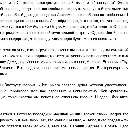
ался и я. С тех пор в каждом деле я заботился и о “Господнем”. Это 
ё решение, когда я не поколебался покинуть моих детей круглыми си
ой врачебный долг до конца, как Авраам не поколебался по требованию 
своего единственного сына. И я твёрдо верю, что так же, как Бог спас то
 моих деток и Сам будет им Отцом. Но я не знаю, в чём положит Он их с
е страдания не теряют своей мучительной остроты. Однако Иов больше
ё могу выдержать, что Господу Богу угодно будет мне низпослать…»
трела он упал, и из нагрудного кармана выпал и отлетел в угол бумажны
а «хлам» остался в подвале, где жестоко убивали всю царскую семью и и
вну Демидову, Иоанна Михайловича Харитонова, Алексия Егоровича Тру
Боткина. Его недописанное письмо после взятия Екатеринбурга 
ами.
 Златоуст говорит: «Нет ничего светлее души, которая удостоилась
либо кажущееся для нас страшным и невыносимым. Как крещаемы
щие мученичество омываются собственною кровью. И здесь Дух вита
ляться в историю последних месяцев жизни царской семьи. Вокруг го
трусость, измена, ложь. Тех, кто мучил и убивал, – много, и кто предал – м
 кто остался верен до конца, был врач Евгений Сергеевич Боткин. Цар