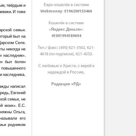
Евро-кошелёк в системе
ым, твёрдым и
Webmoney:
E196200153466
евики. И тоже
Кошелёк в системе
«
Яндекс.Деньги»:
рской семьи.
41001994189694
оторый был на
Царском Селе.
Тел./ факс: (495) 621-3502, 621-
ты никогда не
4618 (по подписке), 621-4353.
и наследник».
Он был болен
С любовью о Христе, с верой и
 повышенного
надеждой в Россию,
и наследника.
Редакция «РД»
нажды написал
редь, Евгений
кой семьи, не
й моих». Е.С.
княжны Ольга,
называли его
емьи родником