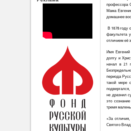
профессора С
Мама Евгения
домашнее вос
В 1878 году 
факультета у
отличием её 
Имя Евгений 
долгу и Хрис
начал в 21 
Безпредельн
периода Русс
такой мере 
подвергался, 
не дразнил с
это сознани
тремя малень
«За отличия,
Святого Влади