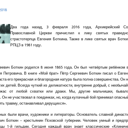
2018
Два года назад, 3 февраля 2016 года, Архиерейский Со
Православной Церкви причислил к лику святых праведн
страстотерпца Евгения Боткина. Также в лике святых врач Ботк
РПЦЗ в 1981 году.
еевич Боткин родился 8 июня 1865 года. Он был четвёртым ребёнком 
я Петровича. В книге «Мой брат» Пётр Сергеевич Боткин писал о Евген
аста его прекрасная и благородная натура была полна совершенства. Он н
гих детей. Всегда чуткий из деликатности, внутренне добрый, с необычай
жас от любой схватки или драки. Мы, другие мальчишки, бывал
 Он не участвовал в поединках, но, когда кулачный бой принимал опасный
ить травму, останавливал дерущихся».
ных были врачи, художники и литераторы. Основатель славной династ
ич Боткин – крестьянин Псковской губернии. Человек умный и предп
цы 1-й гильдии. Сегодня каждый врач знает классические «Клиниче