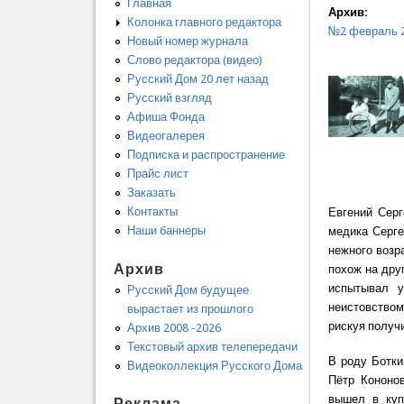
Главная
Архив:
Колонка главного редактора
№2 февраль 
Новый номер журнала
Слово редактора (видео)
Русский Дом 20 лет назад
Русский взгляд
Афиша Фонда
Видеогалерея
Подписка и распространение
Прайс лист
Заказать
Контакты
Евгений Серг
Наши баннеры
медика Серге
нежного возр
Архив
похож на дру
испытывал у
Русский Дом будущее
неистовством.
вырастает из прошлого
рискуя получ
Архив 2008 -2026
Текстовый архив телепередачи
В роду Ботки
Видеоколлекция Русского Дома
Пётр Кононов
вышел в куп
Реклама