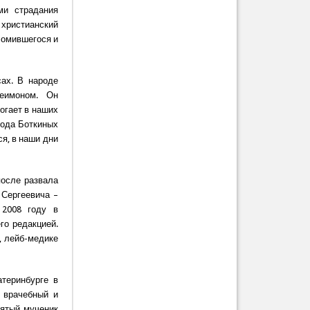
ми страдания
 христианский
сломившегося и
сах. В народе
еимоном. Он
могает в наших
рода Боткиных
ся, в наши дни
после развала
 Сергеевича –
 2008 году в
го редакцией.
, лейб-медике
теринбурге в
 врачебный и
вятый мученик