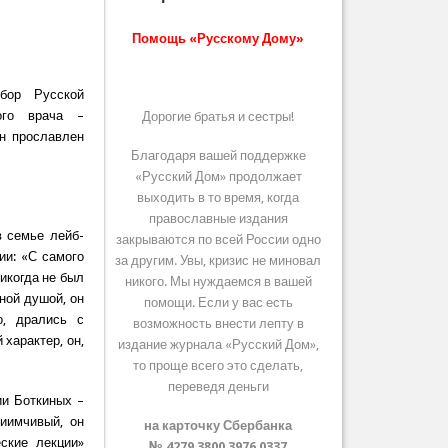
Помощь «Русскому Дому»
бор Русской
ого врача –
Дорогие братья и сестры!
ин прославлен
Благодаря вашей поддержке
«Русский Дом» продолжает
выходить в то время, когда
православные издания
в семье лейб-
закрываются по всей России одно
ии: «С самого
за другим. Увы, кризис не миновал
икогда не был
никого. Мы нуждаемся в вашей
ной душой, он
помощи. Если у вас есть
о, дрались с
возможность внести лепту в
 характер, он,
издание журнала «Русский Дом»,
то проще всего это сделать,
переведя деньги
ии Боткиных –
риимчивый, он
на карточку Сбербанка
ские лекции»
№ 4279 3800 3976 0337