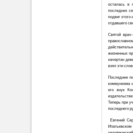
осталась в 
последних се
подвиг этого 
отдавшего сво
Святой врач-
православн
действительно
жизненных пр
начертан деви
взял эти сло
Последнее пи
коммунизма и
его внук Ко
издательстве
Теперь при у
последнего ру
Евгений Сер
Ипатьевском
человеческий