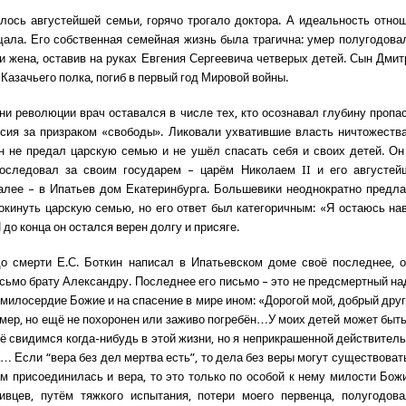
алось августейшей семьи, горячо трогало доктора. А идеальность отно
ала. Его собственная семейная жизнь была трагична: умер полугодова
и жена, оставив на руках Евгения Сергеевича четверых детей. Сын Дмит
Казачьего полка, погиб в первый год Мировой войны.
ни революции врач оставался в числе тех, кто осознавал глубину пропас
сия за призраком «свободы». Ликовали ухватившие власть ничтожества
н не предал царскую семью и не ушёл спасать себя и своих детей. Он
последовал за своим государем – царём Николаем II и его августей
алее – в Ипатьев дом Екатеринбурга. Большевики неоднократно предл
окинуть царскую семью, но его ответ был категоричным: «Я остаюсь на
 до конца он остался верен долгу и присяге.
о смерти Е.С. Боткин написал в Ипатьевском доме своё последнее, 
сьмо брату Александру. Последнее его письмо – это не предсмертный на
 милосердие Божие и на спасение в мире ином: «Дорогой мой, добрый дру
умер, но ещё не похоронен или заживо погребён…У моих детей может быть
ё свидимся когда-нибудь в этой жизни, но я неприкрашенной действител
… Если “вера без дел мертва есть”, то дела без веры могут существоват
ам присоединилась и вера, то это только по особой к нему милости Бож
ивцев, путём тяжкого испытания, потери моего первенца, полугодов