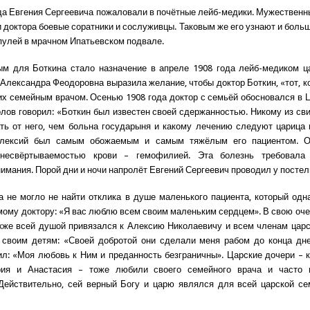
ода Евгения Сергеевича пожаловали в почётные лейб-медики. Мужественн
 доктора боевые соратники и сослуживцы. Таковым же его узнают и больш
 пулей в мрачном Ипатьевском подвале.
м для Боткина стало назначение в апреле 1908 года лейб-медиком ца
Александра Феодоровна выразила желание, чтобы доктор Боткин, «тот, к
 их семейным врачом. Осенью 1908 года доктор с семьёй обосновался в 
лов говорил: «Боткин был известен своей сдержанностью. Никому из сви
ть от него, чем больна государыня и какому лечению следуют царица 
лексий был самым обожаемым и самым тяжёлым его пациентом. 
несвёртываемостью крови – гемофилией. Эта болезнь требовала
нимания. Порой дни и ночи напролёт Евгений Сергеевич проводил у постел
а не могло не найти отклика в душе маленького пациента, который од
ому доктору: «Я вас люблю всем своим маленьким сердцем». В свою оче
кже всей душой привязался к Алексию Николаевичу и всем членам царс
 своим детям: «Своей добротой они сделали меня рабом до конца дне
ил: «Моя любовь к Ним и преданность безграничны». Царские дочери – 
рия и Анастасия – тоже любили своего семейного врача и часто 
Действительно, сей верный Богу и царю являлся для всей царской с