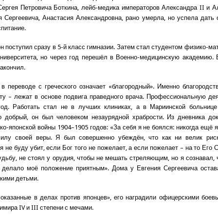
ергея Петровича Боткина, лейб-медика императоров Александра II и Ал
 Сергеевича, Анастасия Александровна, рано умерла, но успела дать
питание.
он поступил сразу в 5-й класс гимназии. Затем стал студентом физико-ма
ниверситета, но через год перешёл в Военно-медицинскую академию. 
закончил.
в переводе с греческого означает «благородный». Именно благородст
ту – лежат в основе подвига праведного врача. Профессиональную де
год. Работать стал не в лучших клиниках, а в Мариинской больнице
о добрый, он был человеком незаурядной храбрости. Из дневника док
ко-японской войны 1904–1905 годов: «За себя я не боялся: никогда ещё 
силу своей веры. Я был совершенно убеждён, что как ни велик риск
я не буду убит, если Бог того не пожелает, а если пожелает – на то Его 
удьбу, не стоял у орудия, чтобы не мешать стреляющим, но я сознавал, ч
е делало моё положение приятным». Дома у Евгения Сергеевича остав
кими детьми.
 оказанные в делах против японцев», его наградили офицерскими бое
мира IV и III степени с мечами.