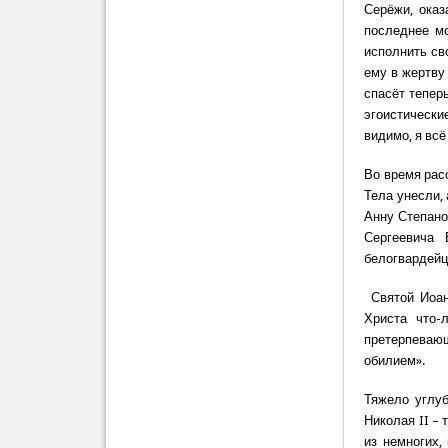
Серёжи, оказ
последнее мо
исполнить св
ему в жертву 
спасёт теперь
эгоистически
видимо, я вс
Во время расс
Тела унесли, 
Анну Степано
Сергеевича 
белогвардейц
Святой Иоанн
Христа что-
претерпеваю
обилием».
Тяжело углуб
Николая II – 
из немногих,