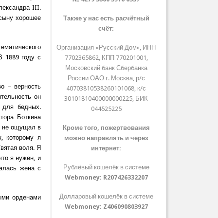
ександра III.
 сыну хорошее
Также у нас есть расчётный
счёт:
тематического
Организация «Русский Дом», ИНН
В 1889 году с
7702365862, КПП 770201001,
Московский банк Сбербанка
России ОАО г. Москва, р/с
во – верность
40703810538260101068, к/с
ятельность он
30101810400000000225, БИК
 для бедных.
044525225
тора Боткина
я не ощущал в
Кроме того, пожертвования
, которому я
можно направлять и через
Святая воля. Я
интернет:
то я нужен, и
Рублёвый кошелёк в системе
алась жена с
Webmoney:
R207426332207
Долларовый кошелёк в системе
выми орденами
Webmoney:
Z406090803927