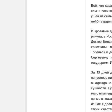
Всё, что кас
семьи восхищ
ушла из семь
лейб-гвардии 
В кровавые д
ринулась Рос
Доктор Ботки
христианин 
Тобольск и д
Сергеевичу п
государем». И
За 13 дней д
полуслове пи
а надежда на
сущности, я 
мы с ними ещ
прямо в глаза
из нас к дел
таких счастл