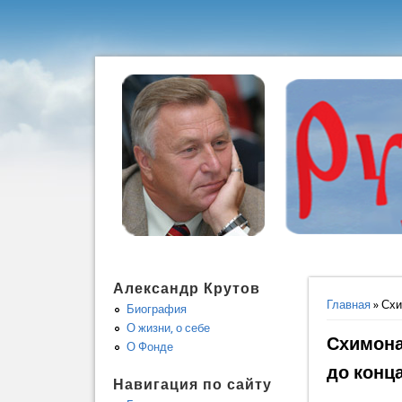
Александр Крутов
Вы здес
Главная
» Сх
Биография
О жизни, о себе
Схимона
О Фонде
до конц
Навигация по сайту