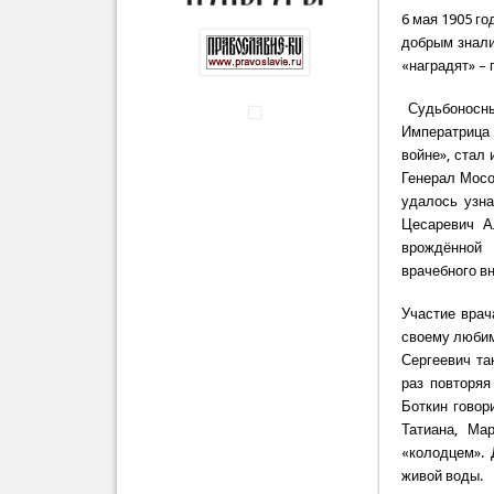
6 мая 1905 г
добрым знали
«наградят» –
Судьбоносны
Императрица 
войне», стал
Генерал Мосо
удалось узна
Цесаревич А
врождённой 
врачебного в
Участие врач
своему любим
Сергеевич та
раз повторяя
Боткин говор
Татиана, Ма
«колодцем». 
живой воды.