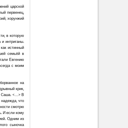
шений царской
лый первенец,
рий, хорунжий
ти, в которую
 и интриганы.
 как истинный
шей семьёй в
агали Евгению
всегда с моим
оборванное на
дрывный крик,
г Саша. <…> В
 надежда, что
ьности смотрю
ь. И если кому
ией. Одним из
алого сыночка