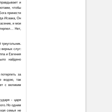
оправдывает и
ротами, чтобы
Бога принести
гда Исаака, Он
пасение, и мои
 терпел… Нет,
й треугольник.
х верных слуг:
ппа и Евгения
было найдено
 потерпеть за
е водою, так
ет с великим
сударя – царя
ного. Но одним
ская семья не