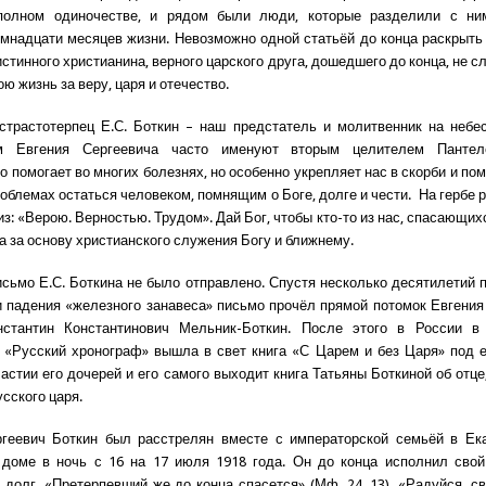
полном одиночестве, и рядом были люди, которые разделили с ни
мнадцати месяцев жизни. Невозможно одной статьёй до конца раскрыть
истинного христианина, верного царского друга, дошедшего до конца, не 
ю жизнь за веру, царя и отечество.
страстотерпец Е.С. Боткин – наш предстатель и молитвенник на небе
ом Евгения Сергеевича часто именуют вторым целителем Пантел
 помогает во многих болезнях, но особенно укрепляет нас в скорби и по
облемах остаться человеком, помнящим о Боге, долге и чести. На гербе 
з: «Верою. Верностью. Трудом». Дай Бог, чтобы кто-то из нас, спасающих
ва за основу христианского служения Богу и ближнему.
сьмо Е.С. Боткина не было отправлено. Спустя несколько десятилетий 
 падения «железного занавеса» письмо прочёл прямой потомок Евгения
нстантин Константинович Мельник-Боткин. После этого в России в
 «Русский хронограф» вышла в свет книга «С Царем и без Царя» под е
частии его дочерей и его самого выходит книга Татьяны Боткиной об отце
сского царя.
геевич Боткин был расстрелян вместе с императорской семьёй в Ека
 доме в ночь с 16 на 17 июля 1918 года. Он до конца исполнил свой
 долг. «Претерпевший же до конца спасется» (Мф. 24, 13). «Радуйся, с