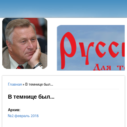
Вы здесь
Главная
» В темнице был...
В темнице был...
Архив:
№2 февраль 2018