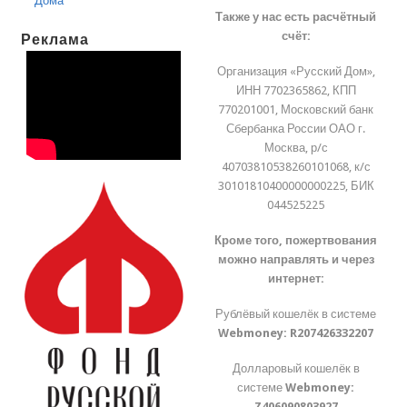
Дома
Также у нас есть расчётный
счёт:
Реклама
Организация «Русский Дом»,
ИНН 7702365862, КПП
770201001, Московский банк
Сбербанка России ОАО г.
Москва, р/с
40703810538260101068, к/с
30101810400000000225, БИК
044525225
Кроме того, пожертвования
можно направлять и через
интернет:
Рублёвый кошелёк в системе
Webmoney:
R207426332207
Долларовый кошелёк в
системе
Webmoney:
Z406090803927