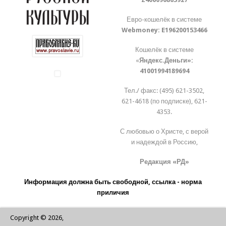
Евро-кошелёк в системе
Webmoney:
E196200153466
Кошелёк в системе
«
Яндекс.Деньги»:
41001994189694
Тел./ факс: (495) 621-3502,
621-4618 (по подписке), 621-
4353.
С любовью о Христе, с верой
и надеждой в Россию,
Редакция «РД»
Информация должна быть свободной, ссылка - норма
приличия
Copyright © 2026,