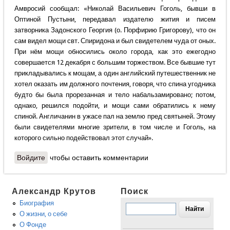
Амвросий сообщал: «Николай Васильевич Гоголь, бывши в
Оптиной Пустыни, передавал издателю жития и писем
затворника Задонского Георгия (о. Порфирию Григорову), что он
сам видел мощи свт. Спиридона и был свидетелем чуда от оных.
При нём мощи обносились около города, как это ежегодно
совершается 12 декабря с большим торжеством. Все бывшие тут
прикладывались к мощам, а один английский путешественник не
хотел оказать им должного почтения, говоря, что спина угодника
будто бы была прорезанная и тело набальзамировано; потом,
однако, решился подойти, и мощи сами обратились к нему
спиной. Англичанин в ужасе пал на землю пред святыней. Этому
были свидетелями многие зрители, в том числе и Гоголь, на
которого сильно подействовал этот случай».
Войдите
чтобы оставить комментарии
Александр Крутов
Поиск
Биография
О жизни, о себе
О Фонде