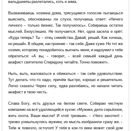
вальдшнепы разлетались, хоть и зима.
Вызваниваешь хозяина дома, трясущимся голосом пытаешься
выяснить, обоснованны ли слухи, получаешь ответ: «Ничего
личного – только бизнес. Так получилось». Собираешь остатки
мыслей. Безуспешно. Не получается. Нет, одна засела и орёт:
«Куда теперь? Ты – отец семейства. Давай, решай. Как хочешь,
но решай». В общем, настроение – так себе. Даже хуже. Но тот же
хозяин, которому понадобилось выгнать меня, и надоумил к тебе
обратиться: «А вы, – говорит, – всей семьёй каждый день
акафист святителю Спиридону читайте. Точно поможет».
Ныть, выть, жаловаться и обижаться – так себе удовольствие.
Тут делать что-то надо, причём быстро, хорошо и решительно.
Легко сказать! Через силу, едва разгибаясь, но начали читать
акафист в твою честь.
Слава Богу, есть друзья на белом свете. Собираю честную
компанию на всё удаляющейся кухне: «Мужики, дело серьёзное,
жить охота. Ваши мысли? И чтоб трезвые». – «Чего захотел! –
трезво ухмыльнулись мужики, но мысль изобразили сразу же. –
Тебе ж повезло, остолоп! У тебя в кои-то веки может свой дом