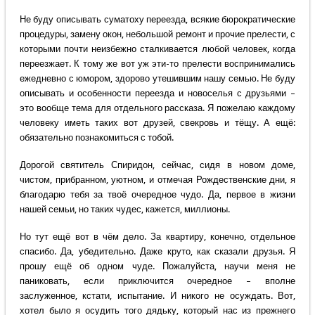
Не буду описывать суматоху переезда, всякие бюрократические
процедуры, замену окон, небольшой ремонт и прочие прелести, с
которыми почти неизбежно сталкивается любой человек, когда
переезжает. К тому же вот уж эти-то прелести воспринимались
ежедневно с юмором, здорово утешившим нашу семью. Не буду
описывать и особенности переезда и новоселья с друзьями –
это вообще тема для отдельного рассказа. Я пожелаю каждому
человеку иметь таких вот друзей, свекровь и тёщу. А ещё:
обязательно познакомиться с тобой.
Дорогой святитель Спиридон, сейчас, сидя в новом доме,
чистом, прибранном, уютном, и отмечая Рождественские дни, я
благодарю тебя за твоё очередное чудо. Да, первое в жизни
нашей семьи, но таких чудес, кажется, миллионы.
Но тут ещё вот в чём дело. За квартиру, конечно, отдельное
спасибо. Да, убедительно. Даже круто, как сказали друзья. Я
прошу ещё об одном чуде. Пожалуйста, научи меня не
паниковать, если приключится очередное – вполне
заслуженное, кстати, испытание. И никого не осуждать. Вот,
хотел было я осудить того дядьку, который нас из прежнего