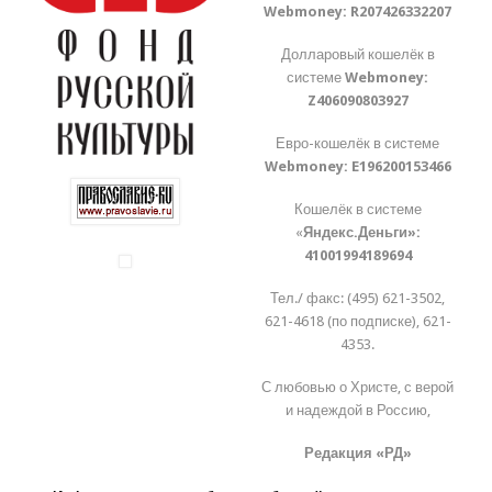
Webmoney:
R207426332207
Долларовый кошелёк в
системе
Webmoney:
Z406090803927
Евро-кошелёк в системе
Webmoney:
E196200153466
Кошелёк в системе
«
Яндекс.Деньги»:
41001994189694
Тел./ факс: (495) 621-3502,
621-4618 (по подписке), 621-
4353.
С любовью о Христе, с верой
и надеждой в Россию,
Редакция «РД»