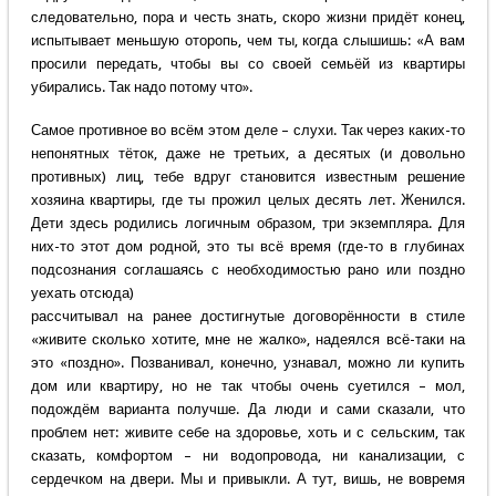
следовательно, пора и честь знать, скоро жизни придёт конец,
испытывает меньшую оторопь, чем ты, когда слышишь: «А вам
просили передать, чтобы вы со своей семьёй из квартиры
убирались. Так надо потому что».
Самое противное во всём этом деле – слухи. Так через каких-то
непонятных тёток, даже не третьих, а десятых (и довольно
противных) лиц, тебе вдруг становится известным решение
хозяина квартиры, где ты прожил целых десять лет. Женился.
Дети здесь родились логичным образом, три экземпляра. Для
них-то этот дом родной, это ты всё время (где-то в глубинах
подсознания соглашаясь с необходимостью рано или поздно
уехать отсюда)
рассчитывал на ранее достигнутые договорённости в стиле
«живите сколько хотите, мне не жалко», надеялся всё-таки на
это «поздно». Позванивал, конечно, узнавал, можно ли купить
дом или квартиру, но не так чтобы очень суетился – мол,
подождём варианта получше. Да люди и сами сказали, что
проблем нет: живите себе на здоровье, хоть и с сельским, так
сказать, комфортом – ни водопровода, ни канализации, с
сердечком на двери. Мы и привыкли. А тут, вишь, не вовремя