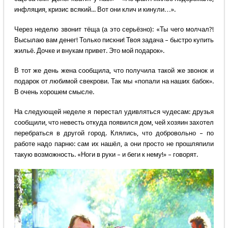
инфляция, кризис всякий... Вот они клич и кинули…».
Через неделю звонит тёща (а это серьёзно): «Ты чего молчал?!
Высылаю вам денег! Только пискни! Твоя задача – быстро купить
жильё. Дочке и внукам привет. Это мой подарок».
В тот же день жена сообщила, что получила такой же звонок и
подарок от любимой свекрови. Так мы «попали на наших бабок».
В очень хорошем смысле.
На следующей неделе я перестал удивляться чудесам: друзья
сообщили, что невесть откуда появился дом, чей хозяин захотел
перебраться в другой город. Клялись, что добровольно – по
работе надо парню: сам их нашёл, а они просто не прошляпили
такую возможность. «Ноги в руки – и беги к нему!» – говорят.