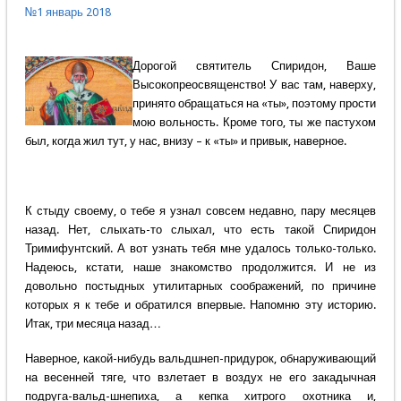
№1 январь 2018
Дорогой святитель Спиридон, Ваше
Высокопреосвященство! У вас там, наверху,
принято обращаться на «ты», поэтому прости
мою вольность. Кроме того, ты же пастухом
был, когда жил тут, у нас, внизу – к «ты» и привык, наверное.
К стыду своему, о тебе я узнал совсем недавно, пару месяцев
назад. Нет, слыхать-то слыхал, что есть такой Спиридон
Тримифунтский. А вот узнать тебя мне удалось только-только.
Надеюсь, кстати, наше знакомство продолжится. И не из
довольно постыдных утилитарных соображений, по причине
которых я к тебе и обратился впервые. Напомню эту историю.
Итак, три месяца назад…
Наверное, какой-нибудь вальдшнеп-придурок, обнаруживающий
на весенней тяге, что взлетает в воздух не его закадычная
подруга-вальд-шнепиха, а кепка хитрого охотника и,