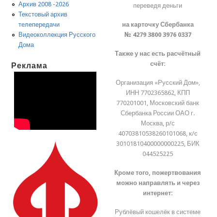
Архив 2008 -2026
переведя деньги
Текстовый архив
на карточку Сбербанка
телепередачи
№ 4279 3800 3976 0337
Видеоколлекция Русского
Дома
Также у нас есть расчётный
счёт:
Реклама
Организация «Русский Дом»,
ИНН 7702365862, КПП
770201001, Московский банк
Сбербанка России ОАО г.
Москва, р/с
40703810538260101068, к/с
30101810400000000225, БИК
044525225
Кроме того, пожертвования
можно направлять и через
интернет:
Рублёвый кошелёк в системе