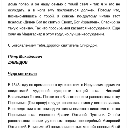
дома попёр, а он нашу семью с тобой свёл – так я ж его не
осуждать, а в ноги ему поклониться должен. Потому что,
познакомившись с тобой, я совсем по-другому читаю этот
псалом: «Дивен Бог во святых Своих, Бог Израилев». Спасибо за
такую новизну. Так что просьба моя касается неосуждения. Ещё
хочу на Мадагаскар в этом году, но лучше неосуждение.
С Богоявлением тебя, дорогой святитель Спиридон!
Пётр Михайлович
ДАВЫДОВ
Чудо святителя
В 1848 году во время своего путешествия в Иерусалим одним из
свидетелей чудесной сущности мощей стал Николай
Васильевич Гоголь. Позже он с благоговением рассказывал отцу
Порфирию (Григорову) о чуде, совершившемся у него на глазах.
Впоследствии этот эпизод из жизни великого писателя от отца
Порфирия стал известен братии Оптиной Пустыни. О нём
рассказывал своим духовным чадам преподобный Амвросий
Оптинский. В письме «О почитании святых мощей» преподобный