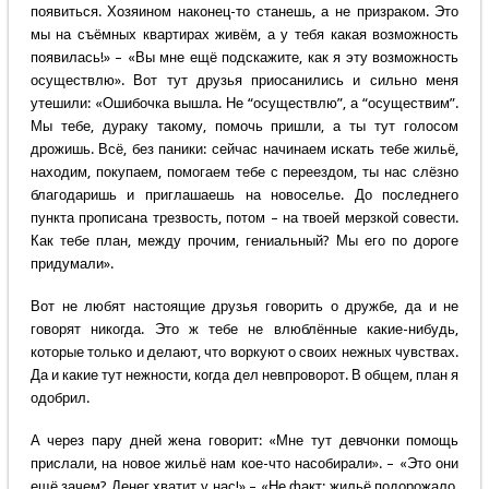
появиться. Хозяином наконец-то станешь, а не призраком. Это
мы на съёмных квартирах живём, а у тебя какая возможность
появилась!» – «Вы мне ещё подскажите, как я эту возможность
осуществлю». Вот тут друзья приосанились и сильно меня
утешили: «Ошибочка вышла. Не “осуществлю”, а “осуществим”.
Мы тебе, дураку такому, помочь пришли, а ты тут голосом
дрожишь. Всё, без паники: сейчас начинаем искать тебе жильё,
находим, покупаем, помогаем тебе с переездом, ты нас слёзно
благодаришь и приглашаешь на новоселье. До последнего
пункта прописана трезвость, потом – на твоей мерзкой совести.
Как тебе план, между прочим, гениальный? Мы его по дороге
придумали».
Вот не любят настоящие друзья говорить о дружбе, да и не
говорят никогда. Это ж тебе не влюблённые какие-нибудь,
которые только и делают, что воркуют о своих нежных чувствах.
Да и какие тут нежности, когда дел невпроворот. В общем, план я
одобрил.
А через пару дней жена говорит: «Мне тут девчонки помощь
прислали, на новое жильё нам кое-что насобирали». – «Это они
ещё зачем? Денег хватит у нас!» – «Не факт: жильё подорожало,