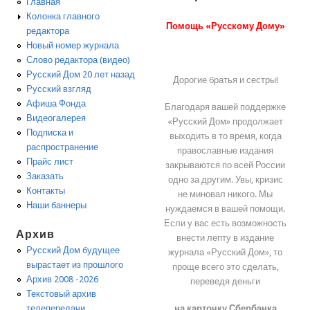
Главная
Колонка главного
Помощь «Русскому Дому»
редактора
Новый номер журнала
Слово редактора (видео)
Русский Дом 20 лет назад
Дорогие братья и сестры!
Русский взгляд
Афиша Фонда
Благодаря вашей поддержке
Видеогалерея
«Русский Дом» продолжает
Подписка и
выходить в то время, когда
распространение
православные издания
Прайс лист
закрываются по всей России
Заказать
одно за другим. Увы, кризис
Контакты
не миновал никого. Мы
Наши баннеры
нуждаемся в вашей помощи.
Если у вас есть возможность
Архив
внести лепту в издание
Русский Дом будущее
журнала «Русский Дом», то
вырастает из прошлого
проще всего это сделать,
Архив 2008 -2026
переведя деньги
Текстовый архив
на карточку Сбербанка
телепередачи