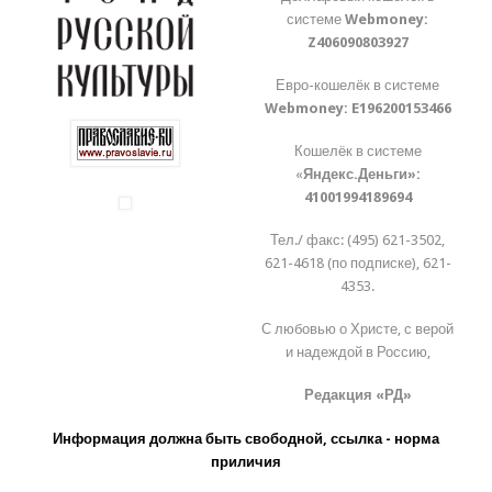
системе
Webmoney:
Z406090803927
Евро-кошелёк в системе
Webmoney:
E196200153466
Кошелёк в системе
«
Яндекс.Деньги»:
41001994189694
Тел./ факс: (495) 621-3502,
621-4618 (по подписке), 621-
4353.
С любовью о Христе, с верой
и надеждой в Россию,
Редакция «РД»
Информация должна быть свободной, ссылка - норма
приличия