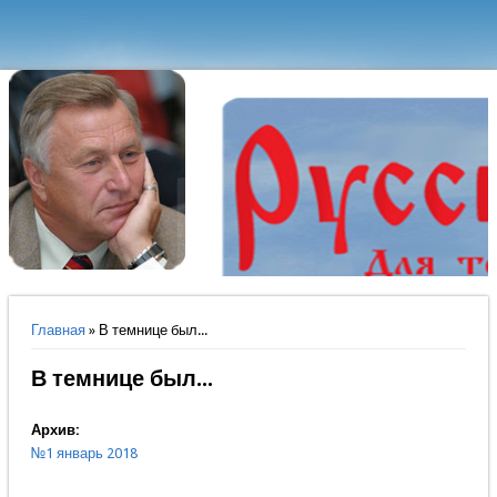
Вы здесь
Главная
» В темнице был...
В темнице был...
Архив:
№1 январь 2018