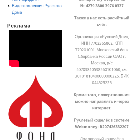
№ 4279 3800 3976 0337
Видеоколлекция Русского
Дома
Также у нас есть расчётный
счёт:
Реклама
Организация «Русский Дом»,
ИНН 7702365862, КПП
770201001, Московский банк
Сбербанка России ОАО г.
Москва, р/с
40703810538260101068, к/с
30101810400000000225, БИК
044525225
Кроме того, пожертвования
можно направлять и через
интернет:
Рублёвый кошелёк в системе
Webmoney:
R207426332207
Долларовый кошелёк в