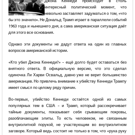
Джона Кеннеди происходит в столь
интересный политический момент, что
невольно заставляет задуматься о том, «что
бы это значило». Не Дональд Трамп играет в параллели событий
1963 года и нынешнего дня, а сама американская ситуация даёт
для этого все основания.
Однако эти документы не дадут ответа на один из главных
вопросов американской истории.
«Кто убил Джона Кеннеди?» – ещё долго будет оставаться без
внятного ответа. В официальную версию, что это сделал
одиночка Ли Харви Освальд, давно уже не верит большинство
американцев. Но привлечь внимание к убийству Кеннеди Трампу
имеет смысл по целому ряду причин.
Во-первых, убийство Кеннеди остаётся одной из самых
популярных тем в США – и Трамп, который рассекречивает
тайные документы, показывает себя срывающим покровы,
разоблачающим элиты. То есть человеком, не связанным
внутриэлитной порукой, не участвующим во внутриэлитном
заговоре. Который ведь состоит не только в том, что «рука руку