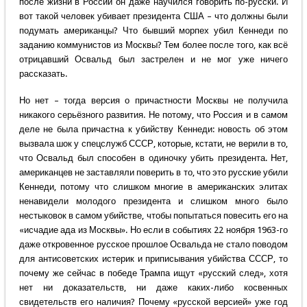
после жизни в России он даже научился говорить по-русски. И
вот такой человек убивает президента США – что должны были
подумать американцы? Что бывший морпех убил Кеннеди по
заданию коммунистов из Москвы? Тем более после того, как всё
отрицавший Освальд был застрелен и не мог уже ничего
рассказать.
Но нет – тогда версия о причастности Москвы не получила
никакого серьёзного развития. Не потому, что Россия и в самом
деле не была причастна к убийству Кеннеди: новость об этом
вызвала шок у спецслужб СССР, которые, кстати, не верили в то,
что Освальд был способен в одиночку убить президента. Нет,
американцев не заставляли поверить в то, что это русские убили
Кеннеди, потому что слишком многие в американских элитах
ненавидели молодого президента и слишком много было
нестыковок в самом убийстве, чтобы попытаться повесить его на
«исчадие ада из Москвы». Но если в событиях 22 ноября 1963-го
даже откровенное русское прошлое Освальда не стало поводом
для антисоветских истерик и приписывания убийства СССР, то
почему же сейчас в победе Трампа ищут «русский след», хотя
нет ни доказательств, ни даже каких-либо косвенных
свидетельств его наличия? Почему «русской версией» уже год