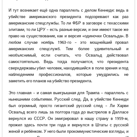
И тут возникает ещё одна параллель с делом Кеннеди: ведь в
убийстве американского президента подозревают как раз
американские спецслужбы. То ли ФБР в заговоре с техасскими
элитами, то ли ЦРУ – есть разные версии, и они имеют такое же
право на существование, как и версия «одиночки Освальда». В
любом случае ноябрь 1963-го – это мощнейший провал
американских спецслужб. Тем более удивительный и
необъяснимый, если считать, что Освальд действовал
самостоятельно. Ведь тогда получается, что президента
сверхдержавы убил человек, находившийся в поле зрения и под
наблюдением профессионалов, которые умудрились не
заметить его планов на убийство президента.
Это главная – и самая выигрышная для Трампа – параллель с
нынешними событиями. Русский след. Да, в убийстве Кеннеди
был огромный, просто гигантский русский след – Ли Харви
Освальд всего лишь за полтора года до выстрелов в Далласе
вернулся из СССР. Он эмигрировал в нашу страну в 1959-м,
прожил здесь почти три года и вернулся в Штаты с русской
женой и ребёнком. У него были прокоммунистические взгляды, и