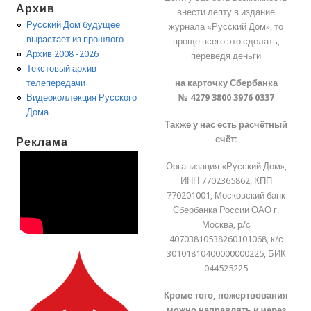
Архив
внести лепту в издание
Русский Дом будущее
журнала «Русский Дом», то
вырастает из прошлого
проще всего это сделать,
Архив 2008 -2026
переведя деньги
Текстовый архив
на карточку Сбербанка
телепередачи
№ 4279 3800 3976 0337
Видеоколлекция Русского
Дома
Также у нас есть расчётный
счёт:
Реклама
Организация «Русский Дом»,
ИНН 7702365862, КПП
770201001, Московский банк
Сбербанка России ОАО г.
Москва, р/с
40703810538260101068, к/с
30101810400000000225, БИК
044525225
Кроме того, пожертвования
можно направлять и через