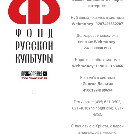
интернет:
Рублёвый кошелёк в системе
Webmoney:
R207426332207
Долларовый кошелёк в
системе
Webmoney:
Z406090803927
Евро-кошелёк в системе
Webmoney:
E196200153466
Кошелёк в системе
«
Яндекс.Деньги»:
41001994189694
Тел./ факс: (495) 621-3502,
621-4618 (по подписке), 621-
4353.
С любовью о Христе, с верой
и надеждой в Россию,