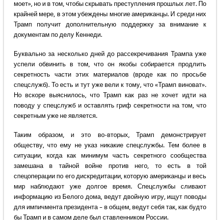
моет», но и в том, чтобы скрывать преступления прошлых лет. По
крайней мере, в этом убеждены многие американцы. И среди них
Трамп получит дополнительную поддержку за внимание к
документам по делу Кеннеди.
Буквально за несколько дней до рассекречивания Трампа уже
успели обвинить в том, что он якобы собирается продлить
секретность части этих материалов (вроде как по просьбе
спецслужб). То есть и тут уже вели к тому, что «Трамп виноват».
Но вскоре выяснилось, что Трамп как раз не хочет идти на
поводу у спецслужб и оставлять гриф секретности на том, что
секретным уже не является.
Таким образом, и это во-вторых, Трамп демонстрирует
обществу, что ему не указ никакие спецслужбы. Тем более в
ситуации, когда как минимум часть секретного сообщества
замешана в тайной войне против него, то есть в той
спецоперации по его дискредитации, которую американцы и весь
мир наблюдают уже долгое время. Спецслужбы сливают
информацию из Белого дома, ведут двойную игру, ищут поводы
для импичмента президента – в общем, ведут себя так, как будто
бы Трамп и в самом деле был ставленником России.