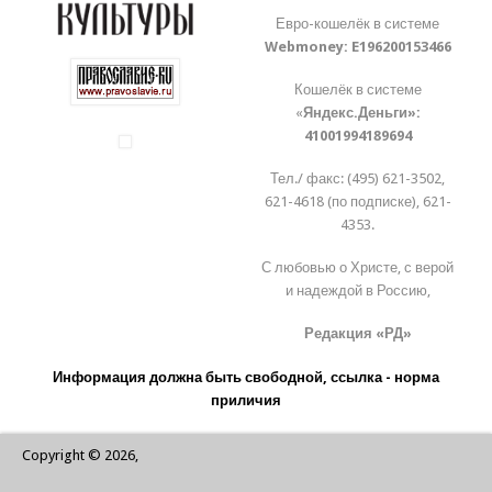
Евро-кошелёк в системе
Webmoney:
E196200153466
Кошелёк в системе
«
Яндекс.Деньги»:
41001994189694
Тел./ факс: (495) 621-3502,
621-4618 (по подписке), 621-
4353.
С любовью о Христе, с верой
и надеждой в Россию,
Редакция «РД»
Информация должна быть свободной, ссылка - норма
приличия
Copyright © 2026,