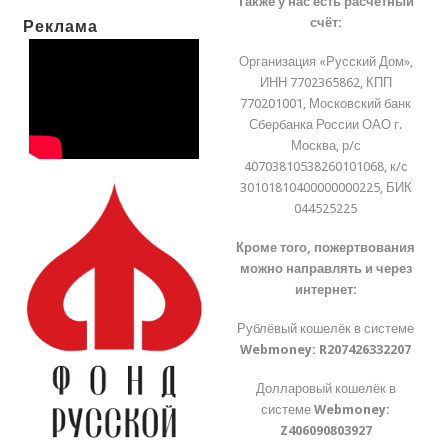
Также у нас есть расчётный
счёт:
Реклама
Организация «Русский Дом»,
ИНН 7702365862, КПП
770201001, Московский банк
Сбербанка России ОАО г.
Москва, р/с
40703810538260101068, к/с
30101810400000000225, БИК
044525225
Кроме того, пожертвования
можно направлять и через
интернет:
Рублёвый кошелёк в системе
Webmoney:
R207426332207
Долларовый кошелёк в
системе
Webmoney:
Z406090803927