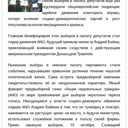
Чехии выборов в палату депутатов ещё раз
подтвердили общеевропейские тенденции:
идейное движение электората вправо,
потеря влияния социал-демократических партий и рост
популизма на волне миграционного кризиса.
Главным бенефициаром этих выборов в палату депутатов стал
лидер движения ANO, будущий премьер-министр Андрей Бабиш,
привлекающий внимание своим сходством с действующим
американским президентом Дональдом Трампом.
Нынешние выборы в нижнюю палату парламента стали
событием, нарушившим привычное рутинное течение чешской
политической жизни. Сама острота предвыборной кампании
свидетельствовала об их неоднозначном характере. Явный
фаворит предвыборной гонки «Акция недовольных граждан»
(ANO) по мере приближения дня выборов неуклонно теряла
голоса. Находящиеся у власти социал-демократы обвиняли
лидера ANO Андрея Бабиша в том, что он тунеядец и олигарх,
наживается на растущих ценах на масло, а будучи министром,
использовал служебное положение в пользу своей фирмы.
Прямо накануне выборов, 19 октября, Словацкий