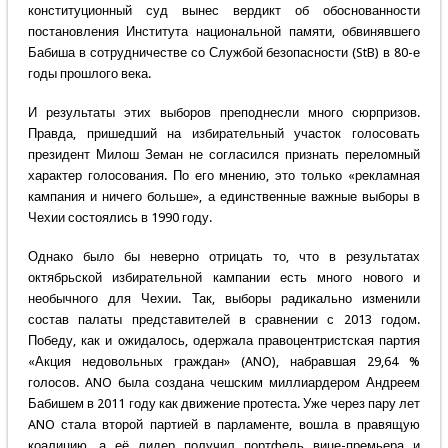
конституционный суд вынес вердикт об обоснованности
постановления Института национальной памяти, обвинявшего
Бабиша в сотрудничестве со Службой безопасности (StB) в 80-е
годы прошлого века.
И результаты этих выборов преподнесли много сюрпризов.
Правда, пришедший на избирательный участок голосовать
президент Милош Земан не согласился признать переломный
характер голосования. По его мнению, это только «рекламная
кампания и ничего больше», а единственные важные выборы в
Чехии состоялись в 1990 году.
Однако было бы неверно отрицать то, что в результатах
октябрьской избирательной кампании есть много нового и
необычного для Чехии. Так, выборы радикально изменили
состав палаты представителей в сравнении с 2013 годом.
Победу, как и ожидалось, одержала правоцентристская партия
«Акция недовольных граждан» (ANO), набравшая 29,64 %
голосов. ANO была создана чешским миллиардером Андреем
Бабишем в 2011 году как движение протеста. Уже через пару лет
ANO стала второй партией в парламенте, вошла в правящую
коалицию, а её лидер получил портфель вице-премьера и