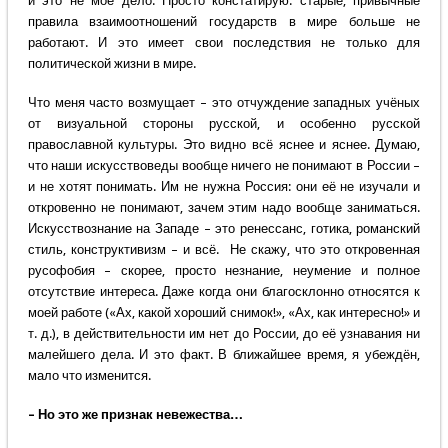
и это не моё дело. Просто констатирую: старые, привычные
правила взаимоотношений государств в мире больше не
работают. И это имеет свои последствия не только для
политической жизни в мире.
Что меня часто возмущает – это отчуждение западных учёных
от визуальной стороны русской, и особенно русской
православной культуры. Это видно всё яснее и яснее. Думаю,
что наши искусствоведы вообще ничего не понимают в России –
и не хотят понимать. Им не нужна Россия: они её не изучали и
откровенно не понимают, зачем этим надо вообще заниматься.
Искусствознание на Западе – это ренессанс, готика, романский
стиль, конструктивизм – и всё. Не скажу, что это откровенная
русофобия – скорее, просто незнание, неумение и полное
отсутствие интереса. Даже когда они благосклонно относятся к
моей работе («Ах, какой хороший снимок!», «Ах, как интересно!» и
т. д.), в действительности им нет до России, до её узнавания ни
малейшего дела. И это факт. В ближайшее время, я убеждён,
мало что изменится.
– Но это же признак невежества…