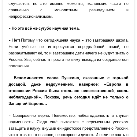
случаются, но это именно моменты, маленькие части по
сравнению с монолитным равнодушием и
непрофессионализмом.
– Но это всё же сугубо научная тема.
– Нет! Потому что сегодняшняя наука – это завтрашняя школа.
Если учёные не интересуются определённой темой, не
разрабатывают её, то и завтрашние дети ничего не будут знать о
России. Увы, сейчас я просто не вижу выхода из создавшегося
положения.
–
Вспоминаются слова Пушкина, сказанные с горькой
досадой, даже недоумением, наверное: «Европа в
отношении России была столь же невежественной, сколь
неблагодарной». Похоже, речь сегодня идёт не только о
Западной Европе…
– Совершенно верно. Невежество, неблагодарность и глупая
надменность. Сюда ещё пытаются с переменным успехом
затащить и науку, внушив ей идиотское представление о России,
что это «что-то опасное, непокорное и дикое». И если не знать о