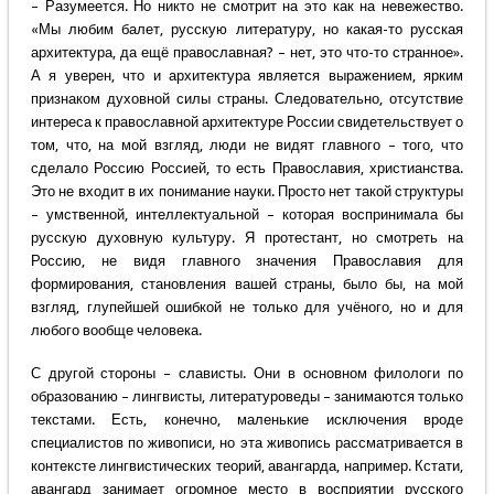
– Разумеется. Но никто не смотрит на это как на невежество.
«Мы любим балет, русскую литературу, но какая-то русская
архитектура, да ещё православная? – нет, это что-то странное».
А я уверен, что и архитектура является выражением, ярким
признаком духовной силы страны. Следовательно, отсутствие
интереса к православной архитектуре России свидетельствует о
том, что, на мой взгляд, люди не видят главного – того, что
сделало Россию Россией, то есть Православия, христианства.
Это не входит в их понимание науки. Просто нет такой структуры
– умственной, интеллектуальной – которая воспринимала бы
русскую духовную культуру. Я протестант, но смотреть на
Россию, не видя главного значения Православия для
формирования, становления вашей страны, было бы, на мой
взгляд, глупейшей ошибкой не только для учёного, но и для
любого вообще человека.
С другой стороны – слависты. Они в основном филологи по
образованию – лингвисты, литературоведы – занимаются только
текстами. Есть, конечно, маленькие исключения вроде
специалистов по живописи, но эта живопись рассматривается в
контексте лингвистических теорий, авангарда, например. Кстати,
авангард занимает огромное место в восприятии русского