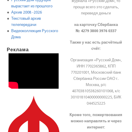
журнала «Русский Дом», то
вырастает из прошлого
проще всего это сделать,
Архив 2008 -2026
переведя деньги
Текстовый архив
на карточку Сбербанка
телепередачи
№ 4279 3800 3976 0337
Видеоколлекция Русского
Дома
Также у нас есть расчётный
счёт:
Реклама
Организация «Русский Дом»,
ИНН 7702365862, КПП
770201001, Московский банк
Сбербанка России ОАО г.
Москва, р/с
40703810538260101068, к/с
30101810400000000225, БИК
044525225
Кроме того, пожертвования
можно направлять и через
интернет: