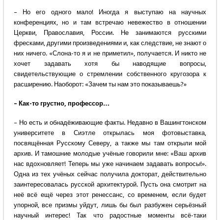
– Но его одного мало! Иногда я выступаю на научных
конференциях, но и там встречаю невежество в отношении
Церкви, Православия, России. Не занимаются русскими
фресками, другими произведениями и, как следствие, не знают о
них ничего. «Слона-то я и не приметил», получается. И никто не
хочет задавать хотя бы наводящие вопросы,
свидетельствующие о стремлении собственного кругозора к
расширению. Наоборот: «Зачем ты нам это показываешь?»
– Как-то грустно, профессор…
– Но есть и обнадёживающие факты. Недавно в Вашингтонском
университете в Сиэтле открылась моя фотовыставка,
посвящённая Русскому Северу, а также мы там открыли мой
архив. И тамошние молодые учёные говорили мне: «Ваш архив
нас вдохновляет! Теперь мы уже начинаем задавать вопросы!».
Одна из тех учёных сейчас получила докторат, действительно
заинтересовалась русской архитектурой. Пусть она смотрит на
неё всё ещё через этот ренессанс, со временем, если будет
упорной, все призмы уйдут, лишь бы был разбужен серьёзный
научный интерес! Так что радостные моменты всё-таки