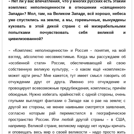
– Нет ли у вас впечатления, что у многих русских есть этакий
комплекс неполноценности в отношении «священного
Запада»? Мол, там, на Великом Западе, всё хорошо, небеса
уже спустились на землю, а мы, горемычные, вынуждены
куковать в этой дикой стране с её мизерабельными
попытками почувствовать себя великой и
цивилизованной?
– «Комплекс неполноценности» и Россия – понятия, на мой
взгляд, абсолютно несовместимые. Когда мы рассуждаем об
«особенной стати» России, обеспечивающей ей свою
собственную великую культуру, – о каком ещё «комплексе»
может идти речь? Мне кажется, тут имеет смысл говорить об
отчуждении друг от друга. Именно это отчуждение и
провоцирует всевозможные предубеждения, комплексы, причём
обоюдные. Нужно избегать крайностей: с одной стороны, очень
глупыми выглядят фантазии о Западе как о рае на земле; с
другой же стороны, не менее наивными смотрятся заявления,
согласно которым рай переместился в географическое
пространство России. Или любой другой страны – в США,
например. Великой стране, великому народу нет нужды кричать
и оповещать весь мир о своей великости – надо просто жить