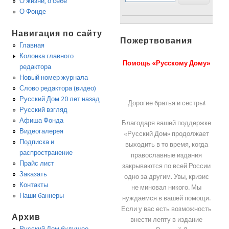
О жизни, о себе
О Фонде
Навигация по сайту
Пожертвования
Главная
Колонка главного
Помощь «Русскому Дому»
редактора
Новый номер журнала
Слово редактора (видео)
Русский Дом 20 лет назад
Дорогие братья и сестры!
Русский взгляд
Афиша Фонда
Благодаря вашей поддержке
Видеогалерея
«Русский Дом» продолжает
Подписка и
выходить в то время, когда
распространение
православные издания
Прайс лист
закрываются по всей России
Заказать
одно за другим. Увы, кризис
Контакты
не миновал никого. Мы
Наши баннеры
нуждаемся в вашей помощи.
Если у вас есть возможность
Архив
внести лепту в издание
Русский Дом будущее