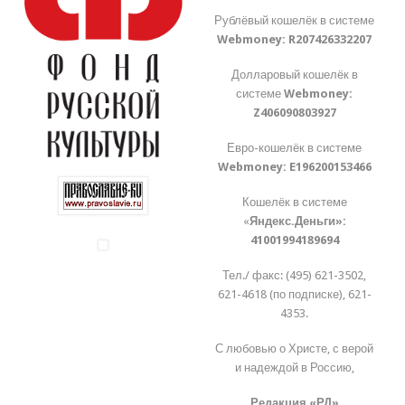
Рублёвый кошелёк в системе
Webmoney:
R207426332207
Долларовый кошелёк в
системе
Webmoney:
Z406090803927
Евро-кошелёк в системе
Webmoney:
E196200153466
Кошелёк в системе
«
Яндекс.Деньги»:
41001994189694
Тел./ факс: (495) 621-3502,
621-4618 (по подписке), 621-
4353.
С любовью о Христе, с верой
и надеждой в Россию,
Редакция «РД»