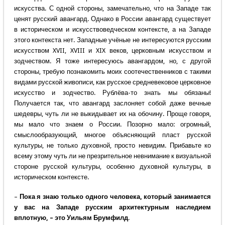
искусства. С одной стороны, замечательно, что на Западе так
ценят русский авангард. Однако в России авангард существует
в историческом и искусствоведческом контексте, а на Западе
этого контекста нет. Западные учёные не интересуются русским
искусством XVII, XVIII и XIX веков, церковным искусством и
зодчеством. Я тоже интересуюсь авангардом, но, с другой
стороны, требую познакомить моих соотечественников с такими
видами русской живописи, как русское средневековое церковное
искусство и зодчество. Рублёва-то знать мы обязаны!
Получается так, что авангард заслоняет собой даже вечные
шедевры, чуть ли не выкидывает их на обочину. Проще говоря,
мы мало что знаем о России. Позорно мало: огромный,
смыслообразующий, многое объясняющий пласт русской
культуры, не только духовной, просто невидим. Прибавьте ко
всему этому чуть ли не презрительное невнимание к визуальной
стороне русской культуры, особенно духовной культуры, в
историческом контексте.
–
Пока я знаю только одного человека, который занимается
у вас на Западе русским архитектурным наследием
вплотную, – это Уильям Брумфилд
.