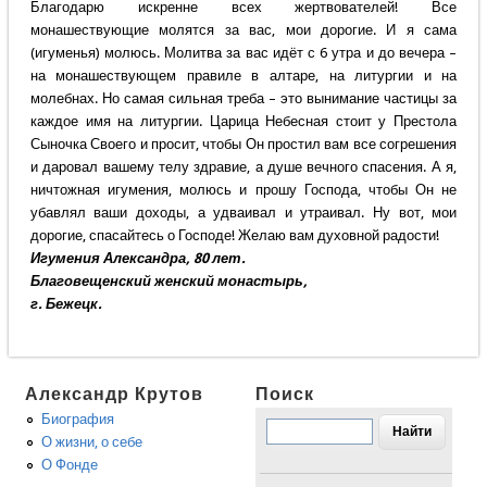
Благодарю искренне всех жертвователей! Все
монашествующие молятся за вас, мои дорогие. И я сама
(игуменья) молюсь. Молитва за вас идёт с 6 утра и до вечера –
на монашествующем правиле в алтаре, на литургии и на
молебнах. Но самая сильная треба – это вынимание частицы за
каждое имя на литургии. Царица Небесная стоит у Престола
Сыночка Своего и просит, чтобы Он простил вам все согрешения
и даровал вашему телу здравие, а душе вечного спасения. А я,
ничтожная игумения, молюсь и прошу Господа, чтобы Он не
убавлял ваши доходы, а удваивал и утраивал. Ну вот, мои
дорогие, спасайтесь о Господе! Желаю вам духовной радости!
Игумения Александра, 80 лет.
Благовещенский женский монастырь,
г. Бежецк.
Александр Крутов
Поиск
Биография
О жизни, о себе
О Фонде