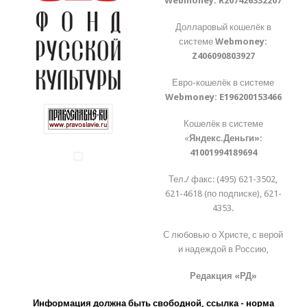
Webmoney:
R207426332207
Долларовый кошелёк в
системе
Webmoney:
Z406090803927
Евро-кошелёк в системе
Webmoney:
E196200153466
Кошелёк в системе
«
Яндекс.Деньги»:
41001994189694
Тел./ факс: (495) 621-3502,
621-4618 (по подписке), 621-
4353.
С любовью о Христе, с верой
и надеждой в Россию,
Редакция «РД»
Информация должна быть свободной, ссылка - норма