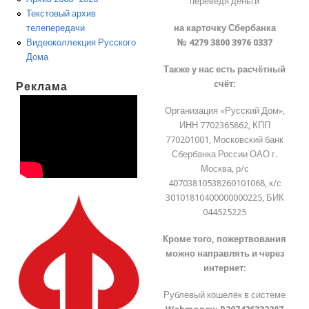
переведя деньги
Текстовый архив
на карточку Сбербанка
телепередачи
№ 4279 3800 3976 0337
Видеоколлекция Русского
Дома
Также у нас есть расчётный
счёт:
Реклама
Организация «Русский Дом»,
ИНН 7702365862, КПП
770201001, Московский банк
Сбербанка России ОАО г.
Москва, р/с
40703810538260101068, к/с
30101810400000000225, БИК
044525225
Кроме того, пожертвования
можно направлять и через
интернет:
Рублёвый кошелёк в системе