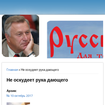
Вы здесь
Главная
» Не оскудеет рука дающего
Не оскудеет рука дающего
Архив:
№ 10 октябрь 2017