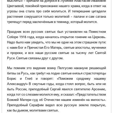
мыслить!» – кричали на допросе в Лубянке Анастасии Ивановне
Цветаевой, покойной прихожанке нашего храма, когда в ответ на
угрозы она стала про себя молиться. И теперешние цитадели
растления сокрушатся только молитвой – палачи и сам сатана
трепещут перед заключённым в темницу, который молится.
Праздник всех русских святых был установлен на Поместном
Соборе 1918 года, когда началось открытое гонение на Церковь.
Надо было нам увидеть, что мы не одни на этом страшном пути:
с нами Бог и Пречистая Его Матерь, святые апостолы, мученики
и пророки, и все наши русские святые за тысячу лет Святой
Руси. Святые связаны друг с другом.
Мы помним это видение воину Пелгусию накануне решающей
битвы за Русь, как гребут на лодке святые князья страстотерпцы
Борис и Глеб и говорят: «Поможем сроднику нашему
Александру!» В смутные годы, когда стоял вопрос, быть или не
быть России, преподобный Сергий явился святителю Арсению,
когда тот со слезами молился ему, и сказал: «Предстательством
Божией Матери суд об Отечестве нашем изменён на милость».
Преподобный Серафим видел всю русскую землю покрытую,
как бы дымом, молитвами святых.