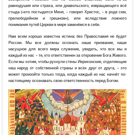
равнодушия или страха, или диавольского, извращающего всё
стыда («кто постыдится Меня, – говорит Христос, – в роде сем,
прелюбодейном и грешном»), или вследствие ложного
понимания путей Церкви в мире замкнёмся в себе.
Нам всем хорошо известна истина: без Православия не будет
России. Мы все должны осознать наше призвание, наше
насущное для всего мира служение, увидеть, что все мы и
каждый из нас – те, кто ответственен за откровение Бога Живого.
Если мы хотим, чтобы рухнули стены Иерихонские, отделяющие
наш народ от собственной страны и всех друг от друга, – это
может произойти только тогда, когда каждый из нас начнёт по-
настоящему осознавать свою ответственность перед Богом.