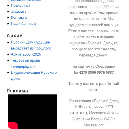
православные издания
Прайс лист
закрываются по всей России
Заказать
одно за другим. Увы, кризис
Контакты
не миновал никого. Мы
Наши баннеры
нуждаемся в вашей помощи.
Если у вас есть возможность
Архив
внести лепту в издание
Русский Дом будущее
журнала «Русский Дом», то
вырастает из прошлого
проще всего это сделать,
Архив 2008 -2026
переведя деньги
Текстовый архив
на карточку Сбербанка
телепередачи
№ 4279 3800 3976 0337
Видеоколлекция Русского
Дома
Также у нас есть расчётный
счёт:
Реклама
Организация «Русский Дом»,
ИНН 7702365862, КПП
770201001, Московский банк
Сбербанка России ОАО г.
Москва, р/с