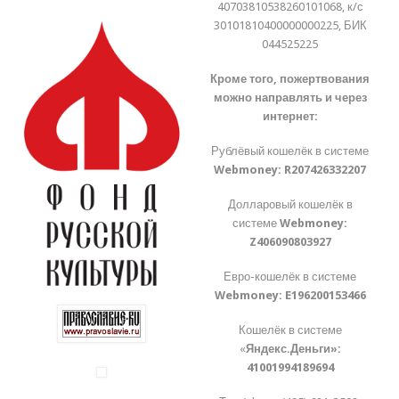
40703810538260101068, к/с
30101810400000000225, БИК
044525225
Кроме того, пожертвования
можно направлять и через
интернет:
Рублёвый кошелёк в системе
Webmoney:
R207426332207
Долларовый кошелёк в
системе
Webmoney:
Z406090803927
Евро-кошелёк в системе
Webmoney:
E196200153466
Кошелёк в системе
«
Яндекс.Деньги»:
41001994189694