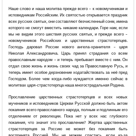
Наше слово и наша молитва прежде всего – к новомученикам и
исповедникам Российским. Их святостью открывается праздник
всех русских святых, они составляют безчисленный сонм, имена
которого не смогут вместить никакие календари. Горе нам, если
мы не видим этого шествия русских святых, и прежде всего –
новомучеников Российских и царственных страстотерпцев.
Господь даровал России нового ангела-хранителя – царя
Николая Александровича. Царь принял страдания со всем
православным народом – и теперь пребывает вместе с ним. Он
отдал свою жизнь и жизнь своих чад за Православную Русь, и
теперь имеет особое дерзновение ходатайствовать за неё пред
Господом. Более чем когда-либо нуждается именно сейчас в
молитвах царя-страстотерпца наша многострадальная Родина.
Прославление царственных страстотерпцев и всех новых
мучеников и исповедников Церкви Русской должно быть актом
покаяния всего православного народа, полным и подлинным его
отделением от революции. Пока нет у всех нас глубокого
покаяния, что значит это прославление? Жертва царственных
страстотерпцев за Россию не может без покаяния быть
воспринята Россией. Мы не можем спастись, если из-за