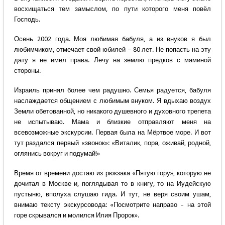
восхищаться тем замыслом, по пути которого меня повёл
Господь.
Осень 2002 года. Моя любимая бабуля, а из внуков я был
любимчиком, отмечает свой юбилей – 80 лет. Не попасть на эту
дату я не имел права. Лечу на землю предков с маминой
стороны.
Израиль принял более чем радушно. Семья радуется, бабуля
наслаждается общением с любимым внуком. Я вдыхаю воздух
Земли обетованной, но никакого душевного и духовного трепета
не испытываю. Мама и близкие отправляют меня на
всевозможные экскурсии. Первая была на Мёртвое море. И вот
тут раздался первый «звонок»: «Виталик, пора, оживай, родной,
оглянись вокруг и подумай!»
Время от времени достаю из рюкзака «Пятую гору», которую не
дочитал в Москве и, поглядывая то в книгу, то на Иудейскую
пустыню, вполуха слушаю гида. И тут, не веря своим ушам,
внимаю тексту экскурсовода: «Посмотрите направо – на этой
горе скрывался и молился Илия Пророк».