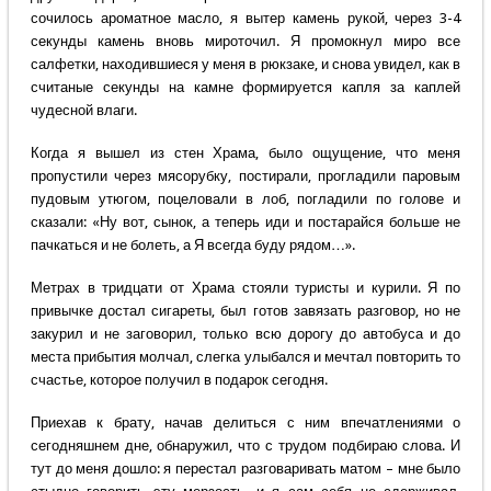
сочилось ароматное масло, я вытер камень рукой, через 3-4
секунды камень вновь мироточил. Я промокнул миро все
салфетки, находившиеся у меня в рюкзаке, и снова увидел, как в
считаные секунды на камне формируется капля за каплей
чудесной влаги.
Когда я вышел из стен Храма, было ощущение, что меня
пропустили через мясорубку, постирали, прогладили паровым
пудовым утюгом, поцеловали в лоб, погладили по голове и
сказали: «Ну вот, сынок, а теперь иди и постарайся больше не
пачкаться и не болеть, а Я всегда буду рядом…».
Метрах в тридцати от Храма стояли туристы и курили. Я по
привычке достал сигареты, был готов завязать разговор, но не
закурил и не заговорил, только всю дорогу до автобуса и до
места прибытия молчал, слегка улыбался и мечтал повторить то
счастье, которое получил в подарок сегодня.
Приехав к брату, начав делиться с ним впечатлениями о
сегодняшнем дне, обнаружил, что с трудом подбираю слова. И
тут до меня дошло: я перестал разговаривать матом – мне было