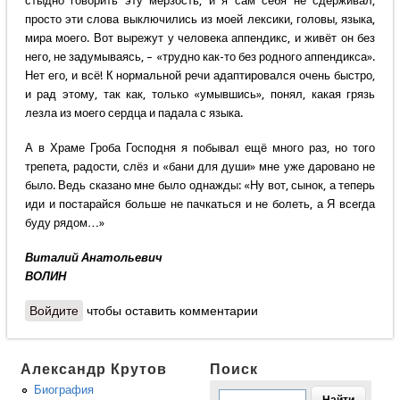
стыдно говорить эту мерзость, и я сам себя не сдерживал,
просто эти слова выключились из моей лексики, головы, языка,
мира моего. Вот вырежут у человека аппендикс, и живёт он без
него, не задумываясь, – «трудно как-то без родного аппендикса».
Нет его, и всё! К нормальной речи адаптировался очень быстро,
и рад этому, так как, только «умывшись», понял, какая грязь
лезла из моего сердца и падала с языка.
А в Храме Гроба Господня я побывал ещё много раз, но того
трепета, радости, слёз и «бани для души» мне уже даровано не
было. Ведь сказано мне было однажды: «Ну вот, сынок, а теперь
иди и постарайся больше не пачкаться и не болеть, а Я всегда
буду рядом…»
Виталий Анатольевич
ВОЛИН
Войдите
чтобы оставить комментарии
Александр Крутов
Поиск
Биография