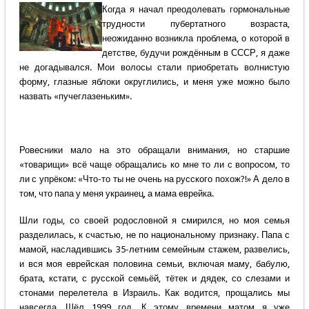
Когда я начал преодолевать гормональные
трудности пубертатного возраста,
неожиданно возникла проблема, о которой в
детстве, будучи рождённым в СССР, я даже
не догадывался. Мои волосы стали приобретать волнистую
форму, глазные яблоки округлились, и меня уже можно было
назвать «пучеглазеньким».
Ровесники мало на это обращали внимания, но старшие
«товарищи» всё чаще обращались ко мне то ли с вопросом, то
ли с упрёком: «Что-то ты не очень на русского похож?!» А дело в
том, что папа у меня украинец, а мама еврейка.
Шли годы, со своей родословной я смирился, но моя семья
разделилась, к счастью, не по национальному признаку. Папа с
мамой, насладившись 35-летним семейным стажем, развелись,
и вся моя еврейская половина семьи, включая маму, бабулю,
брата, кстати, с русской семьёй, тётек и дядек, со слезами и
стонами перелетела в Израиль. Как водится, прощались мы
навсегда. Шёл 1999 год. К этому времени матом я уже