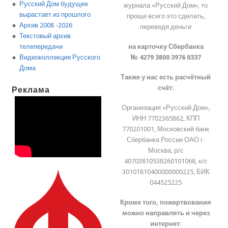
Русский Дом будущее
журнала «Русский Дом», то
вырастает из прошлого
проще всего это сделать,
Архив 2008 -2026
переведя деньги
Текстовый архив
на карточку Сбербанка
телепередачи
№ 4279 3800 3976 0337
Видеоколлекция Русского
Дома
Также у нас есть расчётный
счёт:
Реклама
Организация «Русский Дом»,
ИНН 7702365862, КПП
770201001, Московский банк
Сбербанка России ОАО г.
Москва, р/с
40703810538260101068, к/с
30101810400000000225, БИК
044525225
Кроме того, пожертвования
можно направлять и через
интернет: