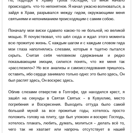
Но, подходя к Храму Гроба Господня, со мной начало
происходить что-то непонятное. Я начал ужасно волноваться, а
зайдя в Храм, разрывался между гидом, окружающими меня
святынями и непониманием происходящим с самим собою.
Поначалу мои виски сдавило какою-то не больной, но великой
мощью. Я почувствовал, что шёл сюда и ждал этого момента
всю прожитую жизнь. С каждым шагом и с каждым словом гида
мои глаза наполнялись слезами, которые я тщетно пытался
скрыть. Считая себя человеком сдержанным и редко
показывающим эмоции, силился понять, что же меня так
«расслезило»? Но все анализы и самоисследования пришлось
оставить, ибо сердце занимало только одно: это было здесь, Он
был распят здесь, Он воскрес здесь.
Облив слезами отверстие в Голгофе, где находился крест, я
зашёл на секунды в Святая Святых – в Кувуклию, место
погребения и Воскресения. Выходить оттуда было самой
большой мукой за все прожитые годы, хотелось просто
положить голову на плиту, где был упокоен и воскрес Господь,
хотелось плакать, любить, думать, молиться – делать всё то,
чего так не хватает или напрочь отсутствует в нашей