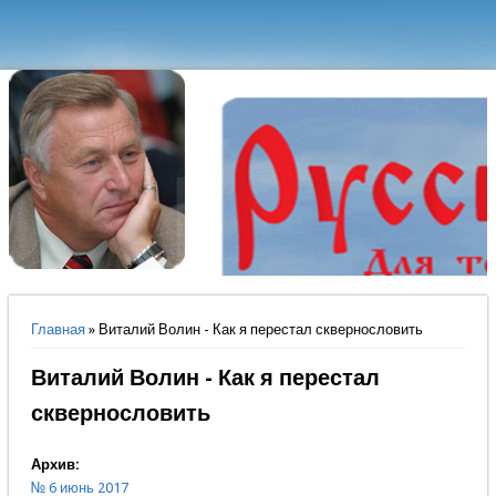
Вы здесь
Главная
» Виталий Волин - Как я перестал сквернословить
Виталий Волин - Как я перестал
сквернословить
Архив:
№ 6 июнь 2017