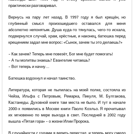
практически разговаривал.
Вернусь на пару лет назад. В 1997 году я был крещён, но
глубинный смысл произошедшего оставался для меня
абсолютно непонятым. Душа куда-то тянулась, чего-то искала,
подвернулся случай, храм, крёстные, и наконец, батюшка перед
крещением задал мне вопрос: «Сынок, зачем ты это делаешь?»
– Как зачем? Теперь мне повезёт, Бог мне будет помогать!
– А ты молитвы знаешь? Евангелие читаешь?
– Вот теперь и начну…
Батюшка вздохнул и начал таинство.
Литература, которая не пылилась на моей полке, состояла из
Чейза, Ильфа с Петровым, Ремарка, Пикуля, М. Булгакова,
Кастанеды. Духовной книге там места не было. И тут в начале
2000-х появились в Москве книги Паоло Коэльо. Я прочитывал
их мгновенно по мере выхода в свет. Последней в 2002 году
вышла «Пятая гора» – о жизни Илии Пророка.
В случайности с годами я верить перестал, и теперь могу смело