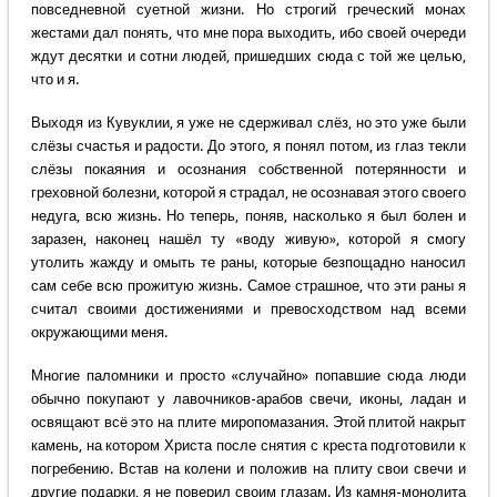
повседневной суетной жизни. Но строгий греческий монах
жестами дал понять, что мне пора выходить, ибо своей очереди
ждут десятки и сотни людей, пришедших сюда с той же целью,
что и я.
Выходя из Кувуклии, я уже не сдерживал слёз, но это уже были
слёзы счастья и радости. До этого, я понял потом, из глаз текли
слёзы покаяния и осознания собственной потерянности и
греховной болезни, которой я страдал, не осознавая этого своего
недуга, всю жизнь. Но теперь, поняв, насколько я был болен и
заразен, наконец нашёл ту «воду живую», которой я смогу
утолить жажду и омыть те раны, которые безпощадно наносил
сам себе всю прожитую жизнь. Самое страшное, что эти раны я
считал своими достижениями и превосходством над всеми
окружающими меня.
Многие паломники и просто «случайно» попавшие сюда люди
обычно покупают у лавочников-арабов свечи, иконы, ладан и
освящают всё это на плите миропомазания. Этой плитой накрыт
камень, на котором Христа после снятия с креста подготовили к
погребению. Встав на колени и положив на плиту свои свечи и
другие подарки, я не поверил своим глазам. Из камня-монолита