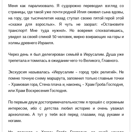
Меня как парализовало. Я судорожно переводил взгляд со
страницы, где такой уже почти родной Илия оживил сына вдовы,
на гору, где тысячелетия назад ступал своею пятой герой этой
«сказки для взрослых». Я чуть не заорал: «Остановите
транспорт! Мне туда нужно!». Но вовремя спохватившись,
увидел за своей спиной 50 человек, мирно взирающих на горы и
холмы древнего Израиля.
Через день я был делегирован семьёй в Иерусалим. Душа уже
трепетала и томилась в ожидании чего-то Великого, Главного.
Экскурсия называлась «Иерусалим – город трёх религий». Не
помню точную схему маршрута, запомнил только главные точки
– Храмовая гора, Стена плача и, наконец, – Храм Гроба Господня,
или Храм Воскресения Господня.
По первым двум достопримечательностям я прошёл с огромным
интересом, ибо с детства любил историю и очень уважал
археологию. А тут у тебя всё перед глазами, под руками и
ногами.