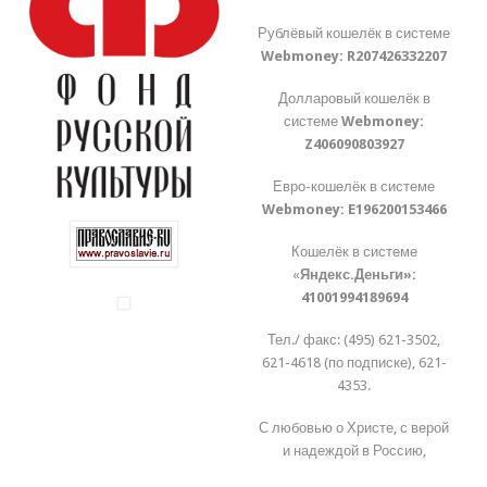
Рублёвый кошелёк в системе
Webmoney:
R207426332207
Долларовый кошелёк в
системе
Webmoney:
Z406090803927
Евро-кошелёк в системе
Webmoney:
E196200153466
Кошелёк в системе
«
Яндекс.Деньги»:
41001994189694
Тел./ факс: (495) 621-3502,
621-4618 (по подписке), 621-
4353.
С любовью о Христе, с верой
и надеждой в Россию,