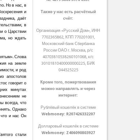
. Но в нас, в
Воскресения и
Также у нас есть расчётный
аздника, даёт
счёт:
тельствами, в
Организация «Русский Дом», ИНН
ми о Царствии
7702365862, КПП 770201001,
има, но ждать
Московский банк Сбербанка
России ОАО г. Москва, р/с
вятым». Слова
40703810538260101068, к/с
жия на земле
30101810400000000225, БИК
имости, и род
044525225
из апостолов
Кроме того, пожертвования
тос говорит о
можно направлять и через
дних минутах
интернет:
знесением не
ы всегда, что
Рублёвый кошелёк в системе
инять. Однако
Webmoney:
R207426332207
 что и нас Он
Долларовый кошелёк в системе
Webmoney:
Z406090803927
вятого стали