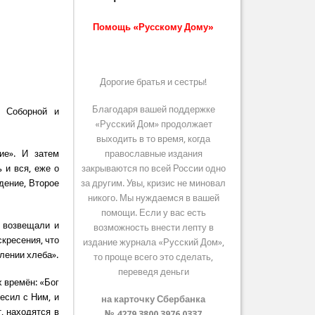
Помощь «Русскому Дому»
Дорогие братья и сестры!
Благодаря вашей поддержке
й Соборной и
«Русский Дом» продолжает
выходить в то время, когда
ие». И затем
православные издания
 и вся, еже о
закрываются по всей России одно
дение, Второе
за другим. Увы, кризис не миновал
никого. Мы нуждаемся в вашей
помощи. Если у вас есть
 возвещали и
возможность внести лепту в
кресения, что
издание журнала «Русский Дом»,
лении хлеба».
то проще всего это сделать,
переведя деньги
 времён: «Бог
есил с Ним, и
на карточку Сбербанка
т, находятся в
№ 4279 3800 3976 0337