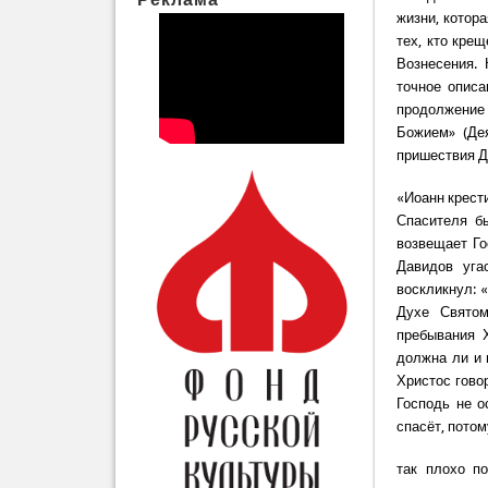
жизни, котор
тех, кто кре
Вознесения. 
точное описа
продолжение 
Божием» (Дея
пришествия Д
«Иоанн крест
Спасителя б
возвещает Го
Давидов уга
воскликнул: 
Духе Святом
пребывания 
должна ли и 
Христос гово
Господь не о
спасёт, потом
так плохо п