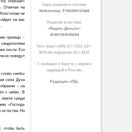
тос отвечает:
Евро-кошелёк в системе
. Отвечая на
Webmoney:
E196200153466
 Апостолам не
сойдет на вас
Кошелёк в системе
.
«
Яндекс.Деньги»:
41001994189694
ние границы –
е свидетелями
Тел./ факс: (495) 621-3502, 621-
аже после Его
4618 (по подписке), 621-4353.
ли их поведут
.
С любовью о Христе, с верой и
надеждой в Россию,
х слово «небо»
ная сила Духа
Редакция «РД»
 образом – на
ёл с небес. В
а земле среди
ем: «Господь
 естества. Но
т, чтобы быть