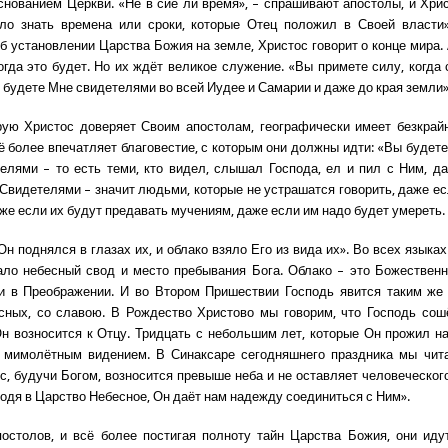
снованием Церкви. «Не в сие ли время», – спрашивают апостолы, и Хрис
ло знать времена или сроки, которые Отец положил в Своей власти»
б установлении Царства Божия на земле, Христос говорит о конце мира.
когда это будет. Но их ждёт великое служение. «Вы примете силу, когда 
и будете Мне свидетелями во всей Иудее и Самарии и даже до края земли»
рую Христос доверяет Своим апостолам, географически имеет безкрай
ё более впечатляет благовестие, с которым они должны идти: «Вы будет
елями – то есть теми, кто видел, слышал Господа, ел и пил с Ним, д
 Свидетелями – значит людьми, которые не устрашатся говорить, даже ес
аже если их будут предавать мучениям, даже если им надо будет умереть
Он поднялся в глазах их, и облако взяло Его из вида их». Во всех языка
ало небесный свод и место пребывания Бога. Облако – это Божествен
 и в Преображении. И во Втором Пришествии Господь явится таким же
сных, со славою. В Рождество Христово мы говорим, что Господь сош
н возносится к Отцу. Тридцать с небольшим лет, которые Он прожил н
и мимолётным видением. В Синаксаре сегодняшнего праздника мы чита
с, будучи Богом, возносится превыше неба и не оставляет человеческого
одя в Царство Небесное, Он даёт нам надежду соединиться с Ним».
остолов, и всё более постигая полноту тайн Царства Божия, они иду