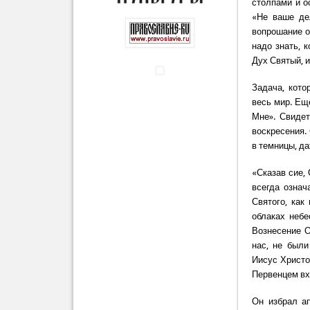
столпами и о
«Не ваше де
вопрошание о
надо знать, 
Дух Святый, 
Задача, кото
весь мир. Ещ
Мне». Свидет
воскресения.
в темницы, д
«Сказав сие, 
всегда означ
Святого, как
облаках небе
Вознесение О
нас, не был
Иисус Христо
Первенцем вх
Он избрал ап