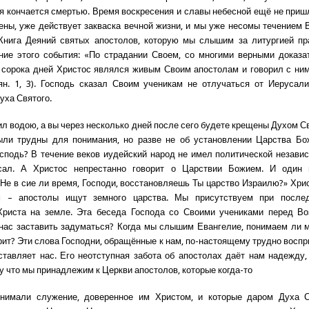
ая кончается смертью. Время воскресения и славы небесной ещё не пришло
щены, уже действует закваска вечной жизни, и мы уже несомы течением 
Книга Деяний святых апостолов, которую мы слышим за литургией пр
ние этого события: «По страдании Своем, со многими верными доказа
сорока дней Христос являлся живым Своим апостолам и говорил с ни
н. 1, 3). Господь сказал Своим ученикам не отлучаться от Иерусал
уха Святого.
ил водою, а вы через несколько дней после сего будете крещены Духом С
ыли трудны для понимания, но разве не об установлении Царства Бо
сподь? В течение веков иудейский народ не имел политической независ
сал. А Христос непрестанно говорит о Царствии Божием. И один 
«Не в сие ли время, Господи, восстановляешь Ты царство Израилю?» Хрис
 – апостолы ищут земного царства. Мы присутствуем при после
Христа на земле. Эта беседа Господа со Своими учениками перед Во
нас заставить задуматься? Когда мы слышим Евангелие, понимаем ли м
рит? Эти слова Господни, обращённые к нам, по-настоящему трудно воспр
ставляет нас. Его неотступная забота об апостолах даёт нам надежду,
у что мы принадлежим к Церкви апостолов, которые когда-то
онимали служение, доверенное им Христом, и которые даром Духа С