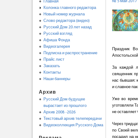
№ 5 май 2017
Главная
Колонка главного редактора
Новый номер журнала
Слово редактора (видео)
Русский Дом 20 лет назад
Русский взгляд
Афиша Фонда
Видеогалерея
Праздник Во
Подписка и распространение
Апостольской
Прайс лист
Заказать
За каждой л
Контакты
священник пр
Наши баннеры
нас бывшая: 
и славное па
Архив
Уже во врем
Русский Дом будущее
уготовляли Т
вырастает из прошлого
не оставляет
Архив 2008 -2026
Текстовый архив телепередачи
Через тридца
Видеоколлекция Русского Дома
по Своей вел
посадил на не
Реклама