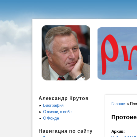
Александр Крутов
Вы здес
Главная
» Про
Биография
О жизни, о себе
Протоие
О Фонде
Навигация по сайту
Архив: