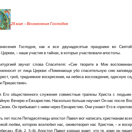
25 мая – Вознесение Господне
знесения Господня, как и все двунадесятые праздники во Свято
 Церкви, – наше участие в тайнах, в которых участвовали апостолы.
итургией звучат слова Спасителя: «Сие творите в Мое воспоминан
оизносит от лица Церкви: «Поминающе убо спасительную сию заповедь
крест, гроб, тридневное воскресение, на небеса восхождение, одесную се
ки Пришествие».
я Его общественного служения совместные трапезы Христа с людьми
айную Вечерю и Евхаристию. Насколько больше научает Он нас после Вос
 Своих. Он пребывает с ними через Евхаристию. Они узнают Его в «прелом
ть лет после Пятидесятницы апостол Павел мог написать христианам всех
икой любви, которою возлюбил нас, оживотворил нас Христом, – и воскр
бесах» (Еф. 2, 5–6). Апостол Павел хорошо знает, что те, кому он пише