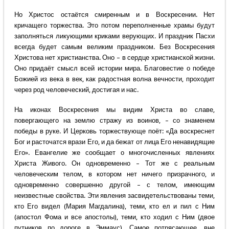
Но Христос остаётся смиренным и в Воскресении. Нет
кричащего торжества. Это потом переполненные храмы будут
заполняться ликующими криками верующих. И праздник Пасхи
всегда будет самым великим праздником. Без Воскресения
Христова нет христианства. Оно – в сердце христианской жизни.
Оно придаёт смысл всей истории мира. Благовестие о победе
Божией из века в век, как радостная волна вечности, проходит
через род человеческий, достигая и нас.
На иконах Воскресения мы видим Христа во славе,
повергающего на землю стражу из воинов, – со знаменем
победы в руке. И Церковь торжествующе поёт: «Да воскреснет
Бог и расточатся врази Его, и да бежат от лица Его ненавидящие
Его». Евангелие же сообщает о многочисленных явлениях
Христа Живого. Он одновременно – Тот же с реальным
человеческим телом, в котором нет ничего призрачного, и
одновременно совершенно другой – с телом, имеющим
неизвестные свойства. Эти явления засвидетельствованы теми,
кто Его видел (Мария Магдалина), теми, кто ел и пил с Ним
(апостол Фома и все апостолы), теми, кто ходил с Ним (двое
путников по дороге в Эммаус). Самое потрясающее, вне