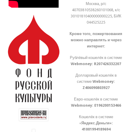
Москва, р/с
40703810538260101068, к/с
30101810400000000225, БИК
044525225
Кроме того, пожертвования
можно направлять и через
интернет:
Рублёвый кошелёк в системе
Webmoney:
R207426332207
Долларовый кошелёк в
системе
Webmoney:
Z406090803927
Евро-кошелёк в системе
Webmoney:
E196200153466
Кошелёк в системе
«
Яндекс.Деньги»:
41001994189694