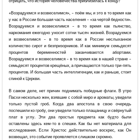
отрицать, что история человечества приблизилась к концу?
«Возрадуемся и возвеселимся», – поём мы, и это в то время как
у нас в России большая часть населения – «за чертой бедности».
Возрадуемся и возвеселимся – в то время как пьянство,
наркомания ежегодно уносит сотни тысяч жизней. Возрадуемся
и возвеселимся – в то время как в России неслыханное
количество сирот и безпризорников. И как минимум семьдесят
процентов беременностей заканчиваются абортами.
Возрадуемся и возвеселимся – в то время как в нашей стране –
семьдесят процентов крещёных, а причащаются только три-пять
процентов. И большая часть интеллигенции, как и раньше, стоит
спиной к Церкви.
В самом деле, нет причин поднимать победные флаги. В утро
Пасхи несколько жен, взявшие с собой миро и ароматы, увидели
только пустой гроб. Когда два апостола в свою очередь
поспешили ко гробу, они увидели только плащаницу и свёрнутый
плат в углу. Эти два простых предмета как будто были
оставлены здесь кем-то в спешке. Как бы нет материала для
исследования. Если Христос действительно воскрес, как Он
возвещал, это событие проявляется слишком скромно.