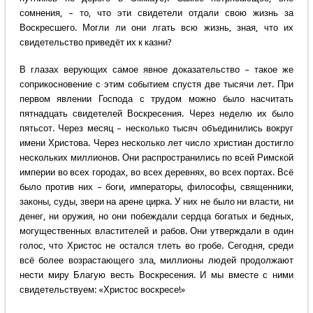
сомнения, – то, что эти свидетели отдали свою жизнь за
Воскресшего. Могли ли они лгать всю жизнь, зная, что их
свидетельство приведёт их к казни?
В глазах верующих самое явное доказательство – такое же
соприкосновение с этим событием спустя две тысячи лет. При
первом явлении Господа с трудом можно было насчитать
пятнадцать свидетелей Воскресения. Через неделю их было
пятьсот. Через месяц – несколько тысяч объединились вокруг
имени Христова. Через несколько лет число христиан достигло
нескольких миллионов. Они распространились по всей Римской
империи во всех городах, во всех деревнях, во всех портах. Всё
было против них – боги, императоры, философы, священники,
законы, суды, звери на арене цирка. У них не было ни власти, ни
денег, ни оружия, но они побеждали сердца богатых и бедных,
могущественных властителей и рабов. Они утверждали в один
голос, что Христос не остался тлеть во гробе. Сегодня, среди
всё более возрастающего зла, миллионы людей продолжают
нести миру Благую весть Воскресения. И мы вместе с ними
свидетельствуем: «Христос воскресе!»