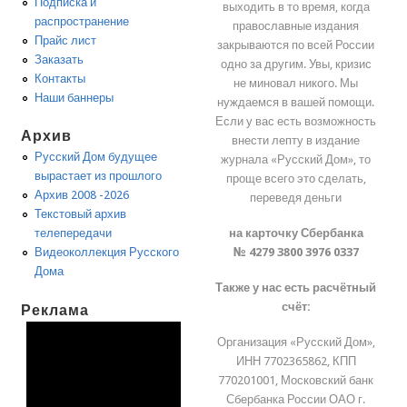
Подписка и
выходить в то время, когда
распространение
православные издания
Прайс лист
закрываются по всей России
Заказать
одно за другим. Увы, кризис
Контакты
не миновал никого. Мы
Наши баннеры
нуждаемся в вашей помощи.
Если у вас есть возможность
Архив
внести лепту в издание
Русский Дом будущее
журнала «Русский Дом», то
вырастает из прошлого
проще всего это сделать,
Архив 2008 -2026
переведя деньги
Текстовый архив
на карточку Сбербанка
телепередачи
№ 4279 3800 3976 0337
Видеоколлекция Русского
Дома
Также у нас есть расчётный
счёт:
Реклама
Организация «Русский Дом»,
ИНН 7702365862, КПП
770201001, Московский банк
Сбербанка России ОАО г.