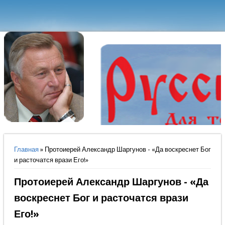
Вы здесь
Главная
» Протоиерей Александр Шаргунов - «Да воскреснет Бог
и расточатся врази Его!»
Протоиерей Александр Шаргунов - «Да
воскреснет Бог и расточатся врази
Его!»