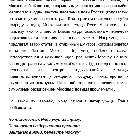
Московской областью, оформить административно разросшийся
мегаполис в одну шестую населения всей России (головастик,
раковая опухоль на теле страны!), который окончательно погубит
природу и душу Московии как сердца Руси. А вторая – по
примеру многих стран, от Бразилии до Казахстана – перенести
задыхающуюся столицу в новое место. Например, как
предлагал автор статьи, в старинный Дмитров, который зовётся
младшим братом Москвы. Но, увы, победила самая
неплодотворная и безумная идея: расширить Москву на юго-
запад до границы с Калужской областью. Туда предполагалось
перенести из центра задыхающейся столицы
правительственные учреждения, Госдуму, министерства и
студенческие кампусы. Пока всё кончилось физическим и
сумбурным расширением Москвы с новыми проблемами…
Но закончить заметку хочу стихами петербуржца Глеба
Горбовского:
Ночь морозная. Иней укутал траву.
Пыль веков на державном граните.
Заклинаю в ночи: берегите Москву!