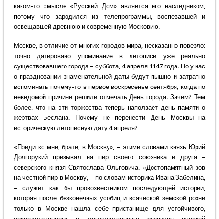
каком-то смысле «Русский Дом» является его наследником,
потому что зародился из телепрограммы, воспевавшей и
освещавшей древнюю и современную Московию.
Москве, в отличие от многих городов мира, несказанно повезло:
точно датировано упоминание в летописи уже реально
существовавшего города – суббота, 4 апреля 1147 года. Но у нас
о праздновании знаменательной даты будут пышно и затратно
вспоминать почему-то в первое воскресенье сентября, когда по
неведомой причине решили отмечать День города. Зачем? Тем
более, что на эти торжества теперь наползает день памяти о
жертвах Беслана. Почему не перенести День Москвы на
историческую летописную дату 4 апреля?
«Приди ко мне, брате, в Москву», – этими словами князь Юрий
Долгорукий призывал на пир своего союзника и друга –
северского князя Святослава Ольговича. «Достопамятный зов
на честной пир в Москву, – по словам историка Ивана Забелина,
– служит как бы провозвестником последующей истории,
которая после безконечных усобиц и всяческой земской розни
только в Москве нашла себе пристанище для устойчивого,
сосредоточенного и могущественного развития русской