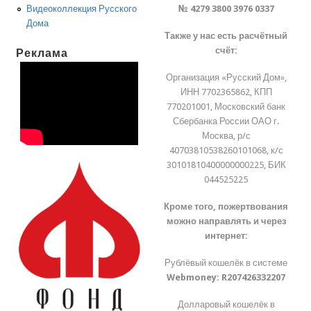
№ 4279 3800 3976 0337
Видеоколлекция Русского
Дома
Также у нас есть расчётный
счёт:
Реклама
Организация «Русский Дом»,
ИНН 7702365862, КПП
770201001, Московский банк
Сбербанка России ОАО г.
Москва, р/с
40703810538260101068, к/с
30101810400000000225, БИК
044525225
Кроме того, пожертвования
можно направлять и через
интернет:
Рублёвый кошелёк в системе
Webmoney:
R207426332207
Долларовый кошелёк в