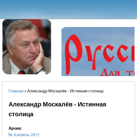
Вы здесь
Главная
» Александр Москалёв - Истинная столица
Александр Москалёв - Истинная
столица
Архив:
№ 4 апрель 2017