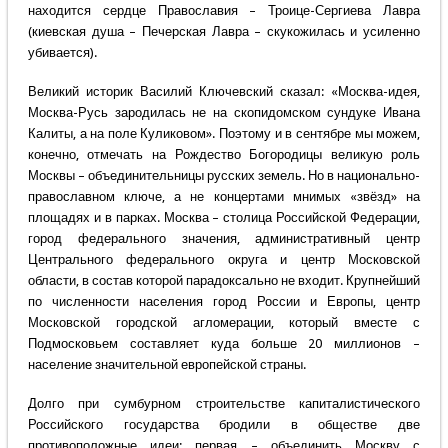
находится сердце Православия – Троице-Сергиева Лавра
(киевская душа – Печерская Лавра – скукожилась и усиленно
убивается).
Великий историк Василий Ключевский сказал: «Москва-идея,
Москва-Русь зародилась не на скопидомском сундуке Ивана
Калиты, а на поле Куликовом». Поэтому и в сентябре мы можем,
конечно, отмечать на Рождество Богородицы великую роль
Москвы – объединительницы русских земель. Но в национально-
православном ключе, а не концертами мнимых «звёзд» на
площадях и в парках. Москва – столица Российской Федерации,
город федерального значения, административный центр
Центрального федерального округа и центр Московской
области, в состав которой парадоксально не входит. Крупнейший
по численности населения город России и Европы, центр
Московской городской агломерации, который вместе с
Подмосковьем составляет куда больше 20 миллионов –
население значительной европейской страны.
Долго при сумбурном строительстве капиталистического
Российского государства бродили в обществе две
противоположные идеи: первая – объединить Москву с