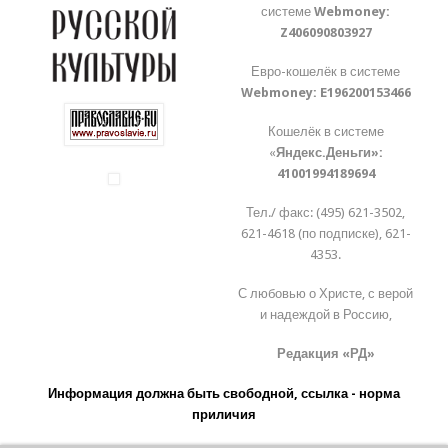
системе
Webmoney:
Z406090803927
Евро-кошелёк в системе
Webmoney:
E196200153466
Кошелёк в системе
«
Яндекс.Деньги»:
41001994189694
Тел./ факс: (495) 621-3502,
621-4618 (по подписке), 621-
4353.
С любовью о Христе, с верой
и надеждой в Россию,
Редакция «РД»
Информация должна быть свободной, ссылка - норма
приличия