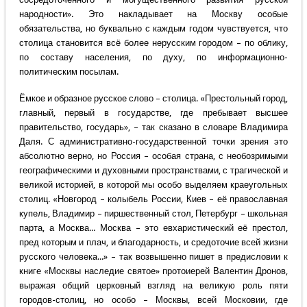
народности». Это накладывает на Москву особые
обязательства, но буквально с каждым годом чувствуется, что
столица становится всё более нерусским городом – по облику,
по составу населения, по духу, по информационно-
политическим посылам.
Ёмкое и образное русское слово – столица. «Престольный город,
главный, первый в государстве, где пребывает высшее
правительство, государь», – так сказано в словаре Владимира
Даля. С административно-государственной точки зрения это
абсолютно верно, но Россия – особая страна, с необозримыми
географическими и духовными пространствами, с трагической и
великой историей, в которой мы особо выделяем краеугольных
столиц. «Новгород – колыбель России, Киев – её православная
купель, Владимир – пиршественный стол, Петербург – школьная
парта, а Москва... Москва – это евхаристический её престол,
пред которым и плач, и благодарность, и средоточие всей жизни
русского человека...» – так возвышенно пишет в предисловии к
книге «Москвы наследие святое» протоиерей Валентин Дронов,
выражая общий церковный взгляд на великую роль пяти
городов-столиц, но особо – Москвы, всей Московии, где