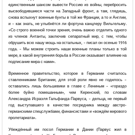
единственным шансом вывести Россию из войны, перебросить
высвободившиеся части на Западный фронт, а там, глядишь,
снова вспыхнут военные бунты в той же Франции, а то и Англии,
и – как знать, не улыбнётся ли фортуна канцлеру Вильгельму.
«Со строго военной точки зрения, очень важно отделить одного
из членов Антанты, заключив сепаратный мир, с тем, чтобы
обрушить всю нашу мощь на остальных, – писал он осенью 1916
года. – Мы можем строить наши военные планы только в той
мере, в какой внутренняя борьба в России оказывает влияние на
подписание мира с нами».
Временное правительство, которое в Германии считалось
ставленниками Британии, для этой роли явно не годилось –
оставались лишь большевики в главе с Лениным – «гораздо
более буйно помешанным», чем Керенский, по словам
Александра Исраэля Гальфанда-Парвуса, – дельца, не первый
год выступавшего в качестве посредника между австро-
германскими спецслужбами, финансистами и «вождём мирового
пролетариата».
Убеждённый им посол Германии в Дании (Парвус жил в