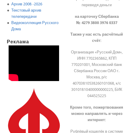
Архив 2008 -2026
переведя деньги
Текстовый архив
на карточку Сбербанка
телепередачи
№ 4279 3800 3976 0337
Видеоколлекция Русского
Дома
Также у нас есть расчётный
счёт:
Реклама
Организация «Русский Дом»,
ИНН 7702365862, КПП
770201001, Московский банк
Сбербанка России ОАО г.
Москва, р/с
40703810538260101068, к/с
30101810400000000225, БИК
044525225
Кроме того, пожертвования
можно направлять и через
интернет:
Рублёвый кошелёк в системе