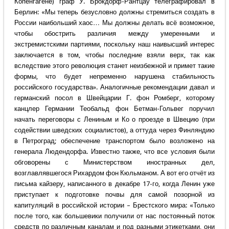
Копенгагене) граф У. Брокдорф-Рантцау телеграфировал в
Берлин: «Мы теперь безусловно должны стремиться создать в
России наибольший хаос… Мы должны делать всё возможное,
чтобы обострить различия между умеренными и
экстремистскими партиями, поскольку наш наивысший интерес
заключается в том, чтобы последние взяли верх, так как
вследствие этого революция станет неизбежной и примет такие
формы, что будет непременно нарушена стабильность
российского государства». Аналогичные рекомендации давал и
германский посол в Швейцарии Г. фон Ромберг, которому
канцлер Германии Теобальд фон Бетман-Гольвег поручил
начать переговоры с Лениным и Ко о проезде в Швецию (при
содействии шведских социалистов), а оттуда через Финляндию
в Петроград; обеспечение транспортом было возложено на
генерала Людендорфа. Известно также, что все условия были
обговорены с Министерством иностранных дел,
возглавлявшегося Рихардом фон Кюльманом. А вот его отчёт из
письма кайзеру, написанного в декабре 17-го, когда Ленин уже
приступает к подготовке почвы для самой позорной из
капитуляций в российской истории – Брестского мира: «Только
после того, как большевики получили от нас постоянный поток
средств по различным каналам и под разными этикетками, они