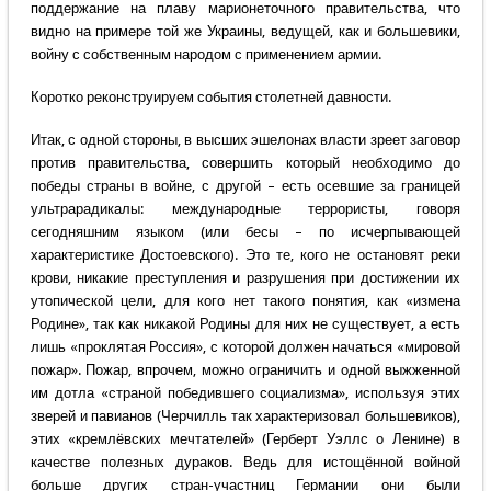
поддержание на плаву марионеточного правительства, что
видно на примере той же Украины, ведущей, как и большевики,
войну с собственным народом с применением армии.
Коротко реконструируем события столетней давности.
Итак, с одной стороны, в высших эшелонах власти зреет заговор
против правительства, совершить который необходимо до
победы страны в войне, с другой – есть осевшие за границей
ультрарадикалы: международные террористы, говоря
сегодняшним языком (или бесы – по исчерпывающей
характеристике Достоевского). Это те, кого не остановят реки
крови, никакие преступления и разрушения при достижении их
утопической цели, для кого нет такого понятия, как «измена
Родине», так как никакой Родины для них не существует, а есть
лишь «проклятая Россия», с которой должен начаться «мировой
пожар». Пожар, впрочем, можно ограничить и одной выжженной
им дотла «страной победившего социализма», используя этих
зверей и павианов (Черчилль так характеризовал большевиков),
этих «кремлёвских мечтателей» (Герберт Уэллс о Ленине) в
качестве полезных дураков. Ведь для истощённой войной
больше других стран-участниц Германии они были