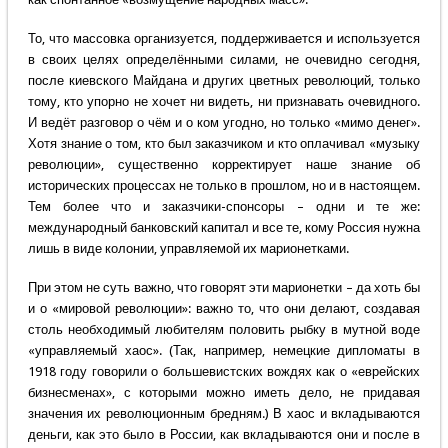
То, что массовка организуется, поддерживается и используется
в своих целях определёнными силами, не очевидно сегодня,
после киевского Майдана и других цветных революций, только
тому, кто упорно не хочет ни видеть, ни признавать очевидного.
И ведёт разговор о чём и о ком угодно, но только «мимо денег».
Хотя знание о том, кто был заказчиком и кто оплачивал «музыку
революции», существенно корректирует наше знание об
исторических процессах не только в прошлом, но и в настоящем.
Тем более что и заказчики-спонсоры – одни и те же:
международный банковский капитал и все те, кому Россия нужна
лишь в виде колонии, управляемой их марионетками.
При этом не суть важно, что говорят эти марионетки – да хоть бы
и о «мировой революции»: важно то, что они делают, создавая
столь необходимый любителям половить рыбку в мутной воде
«управляемый хаос». (Так, например, немецкие дипломаты в
1918 году говорили о большевистских вождях как о «еврейских
бизнесменах», с которыми можно иметь дело, не придавая
значения их революционным бредням.) В хаос и вкладываются
деньги, как это было в России, как вкладываются они и после в