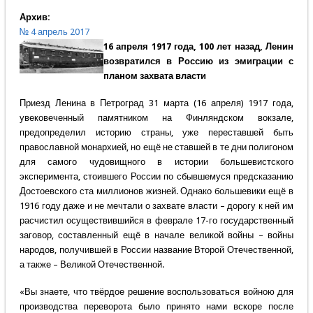
Архив:
№ 4 апрель 2017
16 апреля 1917 года, 100 лет назад, Ленин
возвратился в Россию из эмиграции с
планом захвата власти
Приезд Ленина в Петроград 31 марта (16 апреля) 1917 года,
увековеченный памятником на Финляндском вокзале,
предопределил историю страны, уже переставшей быть
православной монархией, но ещё не ставшей в те дни полигоном
для самого чудовищного в истории большевистского
эксперимента, стоившего России по сбывшемуся предсказанию
Достоевского ста миллионов жизней. Однако большевики ещё в
1916 году даже и не мечтали о захвате власти – дорогу к ней им
расчистил осуществившийся в феврале 17-го государственный
заговор, составленный ещё в начале великой войны – войны
народов, получившей в России название Второй Отечественной,
а также – Великой Отечественной.
«Вы знаете, что твёрдое решение воспользоваться войною для
производства переворота было принято нами вскоре после