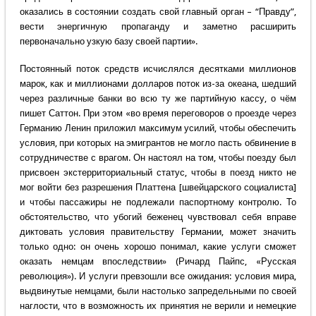
оказались в состоянии создать свой главный орган – “Правду”,
вести энергичную пропаганду и заметно расширить
первоначально узкую базу своей партии».
Постоянный поток средств исчислялся десятками миллионов
марок, как и миллионами долларов поток из-за океана, шедший
через различные банки во всю ту же партийную кассу, о чём
пишет Саттон. При этом «во время переговоров о проезде через
Германию Ленин приложил максимум усилий, чтобы обеспечить
условия, при которых на эмигрантов не могло пасть обвинение в
сотрудничестве с врагом. Он настоял на том, чтобы поезду был
присвоен экстерриториальный статус, чтобы в поезд никто не
мог войти без разрешения Платтена [швейцарского социалиста]
и чтобы пассажиры не подлежали паспортному контролю. То
обстоятельство, что убогий беженец чувствовал себя вправе
диктовать условия правительству Германии, может значить
только одно: он очень хорошо понимал, какие услуги сможет
оказать немцам впоследствии» (Ричард Пайпс, «Русская
революция»). И услуги превзошли все ожидания: условия мира,
выдвинутые немцами, были настолько запредельными по своей
наглости, что в возможность их принятия не верили и немецкие