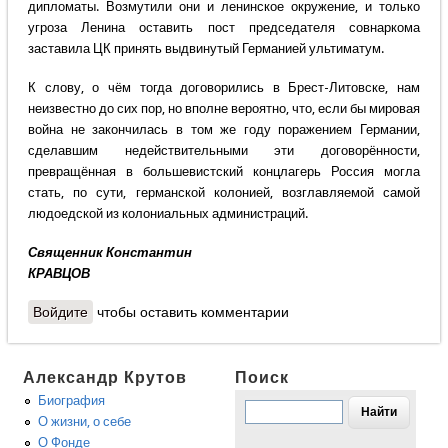
дипломаты. Возмутили они и ленинское окружение, и только
угроза Ленина оставить пост председателя совнаркома
заставила ЦК принять выдвинутый Германией ультиматум.
К слову, о чём тогда договорились в Брест-Литовске, нам
неизвестно до сих пор, но вполне вероятно, что, если бы мировая
война не закончилась в том же году поражением Германии,
сделавшим недействительными эти договорённости,
превращённая в большевистский концлагерь Россия могла
стать, по сути, германской колонией, возглавляемой самой
людоедской из колониальных администраций.
Священник Константин
КРАВЦОВ
Войдите
чтобы оставить комментарии
Александр Крутов
Поиск
Биография
О жизни, о себе
О Фонде