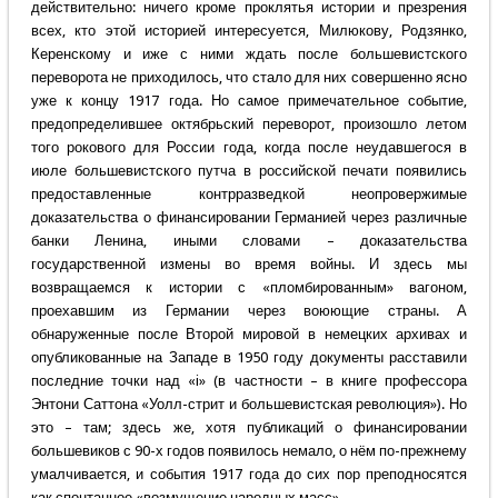
действительно: ничего кроме проклятья истории и презрения
всех, кто этой историей интересуется, Милюкову, Родзянко,
Керенскому и иже с ними ждать после большевистского
переворота не приходилось, что стало для них совершенно ясно
уже к концу 1917 года. Но самое примечательное событие,
предопределившее октябрьский переворот, произошло летом
того рокового для России года, когда после неудавшегося в
июле большевистского путча в российской печати появились
предоставленные контрразведкой неопровержимые
доказательства о финансировании Германией через различные
банки Ленина, иными словами – доказательства
государственной измены во время войны. И здесь мы
возвращаемся к истории с «пломбированным» вагоном,
проехавшим из Германии через воюющие страны. А
обнаруженные после Второй мировой в немецких архивах и
опубликованные на Западе в 1950 году документы расставили
последние точки над «i» (в частности – в книге профессора
Энтони Саттона «Уолл-стрит и большевистская революция»). Но
это – там; здесь же, хотя публикаций о финансировании
большевиков с 90-х годов появилось немало, о нём по-прежнему
умалчивается, и события 1917 года до сих пор преподносятся
как спонтанное «возмущение народных масс».