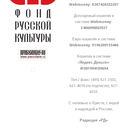
Webmoney:
R207426332207
Долларовый кошелёк в
системе
Webmoney:
Z406090803927
Евро-кошелёк в системе
Webmoney:
E196200153466
Кошелёк в системе
«
Яндекс.Деньги»:
41001994189694
Тел./ факс: (495) 621-3502,
621-4618 (по подписке), 621-
4353.
С любовью о Христе, с верой
и надеждой в Россию,
Редакция «РД»