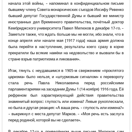
начала этой войны, – напоминал в конфиденциальном письме
бывшему члену Совета монархических съездов Иосифу Ревенко
бывший депутат Государственной Думы и бывший же министр
иностранных дел Временного правительства, почётный доктор
Кембриджского университета Павел Милюков в декабре 17-го. –
Заметьте также, что ждать больше мы не могли, ибо знали, что в
конце апреля или начале мая [1917 года] наша армия должна
была перейти в наступление, результаты коего сразу в корне
прекратили бы всякие намёки на недовольство и вызвали бы в
стране взрыв патриотизма и ликования».
Итак, тянуть с неудавшимся в 1905-м свержением «проклятого
царизма» было нельзя, и «штурмовым сигналом» к перевороту
стала речь Павла Николаевича перед российскими
парламентариями на заседании Думы 1 (14 ноября) 1916 года. Её
рефреном был характеризующий действия правительства
знаменитый вопрос: глупость или измена? Левые рукоплескали,
но была и другая реакция: «А ваша речь – глупость или измена?»
– выкрикнул с места депутат Марков. – «Моя речь есть заслуга
перед родиной, которой вы не сделаете».
В декабре 17-го в приведённом выше письме Милюков сам