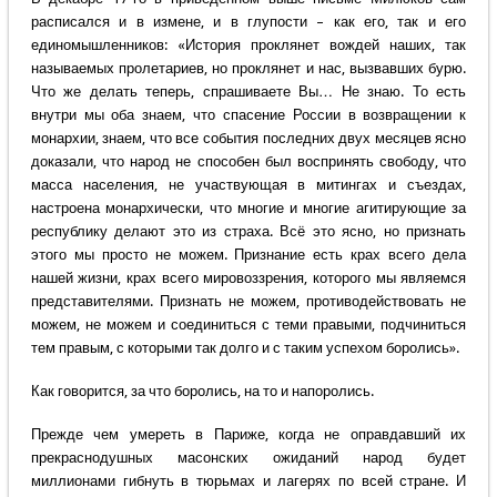
расписался и в измене, и в глупости – как его, так и его
единомышленников: «История проклянет вождей наших, так
называемых пролетариев, но проклянет и нас, вызвавших бурю.
Что же делать теперь, спрашиваете Вы… Не знаю. То есть
внутри мы оба знаем, что спасение России в возвращении к
монархии, знаем, что все события последних двух месяцев ясно
доказали, что народ не способен был воспринять свободу, что
масса населения, не участвующая в митингах и съездах,
настроена монархически, что многие и многие агитирующие за
республику делают это из страха. Всё это ясно, но признать
этого мы просто не можем. Признание есть крах всего дела
нашей жизни, крах всего мировоззрения, которого мы являемся
представителями. Признать не можем, противодействовать не
можем, не можем и соединиться с теми правыми, подчиниться
тем правым, с которыми так долго и с таким успехом боролись».
Как говорится, за что боролись, на то и напоролись.
Прежде чем умереть в Париже, когда не оправдавший их
прекраснодушных масонских ожиданий народ будет
миллионами гибнуть в тюрьмах и лагерях по всей стране. И