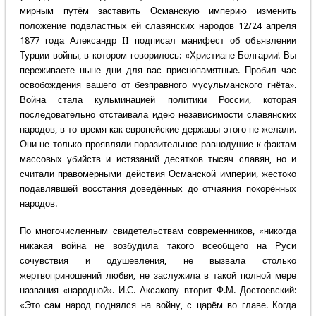
мирным путём заставить Османскую империю изменить
положение подвластных ей славянских народов 12/24 апреля
1877 года Александр II подписал манифест об объявлении
Турции войны, в котором говорилось: «Христиане Болгарии! Вы
переживаете ныне дни для вас приснопамятные. Пробил час
освобождения вашего от безправного мусульманского гнёта».
Война стала кульминацией политики России, которая
последовательно отстаивала идею независимости славянских
народов, в то время как европейские державы этого не желали.
Они не только проявляли поразительное равнодушие к фактам
массовых убийств и истязаний десятков тысяч славян, но и
считали правомерными действия Османской империи, жестоко
подавлявшей восстания доведённых до отчаяния покорённых
народов.
По многочисленным свидетельствам современников, «никогда
никакая война не возбудила такого всеобщего на Руси
сочувствия и одушевления, не вызвала столько
жертвоприношений любви, не заслужила в такой полной мере
названия «народной». И.С. Аксакову вторит Ф.М. Достоевский:
«Это сам народ поднялся на войну, с царём во главе. Когда