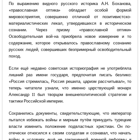
По выражению видного русского историка А.Н. Боханова,
«православная оптика» обладает особой формой
мировосприятия, совершенно отличной от позитивистско-
материалистических лекал, утвердившихся в историческом
сознании. Через призму «православной оптики»
Освободительная вой-на приобрела новое измерение и то
содержание, которое открывалось православному сознанию
русских людей, совершивших безпримерный освободительный
поход.
Если ещё недавно советская историография не употребляла
лишний раз имени государя, предпочитая писать безлико:
«Россия стремилась, Россия решила, царизм рассчитывал», то
теперь читатели узнали, что именно царствующий монарх
Александр II был творцом внешнеполитической стратегии и
тактики Российской империи.
Сохранились документы, свидетельствующие, что император
пытался избежать войны и мирным путём принудить турецкие
власти изменить положение подвластных христиан. Он по-
отечески относился к своим солдатам и сознавал, что начать
войну в условиях ещё не законченной военной реформы и