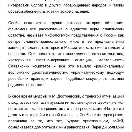
интересами болгар и других порабощённых народов, и таким
образом обеспечила их этническое спасение.
Особо выделяется группа авторов, которая объявляет
фантомом все рассуждения о единстве веры, славянском
братстве, называет мифологемой представления о России как
центре славяно-православного мира и её предназначении
защищать славян, о которых в России, дескать, ничего толком и
не знали. Они полагают, что «навязчивое покровительство»,
«истеричная газетно-церковная агитация», деятельность
Славянских комитетов – всё это мешало «рациональному
восприятию действительности», «прагматическому подходу»
российских правящих кругов. Подобные секулярные штампы
родились не сегодня.
В своё время мудрый Ф.М. Достоевский, с тревогой отмечавший
отход известной части русской интеллигенции от Церкви, не мог
не ответить «эволюционистам» и «прогрессистам»: «Но что же
делать с историей и с живой жизнью… Сообразите: турок режет
славянина за то, что тот, будучи христианином, райей,
осмеливается домогаться с ним равноправия. Перейди болгарин