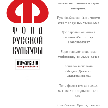
можно направлять и через
интернет:
Рублёвый кошелёк в системе
Webmoney:
R207426332207
Долларовый кошелёк в
системе
Webmoney:
Z406090803927
Евро-кошелёк в системе
Webmoney:
E196200153466
Кошелёк в системе
«
Яндекс.Деньги»:
41001994189694
Тел./ факс: (495) 621-3502,
621-4618 (по подписке), 621-
4353.
С любовью о Христе, с верой