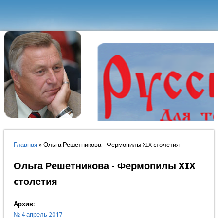
Вы здесь
Главная
» Ольга Решетникова - Фермопилы XIX cтолетия
Ольга Решетникова - Фермопилы XIX
cтолетия
Архив:
№ 4 апрель 2017