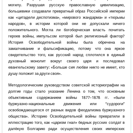
могилу. Разрушая русскую православную цивилизацию,
большевики создавали превратный образ Российской империи
как «цитадели деспотизма», «мирового жандарма» и «тюрьмы
народов», в истории которой они не допускали ничего
положительного. Могла ли богоборческая власть почитать
героев войны, импульсом которой был религиозный фактор?
История Освободительной войны была обречена на
замалчивание и фальсификацию, потому что она яркое
свидетельство того, как русский народ сплотился в единый
духовный монолит вокруг своего царя и последовал
евангельскому завету: «Больше сия любви никто не имеет, кто
душу положит за други своя».
Методологическим руководством советской историографии на
долгие годы стало указание Ленина о том, что основным
объективным содержанием войны 1877–1878 гг. «были
буржуазно-национальные движения или “судороги”
освобождающегося от разных видов феодализма буржуазного
общества». Историю Освободительной войны превратили в
иллюстрацию того, как «царизм гнал» бедных русских солдат в
далёкую Болгарию ради осуществления своих имперских