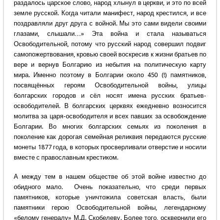
раздалось царское слово, народ хлынул в церкви, и это по всей
земле русской. Когда читали манифест, народ крестился, и все
поздравляли друг друга с войной. Мы это сами видели своими
глазами, слышали…» Эта война и стала называться
Освободительной, потому что русский народ совершил подвиг
самопожертвования, кровью своей воскресив к жизни братьев по
вере и вернув Болгарию из небытия на политическую карту
мира. Именно поэтому в Болгарии около 450 (!) памятников,
посвящённых героям Освободительной войны, улицы
болгарских городов и сёл носят имена русских братьев-
освободителей. В болгарских церквях ежедневно возносится
молитва за царя-освободителя и всех павших за освобождение
Болгарии. Во многих болгарских семьях из поколения в
поколение как дорогая семейная реликвия передаются русские
монеты 1877 года, в которых просверливали отверстие и носили
вместе с православным крестиком.
А между тем в нашем обществе об этой войне известно до
обидного мало. Очень показательно, что среди первых
памятников, которые уничтожила советская власть, были
памятники герою Освободительной войны, легендарному
«белому генералу» М.Д. Скобелеву. Более того, осквернили его