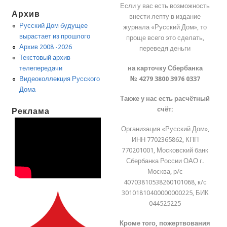
Если у вас есть возможность
Архив
внести лепту в издание
Русский Дом будущее
журнала «Русский Дом», то
вырастает из прошлого
проще всего это сделать,
Архив 2008 -2026
переведя деньги
Текстовый архив
на карточку Сбербанка
телепередачи
№ 4279 3800 3976 0337
Видеоколлекция Русского
Дома
Также у нас есть расчётный
счёт:
Реклама
Организация «Русский Дом»,
ИНН 7702365862, КПП
770201001, Московский банк
Сбербанка России ОАО г.
Москва, р/с
40703810538260101068, к/с
30101810400000000225, БИК
044525225
Кроме того, пожертвования