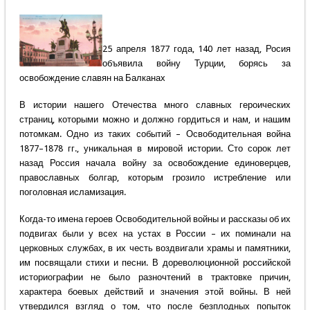
25 апреля 1877 года, 140 лет назад, Росия
объявила войну Турции, борясь за
освобождение славян на Балканах
В истории нашего Отечества много славных героических
страниц, которыми можно и должно гордиться и нам, и нашим
потомкам. Одно из таких событий – Освободительная война
1877–1878 гг., уникальная в мировой истории. Сто сорок лет
назад Россия начала войну за освобождение единоверцев,
православных болгар, которым грозило истребление или
поголовная исламизация.
Когда-то имена героев Освободительной войны и рассказы об их
подвигах были у всех на устах в России – их поминали на
церковных службах, в их честь воздвигали храмы и памятники,
им посвящали стихи и песни. В дореволюционной российской
историографии не было разночтений в трактовке причин,
характера боевых действий и значения этой войны. В ней
утвердился взгляд о том, что после безплодных попыток