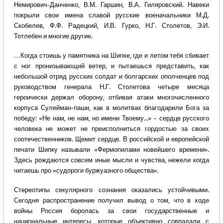
Немирович-Данченко, В.М. Гаршин, В.А. Гиляровский. Навеки
покрыли свои имена славой русские военачальники М.Д.
Скобелев, Ф.Ф. Радецкий, И.В. Гурко, Н.Г. Столетов, Э.И.
Тотлебен и многие другие.
…Когда стоишь у памятника на Шипке, где и летом тебя сбивает
с ног пронизывающий ветер, и пытаешься представить, как
небольшой отряд русских солдат и болгарских ополченцев под
руководством генерала Н.Г. Столетова четыре месяца
героически держал оборону, отбивая атаки многочисленного
корпуса Сулейман-паши, как в молитвах благодарили Бога за
победу: «Не нам, не нам, но имени Твоему...» – сердце русского
человека не может не преисполниться гордостью за своих
соотечественников. Щемит сердце. В российской и европейской
печати Шипку называли «Фермопилами новейшего времени».
Здесь рождаются совсем иные мысли и чувства, нежели когда
читаешь про «судороги буржуазного общества».
Стереотипы секулярного сознания оказались устойчивыми.
Сегодня распространение получил вывод о том, что в ходе
войны Россия боролась за свои государственные и
национальные интересы, которые объективно совпадали с