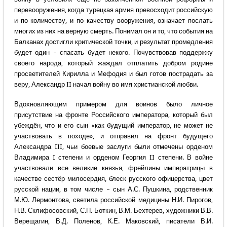
перевооружения, когда турецкая армия превосходит российскую
и по количеству, и по качеству вооружения, означает послать
многих из них на верную смерть. Понимал он и то, что события на
Балканах достигли критической точки, и результат промедления
будет один – спасать будет некого. Почувствовав поддержку
своего народа, который жаждал отплатить добром родине
просветителей Кирилла и Мефодия и был готов пострадать за
веру, Александр II начал войну во имя христианской любви.
Вдохновляющим примером для воинов было личное
присутствие на фронте Российского императора, который был
убеждён, что и его сын «как будущий император, не может не
участвовать в походе», и отправил на фронт будущего
Александра III, чьи боевые заслуги были отмечены орденом
Владимира I степени и орденом Георгия II степени. В войне
участвовали все великие князья, фрейлины императрицы в
качестве сестёр милосердия, блеск русского офицерства, цвет
русской нации, в том числе – сын А.С. Пушкина, родственник
М.Ю. Лермонтова, светила российской медицины Н.И. Пирогов,
Н.В. Склифосовский, С.П. Боткин, В.М. Бехтерев, художники В.В.
Верещагин, В.Д. Поленов, К.Е. Маковский, писатели В.И.