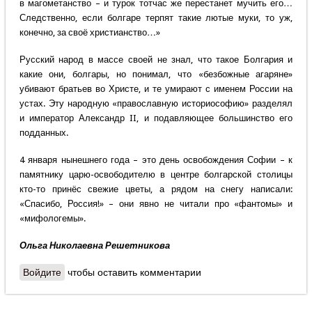
в магометанство – и турок тотчас же перестанет мучить его…
Следственно, если болгаре терпят такие лютые муки, то уж,
конечно, за своё христианство…»
Русский народ в массе своей не знал, что такое Болгария и
какие они, болгары, но понимал, что «безбожные агаряне»
убивают братьев во Христе, и те умирают с именем России на
устах. Эту народную «православную историософию» разделял
и император Александр II, и подавляющее большинство его
подданных.
4 января нынешнего года – это день освобождения Софии – к
памятнику царю-освободителю в центре болгарской столицы
кто-то принёс свежие цветы, а рядом на снегу написали:
«Спасибо, Россия!» – они явно не читали про «фантомы» и
«мифологемы».
Ольга Николаевна Решетникова
Войдите
чтобы оставить комментарии