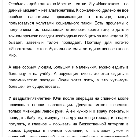
Особых людей только по Москве – сотни. И у «Инватакси» – на
данный момент – нет альтернативы. К сожалению, далеко не все
особые пассажиры, проживающие в столице, могут
пользоваться услугами социального такси. Есть проблемы с
получением так называемых «талонов», кроме того, о дате и
точном времени поездки необходимо сообщить за две недели. И,
бывает, заветный талон пропадает. Поэтому для кого-то
«Инватакси» – это в буквальном смысле единственное окно в
мир.
А ещё особым людям, большим и маленьким, нужно ездить в
больницу и на учёбу. А верующим очень хочется ездить в
паломнические поездки. Люди хотят жить, а это чуть-чуть
больше, чем существовать.
У двадцатипятилетней Юли после операции на спинном мозге
произошла полная парализация. Девушка может шевелить
только мизинцем левой руки. А ей нужно и к врачу поехать, и
повидать бабушку, живущую на другом конце города, и в парке
погулять, а главное – побывать на Божественной литургии в
храме. Девушка в полном сознании, с пытливым умом и
энергией, ограниченной четырьмя колёсами электрической