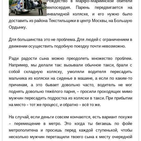
Рождество в Марфо-Мариинской обители
милосердия. Парень передвигается на
инвалидной коляске, и его нужно было
доставить из района Текстильщики в центр Москвы, на Большую
Ордынку.
Для большинства это не проблема. Для людей с ограничением в
движении осуществить подобную поездку почти невозможно.
Ради радости сына можно преодолеть множество проблем.
Например, мы делали так: вызывали обычное такси, брали с
собой складную коляску, умоляли водителя пересадить
мальчика из коляски на сиденье в машине, а если по каким-то
причинам, а это бывает довольно часто, водитель не мог
поднять довольно тяжёлого парня, – просили проходящих мимо
мужчин пересадить подростка из коляски в такси. При прибытии
на место – тот же процесс, и обратно – всё то же.
На случай, если деньги совсем кончаются, есть вариант похуже
– перемещение в метро. Это когда ты бегаешь по фойе
метрополитена и просишь перед каждой ступенькой, чтобы
несколько мужчин перетащили твоего сына к месту очередной