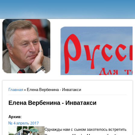
Вы здесь
Главная
» Елена Вербенина - Инватакси
Елена Вербенина - Инватакси
Архив:
№ 4 апрель 2017
Однажды нам с сыном захотелось встретить