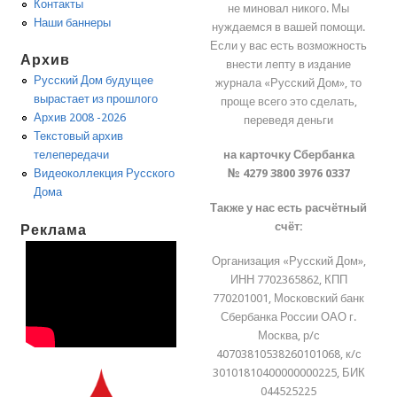
Контакты
не миновал никого. Мы
Наши баннеры
нуждаемся в вашей помощи.
Если у вас есть возможность
Архив
внести лепту в издание
Русский Дом будущее
журнала «Русский Дом», то
вырастает из прошлого
проще всего это сделать,
Архив 2008 -2026
переведя деньги
Текстовый архив
на карточку Сбербанка
телепередачи
№ 4279 3800 3976 0337
Видеоколлекция Русского
Дома
Также у нас есть расчётный
счёт:
Реклама
Организация «Русский Дом»,
ИНН 7702365862, КПП
770201001, Московский банк
Сбербанка России ОАО г.
Москва, р/с
40703810538260101068, к/с
30101810400000000225, БИК
044525225