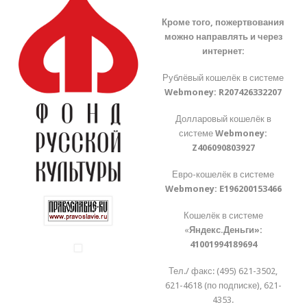
Кроме того, пожертвования
можно направлять и через
интернет:
Рублёвый кошелёк в системе
Webmoney:
R207426332207
Долларовый кошелёк в
системе
Webmoney:
Z406090803927
Евро-кошелёк в системе
Webmoney:
E196200153466
Кошелёк в системе
«
Яндекс.Деньги»:
41001994189694
Тел./ факс: (495) 621-3502,
621-4618 (по подписке), 621-
4353.