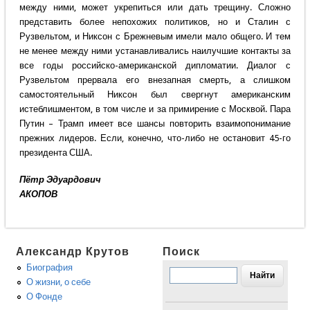
между ними, может укрепиться или дать трещину. Сложно
представить более непохожих политиков, но и Сталин с
Рузвельтом, и Никсон с Брежневым имели мало общего. И тем
не менее между ними устанавливались наилучшие контакты за
все годы российско-американской дипломатии. Диалог с
Рузвельтом прервала его внезапная смерть, а слишком
самостоятельный Никсон был свергнут американским
истеблишментом, в том числе и за примирение с Москвой. Пара
Путин – Трамп имеет все шансы повторить взаимопонимание
прежних лидеров. Если, конечно, что-либо не остановит 45-го
президента США.
Пётр Эдуардович
АКОПОВ
Александр Крутов
Поиск
Биография
О жизни, о себе
О Фонде