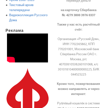
переведя деньги
Текстовый архив
на карточку Сбербанка
телепередачи
№ 4279 3800 3976 0337
Видеоколлекция Русского
Дома
Также у нас есть расчётный
счёт:
Реклама
Организация «Русский Дом»,
ИНН 7702365862, КПП
770201001, Московский банк
Сбербанка России ОАО г.
Москва, р/с
40703810538260101068, к/с
30101810400000000225, БИК
044525225
Кроме того, пожертвования
можно направлять и через
интернет:
Рублёвый кошелёк в системе