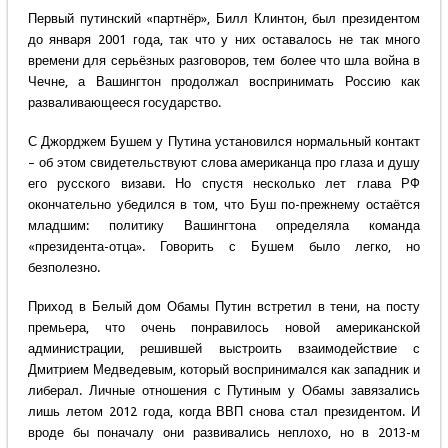
Первый путинский «партнёр», Билл Клинтон, был президентом
до января 2001 года, так что у них оставалось не так много
времени для серьёзных разговоров, тем более что шла война в
Чечне, а Вашингтон продолжал воспринимать Россию как
разваливающееся государство.
С Джорджем Бушем у Путина установился нормальный контакт
– об этом свидетельствуют слова американца про глаза и душу
его русского визави. Но спустя несколько лет глава РФ
окончательно убедился в том, что Буш по-прежнему остаётся
младшим: политику Вашингтона определяла команда
«президента-отца». Говорить с Бушем было легко, но
безполезно.
Приход в Белый дом Обамы Путин встретил в тени, на посту
премьера, что очень понравилось новой американской
администрации, решившей выстроить взаимодействие с
Дмитрием Медведевым, который воспринимался как западник и
либерал. Личные отношения с Путиным у Обамы завязались
лишь летом 2012 года, когда ВВП снова стал президентом. И
вроде бы поначалу они развивались неплохо, но в 2013-м