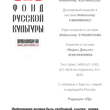
Webmoney:
R207426332207
Долларовый кошелёк в
системе
Webmoney:
Z406090803927
Евро-кошелёк в системе
Webmoney:
E196200153466
Кошелёк в системе
«
Яндекс.Деньги»:
41001994189694
Тел./ факс: (495) 621-3502,
621-4618 (по подписке), 621-
4353.
С любовью о Христе, с верой
и надеждой в Россию,
Редакция «РД»
Информация должна быть свободной, ссылка - норма