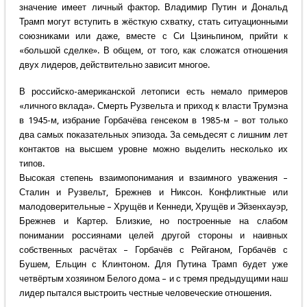
значение имеет личный фактор. Владимир Путин и Дональд
Трамп могут вступить в жёсткую схватку, стать ситуационными
союзниками или даже, вместе с Си Цзиньпином, прийти к
«большой сделке». В общем, от того, как сложатся отношения
двух лидеров, действительно зависит многое.
В российско-американской летописи есть немало примеров
«личного вклада». Смерть Рузвельта и приход к власти Трумэна
в 1945-м, избрание Горбачёва генсеком в 1985-м – вот только
два самых показательных эпизода. За семьдесят с лишним лет
контактов на высшем уровне можно выделить несколько их
типов.
Высокая степень взаимопонимания и взаимного уважения –
Сталин и Рузвельт, Брежнев и Никсон. Конфликтные или
малодоверительные – Хрущёв и Кеннеди, Хрущёв и Эйзенхауэр,
Брежнев и Картер. Близкие, но построенные на слабом
понимании россиянами целей другой стороны и наивных
собственных расчётах – Горбачёв с Рейганом, Горбачёв с
Бушем, Ельцин с Клинтоном. Для Путина Трамп будет уже
четвёртым хозяином Белого дома – и с тремя предыдущими наш
лидер пытался выстроить честные человеческие отношения.