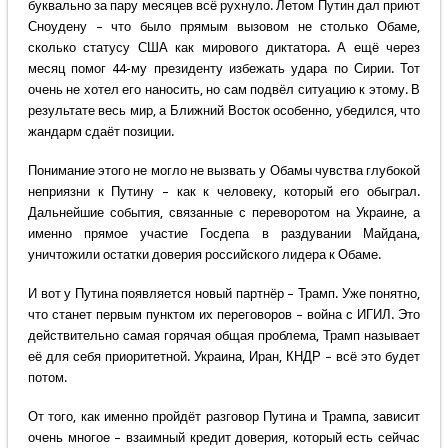
буквально за пару месяцев всё рухнуло. Летом Путин дал приют
Сноудену – что было прямым вызовом не столько Обаме,
сколько статусу США как мирового диктатора. А ещё через
месяц помог 44-му президенту избежать удара по Сирии. Тот
очень не хотел его наносить, но сам подвёл ситуацию к этому. В
результате весь мир, а Ближний Восток особенно, убедился, что
жандарм сдаёт позиции.
Понимание этого не могло не вызвать у Обамы чувства глубокой
неприязни к Путину – как к человеку, который его обыграл.
Дальнейшие события, связанные с переворотом на Украине, а
именно прямое участие Госдепа в раздувании Майдана,
уничтожили остатки доверия российского лидера к Обаме.
И вот у Путина появляется новый партнёр – Трамп. Уже понятно,
что станет первым пунктом их переговоров – война с ИГИЛ. Это
действительно самая горячая общая проблема, Трамп называет
её для себя приоритетной. Украина, Иран, КНДР – всё это будет
потом.
От того, как именно пройдёт разговор Путина и Трампа, зависит
очень многое – взаимный кредит доверия, который есть сейчас