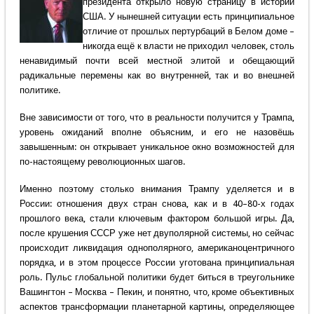
президента открыло новую страницу в истории
США. У нынешней ситуации есть принципиальное
отличие от прошлых пертурбаций в Белом доме –
никогда ещё к власти не приходил человек, столь
ненавидимый почти всей местной элитой и обещающий
радикальные перемены как во внутренней, так и во внешней
политике.
Вне зависимости от того, что в реальности получится у Трампа,
уровень ожиданий вполне объясним, и его не назовёшь
завышенным: он открывает уникальное окно возможностей для
по-настоящему революционных шагов.
Именно поэтому столько внимания Трампу уделяется и в
России: отношения двух стран снова, как и в 40–80-х годах
прошлого века, стали ключевым фактором большой игры. Да,
после крушения СССР уже нет двуполярной системы, но сейчас
происходит ликвидация однополярного, американоцентричного
порядка, и в этом процессе России уготована принципиальная
роль. Пульс глобальной политики будет биться в треугольнике
Вашингтон – Москва – Пекин, и понятно, что, кроме объективных
аспектов трансформации планетарной картины, определяющее