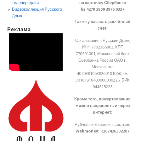
на карточку Сбербанка
телепередачи
№ 4279 3800 3976 0337
Видеоколлекция Русского
Дома
Также у нас есть расчётный
счёт:
Реклама
Организация «Русский Дом»,
ИНН 7702365862, КПП
770201001, Московский банк
Сбербанка России ОАО г.
Москва, р/с
40703810538260101068, к/с
30101810400000000225, БИК
044525225
Кроме того, пожертвования
можно направлять и через
интернет:
Рублёвый кошелёк в системе
Webmoney:
R207426332207