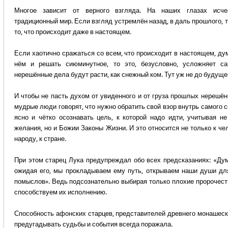
Многое зависит от верного взгляда. На наших глазах исче
традиционный мир. Если взгляд устремлён назад, в даль прошлого, 
то, что происходит даже в настоящем.
Если хаотично сражаться со всем, что происходит в настоящем, ду
нём и решать сиюминутное, то это, безусловно, усложняет с
нерешённые дела будут расти, как снежный ком. Тут уж не до будуще
И чтобы не пасть духом от увиденного и от груза прошлых нерешён
мудрые люди говорят, что нужно обратить свой взор внутрь самого с
ясно и чётко осознавать цель, к которой надо идти, учитывая не
желания, но и Божии Законы Жизни. И это относится не только к чел
народу, к стране.
При этом старец Лука предупреждал обо всех предсказаниях: «Дум
ожидая его, мы прокладываем ему путь, открываем наши души дл
помыслов». Ведь подсознательно выбирая только плохие пророчеств
способствуем их исполнению.
Способность афонских старцев, представителей древнего монашеско
предугадывать судьбы и события всегда поражала.