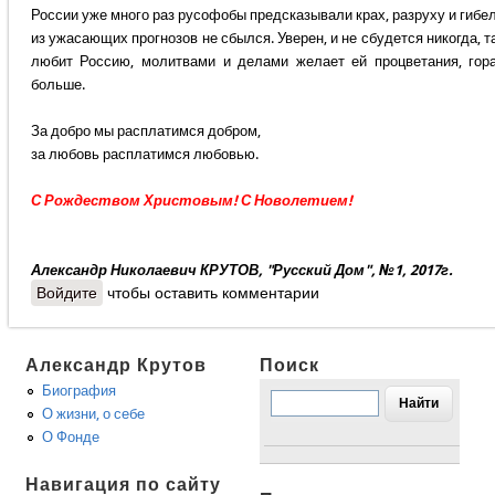
России уже много раз русофобы предсказывали крах, разруху и гибел
из ужасающих прогнозов не сбылся. Уверен, и не сбудется никогда, так
любит Россию, молитвами и делами желает ей процветания, гора
больше.
За добро мы расплатимся добром,
за любовь расплатимся любовью.
С Рождеством Христовым! С Новолетием!
Александр Николаевич КРУТОВ, "Русский Дом", №1, 2017г.
Войдите
чтобы оставить комментарии
Александр Крутов
Поиск
Биография
О жизни, о себе
О Фонде
Навигация по сайту