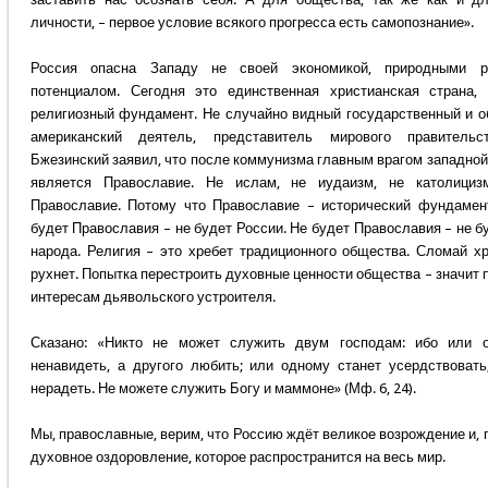
личности, – первое условие всякого прогресса есть самопознание».
Россия опасна Западу не своей экономикой, природными р
потенциалом. Сегодня это единственная христианская страна,
религиозный фундамент. Не случайно видный государственный и 
американский деятель, представитель мирового правительс
Бжезинский заявил, что после коммунизма главным врагом западной
является Православие. Не ислам, не иудаизм, не католициз
Православие. Потому что Православие – исторический фундамен
будет Православия – не будет России. Не будет Православия – не б
народа. Религия – это хребет традиционного общества. Сломай хр
рухнет. Попытка перестроить духовные ценности общества – значит 
интересам дьявольского устроителя.
Сказано: «Никто не может служить двум господам: ибо или о
ненавидеть, а другого любить; или одному станет усердствовать
нерадеть. Не можете служить Богу и маммоне» (Мф. 6, 24).
Мы, православные, верим, что Россию ждёт великое возрождение и, 
духовное оздоровление, которое распространится на весь мир.