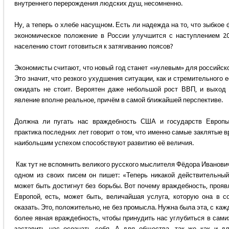
внутреннего перерождения людских душ, несомненно.
Ну, а теперь о хлебе насущном. Есть ли надежда на то, что зыбкое
экономическое положение в России улучшится с наступлением 20
населению стоит готовиться к затягиванию поясов?
Экономисты считают, что новый год станет «нулевым» для российск
Это значит, что резкого ухудшения ситуации, как и стремительного 
ожидать не стоит. Вероятен даже небольшой рост ВВП, и выход 
явление вполне реальное, причём в самой ближайшей перспективе.
Должна ли пугать нас враждебность США и государств Европы
практика последних лет говорит о том, что именно самые заклятые в
наибольшим успехом способствуют развитию её величия.
Как тут не вспомнить великого русского мыслителя Фёдора Иванови
одном из своих писем он пишет: «Теперь никакой действительный
может быть достигнут без борьбы. Вот почему враждебность, прояв
Европой, есть, может быть, величайшая услуга, которую она в с
оказать. Это, положительно, не без промысла. Нужна была эта, с ка
более явная враждебность, чтобы принудить нас углубиться в сами
заставить нас осознать себя. А для общества, так же как и д