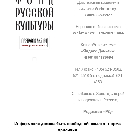
Долларовый кошелёк в
системе
Webmoney:
Z406090803927
Евро-кошелёк в системе
Webmoney:
E196200153466
Кошелёк в системе
«
Яндекс.Деньги»:
41001994189694
Тел./ факс: (495) 621-3502,
621-4618 (по подписке), 621-
4353.
С любовью о Христе, с верой
и надеждой в Россию,
Редакция «РД»
Информация должна быть свободной, ссылка - норма
приличия