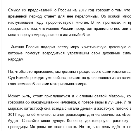
Смысл их предсказаний о России на 2017 год говорит о том, что
временной период станет для неё переломным. Об особой мис
наступающем году пророчествуют многие. В их прогнозах и п
говорится о том, что именно России предстоит правильно поставит
места, вернув мирозданию его истинный облик.
Именно Россия подарит всему миру христианскую духовную с
которые помогут возродиться утратившим свои духовные сил
народам.
Но, чтобы это произошло, мы должны прежде всего сами измениться
Суд Божий проходит уже сейчас, незаметно для человека из-за «за
глаз всеми соблазнами материального мира.
Может быть, стоит прислушаться и к словам святой Матроны, ко
говорила об обездушивании человека, о потере веры в лучшее. И п
мирских катастроф она всегда считала деньги и жестокую погоню з
2017 год, по её мнению, станет решающим для человечества. «Без
будет. Спасайте свою душу». Конечно, достоверную трактовку
провидицы Матроны не знает никто. Но то, что речь идёт о н