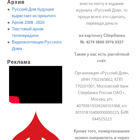
Архив
внести лепту в издание
Русский Дом будущее
журнала «Русский Дом», то
вырастает из прошлого
проще всего это сделать,
Архив 2008 -2026
переведя деньги
Текстовый архив
на карточку Сбербанка
телепередачи
№ 4279 3800 3976 0337
Видеоколлекция Русского
Дома
Также у нас есть расчётный
счёт:
Реклама
Организация «Русский Дом»,
ИНН 7702365862, КПП
770201001, Московский банк
Сбербанка России ОАО г.
Москва, р/с
40703810538260101068, к/с
30101810400000000225, БИК
044525225
Кроме того, пожертвования
можно направлять и через