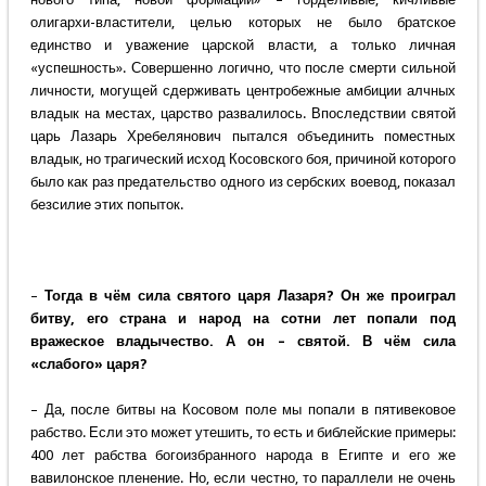
олигархи-властители, целью которых не было братское
единство и уважение царской власти, а только личная
«успешность». Совершенно логично, что после смерти сильной
личности, могущей сдерживать центробежные амбиции алчных
владык на местах, царство развалилось. Впоследствии святой
царь Лазарь Хребелянович пытался объединить поместных
владык, но трагический исход Косовского боя, причиной которого
было как раз предательство одного из сербских воевод, показал
безсилие этих попыток.
–
Тогда в чём сила святого царя Лазаря? Он же проиграл
битву, его страна и народ на сотни лет попали под
вражеское владычество. А он – святой. В чём сила
«слабого» царя?
– Да, после битвы на Косовом поле мы попали в пятивековое
рабство. Если это может утешить, то есть и библейские примеры:
400 лет рабства богоизбранного народа в Египте и его же
вавилонское пленение. Но, если честно, то параллели не очень