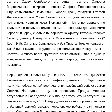
святого Савву Сербского, его отца – святого Симеона
Мироточивого – и брата – святого Стефана Первовенчанного.
Ещё есть святые Неманичи – короли Урош, Милутин, Стефан
Дечанский и царь Урош. Святых из этой династии называют с
почтением: «святая лоза Неманичей». Почтение вызвано не
только и не столько политическими и военными достижениями
королей и царей, сколько их верностью Христу, который говорит
Своему ученику Павлу: «Сила Моя в немощи совершается» (2
Кор. 19, 9). Сильным быть можно и без Христа. Только пользы от
такой силы мало: и государства разваливаются, и смута может
настать, и много всего грустного приключится – что в душе у
конкретного человека, что у всего народа, как показывает
практика.
Царь Душан Сильный (1308–1355) – тоже из династии
Неманичей, сын святого Стефана Дечанского. Удачливый
политик, победоносный военачальник, разбивший войска врагов
Сербии. Наследовал отцу на престоле. Правда, мирным
вступление в наследство не было: для того, чтобы вступить на
отцовский престол, в 1331 году Душан выступил против Стефана
с большой армией, окружил королевское войско и взял отца в
плен. Уже в сентябре Душан короновался как король Сербии. А в