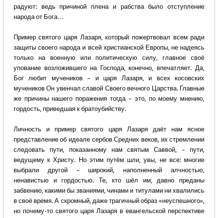
радуют: ведь причиной плена и рабства было отступление
народа от Бога…
Пример святого царя Лазаря, который пожертвовал всем ради
защиты своего народа и всей христианской Европы, не надеясь
только на военную или политическую силу, главное своё
упование возложившего на Господа, конечно, впечатляет. Да,
Бог любит мучеников – и царя Лазаря, и всех косовских
мучеников Он увенчал славой Своего вечного Царства. Главные
же причины нашего поражения тогда – это, по моему мнению,
гордость, приведшая к братоубийству.
Личность и пример святого царя Лазаря даёт нам ясное
представление об идеале сербов Средних веков, их стремлении
следовать пути, показанному нам святым Саввой, – пути,
ведущему к Христу. Но этим путём шли, увы, не все: многие
выбрали другой – широкий, наполненный алчностью,
ненавистью и гордостью. Те, кто шёл им, давно преданы
забвению, какими бы званиями, чинами и титулами ни хвалились
в своё время. А скромный, даже трагичный образ «неуспешного»,
но почему-то святого царя Лазаря в евангельской перспективе