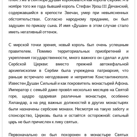
ноябре того же года бывший король Стефан Урош III Дечанский,
содержавшийся в крепости Звечан, умер при невыясненных
обстоятельствах. Согласно народному преданию, он был
задушен по приказу сына. И имя «Душан» в этом случае стало
иметь негативный оттенок.
С мирской точки зрения, новый король был очень успешным
правителем. Помимо территориальных приобретений и
укрепления государственности, много важного он сделал и для
Сербской Церкви: вместо прежней автокефальной
архиепископии в Сербии была учреждена патриархия, что
раньше встречало негодование и неприятие Константинополя.
Известен Душан Сильный и как покровитель монастырей Афона.
Император с семьёй даже провёл несколько месяцев на Святой
горе, щедро одаривая различные монастыри, особенно
Хиландар, а на ряд важных должностей в других монастырях
были назначены сербские монахи. Несмотря на такую заботу и
спонсорство, Церковь была и остаётся осторожной: сильный
царь не был причислен к лику святых.
Первоначально он был похоронен в монастыре Святых