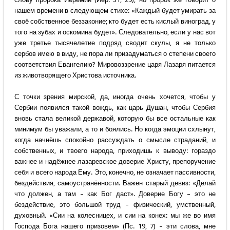
нашем времени в следующем стихе: «Каждый будет умирать за
своё собственное беззаконие; кто будет есть кислый виноград, у
того на зубах и оскомина будет». Следовательно, если у нас вот
уже третье тысячелетие подряд сводит скулы, я не только
сербов имею в виду, не пора ли призадуматься о степени своего
соответствия Евангелию? Мировоззрение царя Лазаря питается
из животворящего Христова источника.
С точки зрения мирской, да, иногда очень хочется, чтобы у
Сербии появился такой вождь, как царь Душан, чтобы Сербия
вновь стала великой державой, которую бы все остальные как
минимум бы уважали, а то и боялись. Но когда эмоции схлынут,
когда начнёшь спокойно рассуждать о смысле страданий, и
собственных, и твоего народа, приходишь к выводу: гораздо
важнее и надёжнее лазаревское доверие Христу, препоручение
себя и всего народа Ему. Это, конечно, не означает пассивности,
бездействия, самоустранённости. Важен старый девиз: «Делай
что должен, а там – как Бог даст». Доверие Богу – это не
бездействие, это большой труд – физический, умственный,
духовный. «Сии на колесницех, и сии на конех: мы же во имя
Господа Бога нашего призовем» (Пс. 19, 7) – эти слова, мне