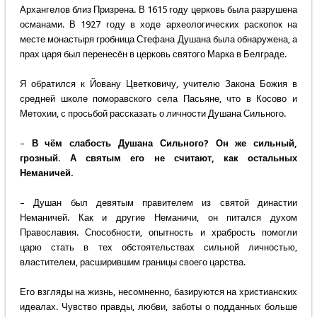
Архангелов близ Призрена. В 1615 году церковь была разрушена
османами. В 1927 году в ходе археологических раскопок на
месте монастыря гробница Стефана Душана была обнаружена, а
прах царя был перенесён в церковь святого Марка в Белграде.
Я обратился к Йовану Цветковичу, учителю Закона Божия в
средней школе поморавского села Пасьяне, что в Косово и
Метохии, с просьбой рассказать о личности Душана Сильного.
–
В чём слабость Душана Сильного? Он же сильный,
грозный. А святым его не считают, как остальных
Неманичей.
– Душан был девятым правителем из святой династии
Неманичей. Как и другие Неманичи, он питался духом
Православия. Способности, опытность и храбрость помогли
царю стать в тех обстоятельствах сильной личностью,
властителем, расширившим границы своего царства.
Его взгляды на жизнь, несомненно, базируются на христианских
идеалах. Чувство правды, любви, заботы о подданных больше