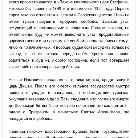
всего просматривается в «Законе благоверного царя Стефана»,
который был принят в 1349-м и дополнен в 1354 году. Первые
сорок законов относятся к Церкви в Сербском царстве. Царь не
имеет права нарушить городские свободы. Царский указ,
вступающий в противоречие с принятым Сводом законов, не
имеет силы: суд не может выполнить указ, продиктованный
царским гневом или царским же особым расположением к кому-
либо из приближённых. И вообще, судья обязан судить только по
закону, а не из страха перед царём. Крестьянин вправе
обратиться в суд на любого господина, если тот совершает
какие-либо противоправные действия.
Не все Неманичи прославлены в лике святых, среди таких и
царь Душан. После его смерти сильное государство быстро
пришло в упадок и распалось, а впоследствии турецкая
оккупация завершила дело. Есть сведения, что после его смерти
до Косовской битвы было местное почитание его как святого –
рядом с Призреном, в монастыре Святых Архангелов, где
находится его гробница.
Главным пороком царствования Душана были «руководители
нового типа, новой формации» – горделивые, кичливые