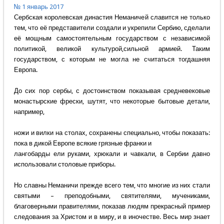
№ 1 январь 2017
Сербская королевская династия Неманичей славится не только
тем, что её представители создали и укрепили Сербию, сделали
её мощным самостоятельным государством с независимой
политикой, великой культурой,сильной армией. Таким
государством, с которым не могла не считаться тогдашняя
Европа.
До сих пор сербы, с достоинством показывая средневековые
монастырские фрески, шутят, что некоторые бытовые детали,
например,
ножи и вилки на столах, сохранены специально, чтобы показать:
пока в дикой Европе всякие грязные франки и
лангобарды ели руками, хрюкали и чавкали, в Сербии давно
использовали столовые приборы.
Но славны Неманичи прежде всего тем, что многие из них стали
святыми – преподобными, святителями, мучениками,
благоверными правителями, показав людям прекрасный пример
следования за Христом и в миру, и в иночестве. Весь мир знает