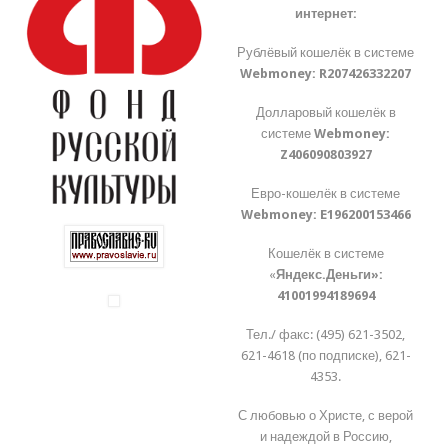
интернет:
Рублёвый кошелёк в системе
Webmoney:
R207426332207
Долларовый кошелёк в
системе
Webmoney:
Z406090803927
Евро-кошелёк в системе
Webmoney:
E196200153466
Кошелёк в системе
«
Яндекс.Деньги»:
41001994189694
Тел./ факс: (495) 621-3502,
621-4618 (по подписке), 621-
4353.
С любовью о Христе, с верой
и надеждой в Россию,