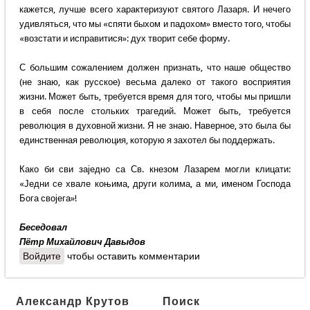
кажется, лучше всего характеризуют святого Лазаря. И нечего
удивляться, что мы «спяти быхом и падохом» вместо того, чтобы
«возстати и исправитися»: дух творит себе форму.
С большим сожалением должен признать, что наше общество
(не знаю, как русское) весьма далеко от такого восприятия
жизни. Может быть, требуется время для того, чтобы мы пришли
в себя после стольких трагедий. Может быть, требуется
революция в духовной жизни. Я не знаю. Наверное, это была бы
единственная революция, которую я захотел бы поддержать.
Како би сви заједно са Св. кнезом Лазарем могли клицати:
«Једни се хвале коњима, други колима, а ми, именом Господа
Бога својега»!
Беседовал
Пётр Михайлович Давыдов
Войдите
чтобы оставить комментарии
Александр Крутов
Поиск