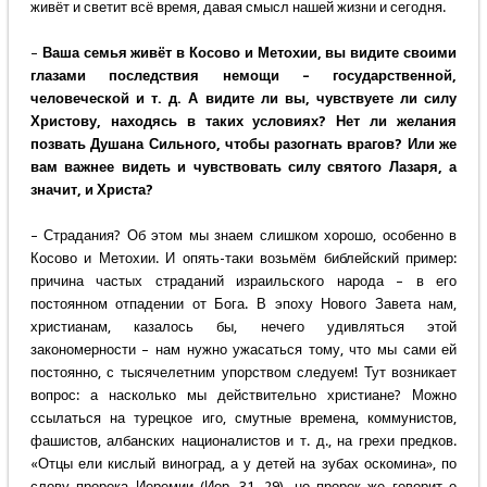
живёт и светит всё время, давая смысл нашей жизни и сегодня.
–
Ваша семья живёт в Косово и Метохии, вы видите своими
глазами последствия немощи – государственной,
человеческой и т. д. А видите ли вы, чувствуете ли силу
Христову, находясь в таких условиях? Нет ли желания
позвать Душана Сильного, чтобы разогнать врагов? Или же
вам важнее видеть и чувствовать силу святого Лазаря, а
значит, и Христа?
– Страдания? Об этом мы знаем слишком хорошо, особенно в
Косово и Метохии. И опять-таки возьмём библейский пример:
причина частых страданий израильского народа – в его
постоянном отпадении от Бога. В эпоху Нового Завета нам,
христианам, казалось бы, нечего удивляться этой
закономерности – нам нужно ужасаться тому, что мы сами ей
постоянно, с тысячелетним упорством следуем! Тут возникает
вопрос: а насколько мы действительно христиане? Можно
ссылаться на турецкое иго, смутные времена, коммунистов,
фашистов, албанских националистов и т. д., на грехи предков.
«Отцы ели кислый виноград, а у детей на зубах оскомина», по
слову пророка Иеремии (Иер. 31, 29), но пророк же говорит о