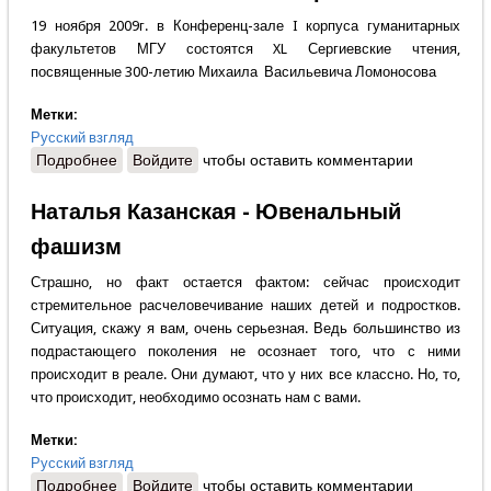
19 ноября 2009г. в Конференц-зале I корпуса гуманитарных
факультетов МГУ состоятся XL Сергиевские чтения,
посвященные 300-летию Михаила Васильевича Ломоносова
Метки:
Русский взгляд
Подробнее
о МГУ им.М.В.Ломоносова приглашает!
Войдите
чтобы оставить комментарии
Наталья Казанская - Ювенальный
фашизм
Страшно, но факт остается фактом: сейчас происходит
стремительное расчеловечивание наших детей и подростков.
Ситуация, скажу я вам, очень серьезная. Ведь большинство из
подрастающего поколения не осознает того, что с ними
происходит в реале. Они думают, что у них все классно. Но, то,
что происходит, необходимо осознать нам с вами.
Метки:
Русский взгляд
Подробнее
о Наталья Казанская - Ювенальный фашизм
Войдите
чтобы оставить комментарии