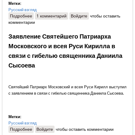
Метки:
Русский взгляд
Подробнее
о Яна Амелина - Даниил Сысоев: Отбоялся я лет
1 комментарий
Войдите
чтобы оставить
комментарии
пять назад
Заявление Святейшего Патриарха
Московского и всея Руси Кирилла в
связи с гибелью священника Даниила
Сысоева
Святейший Патриарх Московский и всея Руси Кирилл выступил
с заявлением в связи с гибелью священника Даниила Сысоева.
Метки:
Русский взгляд
Подробнее
о Заявление Святейшего Патриарха Московского и
Войдите
чтобы оставить комментарии