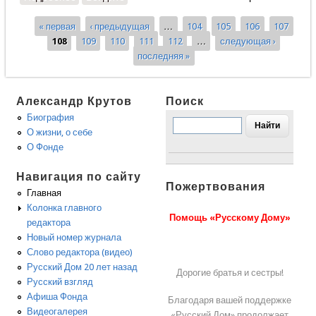
« первая
‹ предыдущая
…
104
105
106
107
Страницы
108
109
110
111
112
…
следующая ›
последняя »
Александр Крутов
Поиск
Биография
О жизни, о себе
О Фонде
Навигация по сайту
Пожертвования
Главная
Колонка главного
Помощь «Русскому Дому»
редактора
Новый номер журнала
Слово редактора (видео)
Русский Дом 20 лет назад
Дорогие братья и сестры!
Русский взгляд
Афиша Фонда
Благодаря вашей поддержке
Видеогалерея
«Русский Дом» продолжает