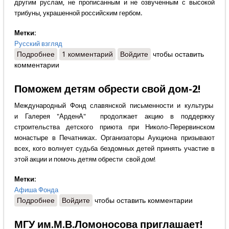
другим руслам, не прописанным и не озвученным с высокой
трибуны, украшенной российским гербом.
Метки:
Русский взгляд
Подробнее
о Николай Леонов - «Эх раз, еще раз, да еще
1 комментарий
Войдите
чтобы оставить
комментарии
много, много раз…»
Поможем детям обрести свой дом-2!
Международный Фонд славянской письменности и культуры
и Галерея "АрденА" продолжает акцию в поддержку
строительства детского приюта при Николо-Перервинском
монастыре в Печатниках. Организаторы Аукциона призывают
всех, кого волнует судьба бездомных детей принять участие в
этой акции и помочь детям обрести свой дом!
Метки:
Афиша Фонда
Подробнее
о Поможем детям обрести свой дом-2!
Войдите
чтобы оставить комментарии
МГУ им.М.В.Ломоносова приглашает!