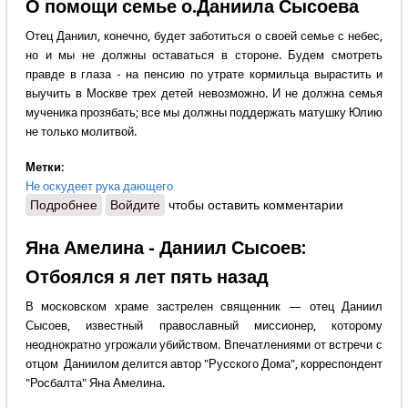
О помощи семье о.Даниила Сысоева
Отец Даниил, конечно, будет заботиться о своей семье с небес,
но и мы не должны оставаться в стороне. Будем смотреть
правде в глаза - на пенсию по утрате кормильца вырастить и
выучить в Москве трех детей невозможно. И не должна семья
мученика прозябать; все мы должны поддержать матушку Юлию
не только молитвой.
Метки:
Не оскудеет рука дающего
Подробнее
о О помощи семье о.Даниила Сысоева
Войдите
чтобы оставить комментарии
Яна Амелина - Даниил Сысоев:
Отбоялся я лет пять назад
В московском храме застрелен священник — отец Даниил
Сысоев, известный православный миссионер, которому
неоднократно угрожали убийством. Впечатлениями от встречи с
отцом Даниилом делится автор "Русского Дома", корреспондент
"Росбалта" Яна Амелина.