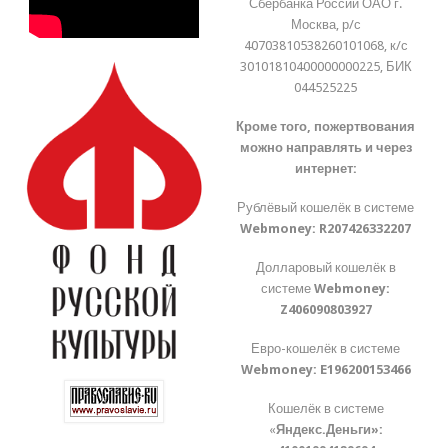
Сбербанка России ОАО г.
Москва, р/с
40703810538260101068, к/с
30101810400000000225, БИК
044525225
Кроме того, пожертвования
можно направлять и через
интернет:
Рублёвый кошелёк в системе
Webmoney:
R207426332207
Долларовый кошелёк в
системе
Webmoney:
Z406090803927
Евро-кошелёк в системе
Webmoney:
E196200153466
Кошелёк в системе
«
Яндекс.Деньги»: