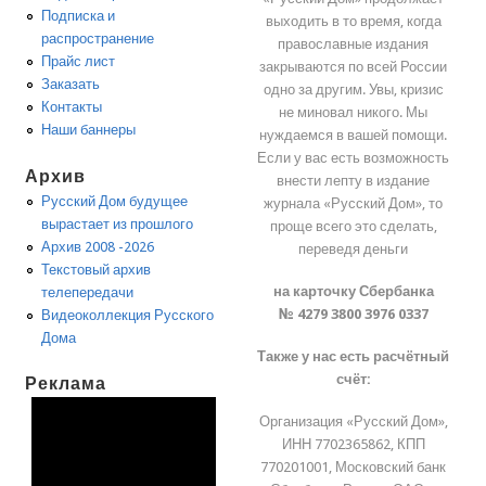
Подписка и
выходить в то время, когда
распространение
православные издания
Прайс лист
закрываются по всей России
Заказать
одно за другим. Увы, кризис
Контакты
не миновал никого. Мы
Наши баннеры
нуждаемся в вашей помощи.
Если у вас есть возможность
Архив
внести лепту в издание
Русский Дом будущее
журнала «Русский Дом», то
вырастает из прошлого
проще всего это сделать,
Архив 2008 -2026
переведя деньги
Текстовый архив
на карточку Сбербанка
телепередачи
№ 4279 3800 3976 0337
Видеоколлекция Русского
Дома
Также у нас есть расчётный
счёт:
Реклама
Организация «Русский Дом»,
ИНН 7702365862, КПП
770201001, Московский банк