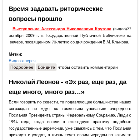
всея Руси Кирилла в связи с гибелью священника
Даниила Сысоева
Время задавать риторические
вопросы прошло
Выступление Александра Николаевича Крутова
(видео)22
октября 2009 г. в Государственной Публичной Библиотеке на
вечере, посвященном 70-летию со дня рождения В.М. Клыкова.
Метки:
Видеогалерея
Подробнее
о Время задавать риторические вопросы прошло
Войдите
чтобы оставить комментарии
Николай Леонов - «Эх раз, еще раз, да
еще много, много раз…»
Если говорить по совести, то подавляющее большинство наших
сограждан не ждут «с томленьем упованья» очередного
Послания Президента страны Федеральному Собранию. Люди с
1994 года, когда вошли в ежегодную практику подобные
государственные церемонии, уже свыклись с тем, что Послания
приходят и уходят, а жизнь течет своим чередом по каким-то