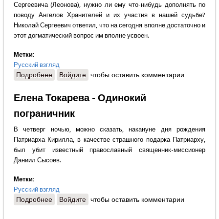
Сергеевича (Леонова), нужно ли ему что-нибудь дополнять по
поводу Ангелов Хранителей и их участия в нашей судьбе?
Николай Сергеевич ответил, что на сегодня вполне достаточно и
этот догматический вопрос им вполне усвоен.
Метки:
Русский взгляд
Подробнее
о Архимандрит Тихон (Шевкунов) - О нашем
Войдите
чтобы оставить комментарии
Ангеле Хранителе
Елена Токарева - Одинокий
пограничник
В четверг ночью, можно сказать, накануне дня рождения
Патриарха Кирилла, в качестве страшного подарка Патриарху,
был убит известный православный священник-миссионер
Даниил Сысоев.
Метки:
Русский взгляд
Подробнее
о Елена Токарева - Одинокий пограничник
Войдите
чтобы оставить комментарии