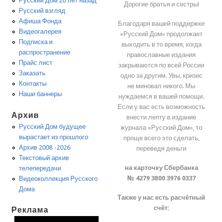
Русский Дом 20 лет назад
Дорогие братья и сестры!
Русский взгляд
Афиша Фонда
Благодаря вашей поддержке
Видеогалерея
«Русский Дом» продолжает
Подписка и
выходить в то время, когда
распространение
православные издания
Прайс лист
закрываются по всей России
Заказать
одно за другим. Увы, кризис
Контакты
не миновал никого. Мы
Наши баннеры
нуждаемся в вашей помощи.
Если у вас есть возможность
Архив
внести лепту в издание
Русский Дом будущее
журнала «Русский Дом», то
вырастает из прошлого
проще всего это сделать,
Архив 2008 -2026
переведя деньги
Текстовый архив
на карточку Сбербанка
телепередачи
№ 4279 3800 3976 0337
Видеоколлекция Русского
Дома
Также у нас есть расчётный
счёт:
Реклама