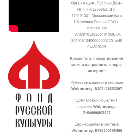
Организация «Русский Дом»,
ИНН 7702365862, КПП
770201001, Московский банк
Сбербанка России ОАО г.
Москва, р/с
40703810538260101068, к/с
30101810400000000225, БИК
044525225
Кроме того, пожертвования
можно направлять и через
интернет:
Рублёвый кошелёк в системе
Webmoney:
R207426332207
Долларовый кошелёк в
системе
Webmoney:
Z406090803927
Евро-кошелёк в системе
Webmoney:
E196200153466