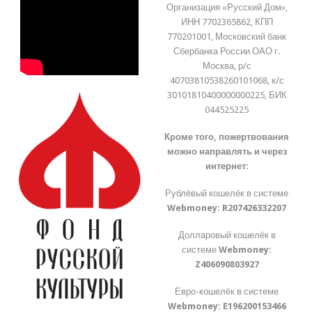
Организация «Русский Дом»,
ИНН 7702365862, КПП
770201001, Московский банк
Сбербанка России ОАО г.
Москва, р/с
40703810538260101068, к/с
30101810400000000225, БИК
044525225
Кроме того, пожертвования
можно направлять и через
интернет:
Рублёвый кошелёк в системе
Webmoney:
R207426332207
Долларовый кошелёк в
системе
Webmoney:
Z406090803927
Евро-кошелёк в системе
Webmoney:
E196200153466