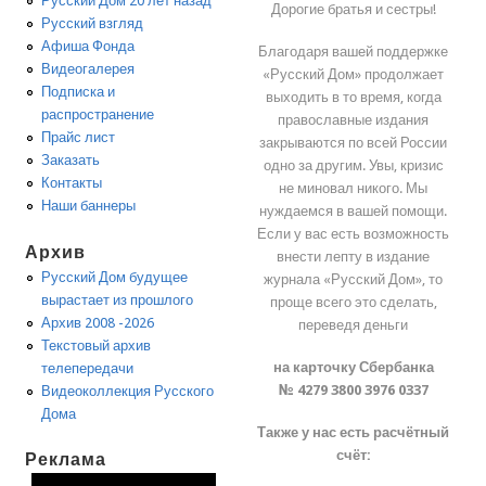
Русский Дом 20 лет назад
Дорогие братья и сестры!
Русский взгляд
Афиша Фонда
Благодаря вашей поддержке
Видеогалерея
«Русский Дом» продолжает
Подписка и
выходить в то время, когда
распространение
православные издания
Прайс лист
закрываются по всей России
Заказать
одно за другим. Увы, кризис
Контакты
не миновал никого. Мы
Наши баннеры
нуждаемся в вашей помощи.
Если у вас есть возможность
Архив
внести лепту в издание
Русский Дом будущее
журнала «Русский Дом», то
вырастает из прошлого
проще всего это сделать,
Архив 2008 -2026
переведя деньги
Текстовый архив
на карточку Сбербанка
телепередачи
№ 4279 3800 3976 0337
Видеоколлекция Русского
Дома
Также у нас есть расчётный
счёт:
Реклама